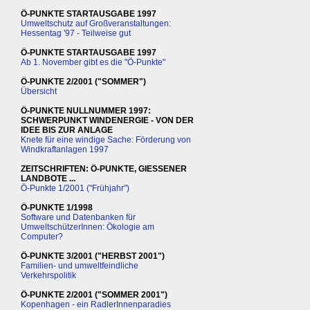
Ö-PUNKTE STARTAUSGABE 1997
Umweltschutz auf Großveranstaltungen:
Hessentag '97 - Teilweise gut
Ö-PUNKTE STARTAUSGABE 1997
Ab 1. November gibt es die "Ö-Punkte"
Ö-PUNKTE 2/2001 ("SOMMER")
Übersicht
Ö-PUNKTE NULLNUMMER 1997:
SCHWERPUNKT WINDENERGIE - VON DER
IDEE BIS ZUR ANLAGE
Knete für eine windige Sache: Förderung von
Windkraftanlagen 1997
ZEITSCHRIFTEN: Ö-PUNKTE, GIESSENER
LANDBOTE ...
Ö-Punkte 1/2001 ("Frühjahr")
Ö-PUNKTE 1/1998
Software und Datenbanken für
UmweltschützerInnen: Ökologie am
Computer?
Ö-PUNKTE 3/2001 ("HERBST 2001")
Familien- und umweltfeindliche
Verkehrspolitik
Ö-PUNKTE 2/2001 ("SOMMER 2001")
Kopenhagen - ein RadlerInnenparadies