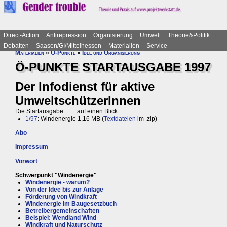
Direct-Action
Antirepression
Organisierung
Umwelt
Theorie&Politik
Debatten
Saasen/GI/Mittelhessen
Materialien
Service
Materialien
»
Ö-Punkte
»
Idee und Organisierung
Ö-PUNKTE STARTAUSGABE 1997
Der Infodienst für aktive
UmweltschützerInnen
Die Startausgabe ... ... auf einen Blick
1/97
: Windenergie 1,16 MB (
Textdateien
im .zip)
Abo
Impressum
Vorwort
Schwerpunkt "Windenergie"
Windenergie - warum?
Von der Idee bis zur Anlage
Förderung von Windkraft
Windenergie im Baugesetzbuch
Betreibergemeinschaften
Beispiel: Wendland Wind
Windkraft und Naturschutz