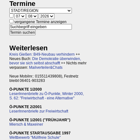
Termine
vergangene Termine anzeigen
Weiterlesen
Kreis Gießen: B49-Neubau verhindern
++
Neues Buch:
Die Demokratie überwinden,
bevor sie sich selbst abschafft
++ Nichts mehr
verpassen:
Mailverteiler&Chats
Neue Mobilnr.: 015511439808), Festnetz
bleibt 06401-903283
Ö-PUNKTE 1/2000
LeserInnenbriefe zu Ö-Punkte, Winter 2000,
S. 62: "Freiwirtschaft - eine Alternative"
Ö-PUNKTE 2/2001
LeserInnenbriefe zur Freiwirtschaft
Ö-PUNKTE 1/2001 ("FRÜHJAHR")
Miersch & Maxeiner
Ö-PUNKTE STARTAUSGABE 1997
Wettbewerb "Müllfreie Schule"