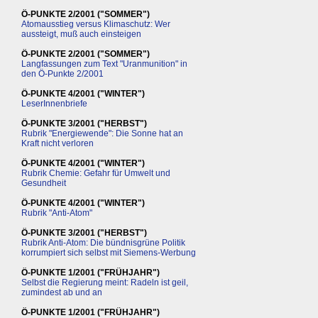
Ö-PUNKTE 2/2001 ("SOMMER")
Atomausstieg versus Klimaschutz: Wer
aussteigt, muß auch einsteigen
Ö-PUNKTE 2/2001 ("SOMMER")
Langfassungen zum Text "Uranmunition" in
den Ö-Punkte 2/2001
Ö-PUNKTE 4/2001 ("WINTER")
LeserInnenbriefe
Ö-PUNKTE 3/2001 ("HERBST")
Rubrik "Energiewende": Die Sonne hat an
Kraft nicht verloren
Ö-PUNKTE 4/2001 ("WINTER")
Rubrik Chemie: Gefahr für Umwelt und
Gesundheit
Ö-PUNKTE 4/2001 ("WINTER")
Rubrik "Anti-Atom"
Ö-PUNKTE 3/2001 ("HERBST")
Rubrik Anti-Atom: Die bündnisgrüne Politik
korrumpiert sich selbst mit Siemens-Werbung
Ö-PUNKTE 1/2001 ("FRÜHJAHR")
Selbst die Regierung meint: Radeln ist geil,
zumindest ab und an
Ö-PUNKTE 1/2001 ("FRÜHJAHR")