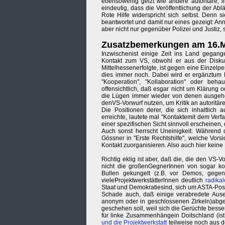
ebensowenig geizt wie andere autoritäre, l
eindeutig, dass die Veröffentlichung der Abl
Rote Hilfe widerspricht sich selbst. Denn s
beantwortet und damit nur eines gezeigt: Ann
aber nicht nur gegenüber Polizei und Justiz
Zusatzbemerkungen am 16.Ma
Inzwischenist einige Zeit ins Land gegang
Kontakt zum VS, obwohl er aus der Diskus
Mittelhessenerfolgte, ist gegen eine Einzelpe
dies immer noch. Dabei wird er ergänztum B
"Kooperation", "Kollaboration" oder be
offensichtlich, daß esgar nicht um Klärung
die Lügen immer wieder von denen ausgehe
denVS-Vorwurf nutzen, um Kritik an autorit
Die Positionen derer, die sich inhaltlich 
erreichte, lautete mal "Kontaktemit dem Ve
einer spezifischen Sicht sinnvoll erscheinen,
Auch sonst herrscht Uneinigkeit: Während 
Gössner in "Erste Rechtshilfe", welche Vors
Kontakt zuorganisieren. Also auch hier keine 
Richtig eklig ist aber, daß die, die den VS
nicht die großenGegnerInnen von sogar ko
Bullen gekungelt (z.B. vor Demos, gegen
vieleProjektwerkstätterlnnen deutlich
radika
Staat und Demokratiesind, sich um ASTA-Posten
Schade auch, daß einige verabredete Ause
anonym oder in geschlossenen Zirkeln)abgesa
geschehen soll, weil sich die Gerüchte bes
für linke Zusammenhängein Doitschland (ist 
und die Projektwerkstatt
teilweise noch aus d