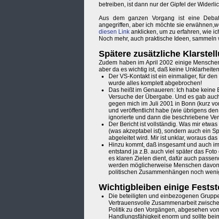
betreiben, ist dann nur der Gipfel der Widerlic
Aus dem ganzen Vorgang ist eine Debatte
angegriffen, aber ich möchte sie erwähnen,we
diesen Link
anklicken, um zu erfahren, wie i
Noch mehr, auch praktische Ideen, sammeln 
Spätere zusätzliche Klarstel
Zudem haben im April 2002 einige Menschen N
aber da es wichtig ist, daß keine Unklarheite
Der VS-Kontakt ist ein einmaliger, für 
wurde alles komplett abgebrochen!
Das heißt im Genaueren: Ich habe keine
Versuche der Übergabe. Und es gab auch
gegen mich im Juli 2001 in Bonn (kurz vo
und veröffentlicht habe (wie übrigens de
ignorierte und dann die beschriebene Ver
Der Bericht ist vollständig. Was mir etwas
(was akzeptabel ist), sondern auch ein S
abgeleitet wird. Mir ist unklar, woraus das
Hinzu kommt, daß insgesamt und auch im 
entstand ja z.B. auch viel später das Fot
es klaren Zielen dient, dafür auch passend
werden möglicherweise Menschen davon ab
politischen Zusammenhängen noch weniger
Wichtigbleiben einige Fest
Die beteiligten und einbezogenen Gruppen
Vertrauensvolle Zusammenarbeit zwischen "
Politik zu den Vorgängen, abgesehen von
Handlungsfähigkeit enorm und sollte bei