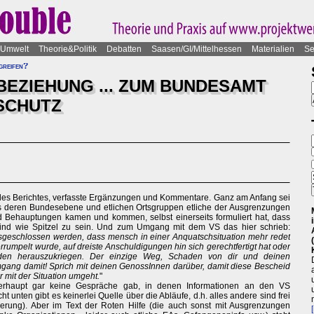
Umwelt
Theorie&Politik
Debatten
Saasen/GI/Mittelhessen
Materialien
Se
greifen?
BEZIEHUNG ... ZUM BUNDESAMT
SCHUTZ
g des Berichtes, verfasste Ergänzungen und Kommentare. Ganz am Anfang sei
us deren Bundesebene und etlichen Ortsgruppen etliche der Ausgrenzungen
d Behauptungen kamen und kommen, selbst einerseits formuliert hat, dass
ind wie Spitzel zu sein. Und zum Umgang mit dem VS das hier schrieb:
usgeschlossen werden, dass mensch in einer Anquatschsituation mehr redet
rrumpelt wurde, auf dreiste Anschuldigungen hin sich gerechtfertigt hat oder
rden herauszukriegen. Der einzige Weg, Schaden von dir und deinen
gang damit! Sprich mit deinen GenossInnen darüber, damit diese Bescheid
 mit der Situation umgeht.
"
berhaupt gar keine Gespräche gab, in denen Informationen an den VS
unten gibt es keinerlei Quelle über die Abläufe, d.h. alles andere sind frei
rung). Aber im Text der Roten Hilfe (die auch sonst mit Ausgrenzungen