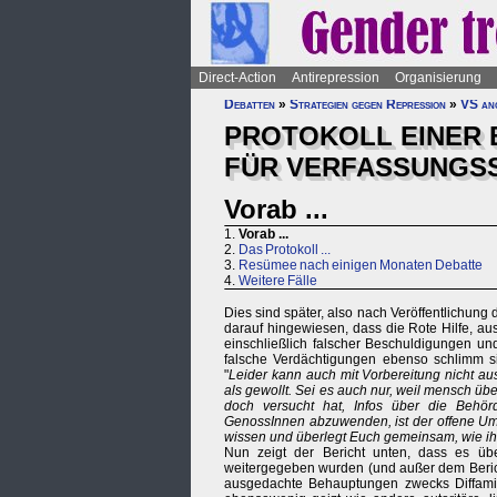
Direct-Action
Antirepression
Organisierung
Debatten
»
Strategien gegen Repression
»
VS an
PROTOKOLL EINER 
FÜR VERFASSUNGS
Vorab ...
1.
Vorab ...
2.
Das Protokoll ...
3.
Resümee nach einigen Monaten Debatte
4.
Weitere Fälle
Dies sind später, also nach Veröffentlichun
darauf hingewiesen, dass die Rote Hilfe, a
einschließlich falscher Beschuldigungen un
falsche Verdächtigungen ebenso schlimm s
"
Leider kann auch mit Vorbereitung nicht a
als gewollt. Sei es auch nur, weil mensch übe
doch versucht hat, Infos über die Behö
GenossInnen abzuwenden, ist der offene Um
wissen und überlegt Euch gemeinsam, wie ihr
Nun zeigt der Bericht unten, dass es ü
weitergegeben wurden (und außer dem Bericht 
ausgedachte Behauptungen zwecks Diffamie