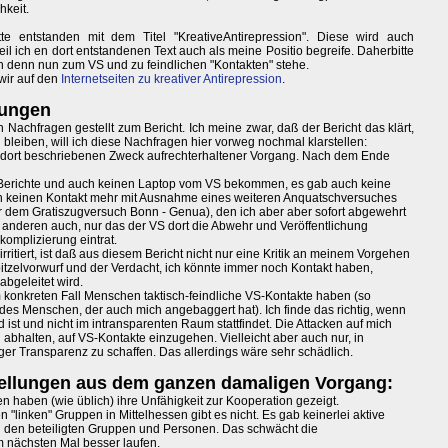
hkeit.
 entstanden mit dem Titel "KreativeAntirepression". Diese wird auch
il ich en dort entstandenen Text auch als meine Positio begreife. Daherbitte
ch denn nun zum VS und zu feindlichen "Kontakten" stehe.
wir auf den
Internetseiten zu kreativer Antirepression
.
lungen
achfragen gestellt zum Bericht. Ich meine zwar, daß der Bericht das klärt,
n bleiben, will ich diese Nachfragen hier vorweg nochmal klarstellen:
den dort beschriebenen Zweck aufrechterhaltener Vorgang. Nach dem Ende
 Berichte und auch keinen Laptop vom VS bekommen, es gab auch keine
 keinen Kontakt mehr mit Ausnahme eines weiteren Anquatschversuches
r dem Gratiszugversuch Bonn - Genua), den ich aber aber sofort abgewehrt
n anderen auch, nur das der VS dort die Abwehr und Veröffentlichung
komplizierung eintrat.
 irritiert, ist daß aus diesem Bericht nicht nur eine Kritik an meinem Vorgehen
pitzelvorwurf und der Verdacht, ich könnte immer noch Kontakt haben,
 abgeleitet wird.
konkreten Fall Menschen taktisch-feindliche VS-Kontakte haben (so
o des Menschen, der auch mich angebaggert hat). Ich finde das richtig, wenn
 ist und nicht im intransparenten Raum stattfindet. Die Attacken auf mich
halten, auf VS-Kontakte einzugehen. Vielleicht aber auch nur, in
 Transparenz zu schaffen. Das allerdings wäre sehr schädlich.
stellungen aus dem ganzen damaligen Vorgang:
 haben (wie üblich) ihre Unfähigkeit zur Kooperation gezeigt.
linken" Gruppen in Mittelhessen gibt es nicht. Es gab keinerlei aktive
 den beteiligten Gruppen und Personen. Das schwächt die
m nächsten Mal besser laufen.