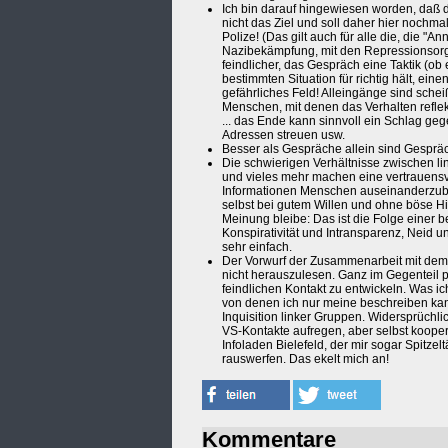
Ich bin darauf hingewiesen worden, daß d
nicht das Ziel und soll daher hier nochma
Polize! (Das gilt auch für alle die, die "
Nazibekämpfung, mit den Repressionsorga
feindlicher, das Gespräch eine Taktik (ob
bestimmten Situation für richtig hält, eine
gefährliches Feld! Alleingänge sind sche
Menschen, mit denen das Verhalten reflekt
... das Ende kann sinnvoll ein Schlag geg
Adressen streuen usw.
Besser als Gespräche allein sind Gespräc
Die schwierigen Verhältnisse zwischen 
und vieles mehr machen eine vertrauensvo
Informationen Menschen auseinanderzubr
selbst bei gutem Willen und ohne böse H
Meinung bleibe: Das ist die Folge einer be
Konspirativität und Intransparenz, Neid 
sehr einfach.
Der Vorwurf der Zusammenarbeit mit dem 
nicht herauszulesen. Ganz im Gegenteil plä
feindlichen Kontakt zu entwickeln. Was ich
von denen ich nur meine beschreiben kann
Inquisition linker Gruppen. Widersprüchlic
VS-Kontakte aufregen, aber selbst kooper
Infoladen Bielefeld, der mir sogar Spitzel
rauswerfen. Das ekelt mich an!
Kommentare