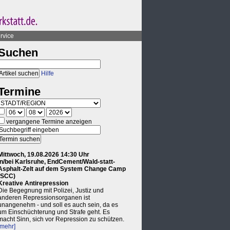
rvice
Suchen
Hilfe
Termine
vergangene Termine anzeigen
Mittwoch, 19.08.2026 14:30 Uhr
in/bei Karlsruhe, EndCement/Wald-statt-
Asphalt-Zelt auf dem System Change Camp
(SCC)
Kreative Antirepression
Die Begegnung mit Polizei, Justiz und
anderen Repressionsorganen ist
unangenehm - und soll es auch sein, da es
um Einschüchterung und Strafe geht. Es
macht Sinn, sich vor Repression zu schützen.
[mehr]