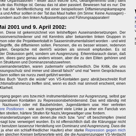
inke Organisationen - leider auch etliche EAs, Gefangeneninfo usw.) steht
äufe das Richtige ist. Genau das ist aber passiert. Bewiesen hat es nur: Die
ie hat die Veröffentlichung mit einer beispiellosen Diffamierungskampagne
a und Arthur sollten in der Tat das Maul halten (im Sinne: Keine Aussagen) -
, sondern auch den linken Aufpassertrupps und Führungsapparaten!
i 2001 und 9. April 2002:
en. Diese ist gekennzichnet von teilsheftigen Auseinandersetzungen. Der
sionverschiedener und mit Kenntnis aller bekannten linken Gruppen in
rson oder die Projektwerkstatt in Saaseninstrumentalisiert worden - und wird
egriffe, die diffamieren sollen. Personen, die es besser wissen, redenvon
haupten, Gespräche mit demVS würden als sinnvoll empfunden. Es ist
 oder Diskussion geht, sondern um Ausgrenzung. Erkennbarauch daran, daß
n, diees ganz genau anders wissen, aber die zu den Eliten gehören und
ären Strukturen und Dominanzenabzuwehren.
auseinandersetzten, waren zudemsehr unterschiedlich. Die Kritik, die uns
rfassungsschutz sind immer und überall falsch" und mal "wenn Gesprächeaus
 dann sollten sie nurzu zweit geführt werden.
das Buch "durch die wüste" von VS-Kontakten ganz abrät,beschreibt Rolf
ichtsmaßnahmenzu treffen sind, wenn es doch mal sinnvoll erscheint, einen
Klarheit.
-Vorgang gegen uns bzw.mich instrumentalisieren zur Ausgrenzung, selbst gar
operativen Kontakten zu Repressionsbehördensind. Das wird ständig mit
 Nazisusw.) oder mit Baubehörden, Jugendämtern usw. Hier vertreten
lere Positionen
- wie auch insgesamt viele Linke ja eher ein Fanclub von
 streiten, härtere Strafen für Nazis,Vergewaltiger usw. fordern.
inandersetzungen von denen,die mich bzw. "uns" oft beschimpfen (meist
gt bzw. verweigert wurden. Es ist offensichtlich daß die Klärunggar nicht
ser benutzen lassenzur Herstellung von Dominanz und Ausgrenzung. Dass die
ja eher ein schlaff-friedlicher Haufen) eher starke
Repression gegen mich
en gleichen Kreisen befürwortete wird, die die Ausgrenzungper VS-Verdacht