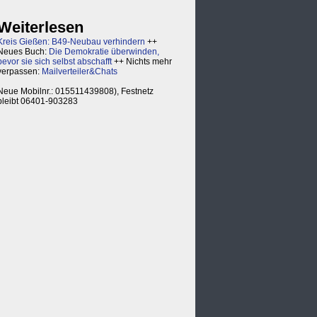
Weiterlesen
Kreis Gießen: B49-Neubau verhindern
++
Neues Buch:
Die Demokratie überwinden,
bevor sie sich selbst abschafft
++ Nichts mehr
verpassen:
Mailverteiler&Chats
Neue Mobilnr.: 015511439808), Festnetz
bleibt 06401-903283