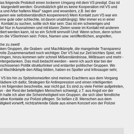
as folgende Protokoll einen lockeren Umgang mit dem VS predigt. Das ist
l klargestellt werden: Grundsätzlich gibt es keine Kooperation mit VS und
Anna und Artur haltens Maul" sagen und woanders, z.B. bei der
nen wie selbstverständlich kooperieren!) Mein Kontakt zum VS war ein
 eine gute oder schlechte, ist davon unabhängig). Wer immer es in einer
n Kontakt zu suchen, sollte sich klar sein: Das ist ein schwieriges und
iße! Nur in Ausnahmen und mit klaren Zielen sowie im Kontakt mit anderen
iert werden kann, ist so ein Schritt sinnvoll! Und: Wenn schon, denn schon
en die VSlerInnen sein: Fotos, Namen usw. veröffentlichen, angreifen,
he zu zweit!
linken Gruppen, die Graben- und Machtkämpfe, die mangelnde Transparenz
lle Zusammenarbeit noch wichtiger. Der VS hat zur Zeit leichtes Spiel, mit
ingen, hinzu kommen sehr schnell Mißverständnisse, Mißtrauen und mehr -
intergedanken. Das muß bedacht werden - wenn ich auch klar bei der
schissenen Politik strukturlinker und erstarrter politischer Gruppen. Wo
und Machtkämpfe den Alltag bilden, haben es Spalter und Infosauger sehr,
VS bis hin zu Spitzelvorwürfen sind meines Erachtens aus dem Vorgang
diere ich dafür, Strategien für Antirepression und einen intelligenten
 im folgenden beschreibe, war nicht gut. Es sind zu viele Fehler aufgetreten,
 - der Rest der beteiligten Menschen schweigt, z.T. aus Angst vor der
h halte ich aber die Scheinheiligkeit von Gruppen, die sich über feindliche
ative Kontakte zur Polizei pflegen. So ließen z.B. Menschen aus dem
tätigkeit vorwirft, nichtzahlende Gäste aus einem Konzert von der Polizei