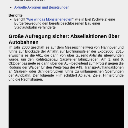
Aktuelle Aktionen und Besetzungen
Berichte
Bericht "
Wie wir das Monster erlegten
", wie in Biel (Schweiz) eine
Bürgerbewegung den bereits beschlossenen Bau einer
Stadtautobahn verhinderte
Große Aufregung sicher: Abseilaktionen über
Autobahnen
Im Jahr 2000 geschah es auf dem Messeschnellweg von Hannover und
führte zur Blockade der Anfahrt zur Eröffnungsfeier der Expo2000. 2015
erwischte es die A61, die dann von über tausend Aktivistis überwunden
wurde, um den Kohletagebau Garzweiler lahmzulegen. Am 1. und 6.
Oktober passierte es dann über der A5 - begleitend zum Protest gegen die
Rodung der Wälder für den Weiterbau der A49. Transpi-Aufhängaktionen
an Straßen- oder Schilderbrücken führte zu umfangreichen Sperrungen
der Autobahn. Der folgende Film schildert Abläufe, Ziele, Hintergründe
und die Rechtsfragen.