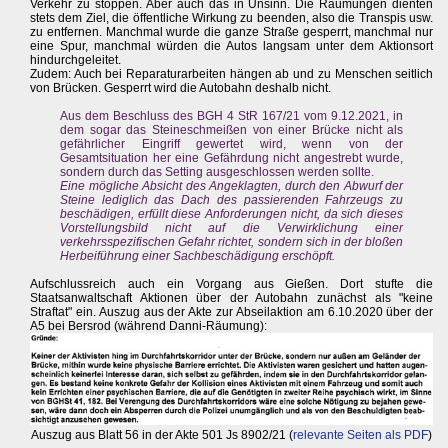
Verkehr zu stoppen. Aber auch das in Unsinn. Die Räumungen dienten
stets dem Ziel, die öffentliche Wirkung zu beenden, also die Transpis usw.
zu entfernen. Manchmal wurde die ganze Straße gesperrt, manchmal nur
eine Spur, manchmal würden die Autos langsam unter dem Aktionsort
hindurchgeleitet.
Zudem: Auch bei Reparaturarbeiten hängen ab und zu Menschen seitlich
von Brücken. Gesperrt wird die Autobahn deshalb nicht.
Aus dem Beschluss des BGH 4 StR 167/21 vom 9.12.2021, in
dem sogar das Steineschmeißen von einer Brücke nicht als
gefährlicher Eingriff gewertet wird, wenn von der
Gesamtsituation her eine Gefährdung nicht angestrebt wurde,
sondern durch das Setting ausgeschlossen werden sollte.
Eine mögliche Absicht des Angeklagten, durch den Abwurf der
Steine lediglich das Dach des passierenden Fahrzeugs zu
beschädigen, erfüllt diese Anforderungen nicht, da sich dieses
Vorstellungsbild nicht auf die Verwirklichung einer
verkehrsspezifischen Gefahr richtet, sondern sich in der bloßen
Herbeiführung einer Sachbeschädigung erschöpft.
Aufschlussreich auch ein Vorgang aus Gießen. Dort stufte die
Staatsanwaltschaft Aktionen über der Autobahn zunächst als "keine
Straftat" ein. Auszug aus der Akte zur Abseilaktion am 6.10.2020 über der
A5 bei Bersrod (während Danni-Räumung):
Auszug aus Blatt 56 in der Akte 501 Js 8902/21 (
relevante Seiten als PDF
)