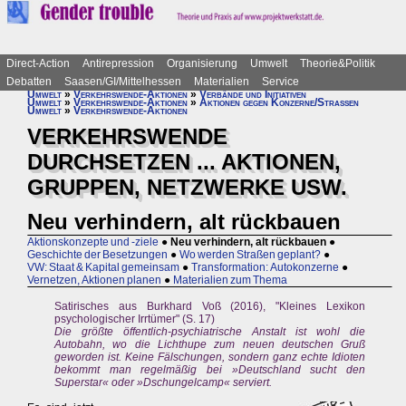
Direct-Action
Antirepression
Organisierung
Umwelt
Theorie&Politik
Debatten
Saasen/GI/Mittelhessen
Materialien
Service
Umwelt
»
Verkehrswende-Aktionen
»
Verbände und Initiativen
Umwelt
»
Verkehrswende-Aktionen
»
Aktionen gegen Konzerne/Straßen
Umwelt
»
Verkehrswende-Aktionen
VERKEHRSWENDE
DURCHSETZEN ... AKTIONEN,
GRUPPEN, NETZWERKE USW.
Neu verhindern, alt rückbauen
Aktionskonzepte und -ziele
●
Neu verhindern, alt rückbauen
●
Geschichte der Besetzungen
●
Wo werden Straßen geplant?
●
VW: Staat & Kapital gemeinsam
●
Transformation: Autokonzerne
●
Vernetzen, Aktionen planen
●
Materialien zum Thema
Satirisches aus Burkhard Voß (2016), "Kleines Lexikon
psychologischer Irrtümer" (S. 17)
Die größte öffentlich-psychiatrische Anstalt ist wohl die
Autobahn, wo die Lichthupe zum neuen deutschen Gruß
geworden ist. Keine Fälschungen, sondern ganz echte Idioten
bekommt man regelmäßig bei »Deutschland sucht den
Superstar« oder »Dschungelcamp« serviert.