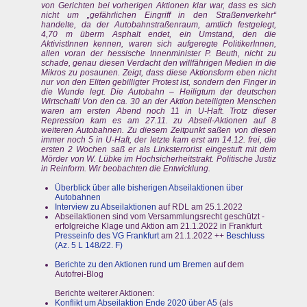
von Gerichten bei vorherigen Aktionen klar war, dass es sich
nicht um „gefährlichen Eingriff in den Straßenverkehr“
handelte, da der Autobahnstraßenraum, amtlich festgelegt,
4,70 m überm Asphalt endet, ein Umstand, den die
AktivistInnen kennen, waren sich aufgeregte PolitikerInnen,
allen voran der hessische Innenminister P. Beuth, nicht zu
schade, genau diesen Verdacht den willfährigen Medien in die
Mikros zu posaunen. Zeigt, dass diese Aktionsform eben nicht
nur von den Eliten gebilligter Protest ist, sondern den Finger in
die Wunde legt. Die Autobahn – Heiligtum der deutschen
Wirtschaft! Von den ca. 30 an der Aktion beteiligten Menschen
waren am ersten Abend noch 11 in U-Haft. Trotz dieser
Repression kam es am 27.11. zu Abseil-Aktionen auf 8
weiteren Autobahnen. Zu diesem Zeitpunkt saßen von diesen
immer noch 5 in U-Haft, der letzte kam erst am 14.12. frei, die
ersten 2 Wochen saß er als Linksterrorist eingestuft mit dem
Mörder von W. Lübke im Hochsicherheitstrakt. Politische Justiz
in Reinform. Wir beobachten die Entwicklung.
Überblick über alle bisherigen Abseilaktionen über
Autobahnen
Interview zu Abseilaktionen
auf RDL am 25.1.2022
Abseilaktionen sind vom Versammlungsrecht geschützt -
erfolgreiche Klage und Aktion am 21.1.2022 in Frankfurt
Presseinfo des VG Frankfurt
am 21.1.2022 ++
Beschluss
(Az. 5 L 148/22. F)
Berichte zu den Aktionen rund um Bremen
auf dem
Autofrei-Blog
Berichte weiterer Aktionen:
Konflikt um Abseilaktion Ende 2020 über A5
(als