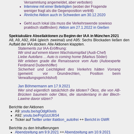
Versammlung angemeldet, aber verboten)
Interview mit einer Beteiligten
(wobei der Fragende
weniger fragt als die Gegenposition vertritt)
Ähnliche Aktion auch in Schweden am 30.12.2020
Geht auch lokal (da muss die Verkehrswende sowieso
praktisch stattfinden):
Aktion am 27.1.2022 in Gießen
Spektakuläre Abseilaktionen zu Beginn der IAA in München 2021
A8, A9, A92, A94 (gleich zweimal) und A95: Sechs Blockaden ließen den
Auftakt der IAA stocken. Alle Aktionen klappten.
Statements zur IAA-Eröffnung:
Wir sind auf einem klaren Wachstumspfad
(Audi-Chef)
Liebe Autofans ... Auto is coming home
(Markus Söder)
Wir erleben grade die Renaissance vom Auto
(Autoexperte
Ferdinand Dudenhöffer)
Sicherheit und Leichtigkeit des Verkehrs hätten Vorrang
(gemeint: vor Grundrechten, Position beim
Verwaltungsgerichtshof)
Jan Böhmermann am 17.9.2021
Wer sind eigentlich tatsächlich die Idioten? Ökos, die von AB-
Brücken baumeln oder Ottos, die stundenlang in der Blech-
Lawine davor sitzen?
Berichte der Aktionen
A9:
youtu.be/sgOdgKIvxls
A92:
youtu.be/FrgGzzlJ8S4
Ticker auf
Twitter unter #aktion_autofrei
++
Bericht in GWR
Berichte zu den Inhaftierungen
Abendzeitung am 9.9.2021
++
Abendzeitung am 10.9.2021