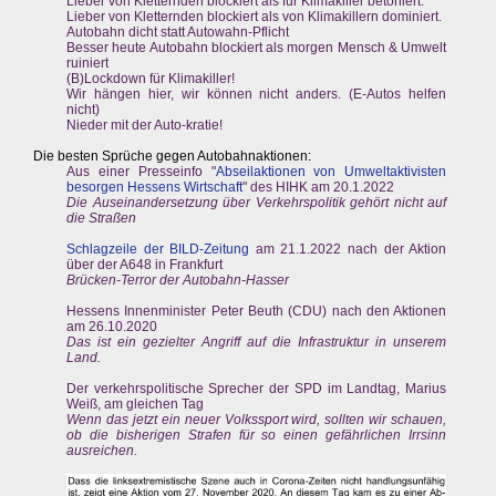
Lieber von Kletternden blockiert als für Klimakiller betoniert.
Lieber von Kletternden blockiert als von Klimakillern dominiert.
Autobahn dicht statt Autowahn-Pflicht
Besser heute Autobahn blockiert als morgen Mensch & Umwelt
ruiniert
(B)Lockdown für Klimakiller!
Wir hängen hier, wir können nicht anders. (E-Autos helfen
nicht)
Nieder mit der Auto-kratie!
Die besten Sprüche gegen Autobahnaktionen:
Aus einer Presseinfo "
Abseilaktionen von Umweltaktivisten
besorgen Hessens Wirtschaft
" des HIHK am 20.1.2022
Die Auseinandersetzung über Verkehrspolitik gehört nicht auf
die Straßen
Schlagzeile der BILD-Zeitung
am 21.1.2022 nach der Aktion
über der A648 in Frankfurt
Brücken-Terror der Autobahn-Hasser
Hessens Innenminister Peter Beuth (CDU) nach den Aktionen
am 26.10.2020
Das ist ein gezielter Angriff auf die Infrastruktur in unserem
Land.
Der verkehrspolitische Sprecher der SPD im Landtag, Marius
Weiß, am gleichen Tag
Wenn das jetzt ein neuer Volkssport wird, sollten wir schauen,
ob die bisherigen Strafen für so einen gefährlichen Irrsinn
ausreichen.