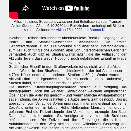
Mitschnitt eines Gesprächs zwischen drei Beteiligten an der Transpi-
Aktion über der A5 am 6.10.2020 bei Reiskirchen - unterlegt mit Bildern
solcher Aktionen ++
Aktion 15.4.2021 am Bremer Kreuz
Inzwischen reihen sich mehrere abenteuerliche Rechtsauslegungen von
Polizei und Staatsanwaltschaften aneinander. Die ersten
Gerichtsverfahren laufen. Die Vorwürfe sind aber sehr unterschiedlich -
zum Teil auch für gleiche Aktionen, aber von unterschiedlichen Gerichten
verhandelt. Auch gibt es Staatsanwaltschaften, die die Auffassung der
Aktivistis teilen, dass weder Nötigung noch gefährlicher Eingriff in Frage
kommen.
Gefährlicher Eingriff in den Straßenverkehr ist es nicht, weil die Aktion in
keiner Weise in den Straßenraum hineinwirkte, der bei Autobahnen in
4,70m Höhe endet (bei anderen Straßen 4,50m). Weder waren die
Aktivistis dort noch irgendwelches Material noch hatten sie unbefestigte
Sachen dabei, die hätten herunterfallen können.
Die meisten Strafverfolgungsbehörden setzen auf Nötigung als
Anklagepunkt. Doch mit welcher Gewalt oder welchem empfindlichen
Übel haben die Aktivistis gedroht - und wem? Manche Anklagebehörden
sagen plump, die Aktivistis hätten die Autos gewaltsam gestoppt. Das ist
aber schon vom Verlauf der Aktion unsinnig. Immer sind erstmal noch eine
Zeit Auto unter den in luftiger Höhe kletternden Menschen unterdurch
gefahren. Erst die Polizei stoppte den Verkehr und erzeugte den Stau.
Daher haben sich andere Strafverfolger was vermeintlich Schlaues
einfallen lassen: Die Polizei und ihre Fahrzeuge, die sich den
Autofahrenden in den Weg stellen, seien willenloses Werkzeug der
Aktivistis gewesen. Sie hätten nicht anders handeln können als den