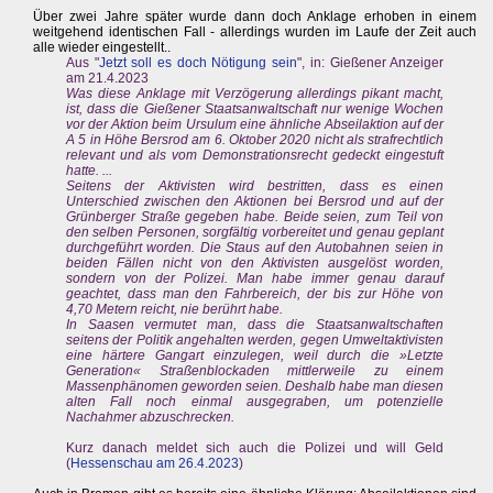
Über zwei Jahre später wurde dann doch Anklage erhoben in einem
weitgehend identischen Fall - allerdings wurden im Laufe der Zeit auch
alle wieder eingestellt..
Aus "
Jetzt soll es doch Nötigung sein
", in: Gießener Anzeiger
am 21.4.2023
Was diese Anklage mit Verzögerung allerdings pikant macht,
ist, dass die Gießener Staatsanwaltschaft nur wenige Wochen
vor der Aktion beim Ursulum eine ähnliche Abseilaktion auf der
A 5 in Höhe Bersrod am 6. Oktober 2020 nicht als strafrechtlich
relevant und als vom Demonstrationsrecht gedeckt eingestuft
hatte. ...
Seitens der Aktivisten wird bestritten, dass es einen
Unterschied zwischen den Aktionen bei Bersrod und auf der
Grünberger Straße gegeben habe. Beide seien, zum Teil von
den selben Personen, sorgfältig vorbereitet und genau geplant
durchgeführt worden. Die Staus auf den Autobahnen seien in
beiden Fällen nicht von den Aktivisten ausgelöst worden,
sondern von der Polizei. Man habe immer genau darauf
geachtet, dass man den Fahrbereich, der bis zur Höhe von
4,70 Metern reicht, nie berührt habe.
In Saasen vermutet man, dass die Staatsanwaltschaften
seitens der Politik angehalten werden, gegen Umweltaktivisten
eine härtere Gangart einzulegen, weil durch die »Letzte
Generation« Straßenblockaden mittlerweile zu einem
Massenphänomen geworden seien. Deshalb habe man diesen
alten Fall noch einmal ausgegraben, um potenzielle
Nachahmer abzuschrecken.
Kurz danach meldet sich auch die Polizei und will Geld
(
Hessenschau am 26.4.2023
)