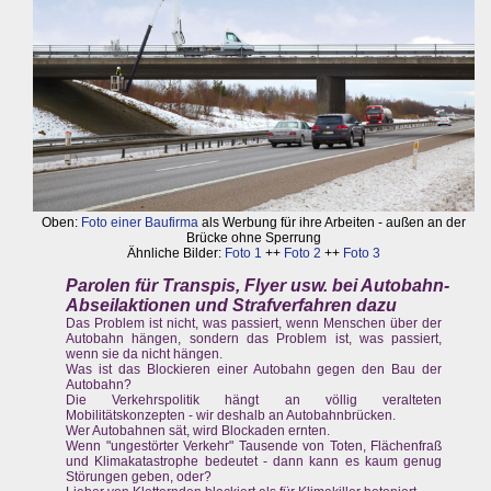
Oben:
Foto einer Baufirma
als Werbung für ihre Arbeiten - außen an der
Brücke ohne Sperrung
Ähnliche Bilder:
Foto 1
++
Foto 2
++
Foto 3
Parolen für Transpis, Flyer usw. bei Autobahn-
Abseilaktionen und Strafverfahren dazu
Das Problem ist nicht, was passiert, wenn Menschen über der
Autobahn hängen, sondern das Problem ist, was passiert,
wenn sie da nicht hängen.
Was ist das Blockieren einer Autobahn gegen den Bau der
Autobahn?
Die Verkehrspolitik hängt an völlig veralteten
Mobilitätskonzepten - wir deshalb an Autobahnbrücken.
Wer Autobahnen sät, wird Blockaden ernten.
Wenn "ungestörter Verkehr" Tausende von Toten, Flächenfraß
und Klimakatastrophe bedeutet - dann kann es kaum genug
Störungen geben, oder?