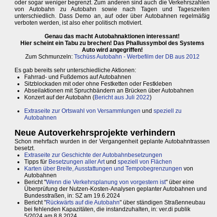
oder sogar weniger begrenzt. Zum anderen sind auch die Verkehrszahlen
von Autobahn zu Autobahn sowie nach Tagen und Tageszeiten
unterschiedlich. Dass Demo an, auf oder über Autobahnen regelmäßig
verboten werden, ist also eher politisch motiviert.
Genau das macht Autobahnaktionen interessant!
Hier scheint ein Tabu zu brechen! Das Phallussymbol des Systems
Auto wird angegriffen!
Zum Schmunzeln:
Tschüss Autobahn - Werbefilm der DB aus 2012
Es gab bereits sehr unterschiedliche Aktionen:
Fahrrad- und Fußdemos auf Autobahnen
Sitzblockaden mit oder ohne Festketten oder Festkleben
Abseilaktionen mit Spruchbändern an Brücken über Autobahnen
Konzert auf der Autobahn (
Bericht aus Juli 2022
)
Extraseite zur Ortswahl von Versammlungen
und
speziell zu
Autobahnen
Neue Autoverkehrsprojekte verhindern
Schon mehrfach wurden in der Vergangenheit geplante Autobahntrassen
besetzt.
Extraseite zur Geschichte der Autobahnbesetzungen
Tipps für
Besetzungen aller Art
und
speziell von Flächen
Karten über Breite, Ausstattungen und Tempobegrenzungen
von
Autobahnen
Bericht "
Wenn die Verkehrsplanung von vorgestern ist
" über eine
Überprüfung der Nutzen-Kosten-Analysen geplanter Autobahnen und
Bundesstraßen, in: SZ am 19.6.2024
Bericht "
Rückwärts auf die Autobahn
" über ständigen Straßenneubau
bei fehlenden Kapazitäten, die instandzuhalten, in: ver.di publik
5/2024 am 8.8.2024