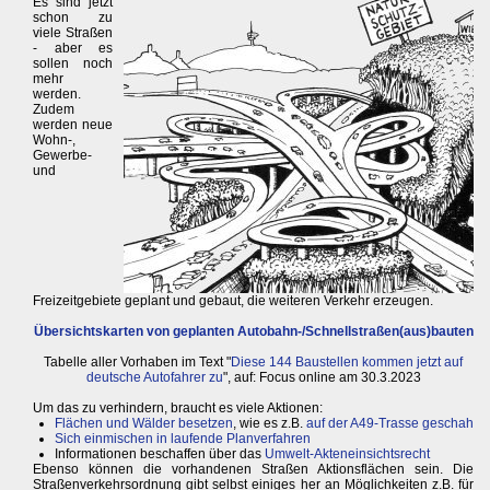
Es sind jetzt
schon zu
viele Straßen
- aber es
sollen noch
mehr
werden.
Zudem
werden neue
Wohn-,
Gewerbe-
und
Freizeitgebiete geplant und gebaut, die weiteren Verkehr erzeugen.
Übersichtskarten von geplanten Autobahn-/Schnellstraßen(aus)bauten
Tabelle aller Vorhaben im Text "
Diese 144 Baustellen kommen jetzt auf
deutsche Autofahrer zu
", auf: Focus online am 30.3.2023
Um das zu verhindern, braucht es viele Aktionen:
Flächen und Wälder besetzen
, wie es z.B.
auf der A49-Trasse geschah
Sich einmischen in laufende Planverfahren
Informationen beschaffen über das
Umwelt-Akteneinsichtsrecht
Ebenso können die vorhandenen Straßen Aktionsflächen sein. Die
Straßenverkehrsordnung gibt selbst einiges her an Möglichkeiten z.B. für