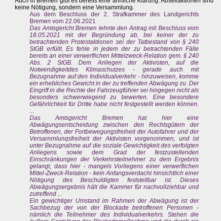
Auch in Bremen gibt es bereits eine ähnliche Klärung: Abseilaktionen sind
keine Nötigung, sondern eine Versammlung.
Aus dem Beschluss der 2. Strafkammer des Landgerichts
Bremen vom 22.06.2021
Das Amtsgericht Bremen lehnte den Antrag mit Beschluss vom
18.05.2021 mit der Begründung ab, bei keiner der zu
betrachtenden Protestaktionen sei der Tatbestand von § 240
StGB erfüllt. Es fehle in jedem der zu betrachtenden Fälle
bereits an einer verwerflichen Mittelzweck-Relation gem. § 240
Abs. 2 StGB. Dem Anliegen der Aktivisten, auf die
Notwendigkeitdes Klimaschutzes - gerade auch mit
Bezugnahme auf den Individualverkehr - hinzuweisen, komme
ein erhebliches Gewicht in der zu treffenden Abwägung zu. Der
Eingriff in die Rechte der Fahrzeugführer sei hingegen nicht als
besonders schwerwiegend zu bewerten. Eine besondere
Gefährlichkeit für Dritte habe nicht festgestellt werden können.
...
Das Amtsgericht Bremen hat hier eine
Abwägungsentscheidung zwischen den Rechtsgütern der
Betroffenen, der Fortbewegungsfreiheit der Autofahrer und der
Versarnrnlunqsfreiheit der Aktivisten vorgenommen, und ist
unter Bezugnahme auf die soziale Gewichtigkeit des verfolgten
Anliegens sowie dem Grad der festzustellenden
Einschränkungen der Verkehrsteilnehmer zu dem Ergebnis
gelangt, dass hier - mangels Vorliegens einer verwerflichen
Mittel-Zweck-Relation - kein Anfangsverdacht hinsichtlich einer
Nötigung des Beschuldigten feststellbar ist. Dieses
Abwägungsergebnis hält die Kammer für nachvollziehbar und
zutreffend ...
Ein gewichtiger Umstand im Rahmen der Abwägung ist der
Sachbezug der von der Blockade betroffenen Personen -
nämlich die Teilnehmer des Individualverkehrs. Stehen die