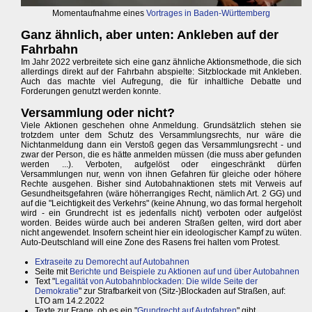
Momentaufnahme eines
Vortrages in Baden-Württemberg
Ganz ähnlich, aber unten: Ankleben auf der
Fahrbahn
Im Jahr 2022 verbreitete sich eine ganz ähnliche Aktionsmethode, die sich
allerdings direkt auf der Fahrbahn abspielte: Sitzblockade mit Ankleben.
Auch das machte viel Aufregung, die für inhaltliche Debatte und
Forderungen genutzt werden konnte.
Versammlung oder nicht?
Viele Aktionen geschehen ohne Anmeldung. Grundsätzlich stehen sie
trotzdem unter dem Schutz des Versammlungsrechts, nur wäre die
Nichtanmeldung dann ein Verstoß gegen das Versammlungsrecht - und
zwar der Person, die es hätte anmelden müssen (die muss aber gefunden
werden ...). Verboten, aufgelöst oder eingeschränkt dürfen
Versammlungen nur, wenn von ihnen Gefahren für gleiche oder höhere
Rechte ausgehen. Bisher sind Autobahnaktionen stets mit Verweis auf
Gesundheitsgefahren (wäre höherrangiges Recht, nämlich Art. 2 GG) und
auf die "Leichtigkeit des Verkehrs" (keine Ahnung, wo das formal hergeholt
wird - ein Grundrecht ist es jedenfalls nicht) verboten oder aufgelöst
worden. Beides würde auch bei anderen Straßen gelten, wird dort aber
nicht angewendet. Insofern scheint hier ein ideologischer Kampf zu wüten.
Auto-Deutschland will eine Zone des Rasens frei halten vom Protest.
Extraseite zu Demorecht auf Autobahnen
Seite mit
Berichte und Beispiele zu Aktionen auf und über Autobahnen
Text "
Legalität von Autobahnblockaden: Die wilde Seite der
Demokratie
" zur Strafbarkeit von (Sitz-)Blockaden auf Straßen, auf:
LTO am 14.2.2022
Texte zur Frage, ob es ein "
Grundrecht auf Autofahren
" gibt