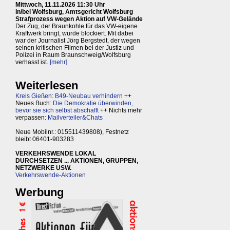
Mittwoch, 11.11.2026 11:30 Uhr
in/bei Wolfsburg, Amtsgericht Wolfsburg
Strafprozess wegen Aktion auf VW-Gelände
Der Zug, der Braunkohle für das VW-eigene
Kraftwerk bringt, wurde blockiert. Mit dabei
war der Journalist Jörg Bergstedt, der wegen
seinen kritischen Filmen bei der Justiz und
Polizei in Raum Braunschweig/Wolfsburg
verhasst ist.
[mehr]
Weiterlesen
Kreis Gießen: B49-Neubau verhindern
++
Neues Buch:
Die Demokratie überwinden,
bevor sie sich selbst abschafft
++ Nichts mehr
verpassen:
Mailverteiler&Chats
Neue Mobilnr.: 015511439808), Festnetz
bleibt 06401-903283
VERKEHRSWENDE LOKAL
DURCHSETZEN ... AKTIONEN, GRUPPEN,
NETZWERKE USW.
Verkehrswende-Aktionen
Werbung