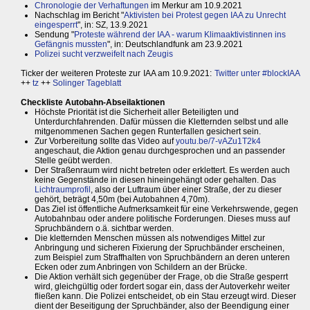
Chronologie der Verhaftungen
im Merkur am 10.9.2021
Nachschlag im Bericht "
Aktivisten bei Protest gegen IAA zu Unrecht
eingesperrt
", in: SZ, 13.9.2021
Sendung "
Proteste während der IAA - warum Klimaaktivistinnen ins
Gefängnis mussten
", in: Deutschlandfunk am 23.9.2021
Polizei sucht verzweifelt nach Zeugis
Ticker der weiteren Proteste zur IAA am 10.9.2021:
Twitter unter #blockIAA
++
tz
++
Solinger Tageblatt
Checkliste Autobahn-Abseilaktionen
Höchste Priorität ist die Sicherheit aller Beteiligten und
Unterdurchfahrenden. Dafür müssen die Kletternden selbst und alle
mitgenommenen Sachen gegen Runterfallen gesichert sein.
Zur Vorbereitung sollte das Video auf
youtu.be/7-vAZu1T2k4
angeschaut, die Aktion genau durchgesprochen und an passender
Stelle geübt werden.
Der Straßenraum wird nicht betreten oder erklettert. Es werden auch
keine Gegenstände in diesen hineingehängt oder gehalten. Das
Lichtraumprofil
, also der Luftraum über einer Straße, der zu dieser
gehört, beträgt 4,50m (bei Autobahnen 4,70m).
Das Ziel ist öffentliche Aufmerksamkeit für eine Verkehrswende, gegen
Autobahnbau oder andere politische Forderungen. Dieses muss auf
Spruchbändern o.ä. sichtbar werden.
Die kletternden Menschen müssen als notwendiges Mittel zur
Anbringung und sicheren Fixierung der Spruchbänder erscheinen,
zum Beispiel zum Straffhalten von Spruchbändern an deren unteren
Ecken oder zum Anbringen von Schildern an der Brücke.
Die Aktion verhält sich gegenüber der Frage, ob die Straße gesperrt
wird, gleichgültig oder fordert sogar ein, dass der Autoverkehr weiter
fließen kann. Die Polizei entscheidet, ob ein Stau erzeugt wird. Dieser
dient der Beseitigung der Spruchbänder, also der Beendigung einer