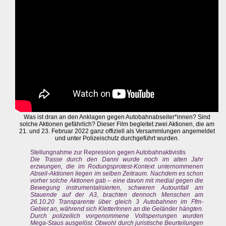
Was ist dran an den Anklagen gegen Autobahnabseiler*innen? Sind
solche Aktionen gefährlich? Dieser Film begleitet zwei Aktionen, die am
21. und 23. Februar 2022 ganz offiziell als Versammlungen angemeldet
und unter Polizeischutz durchgeführt wurden.
Stellungnahme zur Repression gegen Autobahnaktivistis
Die Trasse durch den Danni wurde noch im alten Jahr
erzwungen, die im Rodungsprotest-Kontext unternommenen
Abseil-Aktionen liegen im selben Zeitraum. Nachdem es schon
vorher solche Aktionen gab – eine davon mit medial gegen die
Bewegung instrumentalisierten, schweren Autounfall am
Stauende auf der A3, brachten dennoch Menschen am
26.10.20 Transparente über gleich 3 Autobahnen im Ffm-
Gebiet an, während sich KletterInnen an die Geländer hängten.
Durch polizeilich vorgenommene Vollsperrungen wurden
Mega-Staus ausgelöst. Obwohl durch juristische Beurteilungen