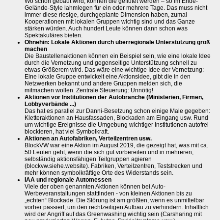
Wo schon gebaut wird, können die geflutet werden – so im Ende-
Gelände-Style lahmlegen für ein oder mehrere Tage. Das muss nicht
immer diese riesige, durchgeplante Dimension haben, zumal
Kooperationen mit lokalen Gruppen wichtig sind und das Ganze
stärken würden. Auch hundert Leute können dann schon was
Spektakuläres bieten.
Ohnehin: Lokale Aktionen durch überregionale Unterstützung groß
machen
Die Baustellenaktionen können ein Beispiel sein, wie eine lokale Idee
durch die Vernetzung und gegenseitige Unterstützung schnell zu
etwas Größerem wird. Das wäre eine wichtige Idee der Vernetzung:
Eine lokale Gruppe entwickelt eine Aktionsidee, gibt die in den
Netzwerken bekannt und andere Gruppen melden sich, die
mitmachen wollen. Zentrale Steuerung: Unnötig!
Aktionen vor Institutionen der Autobranche (Ministerien, Firmen,
Lobbyverbände ...)
Das hat es parallel zur Danni-Besetzung schon einige Male gegeben:
Kletteraktionen an Hausfassaden, Blockaden am Eingang usw. Rund
um wichtige Ereignisse die Umgebung wichtiger Institutionen autofrei
blockieren, hat viel Symbolkraft.
Aktionen an Autofabriken, Verteilzentren usw.
BlockVW war eine Aktion im August 2019, die gezeigt hat, was mit ca.
50 Leuten geht, wenn die sich gut vorbereiten und in mehreren,
selbständig aktionsfähigen Teilgruppen agieren
(blockvw.siehe.website). Fabriken, Verteilzentren, Teststrecken und
mehr können symbolkräftige Orte des Widerstands sein.
IAA und regionale Automessen
Viele der oben genannten Aktionen können bei Auto-
Werbeveranstaltungen stattfinden - von kleinen Aktionen bis zu
„echten“ Blockade. Die Störung ist am größten, wenn es unmittelbar
vorher passiert, um den rechtzeitigen Aufbau zu verhindern. Inhaltlich
wird der Angriff auf das Greenwashing wichtig sein (Carsharing mit