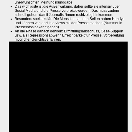
unerwünschten Meinungskundgabe.
Das wichtigste ist die Außenwirkung, daher sollte sie intensiv über
Social Media und die Presse verbreitet werden. Das muss zudem
schnell gehen, damit Journalist*innen rechtzeitig hinkommen.
Besonders spektakulär: Die Menschen an den Seilen haben Handys
und können von dort Interviews mit der Presse machen (Nummer in
Presseinfos bekanntgeben).
An die Phase danach denken: Ermittlungsausschuss, Gesa-Support
usw. als Repressionsabwehr. Erreichbarkeit für Presse. Vorbereitung
möglicher Gerichtsverfahren.