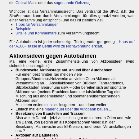
die
Critical Mass
oder das
sogenannte Gehzeug
.
Wichtiger ist das Versammlungsrecht. Das verdrängt die StVO, d.h. der
Straßenraum kann durch Versammlungen für alles genutzt werden, was
einer Versammlung entspricht - und das ist ziemlich viel.
Tipps für Versammlungen
Beispiele
Urteile und Kommentare
zum Versammlungsrecht
Für Autobahnen ist jeder schmutzige Trick gerade gut genug -
Haus auf
der A100-Trasse in Berlin wird zu Nichtwohnung erklärt
.
Aktionsideen gegen Autobahnen
Mal eine kleine, erste Zusammenstellung von Aktionsideen (wird
sicherlich noch ergänzt).
Bundesweite Aktionstage auf, an und über Autobahnen
Für einen bestimmten Tag melden viele
Gruppen/Bündnisse/Netzwerke an vielen Orten Aktionen als
Versammlung an … Abseilaktionen von Brücken, Fahrraddemos,
Sitzblockaden, Begrünung usw. – oder bereiten sich auf spontane
Aktionen vor (meines Erachtens kann der tatsächliche Tag eine
Mischung aus angemeldeten und spontanen/überraschenden
Aktionen sein.
Mit einem ersten muss es losgehen – und dann weiter.
Einfach mal eine
Mauer quer über die Autobahn bauen
...
Besetzung von Baustellen und Trassen
Also wie im Danni – jetzt vielleicht sogar an mehreren Orten und, wie
am Danni, von Beginn an als Kooperationen vieler, d.h. der
Besetzung, Mahnwache aus BI-Kreisen, rundherum Veranstaltungen
usw.?
Aktionen auf Baustellen