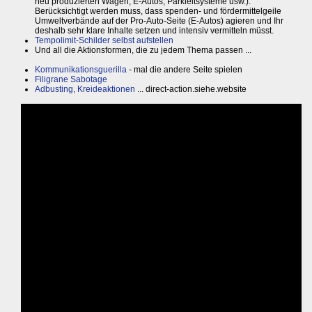
neu produzierten Wagen, E-Autos, Parkleitsysteme usw.).
Berücksichtigt werden muss, dass spenden- und fördermittelgeile
Umweltverbände auf der Pro-Auto-Seite (E-Autos) agieren und Ihr
deshalb sehr klare Inhalte setzen und intensiv vermitteln müsst.
Tempolimit-Schilder selbst aufstellen
Und all die Aktionsformen, die zu jedem Thema passen ...
Kommunikationsguerilla
- mal die andere Seite spielen
Filigrane Sabotage
Adbusting, Kreideaktionen
... direct-action.siehe.website