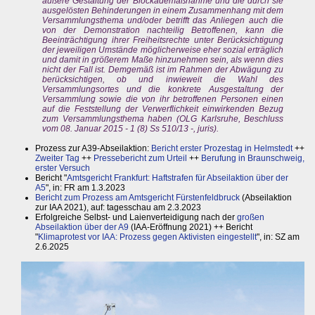
äußere Gestaltung der Blockademaßnahme und die durch sie
ausgelösten Behinderungen in einem Zusammenhang mit dem
Versammlungsthema und/oder betrifft das Anliegen auch die
von der Demonstration nachteilig Betroffenen, kann die
Beeinträchtigung ihrer Freiheitsrechte unter Berücksichtigung
der jeweiligen Umstände möglicherweise eher sozial erträglich
und damit in größerem Maße hinzunehmen sein, als wenn dies
nicht der Fall ist. Demgemäß ist im Rahmen der Abwägung zu
berücksichtigen, ob und inwieweit die Wahl des
Versammlungsortes und die konkrete Ausgestaltung der
Versammlung sowie die von ihr betroffenen Personen einen
auf die Feststellung der Verwerflichkeit einwirkenden Bezug
zum Versammlungsthema haben (OLG Karlsruhe, Beschluss
vom 08. Januar 2015 - 1 (8) Ss 510/13 -, juris).
Prozess zur A39-Abseilaktion:
Bericht erster Prozestag in Helmstedt
++
Zweiter Tag
++
Pressebericht zum Urteil
++
Berufung in Braunschweig,
erster Versuch
Bericht "
Amtsgericht Frankfurt: Haftstrafen für Abseilaktion über der
A5
", in: FR am 1.3.2023
Bericht zum Prozess am Amtsgericht Fürstenfeldbruck
(Abseilaktion
zur IAA 2021), auf: tagesschau am 2.3.2023
Erfolgreiche Selbst- und Laienverteidigung nach der
großen
Abseilaktion über der A9
(IAA-Eröffnung 2021) ++ Bericht
"
Klimaprotest vor IAA: Prozess gegen Aktivisten eingestellt
", in: SZ am
2.6.2025