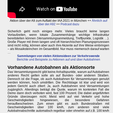
Aktion über der A9 zum Auftakt der IAA 2021 in München ++
Ähnlich auf
über der A92
++
Podcast dazu
Sicherlich geht noch einiges mehr. Vieles braucht keine langen
Vorlaufzeiten, wenn lokale Zusammenhänge wichtige Infrastruktur
bereitstellen können (Versammlungsanmeldung, Treffpunkte, Logistik …).
Große Player mit ihren langen und oft hierarchischen Planungsprozessen
sind nicht nötig, können aber auch ihre Akzente auf ihre Weise einbringen
– als Mosaiksteinchen im Gesamtbild. Nur muss niemensch darauf warten
…
Sammlungen von vielen Aktionsideen zur Verkehrswende
Berichte und Beispiele zu Aktionen auf und über Autobahnen
Vorhandene Autobahnen als Aktionsorte
Das Versammlungsrecht gibt keine Anhaltspunkte, warum auf Autobahnen
anderes Recht gelten solle als auf Bundes- oder anderen Straßen.
Dennoch ist die Frage, ob auch Autobahnen für Versammlungen genutzt
werden können, hoch umstritten. Die Rechtslage ist klar und wird von
jedem Gericht auch zitiert: Ja, auch Autobahnen sind Versammlungen
zugänglich. Allerdings beträgt die Quote, warum im konkreten Fall die
Demo dann doch verboten wird, fast 100 Prozent. Die dabei angeführten
Gründe überzeugen nicht. Meist wird auf viel Verkehr und hohe
Geschwindigkeiten hingewiesen, die besondere Gefahren
heraufbeschwören. Zum einen gibt es auch Bundesstraßen mit
Geschwindigkeiten über 100 km/h, zum anderen sind viele
Autobahnabschnitte automatisch regelbar oder ohnehin auf z.B. 100 km/h