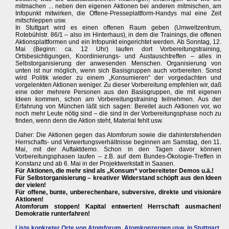
mitmachen ... neben den eigenen Aktionen bei anderen mitmischen, am
Infopunkt mitwirken, die Offene-Presseplattform-Handys mal eine Zeit
mitschleppen usw.
In Stuttgart wird es einen offenen Raum geben (Umweltzentrum,
Rotebühlstr. 86/1 – also im Hinterhaus), in dem die Trainings, die offenen
Aktionsplattformen und ein Infopunkt eingerichtet werden. Ab Sonntag, 12.
Mai (Beginn: ca. 12 Uhr) laufen dort Vorbereitungstraining,
Ortsbesichtigungen, Koordinierungs- und Austauschtreffen – alles in
Selbstorganisierung der anwesenden Menschen. Organisierung von
unten ist nur möglich, wenn sich Basisgruppen auch vorbereiten. Sonst
wird Politik wieder zu einem „Konsumieren“ der vorgedachten und
vorgelenkten Aktionen weniger. Zu dieser Vorbereitung empfehlen wir, daß
eine oder mehrere Personen aus den Basisgruppen, die mit eigenen
Ideen kommen, schon am Vorbereitungstraining teilnehmen. Aus der
Erfahrung von München läßt sich sagen: Bereitet auch Aktionen vor, wo
noch mehr Leute nötig sind – die sind in der Vorbereitungsphase noch zu
finden, wenn denn die Aktion steht, Material fehlt usw.
Daher: Die Aktionen gegen das Atomforum sowie die dahinterstehenden
Herrschafts- und Verwertungsverhältnisse beginnen am Samstag, den 11.
Mai, mit der Auftaktdemo. Schon in den Tagen davor können
Vorbereitungsphasen laufen – z.B. auf dem Bundes-Ökologie-Treffen in
Konstanz und ab 6. Mai in der Projektwerkstatt in Saasen.
Für Aktionen, die mehr sind als „Konsum“ vorbereiteter Demos u.ä.!
Für Selbstorganisierung – kreativer Widerstand schöpft aus den Ideen
der vielen!
Für offene, bunte, unberechenbare, subversive, direkte und visionäre
Aktionen!
Atomforum stoppen! Kapital entwerten! Herrschaft ausmachen!
Demokratie runterfahren!
Liste konkreter Orte von Atomforum, Atomkonzernen usw. in Stuttgart