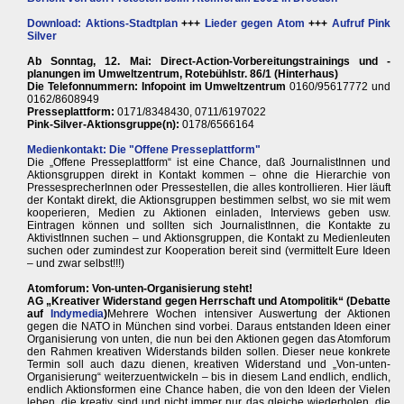
Download: Aktions-Stadtplan
+++
Lieder gegen Atom
+++
Aufruf Pink
Silver
Ab Sonntag, 12. Mai: Direct-Action-Vorbereitungstrainings und -
planungen im Umweltzentrum, Rotebühlstr. 86/1 (Hinterhaus)
Die Telefonnummern: Infopoint im Umweltzentrum
0160/95617772 und
0162/8608949
Presseplattform:
0171/8348430, 0711/6197022
Pink-Silver-Aktionsgruppe(n):
0178/6566164
Medienkontakt: Die "Offene Presseplattform"
Die „Offene Presseplattform“ ist eine Chance, daß JournalistInnen und
Aktionsgruppen direkt in Kontakt kommen – ohne die Hierarchie von
PressesprecherInnen oder Pressestellen, die alles kontrollieren. Hier läuft
der Kontakt direkt, die Aktionsgruppen bestimmen selbst, wo sie mit wem
kooperieren, Medien zu Aktionen einladen, Interviews geben usw.
Eintragen können und sollten sich JournalistInnen, die Kontakte zu
AktivistInnen suchen – und Aktionsgruppen, die Kontakt zu Medienleuten
suchen oder zumindest zur Kooperation bereit sind (vermittelt Eure Ideen
– und zwar selbst!!!)
Atomforum: Von-unten-Organisierung steht!
AG „Kreativer Widerstand gegen Herrschaft und Atompolitik“ (Debatte
auf
Indymedia
)
Mehrere Wochen intensiver Auswertung der Aktionen
gegen die NATO in München sind vorbei. Daraus entstanden Ideen einer
Organisierung von unten, die nun bei den Aktionen gegen das Atomforum
den Rahmen kreativen Widerstands bilden sollen. Dieser neue konkrete
Termin soll auch dazu dienen, kreativen Widerstand und „Von-unten-
Organisierung“ weiterzuentwickeln – bis in diesem Land endlich, endlich,
endlich Aktionsformen eine Chance haben, die von den Ideen der Vielen
leben, die kreativ sind und nicht immer nur das gleiche wiederholen, die