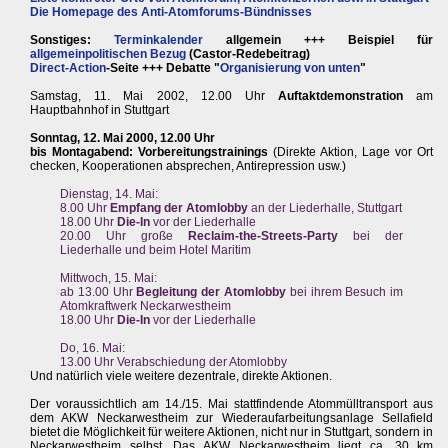
Die Homepage des Anti-Atomforums-Bündnisses
Sonstiges:
Terminkalender
allgemein +++ Beispiel für
allgemeinpolitischen Bezug
(Castor-Redebeitrag)
Direct-Action
-Seite +++ Debatte "
Organisierung von unten
"
Samstag, 11. Mai 2002, 12.00 Uhr
Auftaktdemonstration
am
Hauptbahnhof in Stuttgart
Sonntag, 12. Mai 2000, 12.00 Uhr
bis Montagabend: Vorbereitungstrainings
(Direkte Aktion, Lage vor Ort
checken, Kooperationen absprechen, Antirepression usw.)
Dienstag, 14. Mai:
8.00 Uhr
Empfang der Atomlobby
an der Liederhalle, Stuttgart
18.00 Uhr
Die-In
vor der Liederhalle
20.00 Uhr große
Reclaim-the-Streets-Party
bei der
Liederhalle und beim Hotel Maritim
Mittwoch, 15. Mai:
ab 13.00 Uhr
Begleitung der Atomlobby
bei ihrem Besuch im
Atomkraftwerk Neckarwestheim
18.00 Uhr
Die-In
vor der Liederhalle
Do, 16. Mai:
13.00 Uhr Verabschiedung der Atomlobby
Und natürlich viele weitere dezentrale, direkte Aktionen.
Der voraussichtlich am 14./15. Mai stattfindende Atommülltransport aus
dem AKW Neckarwestheim zur Wiederaufarbeitungsanlage Sellafield
bietet die Möglichkeit für weitere Aktionen, nicht nur in Stuttgart, sondern in
Neckarwestheim selbst. Das AKW Neckarwestheim liegt ca. 30 km