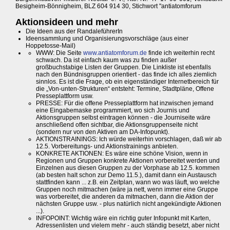
Besigheim-Bönnigheim, BLZ 604 914 30, Stichwort "antiatomforum
Aktionsideen und mehr
Die Ideen aus der RandaleführerIn
Ideensammlung und Organisierungsvorschläge (aus einer
Hoppetosse-Mail)
WWW: Die Seite
www.antiatomforum.de
finde ich weiterhin recht
schwach. Da ist einfach kaum was zu finden außer
großbuchstabige Listen der Gruppen. Die Linkliste ist ebenfalls
nach den Bündnisgruppen orientiert - das finde ich alles ziemlich
sinnlos. Es ist die Frage, ob ein eigenständiger Internetbereich für
die „Von-unten-Strukturen“ entsteht: Termine, Stadtpläne, Offene
Presseplattform usw.
PRESSE: Für die offene Presseplattform hat inzwischen jemand
eine Eingabemaske programmiert, wo sich Journis und
Aktionsgruppen selbst eintragen können - die Journiseite wäre
anschließend offen sichtbar, die Aktionsgruppenseite nicht
(sondern nur von den Aktiven am DA-Infopunkt).
AKTIONSTRAININGS: Ich würde weiterhin vorschlagen, daß wir ab
12.5. Vorbereitungs- und Aktionstrainings anbieten.
KONKRETE AKTIONEN: Es wäre eine schöne Vision, wenn in
Regionen und Gruppen konkrete Aktionen vorbereitet werden und
Einzelnen aus diesen Gruppen zu der Vorphase ab 12.5. kommen
(ab besten halt schon zur Demo 11.5.), damit dann ein Austausch
stattfinden kann ... z.B. ein Zeitplan, wann wo was läuft, wo welche
Gruppen noch mitmachen (wäre ja nett, wenn immer eine Gruppe
was vorbereitet, die anderen da mitmachen, dann die Aktion der
nächsten Gruppe usw. - plus natürlich nicht angekündigte Aktionen
...).
INFOPOINT: Wichtig wäre ein richtig guter Infopunkt mit Karten,
Adressenlisten und vielem mehr - auch ständig besetzt, aber nicht