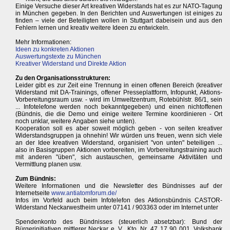
Einige Versuche dieser Art kreativen Widerstands hat es zur NATO-Tagung
in München gegeben. In den Berichten und Auswertungen ist einiges zu
finden – viele der Beteiligten wollen in Stuttgart dabeisein und aus den
Fehlern lernen und kreativ weitere Ideen zu entwickeln.
Mehr Informationen:
Ideen zu konkreten Aktionen
Auswertungstexte zu München
Kreativer Widerstand und Direkte Aktion
Zu den Organisationsstrukturen:
Leider gibt es zur Zeit eine Trennung in einen offenen Bereich (kreativer
Widerstand mit DA-Trainings, offener Presseplattform, Infopunkt, Aktions-
Vorbereitungsraum usw. - wird im Umweltzentrum, Rotebühlstr. 86/1, sein
... Infotelefone werden noch bekanntgegeben) und einen nichtoffenen
(Bündnis, die die Demo und einige weitere Termine koordinieren - Ort
noch unklar, weitere Angaben siehe unten).
Kooperation soll es aber soweit möglich geben - von seiten kreativer
Widerstandsgruppen ja ohnehin! Wir würden uns freuen, wenn sich viele
an der Idee kreativen Widerstand, organisiert "von unten" beteiligen ...
also in Basisgruppen Aktionen vorbereiten, im Vorbereitungstraining auch
mit anderen "üben", sich austauschen, gemeinsame Aktivitäten und
Vermittlung planen usw.
Zum Bündnis:
Weitere Informationen und die Newsletter des Bündnisses auf der
Internetseite
www.antiatomforum.de/
Infos im Vorfeld auch beim Infotelefon des Aktionsbündnis CASTOR-
Widerstand Neckarwestheim unter 07141 / 903363 oder im Internet unter
Spendenkonto des Bündnisses (steuerlich absetzbar): Bund der
Bürgerinitiativen mittlerer Neckar e. V., Kto. Nr. 47 17 90 001, Volksbank