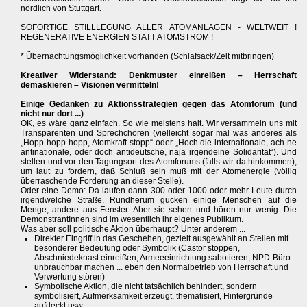
nördlich von Stuttgart.
SOFORTIGE STILLLEGUNG ALLER ATOMANLAGEN - WELTWEIT !
REGENERATIVE ENERGIEN STATT ATOMSTROM !
* Übernachtungsmöglichkeit vorhanden (Schlafsack/Zelt mitbringen)
Kreativer Widerstand: Denkmuster einreißen – Herrschaft
demaskieren – Visionen vermitteln!
Einige Gedanken zu Aktionsstrategien gegen das Atomforum (und
nicht nur dort ...)
OK, es wäre ganz einfach. So wie meistens halt. Wir versammeln uns mit
Transparenten und Sprechchören (vielleicht sogar mal was anderes als
„Hopp hopp hopp, Atomkraft stopp“ oder „Hoch die internationale, ach ne
antinationale, oder doch antideutsche, naja irgendeine Solidarität“). Und
stellen und vor den Tagungsort des Atomforums (falls wir da hinkommen),
um laut zu fordern, daß Schluß sein muß mit der Atomenergie (völlig
überraschende Forderung an dieser Stelle).
Oder eine Demo: Da laufen dann 300 oder 1000 oder mehr Leute durch
irgendwelche Straße. Rundherum gucken einige Menschen auf die
Menge, andere aus Fenster. Aber sie sehen und hören nur wenig. Die
DemonstrantInnen sind im wesentlich ihr eigenes Publikum.
Was aber soll politische Aktion überhaupt? Unter anderem ...
Direkter Eingriff in das Geschehen, gezielt ausgewählt an Stellen mit
besonderer Bedeutung oder Symbolik (Castor stoppen,
Abschniedeknast einreißen, Armeeeinrichtung sabotieren, NPD-Büro
unbrauchbar machen ... eben den Normalbetrieb von Herrschaft und
Verwertung stören)
Symbolische Aktion, die nicht tatsächlich behindert, sondern
symbolisiert, Aufmerksamkeit erzeugt, thematisiert, Hintergründe
aufdeckt usw.