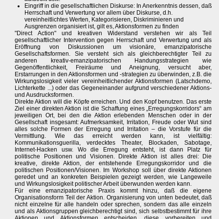
Eingriff in die gesellschaftlichen Diskurse: In Anerkenntnis dessen, daß
Herrschaft und Verwertung vor allem über Diskurse, d.h.
vereinheitlichtes Werten, Kategorisieren, Diskriminieren und
Ausgrenzen organisiert ist, gilt es, Aktionsformen zu finden
"Direct Action" und kreativen Widerstand verstehen wir als Teil
gesellschaftlicher Intervention gegen Herrschaft und Verwertung und als
Eröffnung von Diskussionen um visionäre, emanzipatorische
Gesellschaftsformen. Sie versteht sich als gleichberechtigter Teil zu
anderen kreativ-emanzipatorischen Handungsstrategien wie
Gegenöffentlichkeit, Freiräume und Aneignung, versucht aber,
Erstarrungen in den Aktionsformen und -strategien zu überwinden, z.B. die
Wirkungslosigkeit vieler vereinheitlichender Aktionsformen (Latschdemo,
Lichterkette ...) oder das Gegeneinander aufgrund verschiedener Aktions-
und Ausdrucksformen.
Direkte Aktion will die Köpfe erreichen. Und den Kopf benutzen. Das erste
Ziel einer direkten Aktion ist die Schaffung eines „Erregungskorridors“ am
jeweiligen Ort, bei den die Aktion erlebenden Menschen oder in der
Gesellschaft insgesamt: Aufmerksamkeit, Irritation, Freude oder Wut sind
alles solche Formen der Erregung und Irritation – die Vorstufe für die
Vermittlung. Wie das erreicht werden kann, ist vielfältig:
Kommunikationsguerilla, verdecktes Theater, Blockaden, Sabotage,
Internet-Hacken usw. Wo die Erregung entsteht, ist dann Platz für
politische Positionen und Visionen. Direkte Aktion ist alles drei: Die
kreative, direkte Aktion, der entstehende Erregungskorridor und die
politischen Positionen/Visionen. Im Workshop soll über direkte Aktionen
geredet und an konkreten Beispielen gezeigt werden, wie Langeweile
und Wirkungslosigkeit politischer Arbeit überwunden werden kann.
Für eine emanzipatorische Praxis kommt hinzu, daß die eigene
Organisationsform Teil der Aktion. Organisierung von unten bedeutet, daß
nicht einzelne für alle handeln oder sprechen, sondern das alle einzeln
und als Aktionsgruppen gleichberechtigt sind, sich selbstbestimmt für ihre
Aktionen und Aktionsformen entscheiden, diese vorbereiten und