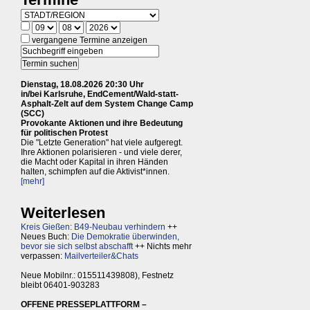
vergangene Termine anzeigen
Dienstag, 18.08.2026 20:30 Uhr
in/bei Karlsruhe, EndCement/Wald-statt-
Asphalt-Zelt auf dem System Change Camp
(SCC)
Provokante Aktionen und ihre Bedeutung
für politischen Protest
Die "Letzte Generation" hat viele aufgeregt.
Ihre Aktionen polarisieren - und viele derer,
die Macht oder Kapital in ihren Händen
halten, schimpfen auf die Aktivist*innen.
[mehr]
Weiterlesen
Kreis Gießen: B49-Neubau verhindern
++
Neues Buch:
Die Demokratie überwinden,
bevor sie sich selbst abschafft
++ Nichts mehr
verpassen:
Mailverteiler&Chats
Neue Mobilnr.: 015511439808), Festnetz
bleibt 06401-903283
OFFENE PRESSEPLATTFORM –