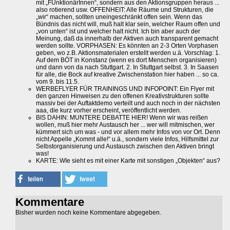
mit „FUnktionärInnen“, sondern aus den Aktionsgruppen heraus ...
also rotierend usw. OFFENHEIT: Alle Räume und Strukturen, die
„wir“ machen, sollten uneingeschränkt offen sein. Wenn das
Bündnis das nicht will, muß halt klar sein, welcher Raum offen und
„von unten“ ist und welcher halt nicht. Ich bin aber auch der
Meinung, daß da innerhalb der Aktiven auch transparent gemacht
werden sollte. VORPHASEN: Es könnten an 2-3 Orten Vorphasen
geben, wo z.B. Aktionsmaterialen erstellt werden u.ä. Vorschlag: 1.
Auf dem BÖT in Konstanz (wenn es dort Menschen organisieren)
und dann von da nach Stuttgart. 2. In Stuttgart selbst. 3. In Saasen
für alle, die Bock auf kreative Zwischenstation hier haben ... so ca.
vom 9. bis 11.5.
WERBEFLYER FÜR TRAININGS UND INFOPOINT: Ein Flyer mit
den ganzen Hinweisen zu den offenen Kreativstrukturen sollte
massiv bei der Auftaktdemo verteilt und auch noch in der nächsten
aaa, die kurz vorher erscheint, veröffentlicht werden.
BIS DAHIN: MUNTERE DEBATTE HIER! Wenn wir was reißen
wollen, muß hier mehr Austausch her ... wer will mitmischen, wer
kümmert sich um was - und vor allem mehr Infos von vor Ort. Denn
nicht Appelle „Kommt alle!“ u.ä., sondern viele Infos, Hilfsmittel zur
Selbstorganisierung und Austausch zwischen den Aktiven bringt
was!
KARTE: WIe sieht es mit einer Karte mit sonstigen „Objekten“ aus?
Kommentare
Bisher wurden noch keine Kommentare abgegeben.