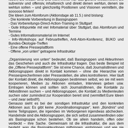
subversiv und offensiv, inhaltsreich und direkt denen wehtun, denen sie
wehtun sollen – und gleichzeitig Positionen und Visionen vermitteln, die
soooooo fehlen!
Die Ideen zum Atomforum (Aktionstage ab 11.5.) sind bislang:
- Die konkrete Vorbereitung in Basisgruppen
- Das Vorbereitungs-Direct-Action-Training in Stuttgart
- Gute Infopunkte mit viel Infomaterial über Stuttgart, das Atomforum und
Termine
- Gutes Informationsmaterial im Internet
- Info-Workshops auf Februartreffen, Anti-Atom-Konferenz, BUKO und
Bundes-Ökologie-Treffen
- Eine offene Presseplattform
- Offene „von unten“ getragene Infrastruktur
„Organisierung von unten“ bedeutet, daß Basisgruppen und AkteurInnen
das Geschehen und auch die Infrastruktur tragen. Das beste Beispiel ist
die „Offene Presseplattform“: Sie ist eine Chance, daß JournalistInnen und
Aktionsgruppen direkt in Kontakt kommen – ohne die Hierarchie von
PressesprecherInnen oder Pressestellen, die alles kontrollieren. Hier läuft
der Kontakt direkt, die Aktionsgruppen bestimmen selbst, wo sie mit wem
kooperieren, Medien zu Aktionen einladen, Interviews geben usw.
Eintragen können und sollten sich JournalistInnen, die Kontakte zu
AktivistInnen suchen – und Aktionsgruppen, die Kontakt zu Medienleuten
suchen oder zumindest zur Kooperation bereit sind (vermittelt Eure Ideen
– und zwar selbst!!!).
Genauso sieht es bei der sonstigen Infrastruktur und den konkreten
Aktionen aus: Es gibt keine „Koordinationsgruppe“, kein „Bündnis“ und
keine Teilgruppen, die irgendwo im Verborgenen irgendwas abchecken.
Handelnde sind die Aktionsgruppen, die sich selbst zusammenfinden oder
als Basisgruppe schon bestehen. Ob sie allein handeln, offen oder
verdeckt – ihre Sache. Gemeinsam ist die Infrastruktur, die aus dem
besteht, was die BasisakteurInnen mitbringen, einbringen und wie sie