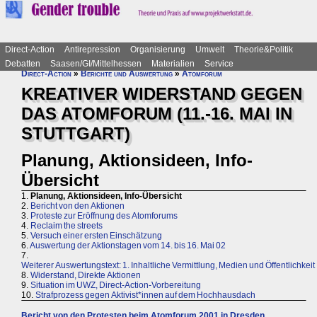
Direct-Action
Antirepression
Organisierung
Umwelt
Theorie&Politik
Debatten
Saasen/GI/Mittelhessen
Materialien
Service
Direct-Action
»
Berichte und Auswertung
»
Atomforum
KREATIVER WIDERSTAND GEGEN
DAS ATOMFORUM (11.-16. MAI IN
STUTTGART)
Planung, Aktionsideen, Info-
Übersicht
1.
Planung, Aktionsideen, Info-Übersicht
2.
Bericht von den Aktionen
3.
Proteste zur Eröffnung des Atomforums
4.
Reclaim the streets
5.
Versuch einer ersten Einschätzung
6.
Auswertung der Aktionstagen vom 14. bis 16. Mai 02
7.
Weiterer Auswertungstext: 1. Inhaltliche Vermittlung, Medien und Öffentlichkeit
8.
Widerstand, Direkte Aktionen
9.
Situation im UWZ, Direct-Action-Vorbereitung
10.
Strafprozess gegen Aktivist*innen auf dem Hochhausdach
Bericht von den Protesten beim Atomforum 2001 in Dresden