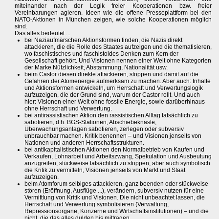
miteinander nach der Logik freier Kooperationen bzw. freier
Vereinbarungen agieren. Ideen wie die offene Presseplattform bei den
NATO-Aktionen in München zeigen, wie solche Kooperationen möglich
sind.
Das alles bedeutet ...
bei Naziaufmärschen Aktionsformen finden, die Nazis direkt
attackieren, die die Rolle des Staates aufzeigen und die thematisieren,
wo faschistisches und faschistoides Denken zum Kern der
Gesellschaft gehört. Und Visionen nennen einer Welt ohne Kategorien
der Marke Nützlichkeit, Abstammung, Nationalität usw.
beim Castor diesen direkte attackieren, stoppen und damit auf die
Gefahren der Atomenergie aufmerksam zu machen. Aber auch: Inhalte
und Aktionsformen entwickeln, um Herrschaft und Verwertungslogik
aufzuzeigen, die der Grund sind, warum der Castor rollt. Und auch
hier: Visionen einer Welt ohne fossile Energie, sowie darüberhinaus
ohne Herrschaft und Verwertung.
bei antirassistischen Aktion den rassistischen Alltag tatsächlich zu
sabotieren, d.h. BGS-Stationen, Abschiebeknäste,
Überwachungsanlagen sabotieren, zerlegen oder subversiv
unbrauchbar machen. Kritik benennen – und Visionen jenseits von
Nationen und anderen Herrschaftsstrukturen.
bei antikapitalistischen Aktionen den Normalbetrieb von Kaufen und
Verkaufen, Lohnarbeit und Arbeitszwang, Spekulation und Ausbeutung
anzugreifen, stückweise tatsächlich zu stoppen, aber auch symbolisch
die Kritik zu vermitteln, Visionen jenseits von Markt und Staat
aufzuzeigen.
beim Atomforum selbiges attackieren, ganz beenden oder stückweise
stören (Eröffnung, Ausflüge ...), verändern, subversiv nutzen für eine
Vermittlung von Kritik und Visionen. Die nicht unbeachtet lassen, die
Herrschaft und Verwertung symbolisieren (Verwaltung,
Repressionsorgane, Konzerne und Wirtschaftsinstitutionen) – und die
nicht, die das alles dulden bis mittragen.