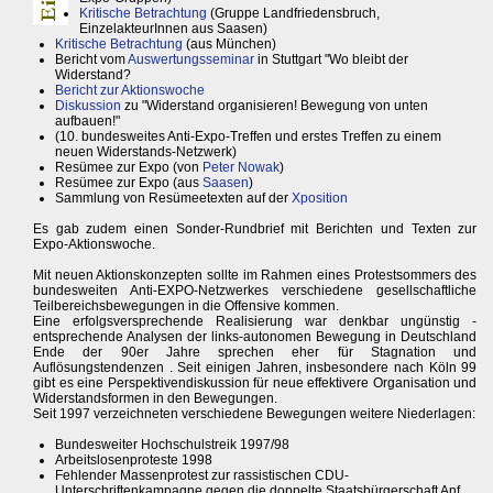
Kritische Betrachtung
(Gruppe Landfriedensbruch,
EinzelakteurInnen aus Saasen)
Kritische Betrachtung
(aus München)
Bericht vom
Auswertungsseminar
in Stuttgart "Wo bleibt der
Widerstand?
Bericht zur Aktionswoche
Diskussion
zu "Widerstand organisieren! Bewegung von unten
aufbauen!"
(10. bundesweites Anti-Expo-Treffen und erstes Treffen zu einem
neuen Widerstands-Netzwerk)
Resümee zur Expo (von
Peter Nowak
)
Resümee zur Expo (aus
Saasen
)
Sammlung von Resümeetexten auf der
Xposition
Es gab zudem einen Sonder-Rundbrief mit Berichten und Texten zur
Expo-Aktionswoche.
Mit neuen Aktionskonzepten sollte im Rahmen eines Protestsommers des
bundesweiten Anti-EXPO-Netzwerkes verschiedene gesellschaftliche
Teilbereichsbewegungen in die Offensive kommen.
Eine erfolgsversprechende Realisierung war denkbar ungünstig -
entsprechende Analysen der links-autonomen Bewegung in Deutschland
Ende der 90er Jahre sprechen eher für Stagnation und
Auflösungstendenzen . Seit einigen Jahren, insbesondere nach Köln 99
gibt es eine Perspektivendiskussion für neue effektivere Organisation und
Widerstandsformen in den Bewegungen.
Seit 1997 verzeichneten verschiedene Bewegungen weitere Niederlagen:
Bundesweiter Hochschulstreik 1997/98
Arbeitslosenproteste 1998
Fehlender Massenprotest zur rassistischen CDU-
Unterschriftenkampagne gegen die doppelte Staatsbürgerschaft Anf.