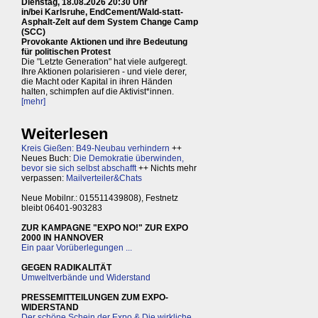
Dienstag, 18.08.2026 20:30 Uhr
in/bei Karlsruhe, EndCement/Wald-statt-
Asphalt-Zelt auf dem System Change Camp
(SCC)
Provokante Aktionen und ihre Bedeutung
für politischen Protest
Die "Letzte Generation" hat viele aufgeregt.
Ihre Aktionen polarisieren - und viele derer,
die Macht oder Kapital in ihren Händen
halten, schimpfen auf die Aktivist*innen.
[mehr]
Weiterlesen
Kreis Gießen: B49-Neubau verhindern
++
Neues Buch:
Die Demokratie überwinden,
bevor sie sich selbst abschafft
++ Nichts mehr
verpassen:
Mailverteiler&Chats
Neue Mobilnr.: 015511439808), Festnetz
bleibt 06401-903283
ZUR KAMPAGNE "EXPO NO!" ZUR EXPO
2000 IN HANNOVER
Ein paar Vorüberlegungen ...
GEGEN RADIKALITÄT
Umweltverbände und Widerstand
PRESSEMITTEILUNGEN ZUM EXPO-
WIDERSTAND
Der schöne Schein der Expo & Die wirkliche