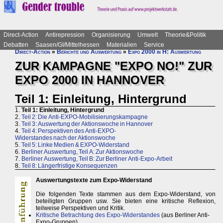
Direct-Action
Antirepression
Organisierung
Umwelt
Theorie&Politik
Debatten
Saasen/GI/Mittelhessen
Materialien
Service
Direct-Action
»
Berichte und Auswertung
»
Expo 2000 in H: Auswertung
ZUR KAMPAGNE "EXPO NO!" ZUR
EXPO 2000 IN HANNOVER
Teil 1: Einleitung, Hintergrund
1.
Teil 1: Einleitung, Hintergrund
2.
Teil 2: Die Anti-EXPO-Mobilisierungskampagne
3.
Teil 3: Auswertung der Aktionswoche in Hannover
4.
Teil 4: Perspektiven des Anti-EXPO-
Widerstandes nach der Aktionswoche
5.
Teil 5: Linke Medien & EXPO-Widerstand
6.
Berliner Auswertung, Teil A: Zur Aktionswoche
7.
Berliner Auswertung, Teil B: Zur Berliner Anti-Expo-Arbeit
8.
Teil 8: Längerfristige Konsequenzen
Auswertungstexte zum Expo-Widerstand
Die folgenden Texte stammen aus dem Expo-Widerstand, von
beteiligten Gruppen usw. Sie bieten eine kritische Reflexion,
teilweise Perspektiven und Kritik.
Kritische Betrachtung des Expo-Widerstandes
(aus Berliner Anti-
Expo-Gruppen)