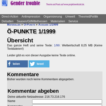
Direct-Action
Antirepression
Organisierung
Umwelt
Theorie&Politik
Debatten
Saasen/GI/Mittelhessen
Materialien
Service
Materialien
»
Ö-Punkte
»
Ausgabe 1/1999
Ö-PUNKTE 1/1999
Übersicht
Das ganze Heft und seine Texte:
1/99
: Weltwirtschaft 8,05 MB (Keine
Textdateien!)
Leider gibt es von dieser Ausgabe keine Texte online.
Kommentare
Bisher wurden noch keine Kommentare abgegeben.
Kommentar abgeben
Deine aktuelle Netzadresse: 216.73.216.176
Name