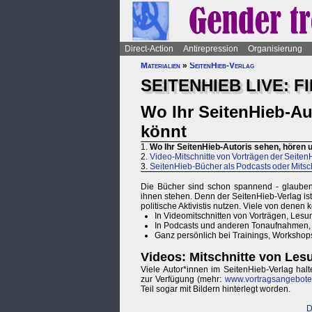
Direct-Action
Antirepression
Organisierung
Materialien
»
SeitenHieb-Verlag
SEITENHIEB LIVE: F
Wo Ihr SeitenHieb-Au
könnt
1.
Wo Ihr SeitenHieb-Autoris sehen, hören 
2.
Video-Mitschnitte von Vorträgen der Seite
3.
SeitenHieb-Bücher als Podcasts oder Mitsc
Die Bücher sind schon spannend - glauben w
ihnen stehen. Denn der SeitenHieb-Verlag ist
politische Aktivistis nutzen. Viele von denen k
In Videomitschnitten von Vorträgen, Les
In Podcasts und anderen Tonaufnahmen,
Ganz persönlich bei Trainings, Workshop
Videos: Mitschnitte von Le
Viele Autor*innen im SeitenHieb-Verlag halt
zur Verfügung (mehr:
www.vortragsangebote.
Teil sogar mit Bildern hinterlegt worden.
D