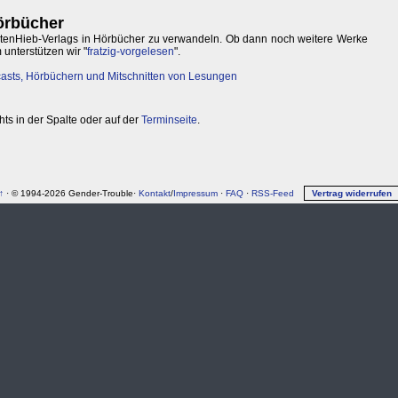
örbücher
itenHieb-Verlags in Hörbücher zu verwandeln. Ob dann noch weitere Werke
m unterstützen wir "
fratzig-vorgelesen
".
casts, Hörbüchern und Mitschnitten von Lesungen
hts in der Spalte oder auf der
Terminseite
.
↑
· © 1994-2026 Gender-Trouble·
Kontakt
/
Impressum
·
FAQ
·
RSS-Feed
Vertrag widerrufen