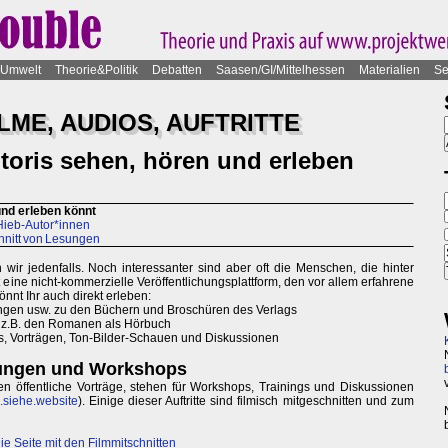
Umwelt
Theorie&Politik
Debatten
Saasen/GI/Mittelhessen
Materialien
Se
ILME, AUDIOS, AUFTRITTE
toris sehen, hören und erleben
und erleben könnt
nHieb-Autor*innen
hnitt von Lesungen
ir jedenfalls. Noch interessanter sind aber oft die Menschen, die hinter
 eine nicht-kommerzielle Veröffentlichungsplattform, den vor allem erfahrene
önnt Ihr auch direkt erleben:
ungen usw. zu den Büchern und Broschüren des Verlags
 z.B. den Romanen als Hörbuch
s, Vorträgen, Ton-Bilder-Schauen und Diskussionen
sungen und Workshops
en öffentliche Vorträge, stehen für Workshops, Trainings und Diskussionen
siehe.website
). Einige dieser Auftritte sind filmisch mitgeschnitten und zum
ie Seite mit den Filmmitschnitten