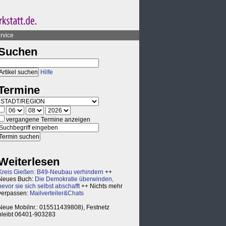
rvice
Suchen
Hilfe
Termine
vergangene Termine anzeigen
Weiterlesen
Kreis Gießen: B49-Neubau verhindern
++
Neues Buch:
Die Demokratie überwinden,
bevor sie sich selbst abschafft
++ Nichts mehr
verpassen:
Mailverteiler&Chats
Neue Mobilnr.: 015511439808), Festnetz
bleibt 06401-903283