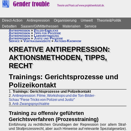
Direct-Action
Antirepression
Organisierung
Umwelt
Theorie&Politik
Debatten
Saasen/GI/Mittelhessen
Materialien
Service
Antirepression
»
Polizei-Einblicke
Antirepression
»
Tipps für Prozesse
Antirepression
»
Laienverteidigung
Antirepression
»
Justiz und Prozesse
Service
»
Vortragsangebote
»
Aktions-Knowhow
KREATIVE ANTIREPRESSION:
AKTIONSMETHODEN, TIPPS,
RECHT
Trainings: Gerichtsprozesse und
Polizeikontakt
1.
Trainings: Gerichtsprozesse und Polizeikontakt
2.
Antirepression: Filme, Workshops und die Ton-Bilder-
Schau "Fiese Tricks von Polizei und Justiz"
3.
Anti-Zwangspsychiatrie
Training zu offensiv geführten
Gerichtsverfahren (Prozesstraining)
Einführung zu rechtlichen Grundlagen der Repression (vor allem Straf-
und Strafprozessrecht, aber auch Hinweise auf relevante Spezialgesetze).