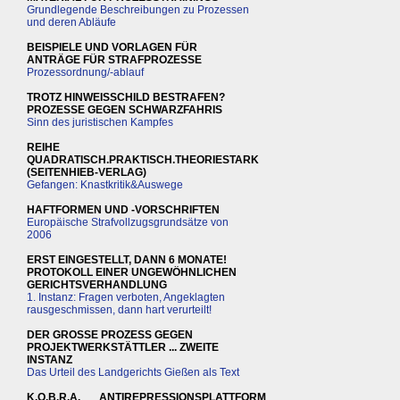
Grundlegende Beschreibungen zu Prozessen
und deren Abläufe
BEISPIELE UND VORLAGEN FÜR
ANTRÄGE FÜR STRAFPROZESSE
Prozessordnung/-ablauf
TROTZ HINWEISSCHILD BESTRAFEN?
PROZESSE GEGEN SCHWARZFAHRIS
Sinn des juristischen Kampfes
REIHE
QUADRATISCH.PRAKTISCH.THEORIESTARK
(SEITENHIEB-VERLAG)
Gefangen: Knastkritik&Auswege
HAFTFORMEN UND -VORSCHRIFTEN
Europäische Strafvollzugsgrundsätze von
2006
ERST EINGESTELLT, DANN 6 MONATE!
PROTOKOLL EINER UNGEWÖHNLICHEN
GERICHTSVERHANDLUNG
1. Instanz: Fragen verboten, Angeklagten
rausgeschmissen, dann hart verurteilt!
DER GROSSE PROZESS GEGEN
PROJEKTWERKSTÄTTLER ... ZWEITE
INSTANZ
Das Urteil des Landgerichts Gießen als Text
K.O.B.R.A.___ANTIREPRESSIONSPLATTFORM_______