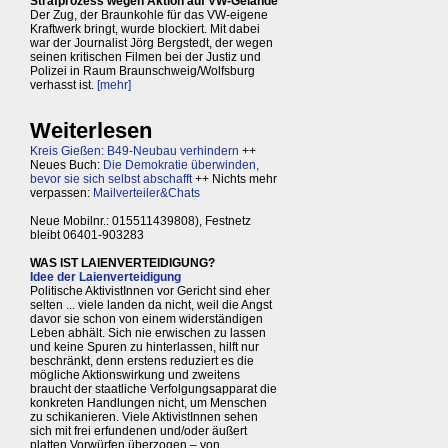
Strafprozess wegen Aktion auf VW-Gelände
Der Zug, der Braunkohle für das VW-eigene
Kraftwerk bringt, wurde blockiert. Mit dabei
war der Journalist Jörg Bergstedt, der wegen
seinen kritischen Filmen bei der Justiz und
Polizei in Raum Braunschweig/Wolfsburg
verhasst ist.
[mehr]
Weiterlesen
Kreis Gießen: B49-Neubau verhindern
++
Neues Buch:
Die Demokratie überwinden,
bevor sie sich selbst abschafft
++ Nichts mehr
verpassen:
Mailverteiler&Chats
Neue Mobilnr.: 015511439808), Festnetz
bleibt 06401-903283
WAS IST LAIENVERTEIDIGUNG?
Idee der Laienverteidigung
Politische AktivistInnen vor Gericht sind eher
selten ... viele landen da nicht, weil die Angst
davor sie schon von einem widerständigen
Leben abhält. Sich nie erwischen zu lassen
und keine Spuren zu hinterlassen, hilft nur
beschränkt, denn erstens reduziert es die
mögliche Aktionswirkung und zweitens
braucht der staatliche Verfolgungsapparat die
konkreten Handlungen nicht, um Menschen
zu schikanieren. Viele AktivistInnen sehen
sich mit frei erfundenen und/oder äußert
platten Vorwürfen überzogen – von