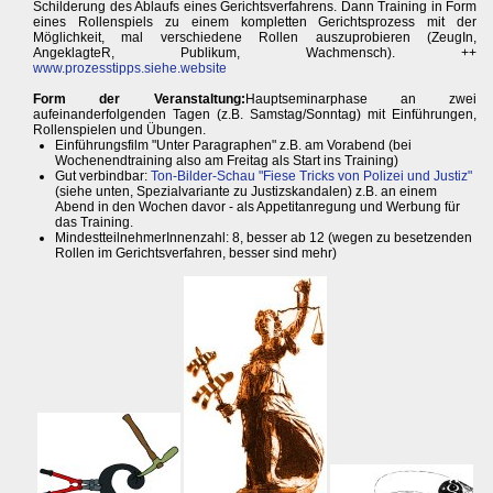
Schilderung des Ablaufs eines Gerichtsverfahrens. Dann Training in Form
eines Rollenspiels zu einem kompletten Gerichtsprozess mit der
Möglichkeit, mal verschiedene Rollen auszuprobieren (ZeugIn,
AngeklagteR, Publikum, Wachmensch). ++
www.prozesstipps.siehe.website
Form der Veranstaltung:
Hauptseminarphase an zwei
aufeinanderfolgenden Tagen (z.B. Samstag/Sonntag) mit Einführungen,
Rollenspielen und Übungen.
Einführungsfilm "Unter Paragraphen" z.B. am Vorabend (bei
Wochenendtraining also am Freitag als Start ins Training)
Gut verbindbar:
Ton-Bilder-Schau "Fiese Tricks von Polizei und Justiz"
(siehe unten, Spezialvariante zu Justizskandalen) z.B. an einem
Abend in den Wochen davor - als Appetitanregung und Werbung für
das Training.
MindestteilnehmerInnenzahl: 8, besser ab 12 (wegen zu besetzenden
Rollen im Gerichtsverfahren, besser sind mehr)