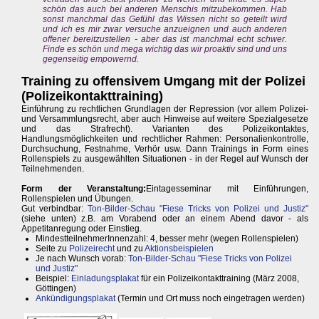
schön das auch bei anderen Menschis mitzubekommen. Hab
sonst manchmal das Gefühl das Wissen nicht so geteilt wird
und ich es mir zwar versuche anzueignen und auch anderen
offener bereitzustellen - aber das ist manchmal echt schwer.
Finde es schön und mega wichtig das wir proaktiv sind und uns
gegenseitig empowernd.
Training zu offensivem Umgang mit der Polizei
(Polizeikontakttraining)
Einführung zu rechtlichen Grundlagen der Repression (vor allem Polizei-
und Versammlungsrecht, aber auch Hinweise auf weitere Spezialgesetze
und das Strafrecht). Varianten des Polizeikontaktes,
Handlungsmöglichkeiten und rechtlicher Rahmen: Personalienkontrolle,
Durchsuchung, Festnahme, Verhör usw. Dann Trainings in Form eines
Rollenspiels zu ausgewählten Situationen - in der Regel auf Wunsch der
Teilnehmenden.
Form der Veranstaltung:
Eintagesseminar mit Einführungen,
Rollenspielen und Übungen.
Gut verbindbar:
Ton-Bilder-Schau "Fiese Tricks von Polizei und Justiz"
(siehe unten) z.B. am Vorabend oder an einem Abend davor - als
Appetitanregung oder Einstieg.
MindestteilnehmerInnenzahl: 4, besser mehr (wegen Rollenspielen)
Seite zu
Polizeirecht
und zu
Aktionsbeispielen
Je nach Wunsch vorab:
Ton-Bilder-Schau "Fiese Tricks von Polizei
und Justiz"
Beispiel:
Einladungsplakat
für ein Polizeikontakttraining (März 2008,
Göttingen)
Ankündigungsplakat
(Termin und Ort muss noch eingetragen werden)