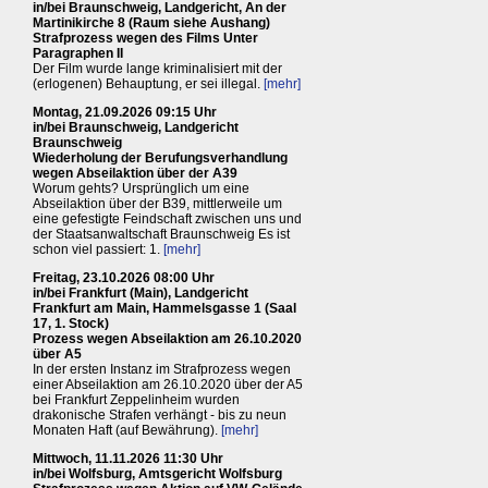
in/bei Braunschweig, Landgericht, An der
Martinikirche 8 (Raum siehe Aushang)
Strafprozess wegen des Films Unter
Paragraphen II
Der Film wurde lange kriminalisiert mit der
(erlogenen) Behauptung, er sei illegal.
[mehr]
Montag, 21.09.2026 09:15 Uhr
in/bei Braunschweig, Landgericht
Braunschweig
Wiederholung der Berufungsverhandlung
wegen Abseilaktion über der A39
Worum gehts? Ursprünglich um eine
Abseilaktion über der B39, mittlerweile um
eine gefestigte Feindschaft zwischen uns und
der Staatsanwaltschaft Braunschweig Es ist
schon viel passiert: 1.
[mehr]
Freitag, 23.10.2026 08:00 Uhr
in/bei Frankfurt (Main), Landgericht
Frankfurt am Main, Hammelsgasse 1 (Saal
17, 1. Stock)
Prozess wegen Abseilaktion am 26.10.2020
über A5
In der ersten Instanz im Strafprozess wegen
einer Abseilaktion am 26.10.2020 über der A5
bei Frankfurt Zeppelinheim wurden
drakonische Strafen verhängt - bis zu neun
Monaten Haft (auf Bewährung).
[mehr]
Mittwoch, 11.11.2026 11:30 Uhr
in/bei Wolfsburg, Amtsgericht Wolfsburg