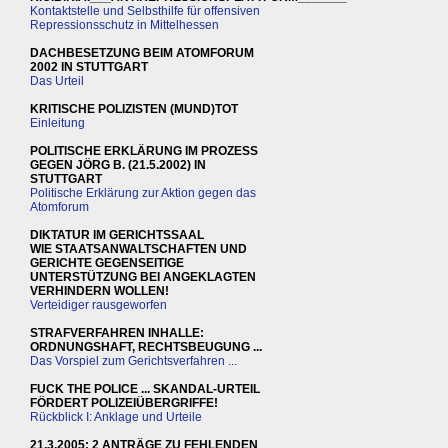
Kontaktstelle und Selbsthilfe für offensiven
Repressionsschutz in Mittelhessen
DACHBESETZUNG BEIM ATOMFORUM
2002 IN STUTTGART
Das Urteil
KRITISCHE POLIZISTEN (MUND)TOT
Einleitung
POLITISCHE ERKLÄRUNG IM PROZESS
GEGEN JÖRG B. (21.5.2002) IN
STUTTGART
Politische Erklärung zur Aktion gegen das
Atomforum
DIKTATUR IM GERICHTSSAAL
WIE STAATSANWALTSCHAFTEN UND
GERICHTE GEGENSEITIGE
UNTERSTÜTZUNG BEI ANGEKLAGTEN
VERHINDERN WOLLEN!
Verteidiger rausgeworfen
STRAFVERFAHREN INHALLE:
ORDNUNGSHAFT, RECHTSBEUGUNG ...
Das Vorspiel zum Gerichtsverfahren ...
FUCK THE POLICE ... SKANDAL-URTEIL
FÖRDERT POLIZEIÜBERGRIFFE!
Rückblick I: Anklage und Urteile
21.3.2005: 2 ANTRÄGE ZU FEHLENDEN