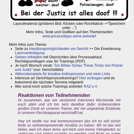
Layoutmaterial (größeres Bild: Klicken oder Rechtsklick-->"Speichern
unter ...")
Mehr Infos, Texte und Grafiken auf den Themenseiten
www.prozesstipps.siehe.website
!
Mehr Infos zum Thema:
Seite zu
Handlungsmöglichkeiten vor Gericht
++ Die Erweiterung:
Laienverteidigung
Sieben Infotafeln
mit Übersichten über Prozessablauf,
Rechtsgrundlagen usw. für Trainings (PDF)
Je nach Wunsch vorab:
Ton-Bilder-Schau "Fiese Tricks von Polizei
und Justiz"
(nur: Gerichtsfälle)
Aktionsbeispiele für kreative Antirepression und viele Links
Interesse an Gerichtsprozesstrainings?
Hier eintragen
und du
bekommst die nächsten Termine mitgeteilt
Wer sonst noch solche Trainings anbietet:
RAZ e.V.
Reaktionen von Teilnehmenden
Hi zusammen, war ein verdammt intensives Wochende mit
euch allen und ich bin sehr dankbar dafür. Insbesondere
großen Dank an unseren Trainer, der mir ungeahnte Einblicke
in unseren Rechtsapparat verschafft hat.
Hey ich wollte nur mal kommunizieren das ich es voll schön
finde so selbstempowernde Ansätze zu haben. Mir ist das viel
lieber, weil ich dann lerne auf mich und meine Fähigkeiten zu
vertrauen und selbst proaktiv zu werden und finde es super