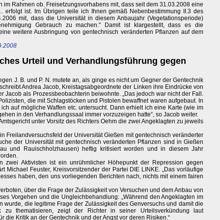
hnen im Rahmen ob. Freisetzungsvorhabens mit, dass seit dem 31.03.2008 eine
.. erfolgt ist. Im Übrigen teile ich Ihnen gemäß Nebenbestimmung II.3 des
2006 mit, dass die Universität in diesem Anbaujahr (Vegetationsperiode)
genehmigung Gebrauch zu machen." Damit ist klargestellt, dass es die
keine weitere Ausbringung von gentechnisch veränderten Pflanzen auf dem
9.2008
isches Urteil und Verhandlungsführung gegen
egen J. B. und P. N. mutete an, als ginge es nicht um Gegner der Gentechnik
schreibt Andrea Jacob, Kreistagsabgeordnete der Linken ihre Eindrücke von
r Jacob als Prozessbeobachterin beiwohnte. „Das jedoch war nicht der Fall.
lizisten, die mit Schlagstöcken und Pistolen bewaffnet waren aufgebaut. In
ch auf mögliche Waffen etc. untersucht. Dann erhielt ich eine Karte (wie im
ehen in den Verhandlungssaal immer vorzuzeigen hatte“, so Jacob weiter.
mtsgericht unter Vorsitz des Richters Oehm die zwei Angeklagten zu jeweils
 Freilandversuchsfeld der Universität Gießen mit gentechnisch veränderter
suche der Universität mit gentechnisch veränderten Pflanzen sind in Gießen
u und Rauischholzhausen) heftig kritisiert worden und in diesem Jahr
worden.
n zwei Aktivisten ist ein unrühmlicher Höhepunkt der Repression gegen
rt Michael Feuster, Kreisvorsitzender der Partei DIE LINKE. „Das vorläufige
ozesses haben, den uns vorliegenden Berichten nach, nichts mit einem fairen
verboten, über die Frage der Zulässigkeit von Versuchen und dem Anbau von
dieses Vorgehen und die Ungleichbehandlung: „Während den Angeklagten im
wurde, die legitime Frage der Zulässigkeit des Genversuchs und damit die
zu thematisieren, zeigt der Richter in seiner Urteilsverkündung laut
ür die Kritik an der Gentechnik und der Angst vor deren Risiken.“