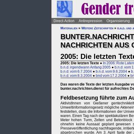
Direct-Action
Antirepression
Organisierung
Materialien
»
Weitere Zeitschriften
»
b.n.d. und 
BUNTER.NACHRICHT
NACHRICHTEN AUS 
2005: Die letzten Text
2005: Die letzten Texte
●
In 2006: Rote Late
b.n.d. irgendwann Anfang 2005
●
b.n.d. vom 
b.n.d. vom 6.7.2004
●
b.n.d. vom 9.6.2004
●
b
b.n.d. vom 8.3.2004
●
bnd vom 17.2.2004
●
bn
Das waren die Texte der letzten Ausgabe v
bunter.nachrichten.dienst für aufrechtes
Feldbesetzung führte zum Au
AktivistInnen von Gießener gentechni
Umweltinformationsgesetz mögliche Aktenein
feststellen, dass die Informationen der Univ
waren. Einen Tag nach der spektakulären Bes
Meter hohen Turm, Zelten und Betonblock z
ohnehin keine Aussaat geplant gewesen s
Presseveröffentlichung nachfragende, irritier
abgebrochen wurde. Am 3. April faxte der