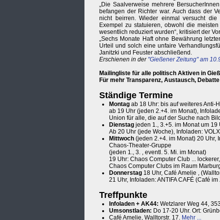
„Die Saalverweise mehrere BersucherInnen
befangen der Richter war. Auch dass der Ve
nicht beirren. Wieder einmal versucht die
Exempel zu statuieren, obwohl die meisten 
wesentlich reduziert wurden“, kritisiert der V
„Sechs Monate Haft ohne Bewährung letzten
Urteil und solch eine unfaire Verhandlungsf
Janitzki und Feuster abschließend.
Erschienen in der
"Gießener Zeitung" am 10.
Mailingliste für alle politisch Aktiven in Gie
Für mehr Transparenz, Austausch, Debatte
Ständige Termine
Montag
ab 18 Uhr: bis auf weiteres Anti-
ab 19 Uhr (jeden 2.+4. im Monat), Infolad
Union für alle, die auf der Suche nach Bil
Diensta
g
jeden 1., 3.+5. im Monat um 19 
Ab 20 Uhr (jede Woche), Infoladen: VOL
Mittwoch
(jeden 2.+4. im Monat) 20 Uhr, 
Chaos-Theater-Gruppe
(jeden 1., 3. , eventl. 5. Mi. im Monat)
19 Uhr: Chaos Computer Club ... lockerer
Chaos Computer Clubs im Raum Marburg
Donnerstag
18 Uhr, Café Amelie , (Wallto
21 Uhr, Infoladen: ANTIFA CAFÉ (Café im
Treffpunkte
Infoladen + AK44:
Wetzlarer Weg 44, 35
Umsonstladen:
Do 17-20 Uhr. Ort: Grünb
Café Amelie, Walltorstr. 17.
Mehr ...