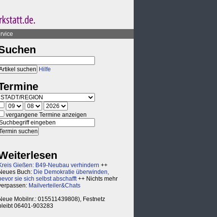
rvice
Suchen
Hilfe
Termine
vergangene Termine anzeigen
Weiterlesen
Kreis Gießen: B49-Neubau verhindern
++
Neues Buch:
Die Demokratie überwinden,
bevor sie sich selbst abschafft
++ Nichts mehr
verpassen:
Mailverteiler&Chats
Neue Mobilnr.: 015511439808), Festnetz
bleibt 06401-903283