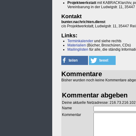
Projektwerkstatt
mit KABRACK!archiv, po
Vereinbarung in der Ludwigstr. 11, 3544
Kontakt
bunter.nachrichten.dienst
c/o Projektwerkstatt, Ludwigstr. 11, 35447 
Links:
Terminkalender
und siehe rechts
Materialien
(Bücher, Broschüren, CDs)
Mailinglisten
für alle, die ständig Inform
Kommentare
Bisher wurden noch keine Kommentare abg
Kommentar abgeben
Deine aktuelle Netzadresse: 216.73.216.102
Name
Kommentar