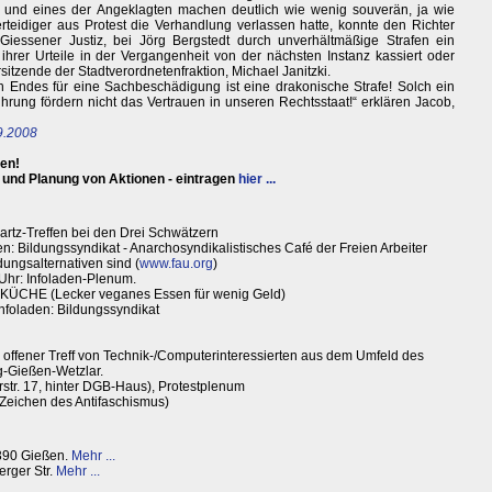
 und eines der Angeklagten machen deutlich wie wenig souverän, ja wie
rteidiger aus Protest die Verhandlung verlassen hatte, konnte den Richter
 Giessener Justiz, bei Jörg Bergstedt durch unverhältmäßige Strafen ein
ihrer Urteile in der Vergangenheit von der nächsten Instanz kassiert oder
orsitzende der Stadtverordnetenfraktion, Michael Janitzki.
 Endes für eine Sachbeschädigung ist eine drakonische Strafe! Solch ein
ührung fördern nicht das Vertrauen in unseren Rechtsstaat!“ erklären Jacob,
9.2008
ßen!
 und Planung von Aktionen - eintragen
hier ...
Hartz-Treffen bei den Drei Schwätzern
en: Bildungssyndikat - Anarchosyndikalistisches Café der Freien Arbeiter
dungsalternativen sind (
www.fau.org
)
Uhr: Infoladen-Plenum.
XKÜCHE (Lecker veganes Essen für wenig Geld)
Infoladen: Bildungssyndikat
, offener Treff von Technik-/Computerinteressierten aus dem Umfeld des
-Gießen-Wetzlar.
rstr. 17, hinter DGB-Haus), Protestplenum
 Zeichen des Antifaschismus)
390 Gießen.
Mehr ...
erger Str.
Mehr ...