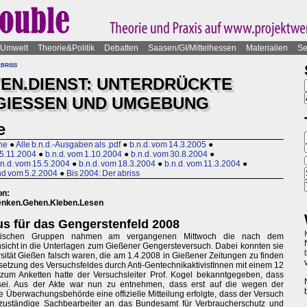
Umwelt
Theorie&Politik
Debatten
Saasen/GI/Mittelhessen
Materialien
Se
abriss
EN.DIENST: UNTERDRÜCKTE
GIESSEN UND UMGEBUNG
e
rne
●
Alle b.n.d.-Ausgaben als .pdf
●
b.n.d. vom 14.3.2005
●
15.11.2004
●
b.n.d. vom 1.10.2004
●
b.n.d. vom 30.8.2004
●
.n.d. vom 15.5.2004
●
b.n.d. vom 18.3.2004
●
b.n.d. vom 11.3.2004
●
d vom 5.2.2004
●
Bis 2004: Der abriss
on:
 Denken.Gehen.Kleben.Lesen
s für das Gengerstenfeld 2008
kkritischen Gruppen nahmen am vergangenen Mittwoch die nach dem
sicht in die Unterlagen zum Gießener Gengersteversuch. Dabei konnten sie
ersität Gießen falsch waren, die am 1.4.2008 in Gießener Zeitungen zu finden
etzung des Versuchsfeldes durch Anti-GentechnikaktivistInnen mit einem 12
um Anketten hatte der Versuchsleiter Prof. Kogel bekanntgegeben, dass
ei. Aus der Akte war nun zu entnehmen, dass erst auf die wegen der
te Überwachungsbehörde eine offizielle Mitteilung erfolgte, dass der Versuch
 zuständige Sachbearbeiter an das Bundesamt für Verbraucherschutz und