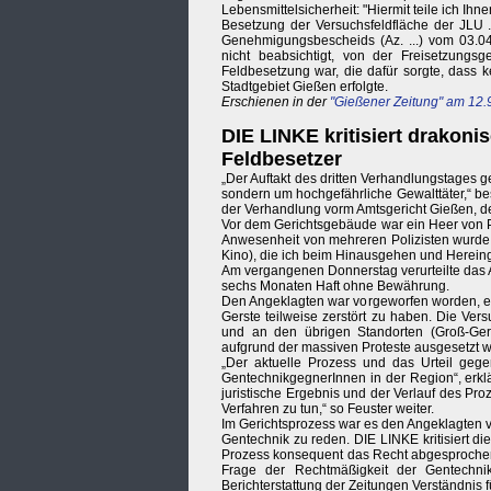
Lebensmittelsicherheit: "Hiermit teile ich I
Besetzung der Versuchsfeldfläche der JLU .
Genehmigungsbescheids (Az. ...) vom 03.04.
nicht beabsichtigt, von der Freisetzungs
Feldbesetzung war, die dafür sorgte, dass 
Stadtgebiet Gießen erfolgte.
Erschienen in der
"Gießener Zeitung" am 12.
DIE LINKE kritisiert drakon
Feldbesetzer
„Der Auftakt des dritten Verhandlungstages g
sondern um hochgefährliche Gewalttäter,“ be
der Verhandlung vorm Amtsgericht Gießen, de
Vor dem Gerichtsgebäude war ein Heer von Po
Anwesenheit von mehreren Polizisten wurde i
Kino), die ich beim Hinausgehen und Hereing
Am vergangenen Donnerstag verurteilte das A
sechs Monaten Haft ohne Bewährung.
Den Angeklagten war vorgeworfen worden, ein
Gerste teilweise zerstört zu haben. Die Ver
und an den übrigen Standorten (Groß-Gera
aufgrund der massiven Proteste ausgesetzt 
„Der aktuelle Prozess und das Urteil gege
GentechnikgegnerInnen in der Region“, erklä
juristische Ergebnis und der Verlauf des Pr
Verfahren zu tun,“ so Feuster weiter.
Im Gerichtsprozess war es den Angeklagten 
Gentechnik zu reden. DIE LINKE kritisiert 
Prozess konsequent das Recht abgesprochen 
Frage der Rechtmäßigkeit der Gentechnik 
Berichterstattung der Zeitungen Verständnis f