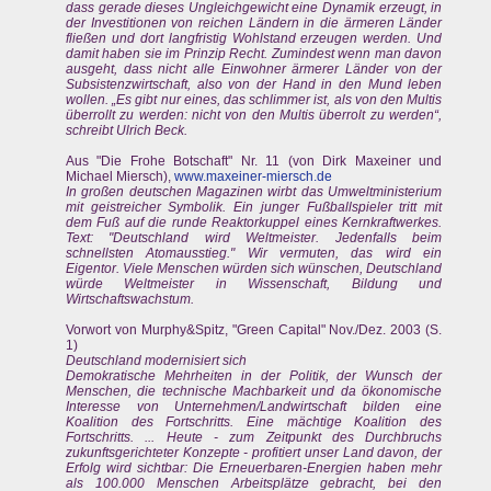
dass gerade dieses Ungleichgewicht eine Dynamik erzeugt, in
der Investitionen von reichen Ländern in die ärmeren Länder
fließen und dort langfristig Wohlstand erzeugen werden. Und
damit haben sie im Prinzip Recht. Zumindest wenn man davon
ausgeht, dass nicht alle Einwohner ärmerer Länder von der
Subsistenzwirtschaft, also von der Hand in den Mund leben
wollen. „Es gibt nur eines, das schlimmer ist, als von den Multis
überrollt zu werden: nicht von den Multis überrolt zu werden“,
schreibt Ulrich Beck.
Aus "Die Frohe Botschaft" Nr. 11 (von Dirk Maxeiner und
Michael Miersch),
www.maxeiner-miersch.de
In großen deutschen Magazinen wirbt das Umweltministerium
mit geistreicher Symbolik. Ein junger Fußballspieler tritt mit
dem Fuß auf die runde Reaktorkuppel eines Kernkraftwerkes.
Text: "Deutschland wird Weltmeister. Jedenfalls beim
schnellsten Atomausstieg." Wir vermuten, das wird ein
Eigentor. Viele Menschen würden sich wünschen, Deutschland
würde Weltmeister in Wissenschaft, Bildung und
Wirtschaftswachstum.
Vorwort von Murphy&Spitz, "Green Capital" Nov./Dez. 2003 (S.
1)
Deutschland modernisiert sich
Demokratische Mehrheiten in der Politik, der Wunsch der
Menschen, die technische Machbarkeit und da ökonomische
Interesse von Unternehmen/Landwirtschaft bilden eine
Koalition des Fortschritts. Eine mächtige Koalition des
Fortschritts. ... Heute - zum Zeitpunkt des Durchbruchs
zukunftsgerichteter Konzepte - profitiert unser Land davon, der
Erfolg wird sichtbar: Die Erneuerbaren-Energien haben mehr
als 100.000 Menschen Arbeitsplätze gebracht, bei den