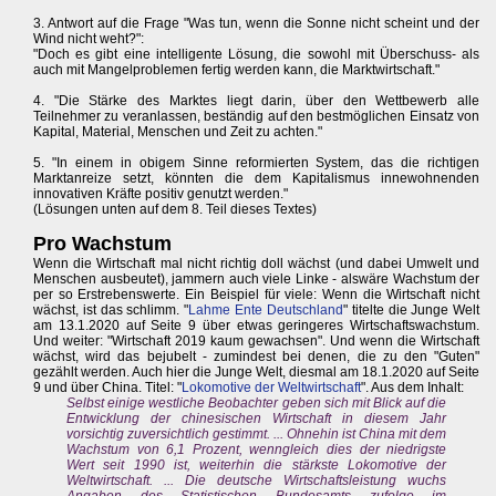
3. Antwort auf die Frage "Was tun, wenn die Sonne nicht scheint und der
Wind nicht weht?":
"Doch es gibt eine intelligente Lösung, die sowohl mit Überschuss- als
auch mit Mangelproblemen fertig werden kann, die Marktwirtschaft."
4. "Die Stärke des Marktes liegt darin, über den Wettbewerb alle
Teilnehmer zu veranlassen, beständig auf den bestmöglichen Einsatz von
Kapital, Material, Menschen und Zeit zu achten."
5. "In einem in obigem Sinne reformierten System, das die richtigen
Marktanreize setzt, könnten die dem Kapitalismus innewohnenden
innovativen Kräfte positiv genutzt werden."
(Lösungen unten auf dem 8. Teil dieses Textes)
Pro Wachstum
Wenn die Wirtschaft mal nicht richtig doll wächst (und dabei Umwelt und
Menschen ausbeutet), jammern auch viele Linke - alswäre Wachstum der
per so Erstrebenswerte. Ein Beispiel für viele: Wenn die Wirtschaft nicht
wächst, ist das schlimm. "
Lahme Ente Deutschland
" titelte die Junge Welt
am 13.1.2020 auf Seite 9 über etwas geringeres Wirtschaftswachstum.
Und weiter: "Wirtschaft 2019 kaum gewachsen". Und wenn die Wirtschaft
wächst, wird das bejubelt - zumindest bei denen, die zu den "Guten"
gezählt werden. Auch hier die Junge Welt, diesmal am 18.1.2020 auf Seite
9 und über China. Titel: "
Lokomotive der Weltwirtschaft
". Aus dem Inhalt:
Selbst einige westliche Beobachter geben sich mit Blick auf die
Entwicklung der chinesischen Wirtschaft in diesem Jahr
vorsichtig zuversichtlich gestimmt. ... Ohnehin ist China mit dem
Wachstum von 6,1 Prozent, wenngleich dies der niedrigste
Wert seit 1990 ist, weiterhin die stärkste Lokomotive der
Weltwirtschaft. ... Die deutsche Wirtschaftsleistung wuchs