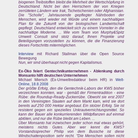
biogenen Treibstoffen bleibt die Mehrheit der Wertschöpfung in
Deutschland. Nicht bei den Herrschern der von Kriegen
zerrütteten Ländern wie Irak, Tschetschenien oder Afghanistan.
Die "Scholle", Jahrtausende gepflegter Nährboden der
Menschen, wird wieder mit Würde und einem nachhaltigen
Plan für die Zukunft von der biologischen Landwirtschaft
gepflegt. Deutschland entwickelt sich zu einem Vorreiter in die
nachhaltige Moderne. ... Wie vom Team von Murphy&Spitz
Umwelt Consult sind stolz darauf, Ihnen Projekte und
Beteiligungen vorzustellen zu können, die die Finanzierung
dieses Fortschritts mitermöglichen.
Interview
mit Richard Stallman über die Open Source
Bewegung
Nun, wir sind überhaupt nicht gegen Kapitalismus.
Ex-Öko feiert Gentechnikunternehmen
- Ablenkung durch
Monsanto hilft deutschen Unternehmen
Michael Miersch (Ex-Umweltredakteur beim HR) in
Welt-
Online, 18.8.2008
Der größte Erfolg, den die Gentechnik-Labors der KWS bisher
verzeichnen konnten, war - gemäß der Firmentradition - eine
Rübe: die Roundup-Ready-Zuckerrübe. Obwohl sie erst 2007
in den Vereinigten Staaten auf dem Markt kam, wird sie dort
bereits auf 250 000 Hektar angebaut. Ein stolzer Erfolg. Sie ist
resistent gegen ein spezielles Unkrautvernichtungsmittel. So
kann der Bauer alle konkurrierenden Wildpflanzen auf einmal
abtöten, und nur die Rübe bleibt am Leben. ...
Über Monsanto hat inzwischen jeder schon mal etwas gehört,
meistens nichts Gutes. Aber wer kennt die KWS?
Vorstandssprecher Philip von dem Bussche ist diese
Windschattenposition sehr recht. "Die Menschen sollen nicht