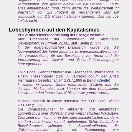
Angaben des Statistischen Bundesamts zufolge im
vergangenen Jahr gerade einmal um 0,6 Prozent. ... Laufe
alles einigermaßen rund, dann werde die Weltwirtschaft ihr
Wachstum von 2,3 Prozent im vergangenen Jahr auf
womöglich gut 2,5 Prozent steigern können. Das genüge
freilich nicht.
Lobeshymnen auf den Kapitalismus
Pro Vermarktwirtschaftlichung der Energie weltweit
Aus: Ergebnisse der Commission on Sustainable
Development, in Umwelt 6/2001, BMU Berlin (S. 373)
In der energiepolitischen Diskussion wurde u.a. die
Notwendigkeit des freien Zugangs zu Energiedienstleistungen
als Voraussetzung für die Beseitigung von Armut und die
Verbesserung der Umwelt- und Gesundheitsbedingungen
hervorgehoben ...
Thilo Bode, Geschäftsführer von Greenpeace International in
einem Thesenpapier zum 7. Jahreskolloqium der Alfred
Herrhausen Gesellschaft am 2./3.7.1999 in Berlin (
Quelle
)
In einem in obigem Sinne reformierten System, das die
richtigen Marktanreize setzt, könnten die dem Kapitalismus
innewohnenden innovativen Kräfte positiv genutzt werden.
Michael Miersch in einem Interview der "Ö-Punkte", Winter
2001/02 (S. 12)
Die Voraussetzungen für effizienten und langfristigen
Umweltschutz sind Wohlstand und wirtschaftliches Wachstum.
Dies zeigt sich nicht nur in den alten kapitalistischen Ländern,
sondern auch in den schnell aufholenden Schwellenländern.
Beispielsweise schreitet in Schwellenländern die
„Effizienzrevolution“ (d.h. die Entkopplung von