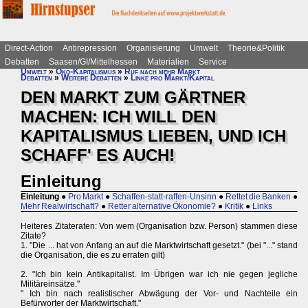
Direct-Action
Antirepression
Organisierung
Umwelt
Theorie&Politik
Debatten
Saasen/GI/Mittelhessen
Materialien
Service
Umwelt
»
Öko-Kapitalismus
»
Ruf nach mehr Markt
Debatten
»
Weitere Debatten
»
Linke pro Markt/Kapital
DEN MARKT ZUM GÄRTNER
MACHEN: ICH WILL DEN
KAPITALISMUS LIEBEN, UND ICH
SCHAFF' ES AUCH!
Einleitung
Einleitung
●
Pro Markt
●
Schaffen-statt-raffen-Unsinn
●
Rettet die Banken
●
Mehr Realwirtschaft?
●
Retter alternative Ökonomie?
●
Kritik
●
Links
Heiteres Zitateraten: Von wem (Organisation bzw. Person) stammen diese
Zitate?
1. "Die ... hat von Anfang an auf die Marktwirtschaft gesetzt." (bei "..." stand
die Organisation, die es zu erraten gilt)
2. "Ich bin kein Antikapitalist. Im Übrigen war ich nie gegen jegliche
Militäreinsätze."
" Ich bin nach realistischer Abwägung der Vor- und Nachteile ein
Befürworter der Marktwirtschaft."