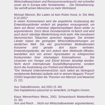
Wirtschaftswachstum und Ressourcenverbrauch) viel schneller
voran als in Europa oder Nordamerika. ... Die Globalisierung.
Sie verhilft armen Menschen zu mehr Wohlstand.
Michael Miersch, Bin Laden ist kein Robin Hood, in: Die Welt,
9.10.2001*
In vielen Kommentaren wird die angebliche Ausbeutung der
Entwicklungsländer einfach als gegeben vorausgesetzt, um
dann auf dieser scheinbar allgemeingültigen Basis weiter zu
argumentieren. Doch diese Grundannahme ist falsch und wird
auch durch ständige Wiederholung nicht wahr. Alle messbaren
ökonomischen Tatsachen sprechen dagegen. Die ärmsten
Länder haben die geringsten Wirtschaftsbeziehungen zur
westlichen Welt. Die viel geschmähten Multinationalen
Konzerne sind gerade dort kaum vertreten.
Entwicklungsländer, die sich jedoch dem Weltmarkt öffneten,
wandelten sich von armen Agrarstaaten zu erfolgreichen
Konkurrenten ihrer ehemaligen Kolonialherren. ... Die
Ursachen von Hunger und Elend können beseitigt werden.
Nicht durch internationale Sozialhilfeprogramme, sondern
durch die Ausbreitung von Freiheit und Marktwirtschaft.
*Der Verband UnternehmensGrün (sich selbst als ökologisch
verstehende Betriebe) äußerte sich in seinem Magazin "Forum"
2/2002 begeistert über die Theorien von Miersch und Maxeiner
(S. 22).
Aus: Natur&Kosmos, Juli 2001 (S. 46)
Den Kapitalismus pauschal zu verteufeln, ist fraglos Unsinn.
Klaus Werner/Hans Weiss, 2001: Schwarzbuch Markenfirmen
(S. 30)
Arm und Reich ... Nicht nur Wirtschaftsvertreter argumentieren,