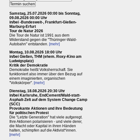
Samstag, 25.07.2026 00:00 bis Sonntag,
09.08.2026 00:00 Uhr
in/bei -Bundesweit-, Frankfurt-Gießen-
Marburg-Erfurt
Tour de Natur 2026
Die Tour de Natur ist 1991 aus dem
Widerstand gegen die "Thüringer-Wald-
Autobahn" entstanden.
[mehr]
Montag, 10.08.2026 18:00 Uhr
in/bei Gießen, THM (ehem. Roxy-Kino am
Ludwigsplatz)
Kritik der Demokratie
Demokratie heißt Volksherrschaft. Sie
funktioniert also immer über den Bezug auf
einem imaginierten, organischen
"Volkskörper".
[mehr]
Dienstag, 18.08.2026 20:30 Uhr
in/bei Karlsruhe, EndCement/Wald-statt-
Asphalt-Zelt auf dem System Change Camp
(SCC)
Provokante Aktionen und ihre Bedeutung
für politischen Protest
Die "Letzte Generation" hat viele aufgeregt.
Ihre Aktionen polarisieren - und viele derer,
die Macht oder Kapital in ihren Händen
halten, schimpfen auf die Aktivist*innen.
[mehr]