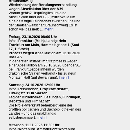
Braunschweig
Wiederholung der Berufungsverhandlung
wegen Abseilaktion über der A39
Worum gehts? Ursprünglich um eine
Abseilaktion über der B39, mittlerweile um
eine gefestigte Feindschaft zwischen uns und
der Staatsanwaltschaft Braunschweig Es ist
schon viel passiert: 1.
[mehr]
Freitag, 23.10.2026 08:00 Uhr
in/bei Frankfurt (Main), Landgericht
Frankfurt am Main, Hammelsgasse 1 (Saal
17, 1. Stock)
Prozess wegen Abseilaktion am 26.10.2020
über A5
In der ersten Instanz im Strafprozess wegen
einer Abseilaktion am 26.10.2020 über der A5
bei Frankfurt Zeppelinheim wurden
drakonische Strafen verhängt - bis zu neun
Monaten Haft (auf Bewährung).
[mehr]
Samstag, 24.10.2026 12:00 Uhr
in/bei Reiskirchen, Projektwerkstatt,
Ludwigstr. 11 in Saasen
Tag der Bibliotheken: Lesungen, Führungen,
Debatten und Filmnacht?
Die Projektwerkstatt beherbergt eine der
größten politischen und Sachbibliotheken des
Landes - und das unabhängig
selbstorganisiert.
[mehr]
Mittwoch, 11.11.2026 11:30 Uhr
in/bei Wolfsburg, Amtsgericht Wolfsburg