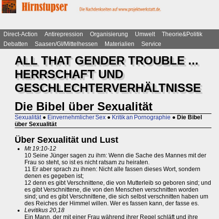
Direct-Action
Antirepression
Organisierung
Umwelt
Theorie&Politik
Debatten
Saasen/GI/Mittelhessen
Materialien
Service
ALL THAT GENDER TROUBLE ...
HERRSCHAFT UND
GESCHLECHTERVERHÄLTNISSE
Die Bibel über Sexualität
Sexualität
●
Einvernehmlicher Sex
●
Kritik an Pornographie
●
Die Bibel
über Sexualität
Über Sexualität und Lust
Mt 19:10-12
10 Seine Jünger sagen zu ihm: Wenn die Sache des Mannes mit der
Frau so steht, so ist es nicht ratsam zu heiraten.
11 Er aber sprach zu ihnen: Nicht alle fassen dieses Wort, sondern
denen es gegeben ist;
12 denn es gibt Verschnittene, die von Mutterleib so geboren sind; und
es gibt Verschnittene, die von den Menschen verschnitten worden
sind; und es gibt Verschnittene, die sich selbst verschnitten haben um
des Reiches der Himmel willen. Wer es fassen kann, der fasse es.
Levitikus 20,18
Ein Mann, der mit einer Frau während ihrer Regel schläft und ihre