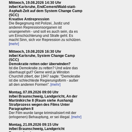
Mittwoch, 19.08.2026 14:30 Uhr
in/bei Karlsruhe, EndCement/Wald-statt-
Asphalt-Zelt auf dem System Change Camp
(SCC)
Kreative Antirepression
Die Begegnung mit Polizei, Justiz und
anderen Repressionsorganen ist
unangenehm - und soll es auch sein, da es
um Einschüchterung und Strafe geht. Es
macht Sinn, sich vor Repression zu schützen.
[mehr]
Mittwoch, 19.08.2026 16:30 Uhr
in/bei Karlsruhe, System Change Camp
(SCC)
Demokratie retten oder überwinden?
Ist die Demokratie zu retten? Und wäre das
überhaupt gut? Gerne wird ja Winston
Churchill zitiert, der 1947 sagte: "Demokratie
ist die schlechteste Regierungsform - außer
all den anderen Formen".
[mehr]
Montag, 07.09.2026 09:00 Uhr
in/bei Braunschweig, Landgericht, An der
Martinikirche 8 (Raum siehe Aushang)
Strafprozess wegen des Films Unter
Paragraphen II
Der Film wurde lange kriminalisiert mit der
(erlogenen) Behauptung, er sei illegal.
[mehr]
Montag, 21.09.2026 09:15 Uhr
in/bei Braunschweig, Landgericht