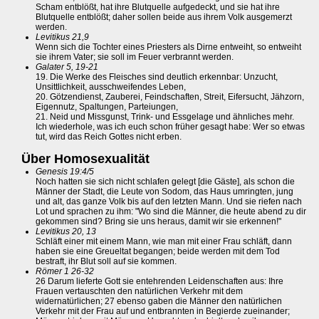
Scham entblößt, hat ihre Blutquelle aufgedeckt, und sie hat ihre
Blutquelle entblößt; daher sollen beide aus ihrem Volk ausgemerzt
werden.
Levitikus 21,9
Wenn sich die Tochter eines Priesters als Dirne entweiht, so entweiht
sie ihrem Vater; sie soll im Feuer verbrannt werden.
Galater 5, 19-21
19. Die Werke des Fleisches sind deutlich erkennbar: Unzucht,
Unsittlichkeit, ausschweifendes Leben,
20. Götzendienst, Zauberei, Feindschaften, Streit, Eifersucht, Jähzorn,
Eigennutz, Spaltungen, Parteiungen,
21. Neid und Missgunst, Trink- und Essgelage und ähnliches mehr.
Ich wiederhole, was ich euch schon früher gesagt habe: Wer so etwas
tut, wird das Reich Gottes nicht erben.
Über Homosexualität
Genesis 19:4/5
Noch hatten sie sich nicht schlafen gelegt [die Gäste], als schon die
Männer der Stadt, die Leute von Sodom, das Haus umringten, jung
und alt, das ganze Volk bis auf den letzten Mann. Und sie riefen nach
Lot und sprachen zu ihm: "Wo sind die Männer, die heute abend zu dir
gekommen sind? Bring sie uns heraus, damit wir sie erkennen!"
Levitikus 20, 13
Schläft einer mit einem Mann, wie man mit einer Frau schläft, dann
haben sie eine Greueltat begangen; beide werden mit dem Tod
bestraft, ihr Blut soll auf sie kommen.
Römer 1 26-32
26 Darum lieferte Gott sie entehrenden Leidenschaften aus: Ihre
Frauen vertauschten den natürlichen Verkehr mit dem
widernatürlichen; 27 ebenso gaben die Männer den natürlichen
Verkehr mit der Frau auf und entbrannten in Begierde zueinander;