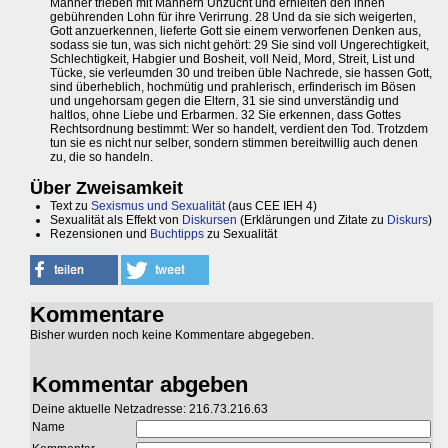
Männer trieben mit Männern Unzucht und erhielten den ihnen
gebührenden Lohn für ihre Verirrung. 28 Und da sie sich weigerten,
Gott anzuerkennen, lieferte Gott sie einem verworfenen Denken aus,
sodass sie tun, was sich nicht gehört: 29 Sie sind voll Ungerechtigkeit,
Schlechtigkeit, Habgier und Bosheit, voll Neid, Mord, Streit, List und
Tücke, sie verleumden 30 und treiben üble Nachrede, sie hassen Gott,
sind überheblich, hochmütig und prahlerisch, erfinderisch im Bösen
und ungehorsam gegen die Eltern, 31 sie sind unverständig und
haltlos, ohne Liebe und Erbarmen. 32 Sie erkennen, dass Gottes
Rechtsordnung bestimmt: Wer so handelt, verdient den Tod. Trotzdem
tun sie es nicht nur selber, sondern stimmen bereitwillig auch denen
zu, die so handeln.
Über Zweisamkeit
Text zu
Sexismus und Sexualität
(aus CEE IEH 4)
Sexualität als Effekt von
Diskursen
(Erklärungen und Zitate zu
Diskurs
)
Rezensionen und
Buchtipps
zu Sexualität
Kommentare
Bisher wurden noch keine Kommentare abgegeben.
Kommentar abgeben
Deine aktuelle Netzadresse: 216.73.216.63
Name