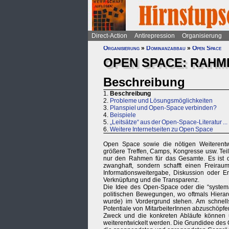
Direct-Action
Antirepression
Organisierung
Organisierung
»
Dominanzabbau
»
Open Space
OPEN SPACE: RAHM
Beschreibung
1.
Beschreibung
2.
Probleme und Lösungsmöglichkeiten
3.
Planspiel und Open-Space verbinden?
4.
Beispiele
5.
„Leitsätze“ aus der Open-Space-Literatur ...
6.
Weitere Internetseiten zu Open Space
Open Space sowie die nötigen Weiterentwi
größere Treffen, Camps, Kongresse usw. Teil
nur den Rahmen für das Gesamte. Es ist da
zwanghaft, sondern schafft einen Freirau
Informationsweitergabe, Diskussion oder E
Verknüpfung und die Transparenz.
Die Idee des Open-Space oder die “systema
politischen Bewegungen, wo oftmals Hierarc
wurde) im Vordergrund stehen. Am schnells
Potentiale von MitarbeiterInnen abzuschöpfen.
Zweck und die konkreten Abläufe können un
weiterentwickelt werden. Die Grundidee des