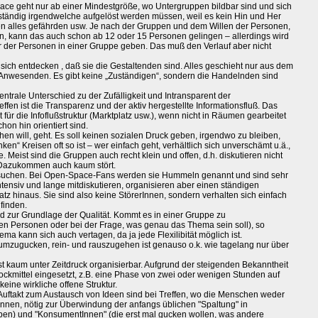
e geht nur ab einer Mindestgröße, wo Untergruppen bildbar sind und sich
tändig irgendwelche aufgelöst werden müssen, weil es kein Hin und Her
gen alles gefährden usw. Je nach der Gruppen und dem Willen der Personen,
en, kann das auch schon ab 12 oder 15 Personen gelingen – allerdings wird
 der Personen in einer Gruppe geben. Das muß den Verlauf aber nicht
sich entdecken , daß sie die Gestaltenden sind. Alles geschieht nur aus dem
r Anwesenden. Es gibt keine „Zuständigen“, sondern die Handelnden sind
ntrale Unterschied zu der Zufälligkeit und Intransparent der
en ist die Transparenz und der aktiv hergestellte Informationsfluß. Das
 für die Infoflußstruktur (Marktplatz usw.), wenn nicht in Räumen gearbeitet
hon hin orientiert sind.
ehen will, geht. Es soll keinen sozialen Druck geben, irgendwo zu bleiben,
ken“ Kreisen oft so ist – wer einfach geht, verhältlich sich unverschämt u.ä.,
ge. Meist sind die Gruppen auch recht klein und offen, d.h. diskutieren nicht
n Dazukommen auch kaum stört.
msuchen. Bei Open-Space-Fans werden sie Hummeln genannt und sind sehr
ntensiv und lange mitdiskutieren, organisieren aber einen ständigen
tz hinaus. Sie sind also keine StörerInnen, sondern verhalten sich einfach
 finden.
d zur Grundlage der Qualität. Kommt es in einer Gruppe zu
n Personen oder bei der Frage, was genau das Thema sein soll), so
a kann sich auch vertagen, da ja jede Flexilibität möglich ist.
rumzugucken, rein- und rauszugehen ist genauso o.k. wie tagelang nur über
st kaum unter Zeitdruck organisierbar. Aufgrund der steigenden Bekanntheit
ockmittel eingesetzt, z.B. eine Phase von zwei oder wenigen Stunden auf
ine wirkliche offene Struktur.
 Auftakt zum Austausch von Ideen sind bei Treffen, wo die Menschen weder
nnen, nötig zur Überwindung der anfangs üblichen "Spaltung" in
ben) und "KonsumentInnen" (die erst mal gucken wollen, was andere