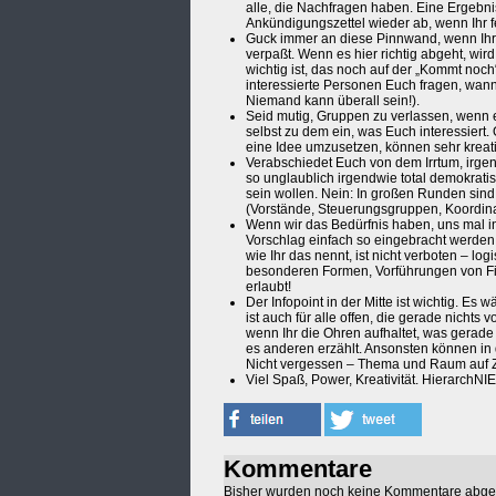
alle, die Nachfragen haben. Eine Ergeb
Ankündigungszettel wieder ab, wenn Ihr fe
Guck immer an diese Pinnwand, wenn Ihr 
verpaßt. Wenn es hier richtig abgeht, wi
wichtig ist, das noch auf der „Kommt no
interessierte Personen Euch fragen, wann e
Niemand kann überall sein!).
Seid mutig, Gruppen zu verlassen, wenn es
selbst zu dem ein, was Euch interessiert
eine Idee umzusetzen, können sehr kreati
Verabschiedet Euch von dem Irrtum, irge
so unglaublich irgendwie total demokratisc
sein wollen. Nein: In großen Runden sin
(Vorstände, Steuerungsgruppen, Koordina
Wenn wir das Bedürfnis haben, uns mal in
Vorschlag einfach so eingebracht werden
wie Ihr das nennt, ist nicht verboten – lo
besonderen Formen, Vorführungen von Film
erlaubt!
Der Infopoint in der Mitte ist wichtig. Es
ist auch für alle offen, die gerade nichts
wenn Ihr die Ohren aufhaltet, was gerade 
es anderen erzählt. Ansonsten können in 
Nicht vergessen – Thema und Raum auf Z
Viel Spaß, Power, Kreativität. HierarchNIE
Kommentare
Bisher wurden noch keine Kommentare abg