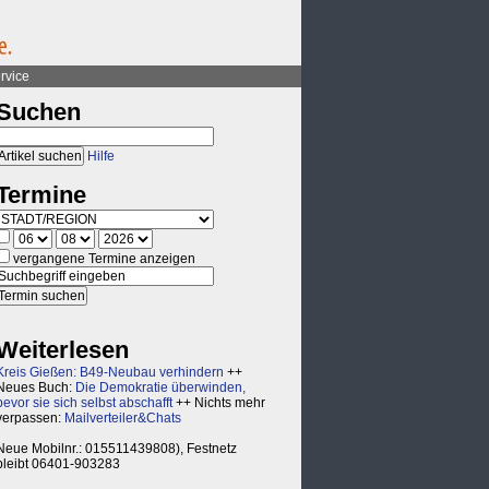
rvice
Suchen
Hilfe
Termine
vergangene Termine anzeigen
Weiterlesen
Kreis Gießen: B49-Neubau verhindern
++
Neues Buch:
Die Demokratie überwinden,
bevor sie sich selbst abschafft
++ Nichts mehr
verpassen:
Mailverteiler&Chats
Neue Mobilnr.: 015511439808), Festnetz
bleibt 06401-903283