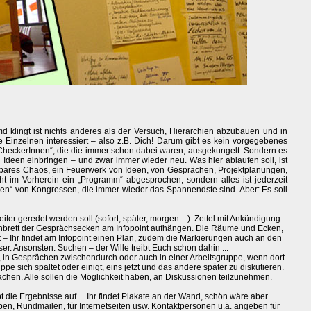
emd klingt ist nichts anderes als der Versuch, Hierarchien abzubauen und in
e Einzelnen interessiert – also z.B. Dich! Darum gibt es kein vorgegebenes
CheckerInnen“, die die immer schon dabei waren, ausgekungelt. Sondern es
Ideen einbringen – und zwar immer wieder neu. Was hier ablaufen soll, ist
ubares Chaos, ein Feuerwerk von Ideen, von Gesprächen, Projektplanungen,
ht im Vorherein ein „Programm“ abgesprochen, sondern alles ist jederzeit
en“ von Kongressen, die immer wieder das Spannendste sind. Aber: Es soll
ter geredet werden soll (sofort, später, morgen ...): Zettel mit Ankündigung
nnbrett der Gesprächsecken am Infopoint aufhängen. Die Räume und Ecken,
– Ihr findet am Infopoint einen Plan, zudem die Markierungen auch an den
 Ansonsten: Suchen – der Wille treibt Euch schon dahin ...
in Gesprächen zwischendurch oder auch in einer Arbeitsgruppe, wenn dort
pe sich spaltet oder einigt, eins jetzt und das andere später zu diskutieren.
achen. Alle sollen die Möglichkeit haben, an Diskussionen teilzunehmen.
t die Ergebnisse auf ... Ihr findet Plakate an der Wand, schön wäre aber
en, Rundmailen, für Internetseiten usw. Kontaktpersonen u.ä. angeben für