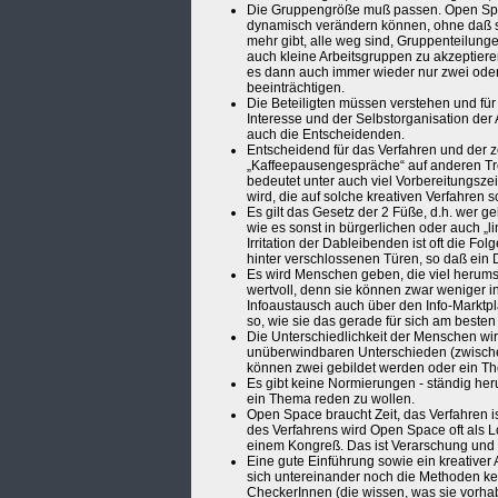
Die Gruppengröße muß passen. Open Spac
dynamisch verändern können, ohne daß s
mehr gibt, alle weg sind, Gruppenteilun
auch kleine Arbeitsgruppen zu akzeptier
es dann auch immer wieder nur zwei oder
beeinträchtigen.
Die Beteiligten müssen verstehen und für 
Interesse und der Selbstorganisation de
auch die Entscheidenden.
Entscheidend für das Verfahren und der ze
„Kaffeepausengespräche“ auf anderen Treff
bedeutet unter auch viel Vorbereitungszeit
wird, die auf solche kreativen Verfahren sc
Es gilt das Gesetz der 2 Füße, d.h. wer g
wie es sonst in bürgerlichen oder auch „lin
Irritation der Dableibenden ist oft die Fol
hinter verschlossenen Türen, so daß ei
Es wird Menschen geben, die viel heru
wertvoll, denn sie können zwar weniger i
Infoaustausch auch über den Info-Marktpla
so, wie sie das gerade für sich am besten
Die Unterschiedlichkeit der Menschen wir
unüberwindbaren Unterschieden (zwische
können zwei gebildet werden oder ein Them
Es gibt keine Normierungen - ständig he
ein Thema reden zu wollen.
Open Space braucht Zeit, das Verfahren i
des Verfahrens wird Open Space oft als L
einem Kongreß. Das ist Verarschung und ke
Eine gute Einführung sowie ein kreativer
sich untereinander noch die Methoden ke
CheckerInnen (die wissen, was sie vorha