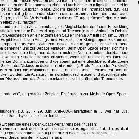
e in den Pausen zwischen den Vorträgen stattfinden. In diesen informellen
d Ideen der Teilnehmenden eher und auch ehrlicher mitgeteilt – nur leider
 beiläufigen Gespräch bleibt. Zudem bleiben sie intransparent, d.h. das
 oft sehr zufällig beieinander standen und erreichen andere, die daran auch
rfolgen, nicht. Die Wirtschaft hat aus diesen “Flurgesprächen” eine Methode
 effektiv - zu “nutzen”.
en und zeitlichen Zusammenhang die Möglichkeiten der freien Entwicklung
dig können neue Fragestellungen und Themen je nach Verlauf der Debatte
ch Anschreiben an einer zentralen Säule "Thema XY trifft sich um ... Uhr in
Es gibt keine festen Anfangs- und Endzeiten der Kleingruppen. Es kann ein
ruppen entstehen. Während einige zuende gehen, entstehen neue
en benennen und zur Debatte einladen. Beim Open Space setzen sich meist
, d.h. wo Leute hingehen, da kann auch die Debatte laufen - denkbar aber
r jeweiligen Situation heraus entstehen, wenn ein unmittelbares Interesse
bisherige Dominanzgruppen und -personen auf eine gleichberechtigte Ebene
n Stellen der Diskussion dokumentiert werden (z.B. als Plakat oder Protokoll),
ellen über die diskutierten Inhalte, ob eine Debatte weitergeht oder ob
ickelt wurden. Ein Austausch in zwischengeschalteten und abschließenden
 neuer Diskussionen, das Zusammenkommen sich berührender Themen usw.
gerade wo?, angedachter Zeitplan, Erklärungen zur Methode Open-Space,
ungen (z.B. 23. - 29. Juni Anti-AKW-Fahrradtour in ... Wer hat Lust
 ein Soundsystem, bitte melden bei ...)
die Ergebnisse eines Open-Space-Verfahrens beeinflussen:
erden – auch deshalb, weil sie später selbstorganisiert läuft, d.h. es nicht
OrganisatorInnen“ ständig Eingriffe erfolgen. Gleichzeitig sind alle
, veränderbar aus dem Prozeß heraus.