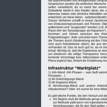
die spannendsten und anregendsten Gespräch
Gesprächen werden die wirklichen Wünsche un
selten verwirklicht, da es meist bei einem
Diskutierte bleibt in den Köpfen derer, die
Interesse haben oder ähnliche Aktivitäten ve
entwickelt, um diese Ideen - selbstverständlich
Dieses Verfahren schafft in einem räumlich
von Diskussionsprozessen und Themen. Stän
aufkommen und "ausgerufen" werden (z.B. dur
Raum A/in der Sesselgruppe am Aquarium"). 
Kommen und Gehen zwischen den Kleing
Fragestellungen. Jede und jeder kann Them
die Themen durch (Abstimmung mit den Füßen
sind auch Arbeitskreise allein), die aus de
vorhanden ist. Das ist auch gut so, da es 
bringt. Wichtig ist, daß die Ergebnisse an de
um wiederum die nötige Transparenz herzust
konkrete Vorschläge bzw. Aktionsideen entw
Plena ergänzt das, fördert die Entstehung
Infrastruktur “Marktplatz”
1) Info-Wand (AK-Phasen – was läuft wann/
Prinzipien ...)
2) AK-Ankündigungs-Wand
3) AK-Ergebnis-Wand
4) Vernetzungs-Wand und andere Ankündig
mitzukommen? Oder: Ich suche für eine Aktion
Es gibt etliche Punkte, die den Verlauf und 
Am Beginn muß die Methode genau erklärt w
zur Methode paßt wenn von irgendwelchen „
Vereinbarungen, die für den Start gelten