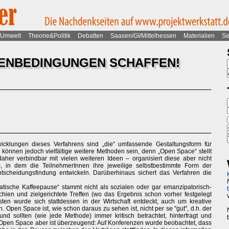
Umwelt
Theorie&Politik
Debatten
Saasen/GI/Mittelhessen
Materialien
Se
ENBEDINGUNGEN SCHAFFEN!
cklungen dieses Verfahrens sind „die“ umfassende Gestaltungsform für
 können jedoch vielfältige weitere Methoden sein, denn „Open Space“ stellt
her verbindbar mit vielen weiteren Ideen – organisiert diese aber nicht
m, in dem die TeilnehmerInnen ihre jeweilige selbstbestimmte Form der
ntscheidungsfindung entwickeln. Darüberhinaus sichert das Verfahren die
tische Kaffeepause“ stammt nicht als sozialen oder gar emanzipatorisch-
hien und zielgerichtete Treffen (wo das Ergebnis schon vorher festgelegt
ten wurde sich stattdessen in der Wirtschaft entdeckt, auch um kreative
 Open Space ist, wie schon daraus zu sehen ist, nicht per se "gut", d.h. der
d sollten (wie jede Methode) immer kritisch betrachtet, hinterfragt und
 Open Space aber ist überzeugend: Auf Konferenzen wurde beobachtet, dass