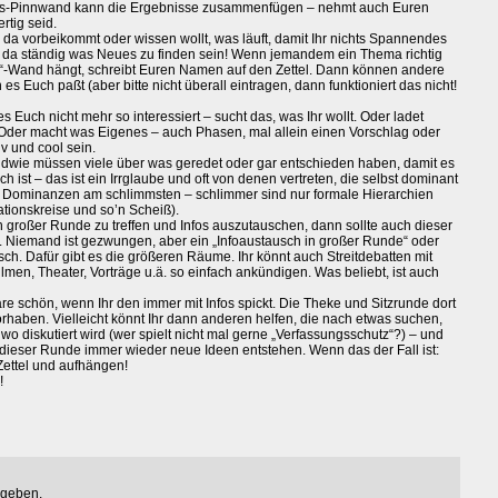
nis-Pinnwand kann die Ergebnisse zusammenfügen – nehmt auch Euren
rtig seid.
da vorbeikommt oder wissen wollt, was läuft, damit Ihr nichts Spannendes
rd da ständig was Neues zu finden sein! Wenn jemandem ein Thema richtig
ch“-Wand hängt, schreibt Euren Namen auf den Zettel. Dann können andere
s Euch paßt (aber bitte nicht überall eintragen, dann funktioniert das nicht!
 Euch nicht mehr so interessiert – sucht das, was Ihr wollt. Oder ladet
. Oder macht was Eigenes – auch Phasen, mal allein einen Vorschlag oder
v und cool sein.
ndwie müssen viele über was geredet oder gar entschieden haben, damit es
h ist – das ist ein Irrglaube und oft von denen vertreten, die selbst dominant
d Dominanzen am schlimmsten – schlimmer sind nur formale Hierarchien
tionskreise und so’n Scheiß).
 großer Runde zu treffen und Infos auszutauschen, dann sollte auch dieser
. Niemand ist gezwungen, aber ein „Infoaustausch in großer Runde“ oder
gisch. Dafür gibt es die größeren Räume. Ihr könnt auch Streitdebatten mit
en, Theater, Vorträge u.ä. so einfach ankündigen. Was beliebt, ist auch
 wäre schön, wenn Ihr den immer mit Infos spickt. Die Theke und Sitzrunde dort
 vorhaben. Vielleicht könnt Ihr dann anderen helfen, die nach etwas suchen,
wo diskutiert wird (wer spielt nicht mal gerne „Verfassungsschutz“?) – und
dieser Runde immer wieder neue Ideen entstehen. Wenn das der Fall ist:
ettel und aufhängen!
!
egeben.