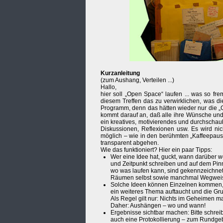
Kurzanleitung
(zum Aushang, Verteilen ...)
Hallo,
hier soll „Open Space“ laufen ... was so fr
diesem Treffen das zu verwirklichen, was di
Programm, denn das hätten wieder nur die „
kommt darauf an, daß alle ihre Wünsche und 
ein kreatives, motivierendes und durchscha
Diskussionen, Reflexionen usw. Es wird nic
möglich – wie in den berühmten „Kaffeepaus
transparent abgehen.
Wie das funktioniert? Hier ein paar Tipps:
Wer eine Idee hat, guckt, wann darüber wei
und Zeitpunkt schreiben und auf dem Pi
wo was laufen kann, sind gekennzeichnet 
Räumen selbst sowie manchmal Wegweiser.
Solche Ideen können Einzelnen kommen, 
ein weiteres Thema auftaucht und die Grup
Als Regel gilt nur: Nichts im Geheimen m
Daher: Aushängen – wo und wann!
Ergebnisse sichtbar machen: Bitte schreib
auch eine Protokollierung – zum Rundgeb