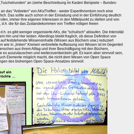
ie „Tuschelrunden“ an (siehe Beschreibung im Kasten Beispiele – Bundes-
n an das "Anbieten" von AKs/Treffen - weder ExpertInnentum noch eine
ich. Das sollte auch schon in der Einladung und in der Einführung deutlich
ufen, immer ihre eigenen Interessen in den Mittelpunkt zu stellen und von
 d.h. die für das Zustandekommen von Treffen nötigen freien
d.h. es gibt weniger organisierte AKs, die "schulisch" ablaufen. Die Intensität
 Hin und Her leiden. Allerdings bleibt fraglich, ob diese Definition von
t auf feststehende Wissensinhalte (Wissen aus Büchern usw.) reduziert
 wie in „linken“ Kreisen verbreitete Auffassung von Wissen ist im Gegenteil
nschen aus ihrem Alltag und ihrer Beschäftigung mit den Büchern,
 es auszutauschen und weiterzuentwickeln gilt. Es kann aber sinnvoll sein,
auch Elemente möglich macht, die nicht dem Wesen von Open Space
ngen des bisherigen Open Space-Ansatzes sinnvoll.