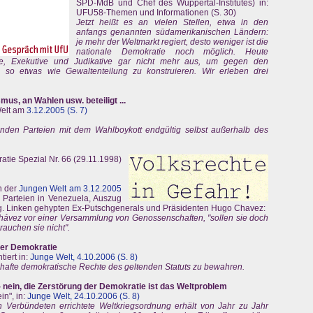
SPD-MdB und Chef des Wuppertal-Institutes) in:
UFU58-Themen und Informationen (S. 30)
Jetzt heißt es an vielen Stellen, etwa in den
anfangs genannten südamerikanischen Ländern:
je mehr der Weltmarkt regiert, desto weniger ist die
nationale Demokratie noch möglich. Heute
ive, Exekutive und Judikative gar nicht mehr aus, um gegen den
, so etwas wie Gewaltenteilung zu konstruieren. Wir erleben drei
mus, an Wahlen usw. beteiligt ...
Welt am
3.12.2005 (S. 7)
nden Parteien mit dem Wahlboykott endgültig selbst außerhalb des
atie Spezial Nr. 66 (29.11.1998)
in der
Jungen Welt am 3.12.2005
 Parteien in Venezuela, Auszug
sog. Linken gehypten Ex-Putschgenerals und Präsidenten Hugo Chavez:
hávez vor einer Versammlung von Genossenschaften, "sollen sie doch
rauchen sie nicht".
der Demokratie
iert in:
Junge Welt, 4.10.2006 (S. 8)
lhafte demokratische Rechte des geltenden Statuts zu bewahren.
 nein, die Zerstörung der Demokratie ist das Weltproblem
in", in:
Junge Welt, 24.10.2006 (S. 8)
Verbündeten errichtete Weltkriegsordnung erhält von Jahr zu Jahr