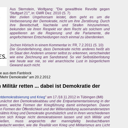
Aus Sternstein, Wolfgang: "Die gewaltfreie Revolte gegen
'Stuttgart 21'", in: GWR Dez. 2010 (S. 7)
Wer zivilen Ungehorsam leistet, dem geht es um die
Verbesserung der Demokratie, nicht um ihre Zerstörung. Durch
ihre Bereitschaft, Nachteile und Strafen hinzunehmen,
bekunden sie ihren Respekt vor dem Recht als solchem und
appellieren an die Regierung und die Parlamente, die
angefochtenen Entscheidungen noch einmal zu überdenken.
Jochen Hörisch in einem Kommentar in: FR, 7.2.2011 (S. 10)
Die Grunderfahrung, dass Demokratie nichts anderes heißt als
im Staat den Anderen unserer selbst zu erkennen, verschwindet
wie eine Zeichnung am Sandstrand. So viel Selbstüberlistung
wie heute war nie, so viel anarchische Lust in bürgerlichem
Gewand auch nicht.
le aus dem Fanblock
"Mehr Demokratie" am 20.2.2012
ilitär retten ... dabei ist Demokratie der
ntdemokratisierung und Krieg
" am 17./18.11.2012 in Tübingen (IMI)
unächst den Demokratieabbau und die Entparlamentarisierung in der
sieren, welche Formen der Kriegführung damit einhergehen. Davon
n Formen der Öffentlichkeit und der Willensbildung auseinandersetzen
hältnis Krieg und Demokratie grundsätzlich und in ihren verschiedenen
n sich Kriege nicht demokratisieren lassen und sich Militär und
hließen, muss angesichts der mannigfaltig beobachtbaren
acht werden, wie die Realität von Krieg und Militarismus ans Licht