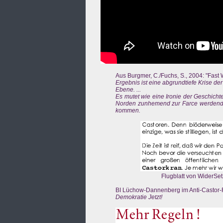
Aus Burgmer, C./Fuchs, S., 2004: "Fast 
Ergebnis ist eine abgrundtiefe Krise de
Ebene. ...
Es mutet wie eine Ironie der Geschicht
Norden zunhemend zur Farce werdende 
kommen.
Flugblatt von WiderSe
BI Lüchow-Dannenberg im Anti-Castor-R
Demokratie Jetzt!