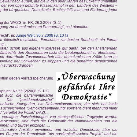
ewalt nach außen, auf die in den 90er Jahren das Etikett "humanitäre
ht der von oben geführte Klassenkampf in den Ländern des Westens –
 der bürgerlichen Demokratie, Rechtsnihilismus und Förderung jeder
ag der WASG, in: FR, 26.3.2007 (S. 1)
egung zur demokratischen Erneuerung", so Lafontaine.
echt", in:
Junge Welt, 30.7.2008 (S. 10 f.)
 öffentlich-rechtlichen Fernsehen zur besten Sendezeit ein Forum
. ...
 täten schon aus eigenem Interesse gut daran, bei den anstehenden
Wahlrechts den Reaktionären nicht die Deutungshoheit zu überlassen.
und dauerhafte Zusammenarbeit aller demokratischen Kräfte kann es
bootung der Schwachen zu stoppen und die beharrlich schleichende
n zurückzudrängen.
Aktion gegen Vorratsspeicherung
ruch" Nr. 55 (2/2008, S. 1 f.)
hat auch die parlamentarische
n. Die "postdemokratische"
haftliche Kategorien, ein Deformationsprozess, der sich bei intakt
als schleichende "Demokratieentleerung" vollzieht, dient mehr und mehr
ergiftet die Politik" (FAZ). ...
 versagen, Entscheidungen von staatspolitischer Tragweite werden
t verwundert, sind doch die Geldpolitik der Nationalbanken und die
rinnen und Bürger entzogen. ...
ternative Ansätze erweiterter und vertiefter Demokratie, über die
er Fragen der Demokratie "als postkapitalistisches Projekt" und die