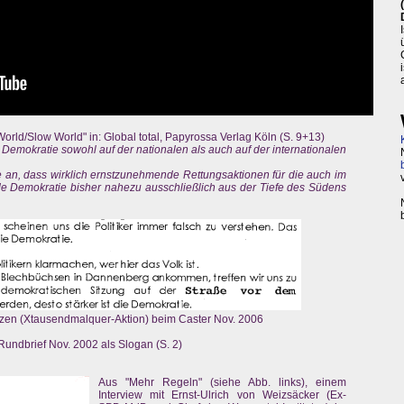
World/Slow World" in: Global total, Papyrossa Verlag Köln (S. 9+13)
r Demokratie sowohl auf der nationalen als auch auf der internationalen
e an, dass wirklich ernstzunehmende Rettungsaktionen für die auch im
Demokratie bisher nahezu ausschließlich aus der Tiefe des Südens
tzen (Xtausendmalquer-Aktion) beim Caster Nov. 2006
undbrief Nov. 2002 als Slogan (S. 2)
Aus "Mehr Regeln" (siehe Abb. links), einem
Interview mit Ernst-Ulrich von Weizsäcker (Ex-