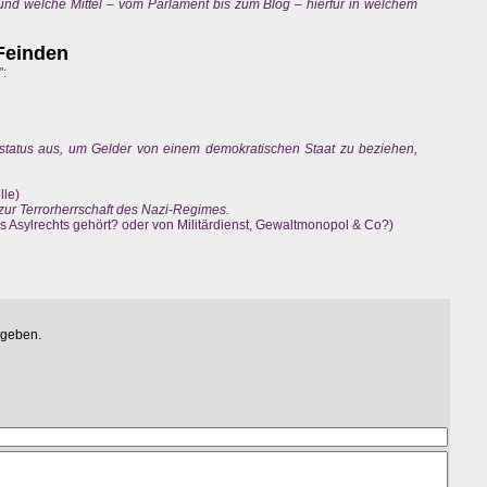
 und welche Mittel – vom Parlament bis zum Blog – hierfür in welchem
 Feinden
":
nstatus aus, um Gelder von einem demokratischen Staat zu beziehen,
lle)
zur Terrorherrschaft des Nazi-Regimes.
 Asylrechts gehört? oder von Militärdienst, Gewaltmonopol & Co?)
egeben.