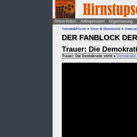
Direct-Action
Antirepression
Organisierung
Theorie&Politik
»
Staat & Demokratie
»
Jubelde
DER FANBLOCK DER
Trauer: Die Demokrati
Trauer: Die Demokratie stirbt
●
Demokratie-