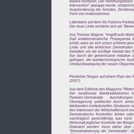
klarere Konturen. Der hemmungslosen G
Intervention" gepappt wurde, entspric
Ausplünderung der Ärmsten, Zerstörung
Form von Irrationalismus.
Lafontaine auf dem Vor-Fusions-Parteit
Die neue Linke verstehe sich als "Bew
Aus Thomas Wagner, "Angriff aufs Wahlr
Daß antidemokratische Propaganda im
erhält, wäre an sich schon schlimm genug
Linke und alle wirklichen Demokraten
Debatten um die künftige Gestalt des 
Nur durch die gemeinsame Initiative 
gelingen, die wahltechnologische Aus
Umsturzbewegung der neuen Oligarche
Peinlicher Slogan auf einem Flyer der 
(2007)
Aus dem Editorial des Magazins "Widersp
Der neoliberale Marktradikalismus 
Parteien-Demokratie durchdrunge
Überlagerung politischer durch wirtsc
bleibenden institutionellen Strukturen 
den Interessen der Wirtschaftsmacht und "v
Demokratische Kontrollen fehlen oder
nachträglich gerechtfertigt, was nich
Wirtschaft jeglicher Kontrolle der Bürge
Diskutiert werden muss daher über al
"Demokratisierung der Demokratie", üb