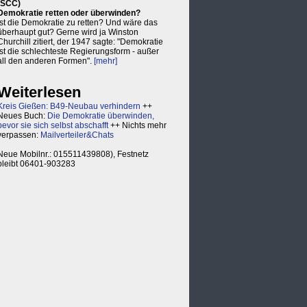
(SCC)
Demokratie retten oder überwinden?
Ist die Demokratie zu retten? Und wäre das
überhaupt gut? Gerne wird ja Winston
Churchill zitiert, der 1947 sagte: "Demokratie
ist die schlechteste Regierungsform - außer
all den anderen Formen".
[mehr]
Weiterlesen
Kreis Gießen: B49-Neubau verhindern
++
Neues Buch:
Die Demokratie überwinden,
bevor sie sich selbst abschafft
++ Nichts mehr
verpassen:
Mailverteiler&Chats
Neue Mobilnr.: 015511439808), Festnetz
bleibt 06401-903283