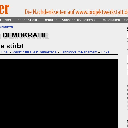
Umwelt
Theorie&Politik
Debatten
Saasen/GI/Mittelhessen
Materialien
Se
mokraten
 DEMOKRATIE
e stirbt
Jubel
●
Medizin für alles: Demokratie
●
Fanblocks im Parlament
●
Links