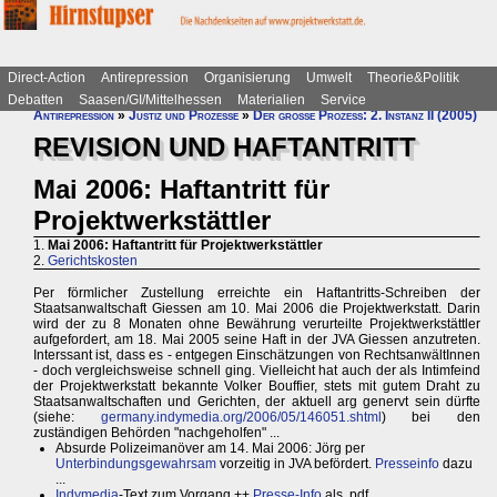
Direct-Action
Antirepression
Organisierung
Umwelt
Theorie&Politik
Debatten
Saasen/GI/Mittelhessen
Materialien
Service
Antirepression
»
Justiz und Prozesse
»
Der große Prozess: 2. Instanz II (2005)
REVISION UND HAFTANTRITT
Mai 2006: Haftantritt für
Projektwerkstättler
1.
Mai 2006: Haftantritt für Projektwerkstättler
2.
Gerichtskosten
Per förmlicher Zustellung erreichte ein Haftantritts-Schreiben der
Staatsanwaltschaft Giessen am 10. Mai 2006 die Projektwerkstatt. Darin
wird der zu 8 Monaten ohne Bewährung verurteilte Projektwerkstättler
aufgefordert, am 18. Mai 2005 seine Haft in der JVA Giessen anzutreten.
Interssant ist, dass es - entgegen Einschätzungen von RechtsanwältInnen
- doch vergleichsweise schnell ging. Vielleicht hat auch der als Intimfeind
der Projektwerkstatt bekannte Volker Bouffier, stets mit gutem Draht zu
Staatsanwaltschaften und Gerichten, der aktuell arg genervt sein dürfte
(siehe:
germany.indymedia.org/2006/05/146051.shtml
) bei den
zuständigen Behörden "nachgeholfen" ...
Absurde Polizeimanöver am 14. Mai 2006: Jörg per
Unterbindungsgewahrsam
vorzeitig in JVA befördert.
Presseinfo
dazu
...
Indymedia
-Text zum Vorgang ++
Presse-Info
als .pdf