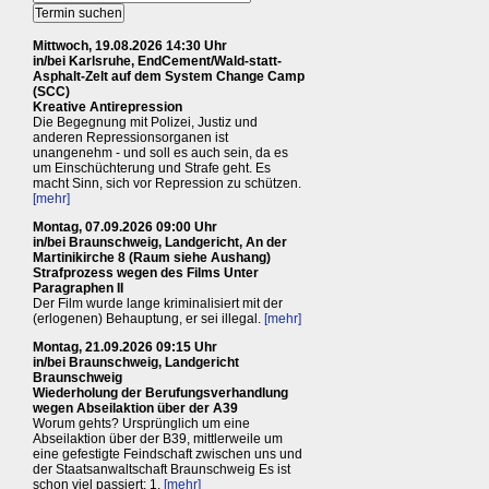
Mittwoch, 19.08.2026 14:30 Uhr
in/bei Karlsruhe, EndCement/Wald-statt-
Asphalt-Zelt auf dem System Change Camp
(SCC)
Kreative Antirepression
Die Begegnung mit Polizei, Justiz und
anderen Repressionsorganen ist
unangenehm - und soll es auch sein, da es
um Einschüchterung und Strafe geht. Es
macht Sinn, sich vor Repression zu schützen.
[mehr]
Montag, 07.09.2026 09:00 Uhr
in/bei Braunschweig, Landgericht, An der
Martinikirche 8 (Raum siehe Aushang)
Strafprozess wegen des Films Unter
Paragraphen II
Der Film wurde lange kriminalisiert mit der
(erlogenen) Behauptung, er sei illegal.
[mehr]
Montag, 21.09.2026 09:15 Uhr
in/bei Braunschweig, Landgericht
Braunschweig
Wiederholung der Berufungsverhandlung
wegen Abseilaktion über der A39
Worum gehts? Ursprünglich um eine
Abseilaktion über der B39, mittlerweile um
eine gefestigte Feindschaft zwischen uns und
der Staatsanwaltschaft Braunschweig Es ist
schon viel passiert: 1.
[mehr]