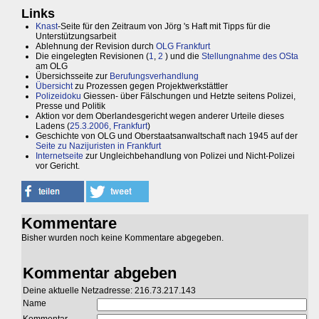
Links
Knast
-Seite für den Zeitraum von Jörg 's Haft mit Tipps für die
Unterstützungsarbeit
Ablehnung der Revision durch
OLG Frankfurt
Die eingelegten Revisionen (
1
,
2
) und die
Stellungnahme des OSta
am OLG
Übersichsseite zur
Berufungsverhandlung
Übersicht
zu Prozessen gegen Projektwerkstättler
Polizeidoku
Giessen- über Fälschungen und Hetzte seitens Polizei,
Presse und Politik
Aktion vor dem Oberlandesgericht wegen anderer Urteile dieses
Ladens (
25.3.2006, Frankfurt
)
Geschichte von OLG und Oberstaatsanwaltschaft nach 1945 auf der
Seite zu Nazijuristen in Frankfurt
Internetseite
zur Ungleichbehandlung von Polizei und Nicht-Polizei
vor Gericht.
Kommentare
Bisher wurden noch keine Kommentare abgegeben.
Kommentar abgeben
Deine aktuelle Netzadresse: 216.73.217.143
Name
Kommentar