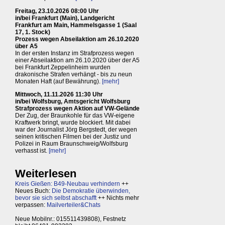
Freitag, 23.10.2026 08:00 Uhr
in/bei Frankfurt (Main), Landgericht
Frankfurt am Main, Hammelsgasse 1 (Saal
17, 1. Stock)
Prozess wegen Abseilaktion am 26.10.2020
über A5
In der ersten Instanz im Strafprozess wegen
einer Abseilaktion am 26.10.2020 über der A5
bei Frankfurt Zeppelinheim wurden
drakonische Strafen verhängt - bis zu neun
Monaten Haft (auf Bewährung).
[mehr]
Mittwoch, 11.11.2026 11:30 Uhr
in/bei Wolfsburg, Amtsgericht Wolfsburg
Strafprozess wegen Aktion auf VW-Gelände
Der Zug, der Braunkohle für das VW-eigene
Kraftwerk bringt, wurde blockiert. Mit dabei
war der Journalist Jörg Bergstedt, der wegen
seinen kritischen Filmen bei der Justiz und
Polizei in Raum Braunschweig/Wolfsburg
verhasst ist.
[mehr]
Weiterlesen
Kreis Gießen: B49-Neubau verhindern
++
Neues Buch:
Die Demokratie überwinden,
bevor sie sich selbst abschafft
++ Nichts mehr
verpassen:
Mailverteiler&Chats
Neue Mobilnr.: 015511439808), Festnetz