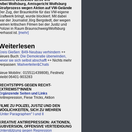
in/bei Wolfsburg, Amtsgericht Wolfsburg
Strafprozess wegen Aktion auf VW-Gelände
Der Zug, der Braunkohle für das VW-eigene
Kraftwerk bringt, wurde blockiert. Mit dabei
war der Journalist Jörg Bergstedt, der wegen
seinen kritischen Filmen bei der Justiz und
Polizei in Raum Braunschweig/Wolfsburg
verhasst ist.
[mehr]
Weiterlesen
Kreis Gießen: B49-Neubau verhindern
++
Neues Buch:
Die Demokratie überwinden,
bevor sie sich selbst abschafft
++ Nichts mehr
verpassen:
Mailverteiler&Chats
Neue Mobilnr.: 015511439808), Festnetz
bleibt 06401-903283
RECHTSTIPPS GEGEN RECHT-
EXTREMIST*INNEN
Ergänzende Seiten und Links
Antirepression, Fiese Tricks, Aktion
FILME ZU POLIZEI, JUSTIZ UND DEN
MÖGLICHKEITEN, SICH ZU WEHREN
"Unter Paragraphen" I und II
KREATIVE ANTIREPRESSION: AKTIONEN,
SUBVERSION, OFFENSIVE VERTEIDIGUNG
Unterstützung gegen Repression