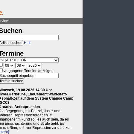
rvice
Suchen
Hilfe
Termine
vergangene Termine anzeigen
Mittwoch, 19.08.2026 14:30 Uhr
in/bei Karlsruhe, EndCement/Wald-statt-
Asphalt-Zelt auf dem System Change Camp
(SCC)
Kreative Antirepression
Die Begegnung mit Polizei, Justiz und
anderen Repressionsorganen ist
unangenehm - und soll es auch sein, da es
um Einschüchterung und Strafe geht. Es
macht Sinn, sich vor Repression zu schützen.
[mehr]