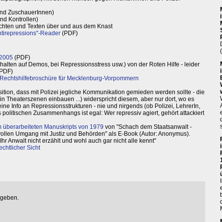
und ZuschauerInnen)
nd Kontrollen)
ichten und Texten über und aus dem Knast
ntirepressions"-Reader
(PDF)
 2005
(PDF)
alten auf Demos, bei Repressionsstress usw.) von der Roten Hilfe - leider
(PDF)
Rechtshilfebroschüre für Mecklenburg-Vorpommern
ition, dass mit Polizei jegliche Kommunikation gemieden werden sollte - die
 in Theaterszenen einbauen ...) widerspricht diesem, aber nur dort, wo es
ine Info an Repressionsstrukturen - nie und nirgends (ob Polizei, LehrerIn,
politischen Zusammenhangs ist egal: Wer repressiv agiert, gehört attackiert
m überarbeiteten Manuskripts von 1979
von "Schach dem Staatsanwalt -
vollen Umgang mit Justiz und Behörden" als E-Book (Autor: Anonymus).
n Ihr Anwalt nicht erzählt und wohl auch gar nicht alle kennt"
chtlicher Sicht
egeben.