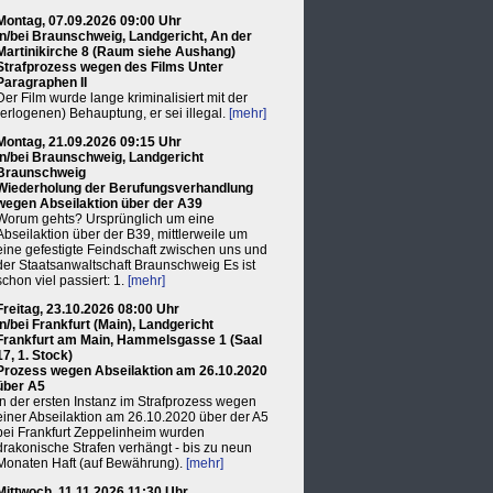
Montag, 07.09.2026 09:00 Uhr
in/bei Braunschweig, Landgericht, An der
Martinikirche 8 (Raum siehe Aushang)
Strafprozess wegen des Films Unter
Paragraphen II
Der Film wurde lange kriminalisiert mit der
(erlogenen) Behauptung, er sei illegal.
[mehr]
Montag, 21.09.2026 09:15 Uhr
in/bei Braunschweig, Landgericht
Braunschweig
Wiederholung der Berufungsverhandlung
wegen Abseilaktion über der A39
Worum gehts? Ursprünglich um eine
Abseilaktion über der B39, mittlerweile um
eine gefestigte Feindschaft zwischen uns und
der Staatsanwaltschaft Braunschweig Es ist
schon viel passiert: 1.
[mehr]
Freitag, 23.10.2026 08:00 Uhr
in/bei Frankfurt (Main), Landgericht
Frankfurt am Main, Hammelsgasse 1 (Saal
17, 1. Stock)
Prozess wegen Abseilaktion am 26.10.2020
über A5
In der ersten Instanz im Strafprozess wegen
einer Abseilaktion am 26.10.2020 über der A5
bei Frankfurt Zeppelinheim wurden
drakonische Strafen verhängt - bis zu neun
Monaten Haft (auf Bewährung).
[mehr]
Mittwoch, 11.11.2026 11:30 Uhr