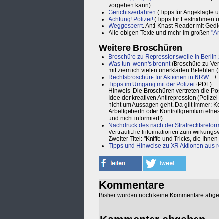
vorgehen kann)
Gerichtsverfahren
(Tipps für Angeklagte 
Achtung! Polizei!
(Tipps für Festnahmen u
Weggesperrt
. Anti-Knast-Reader mit Ged
Alle obigen Texte und mehr im großen
"A
Weitere Broschüren
Broschüre zu Repressionswelle in Berlin
Was tun, wenn's brennt
(Broschüre zu Verh
mit ziemlich vielen unerklärten Befehlen 
Rechtsbroschüre für Aktionen in NRW
++
Tipps im Umgang mit der Polizei
(PDF)
Hinweis: Die Broschüren vertreten die Pos
Idee der kreativen Antirepression (Polizei
nicht um Aussagen geht. Da gilt immer: Ke
ArbeitgeberIn oder Kontrollgremium eines 
und nicht informiert!)
Nachdruck des nach der Strafrechtsrefor
Vertrauliche Informationen zum wirkungs
Zweiter Titel: "Kniffe und Tricks, die Ihne
Tipps und Hinweise zu XR Aktionen aus re
Kommentare
Bisher wurden noch keine Kommentare abg