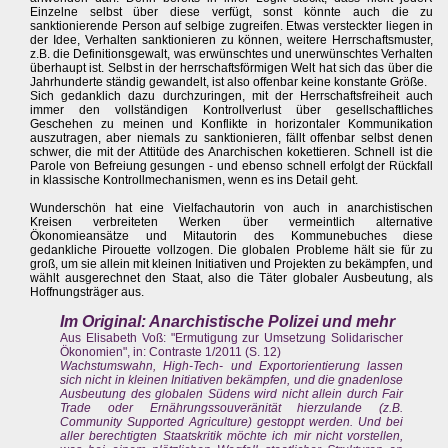
Einzelne selbst über diese verfügt, sonst könnte auch die zu
sanktionierende Person auf selbige zugreifen. Etwas versteckter liegen in
der Idee, Verhalten sanktionieren zu können, weitere Herrschaftsmuster,
z.B. die Definitionsgewalt, was erwünschtes und unerwünschtes Verhalten
überhaupt ist. Selbst in der herrschaftsförmigen Welt hat sich das über die
Jahrhunderte ständig gewandelt, ist also offenbar keine konstante Größe.
Sich gedanklich dazu durchzuringen, mit der Herrschaftsfreiheit auch
immer den vollständigen Kontrollverlust über gesellschaftliches
Geschehen zu meinen und Konflikte in horizontaler Kommunikation
auszutragen, aber niemals zu sanktionieren, fällt offenbar selbst denen
schwer, die mit der Attitüde des Anarchischen kokettieren. Schnell ist die
Parole von Befreiung gesungen - und ebenso schnell erfolgt der Rückfall
in klassische Kontrollmechanismen, wenn es ins Detail geht.
Wunderschön hat eine Vielfachautorin von auch in anarchistischen
Kreisen verbreiteten Werken über vermeintlich alternative
Ökonomieansätze und Mitautorin des Kommunebuches diese
gedankliche Pirouette vollzogen. Die globalen Probleme hält sie für zu
groß, um sie allein mit kleinen Initiativen und Projekten zu bekämpfen, und
wählt ausgerechnet den Staat, also die Täter globaler Ausbeutung, als
Hoffnungsträger aus.
Im Original: Anarchistische Polizei und mehr
Aus Elisabeth Voß: "Ermutigung zur Umsetzung Solidarischer
Ökonomien", in: Contraste 1/2011 (S. 12)
Wachstumswahn, High-Tech- und Exportorientierung lassen
sich nicht in kleinen Initiativen bekämpfen, und die gnadenlose
Ausbeutung des globalen Südens wird nicht allein durch Fair
Trade oder Ernährungssouveränität hierzulande (z.B.
Community Supported Agriculture) gestoppt werden. Und bei
aller berechtigten Staatskritik möchte ich mir nicht vorstellen,