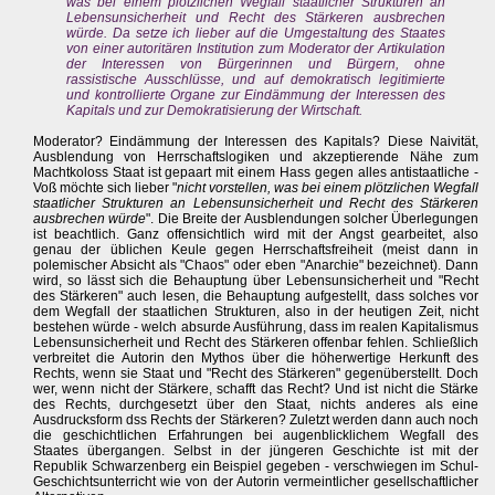
was bei einem plötzlichen Wegfall staatlicher Strukturen an
Lebensunsicherheit und Recht des Stärkeren ausbrechen
würde. Da setze ich lieber auf die Umgestaltung des Staates
von einer autoritären Institution zum Moderator der Artikulation
der Interessen von Bürgerinnen und Bürgern, ohne
rassistische Ausschlüsse, und auf demokratisch legitimierte
und kontrollierte Organe zur Eindämmung der Interessen des
Kapitals und zur Demokratisierung der Wirtschaft.
Moderator? Eindämmung der Interessen des Kapitals? Diese Naivität,
Ausblendung von Herrschaftslogiken und akzeptierende Nähe zum
Machtkoloss Staat ist gepaart mit einem Hass gegen alles antistaatliche -
Voß möchte sich lieber "
nicht vorstellen, was bei einem plötzlichen Wegfall
staatlicher Strukturen an Lebensunsicherheit und Recht des Stärkeren
ausbrechen würde
". Die Breite der Ausblendungen solcher Überlegungen
ist beachtlich. Ganz offensichtlich wird mit der Angst gearbeitet, also
genau der üblichen Keule gegen Herrschaftsfreiheit (meist dann in
polemischer Absicht als "Chaos" oder eben "Anarchie" bezeichnet). Dann
wird, so lässt sich die Behauptung über Lebensunsicherheit und "Recht
des Stärkeren" auch lesen, die Behauptung aufgestellt, dass solches vor
dem Wegfall der staatlichen Strukturen, also in der heutigen Zeit, nicht
bestehen würde - welch absurde Ausführung, dass im realen Kapitalismus
Lebensunsicherheit und Recht des Stärkeren offenbar fehlen. Schließlich
verbreitet die Autorin den Mythos über die höherwertige Herkunft des
Rechts, wenn sie Staat und "Recht des Stärkeren" gegenüberstellt. Doch
wer, wenn nicht der Stärkere, schafft das Recht? Und ist nicht die Stärke
des Rechts, durchgesetzt über den Staat, nichts anderes als eine
Ausdrucksform dss Rechts der Stärkeren? Zuletzt werden dann auch noch
die geschichtlichen Erfahrungen bei augenblicklichem Wegfall des
Staates übergangen. Selbst in der jüngeren Geschichte ist mit der
Republik Schwarzenberg ein Beispiel gegeben - verschwiegen im Schul-
Geschichtsunterricht wie von der Autorin vermeintlicher gesellschaftlicher