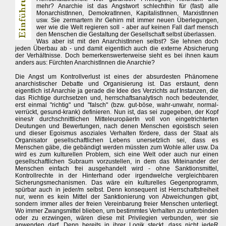
mehr? Anarchie ist das Angstwort schlechthin für (fast) alle
MonarchistInnen, DemokratInnen, KapitalistInnen, MarxistInnen
usw. Sie zermartern ihr Gehirn mit immer neuen Überlegungen,
wer wie die Welt regieren soll - aber auf keinen Fall darf mensch
den Menschen die Gestaltung der Gesellschaft selbst überlassen.
Was aber ist mit den AnarchistInnen selbst? Sie lehnen doch
jeden Überbau ab - und damit eigentlich auch die externe Absicherung
der Verhältnisse. Doch bemerkenswerterweise sieht es bei ihnen kaum
anders aus: Fürchten AnarchistInnen die Anarchie?
Die Angst um Kontrollverlust ist eines der absurdesten Phänomene
anarchistischer Debatte und Organisierung ist. Das erstaunt, denn
eigentlich ist Anarchie ja gerade die Idee des Verzichts auf Instanzen, die
das Richtige durchsetzen und, herrschaftsanalytisch noch bedeutender,
erst einmal "richtig" und "falsch" (bzw. gut-böse, wahr-unwahr, normal-
verrückt, gesund-krank) definieren. Nun ist, das sei zugegeben, der Kopf
eines/r durchschnittlichen MitteleuropäerIn voll von eingetrichterten
Deutungen und Bewertungen, nach denen Menschen egoistisch seien
und dieser Egoismus asoziales Verhalten fördere, dass der Staat als
Organisator gesellschaftlichen Lebens unersetzlich sei, dass es
Menschen gäbe, die gebändigt werden müssten zum Wohle aller usw. Da
wird es zum kulturellen Problem, sich eine Welt oder auch nur einen
gesellschaftlichen Subraum vorzustellen, in dem das Miteinander der
Menschen einfach frei ausgehandelt wird - ohne Sanktionsmittel,
Kontrollrechte in der Hinterhand oder irgendwelche vergleichbaren
Sicherungsmechanismen. Das wäre ein kulturelles Gegenprogramm,
spürbar auch in jeder/m selbst. Denn konsequent ist Herrschaftsfreiheit
nur, wenn es kein Mittel der Sanktionierung von Abweichungen gibt,
sondern immer alles der freien Vereinbarung freier Menschen unterliegt.
Wo immer Zwangsmittel blieben, um bestimmtes Verhalten zu unterbinden
oder zu erzwingen, wären diese mit Privilegien verbunden, wer sie
anwenden darf. Denn bereits in ihrer Logik steckt, dass nicht jedeR