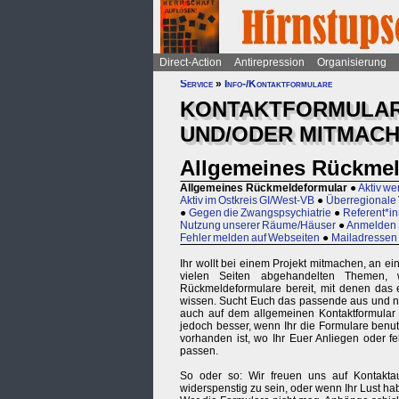
Direct-Action
Antirepression
Organisierung
Service
»
Info-/Kontaktformulare
KONTAKTFORMULARE
UND/ODER MITMAC
Allgemeines Rückmel
Allgemeines Rückmeldeformular
●
Aktiv we
Aktiv im Ostkreis GI/West-VB
●
Überregionale
●
Gegen die Zwangspsychiatrie
●
Referent*i
Nutzung unserer Räume/Häuser
●
Anmelden 
Fehler melden auf Webseiten
●
Mailadressen
Ihr wollt bei einem Projekt mitmachen, an e
vielen Seiten abgehandelten Themen, 
Rückmeldeformulare bereit, mit denen das e
wissen. Sucht Euch das passende aus und nut
auch auf dem allgemeinen Kontaktformular (
jedoch besser, wenn Ihr die Formulare benu
vorhanden ist, wo Ihr Euer Anliegen oder f
passen.
So oder so: Wir freuen uns auf Kontaktau
widerspenstig zu sein, oder wenn Ihr Lust hab