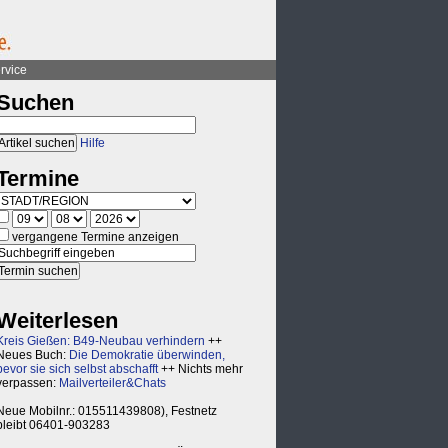
rvice
Suchen
Hilfe
Termine
vergangene Termine anzeigen
Weiterlesen
Kreis Gießen: B49-Neubau verhindern
++
Neues Buch:
Die Demokratie überwinden,
bevor sie sich selbst abschafft
++ Nichts mehr
verpassen:
Mailverteiler&Chats
Neue Mobilnr.: 015511439808), Festnetz
bleibt 06401-903283