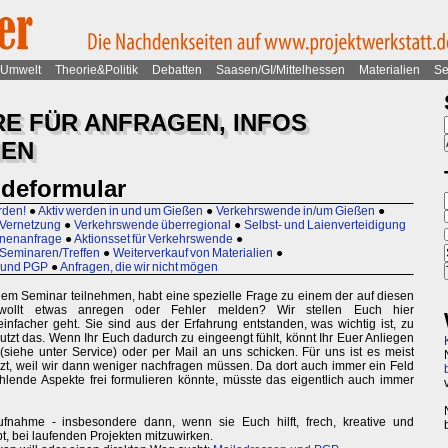
Umwelt
Theorie&Politik
Debatten
Saasen/GI/Mittelhessen
Materialien
Se
 FÜR ANFRAGEN, INFOS
HEN
deformular
rden!
●
Aktiv werden in und um Gießen
●
Verkehrswende in/um Gießen
●
 Vernetzung
●
Verkehrswende überregional
●
Selbst- und Laienverteidigung
nnenanfrage
●
Aktionsset für Verkehrswende
●
Seminaren/Treffen
●
Weiterverkauf von Materialien
●
 und PGP
●
Anfragen, die wir nicht mögen
inem Seminar teilnehmen, habt eine spezielle Frage zu einem der auf diesen
wollt etwas anregen oder Fehler melden? Wir stellen Euch hier
infacher geht. Sie sind aus der Erfahrung entstanden, was wichtig ist, zu
zt das. Wenn Ihr Euch dadurch zu eingeengt fühlt, könnt Ihr Euer Anliegen
siehe unter Service) oder per Mail an uns schicken. Für uns ist es meist
tzt, weil wir dann weniger nachfragen müssen. Da dort auch immer ein Feld
ehlende Aspekte frei formulieren könnte, müsste das eigentlich auch immer
fnahme - insbesondere dann, wenn sie Euch hilft, frech, kreative und
t, bei laufenden Projekten mitzuwirken.