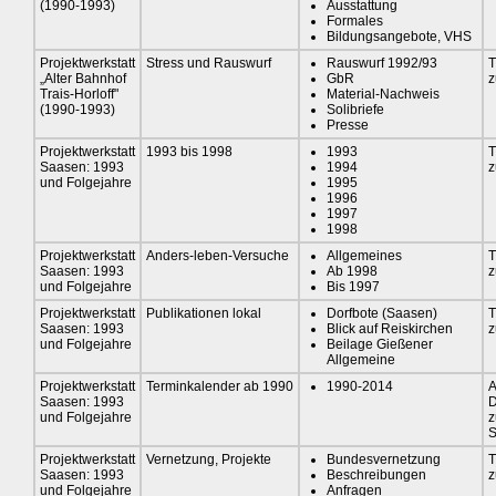
(1990-1993)
Ausstattung
Formales
Bildungsangebote, VHS
Projektwerkstatt
Stress und Rauswurf
Rauswurf 1992/93
T
„Alter Bahnhof
GbR
z
Trais-Horloff"
Material-Nachweis
(1990-1993)
Solibriefe
Presse
Projektwerkstatt
1993 bis 1998
1993
T
Saasen: 1993
1994
z
und Folgejahre
1995
1996
1997
1998
Projektwerkstatt
Anders-leben-Versuche
Allgemeines
T
Saasen: 1993
Ab 1998
z
und Folgejahre
Bis 1997
Projektwerkstatt
Publikationen lokal
Dorfbote (Saasen)
T
Saasen: 1993
Blick auf Reiskirchen
z
und Folgejahre
Beilage Gießener
Allgemeine
Projektwerkstatt
Terminkalender ab 1990
1990-2014
A
Saasen: 1993
D
und Folgejahre
S
Projektwerkstatt
Vernetzung, Projekte
Bundesvernetzung
T
Saasen: 1993
Beschreibungen
z
und Folgejahre
Anfragen