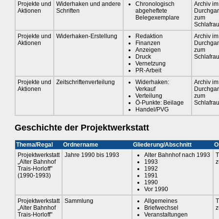
Projekte und
Widerhaken und andere
Chronologisch
Archiv im
Aktionen
Schriften
abgeheftete
Durchga
Belegexemplare
zum
Schlafra
Projekte und
Widerhaken-Erstellung
Redaktion
Archiv im
Aktionen
Finanzen
Durchga
Anzeigen
zum
Druck
Schlafra
Vernetzung
PR-Arbeit
Projekte und
Zeitschriftenverteilung
Widerhaken:
Archiv im
Aktionen
Verkauf
Durchga
Verteilung
zum
Ö-Punkte: Beilage
Schlafra
Handel/PVG
Geschichte der Projektwerkstatt
Thema/Regal
Ordnername
Gliederung/Abschnitt
O
Projektwerkstatt
Jahre 1990 bis 1993
Alter Bahnhof nach 1993
T
„Alter Bahnhof
1993
z
Trais-Horloff"
1992
(1990-1993)
1991
1990
Vor 1990
Projektwerkstatt
Sammlung
Allgemeines
T
„Alter Bahnhof
Briefwechsel
z
Trais-Horloff"
Veranstaltungen