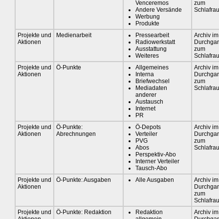
Venceremos
zum
Andere Versände
Schlafra
Werbung
Produkte
Projekte und
Medienarbeit
Pressearbeit
Archiv im
Aktionen
Radiowerkstatt
Durchga
Ausstattung
zum
Weiteres
Schlafra
Projekte und
Ö-Punkte
Allgemeines
Archiv im
Aktionen
Interna
Durchga
Briefwechsel
zum
Mediadaten
Schlafra
anderer
Austausch
Internet
PR
Projekte und
Ö-Punkte:
Ö-Depots
Archiv im
Aktionen
Abrechnungen
Verteiler
Durchga
PVG
zum
Abos
Schlafra
Perspektiv-Abo
Interner Verteiler
Tausch-Abo
Projekte und
Ö-Punkte: Ausgaben
Alle Ausgaben
Archiv im
Aktionen
Durchga
zum
Schlafra
Projekte und
Ö-Punkte: Redaktion
Redaktion
Archiv im