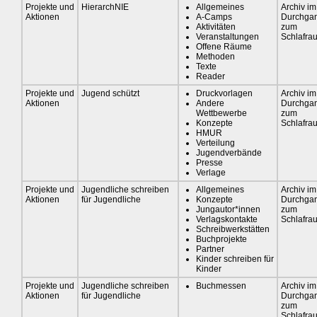
Projekte und
HierarchNIE
Allgemeines
Archiv im
Aktionen
A-Camps
Durchga
Aktivitäten
zum
Veranstaltungen
Schlafra
Offene Räume
Methoden
Texte
Reader
Projekte und
Jugend schützt
Druckvorlagen
Archiv im
Aktionen
Andere
Durchga
Wettbewerbe
zum
Konzepte
Schlafra
HMUR
Verteilung
Jugendverbände
Presse
Verlage
Projekte und
Jugendliche schreiben
Allgemeines
Archiv im
Aktionen
für Jugendliche
Konzepte
Durchga
Jungautor*innen
zum
Verlagskontakte
Schlafra
Schreibwerkstätten
Buchprojekte
Partner
Kinder schreiben für
Kinder
Projekte und
Jugendliche schreiben
Buchmessen
Archiv im
Aktionen
für Jugendliche
Durchga
zum
Schlafra