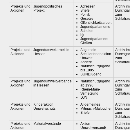
Projekte und
Jugendpolitisches
Adressen
Archiv im
Aktionen
Projekt
Briefe
Durchga
Politik
zum
Gesetze
Schlafra
Öffentlichkeitsarbeit
Jugendparlamente
Schulen
hjr
Jugendparlament
Gießen
Projekte und
Jugendumweltarbeit in
Allgemein
Archiv im
Aktionen
Hessen
SchülerInnenaktion
Durchga
Umwelt
zum
Andere
Schlafra
Naturschutzjugend
bis 1995
BUNDjugend
Projekte und
Jugendumweltverbände
Naturschutzjugend
Archiv im
Aktionen
in Hessen
ab 1996
Durchga
Rhein-Main-
zum
Vernetzung
Schlafra
DJN
Projekte und
Kinderaktion
Allgemeines
Archiv im
Aktionen
Umweltschutz
Mitmach-Malbücher
Durchga
Briefe
zum
Schlafra
Projekte und
Materialversände
Aktion
Archiv im
Aktionen
Umweltversand/
Durchga