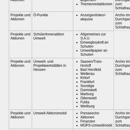
Aktionen
allgemein
Durchga
Themenredaktionen
zum
Schlafra
Projekte und
Ö-Punkte
Anzeigenlisten/-
Archiv im
Aktionen
akquise
Durchga
zum
Schlafra
Projekte und
SchülerInnenaktion
Allgemeines zur
Aktionen
Umwelt
S.A.U.
Einwegboykott an
Schulen
Umweltpapier an
Schulen
Projekte und
Umwelt- und
Saasen/Trais-
Archiv im
Aktionen
Projektwerkstätten in
Horloff
Durchga
Hessen
Bad Hersfeld
zum
Wetterau
Schlafra
Kirtorf
Frankfurt
Sonstige
Darmstadt
Marburg
Odenwald
Fulda
Weilburg
Projekte und
Umwelt-Aktionsmobil
Presseecho
Archiv im
Aktionen
Aktionen
Durchga
Finanzen
zum
MOPS-Umweltmobil
Schlafra