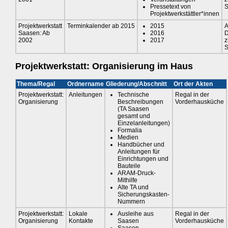
Pressetext von
S
Projektwerkstättler*innen
Projektwerkstatt
Terminkalender ab 2015
2015
A
Saasen: Ab
2016
D
2002
2017
S
Projektwerkstatt: Organisierung im Haus
Thema/Regal
Ordnername
Gliederung/Abschnitt
Ort der Akten
Projektwerkstatt:
Anleitungen
Technische
Regal in der
Organisierung
Beschreibungen
Vorderhausküche
(TA Saasen
gesamt und
Einzelanleitungen)
Formalia
Medien
Handbücher und
Anleitungen für
Einrichtungen und
Bauteile
ARAM-Druck-
Mithilfe
Alte TA und
Sicherungskasten-
Nummern
Projektwerkstatt:
Lokale
Ausleihe aus
Regal in der
Organisierung
Kontakte
Saasen
Vorderhausküche