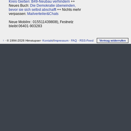
Kreis Gießen: B49-Neubau verhindern
++
Neues Buch:
Die Demokratie überwinden,
bevor sie sich selbst abschafft
++ Nichts mehr
verpassen:
Mailverteiler&Chats
Neue Mobilnr.: 015511439808), Festnetz
bleibt 06401-903283
↑
· © 1994-2026 Hirnstupser·
Kontakt
/
Impressum
·
FAQ
·
RSS-Feed
Vertrag widerrufen