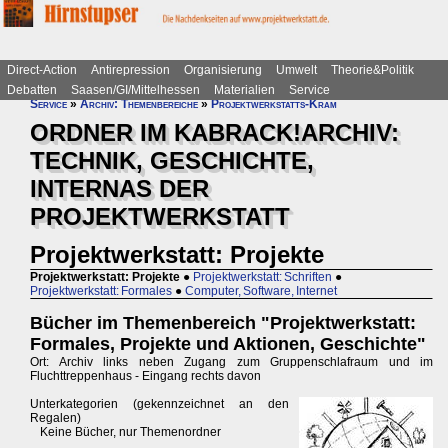
Direct-Action
Antirepression
Organisierung
Umwelt
Theorie&Politik
Debatten
Saasen/GI/Mittelhessen
Materialien
Service
Service
»
Archiv: Themenbereiche
»
Projektwerkstatts-Kram
ORDNER IM KABRACK!ARCHIV:
TECHNIK, GESCHICHTE,
INTERNAS DER
PROJEKTWERKSTATT
Projektwerkstatt: Projekte
Projektwerkstatt: Projekte
●
Projektwerkstatt: Schriften
●
Projektwerkstatt: Formales
●
Computer, Software, Internet
Bücher im Themenbereich "Projektwerkstatt:
Formales, Projekte und Aktionen, Geschichte"
Ort: Archiv links neben Zugang zum Gruppenschlafraum und im
Fluchttreppenhaus - Eingang rechts davon
Unterkategorien (gekennzeichnet an den
Regalen)
Keine Bücher, nur Themenordner