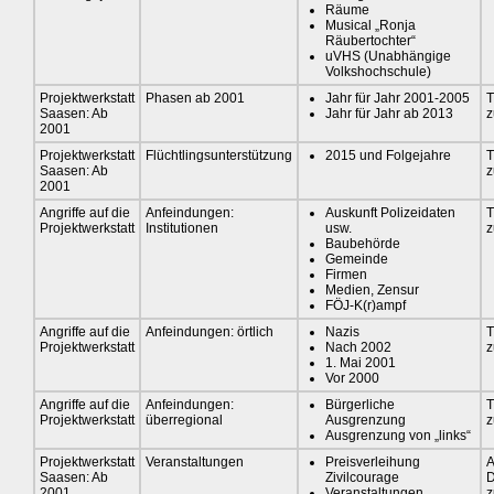
Räume
Musical „Ronja
Räubertochter“
uVHS (Unabhängige
Volkshochschule)
Projektwerkstatt
Phasen ab 2001
Jahr für Jahr 2001-2005
T
Saasen: Ab
Jahr für Jahr ab 2013
z
2001
Projektwerkstatt
Flüchtlingsunterstützung
2015 und Folgejahre
T
Saasen: Ab
z
2001
Angriffe auf die
Anfeindungen:
Auskunft Polizeidaten
T
Projektwerkstatt
Institutionen
usw.
z
Baubehörde
Gemeinde
Firmen
Medien, Zensur
FÖJ-K(r)ampf
Angriffe auf die
Anfeindungen: örtlich
Nazis
T
Projektwerkstatt
Nach 2002
z
1. Mai 2001
Vor 2000
Angriffe auf die
Anfeindungen:
Bürgerliche
T
Projektwerkstatt
überregional
Ausgrenzung
z
Ausgrenzung von „links“
Projektwerkstatt
Veranstaltungen
Preisverleihung
A
Saasen: Ab
Zivilcourage
D
2001
Veranstaltungen