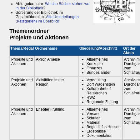
Abfrageformular:
Welche Bücher stehen wo
in der Bibliothek
?
Sortierung der Bibliothek im
Gesamtüberblick:
Alle Unterteilungen
(Kategorien) im Überblick
Themenordner
Projekte und Aktionen
Thema/Regal
Ordnername
Gliederung/Abschnitt
Ort der
Akten
Projekte und
Aktion Ameise
Allgemeines
Archiv im
Aktionen
Konzepte
Durchga
Finanzes
zum
Bundesländer
Schlafra
Projekte und
Aktivitäten in der
Vernetzung
Archiv im
Aktionen
Region
Dorf Wagenstein
Durchga
Kulturbahnhof
zum
Reiskirchen
Schlafra
RWZ
Regionale Zeitung
Projekte und
Erlebter Frühling
Allgemeines
Archiv im
Aktionen
Versand
Durchga
Schulen
zum
Material
Schlafra
Begleitinfos Hessen
Ergebnisse
Dokumentation