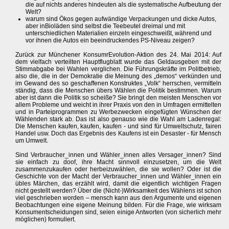
die auf nichts anderes hindeuten als die systematische Aufbeutung der
Welt?
warum sind Ökos gegen aufwändige Verpackungen und dicke Autos,
aber inBioläden sind selbst die Teebeutel dreimal und mit
unterschiedlichen Materialien einzeln eingeschweißt, während und
vor ihnen die Autos ein beeindruckendes PS-Niveau zeigen?
Zurück zur Münchener KonsumrEvolution-Aktion des 24. Mai 2014: Auf
dem vielfach verteilten Hauptflugblatt wurde das Geldausgeben mit der
Stimmabgabe bei Wahlen verglichen. Die Führungskräfte im Politbetrieb,
also die, die in der Demokratie die Meinung des „demos“ verkünden und
im Gewand des so geschaffenen Konstruktes „Volk“ herrschen, vermitteln
ständig, dass die Menschen übers Wählen die Politik bestimmen. Warum
aber ist dann die Politik so scheiße? Sie bringt den meisten Menschen vor
allem Probleme und weicht in ihrer Praxis von den in Umfragen ermittelten
und in Parteiprogrammen zu Werbezwecken eingefügten Wünschen der
Wählenden stark ab. Das ist also genauso wie die Wahl am Ladenregal:
Die Menschen kaufen, kaufen, kaufen - und sind für Umweltschutz, fairen
Handel usw. Doch das Ergebnis des Kaufens ist ein Desaster - für Mensch
um Umwelt.
Sind Verbraucher_innen und Wähler_innen alles Versager_innen? Sind
sie einfach zu doof, ihre Macht sinnvoll einzusetzen, um die Welt
zusammenzukaufen oder herbeizuwählen, die sie wollen? Oder ist die
Geschichte von der Macht der Verbraucher_innen und Wähler_innen ein
übles Märchen, das erzählt wird, damit die eigentlich wichtigen Fragen
nicht gestellt werden? Über die (Nicht-)Wirksamkeit des Wählens ist schon
viel geschrieben worden – mensch kann aus den Argumente und eigenen
Beobachtungen eine eigene Meinung bilden. Für die Frage, wie wirksam
Konsumentscheidungen sind, seien einige Antworten (von sicherlich mehr
möglichen) formuliert.