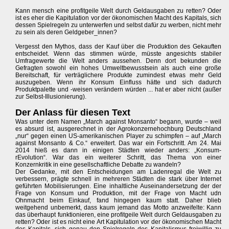
Kann mensch eine profitgeile Welt durch Geldausgaben zu retten? Oder
ist es eher die Kapitulation vor der ökonomischen Macht des Kapitals, sich
dessen Spielregeln zu unterwerfen und selbst dafür zu werben, nicht mehr
zu sein als deren Geldgeber_innen?
Vergesst den Mythos, dass der Kauf über die Produktion des Gekauften
entscheidet. Wenn das stimmen würde, müsste angesichts stabiler
Umfragewerte die Welt anders aussehen. Denn dort bekunden die
Gefragten sowohl ein hohes Umweltbewusstsein als auch eine große
Bereitschaft, für verträglichere Produkte zumindest etwas mehr Geld
auszugeben. Wenn ihr Konsum Einfluss hätte und sich dadurch
Produktpalette und -weisen verändern würden ... hat er aber nicht (außer
zur Selbst-Illusionierung).
Der Anlass für diesen Text
Was unter dem Namen „March against Monsanto“ begann, wurde – weil
es absurd ist, ausgerechnet in der Agrokonzernehochburg Deutschland
„nur“ gegen einen US-amerikanischen Player zu schimpfen – auf „March
against Monsanto & Co.“ erweitert. Das war ein Fortschritt. Am 24. Mai
2014 hieß es dann in einigen Städten wieder anders: „Konsum-
rEvolution“. War das ein weiterer Schritt, das Thema von einer
Konzernkritik in eine gesellschaftliche Debatte zu wandeln?
Der Gedanke, mit den Entscheidungen am Ladenregal die Welt zu
verbessern, prägte schnell in mehreren Städten die stark über Internet
geführten Mobilisierungen. Eine inhaltliche Auseinandersetzung der der
Frage von Konsum und Produktion, mit der Frage von Macht udn
Ohnmacht beim Einkauf, fand hingegen kaum statt. Daher blieb
weitgehend unbemerkt, dass kaum jemand das Motto anzweifelte: Kann
das überhaupt funktionieren, eine profitgeile Welt durch Geldausgaben zu
retten? Oder ist es nicht eine Art Kapitulation vor der ökonomischen Macht