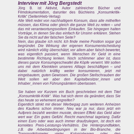
Interview mit Jörg Bergstedt
Jörg B. ist Aktivist, Autor zahlreicher Bücher und
Filmdokumentation, darunter des Büchleins „Konsumkritik-
Kritik“ (SeitenHieb-Verlag)
Alle Welt redet von nachhaltigem Konsum, dass alle mithelfen
müssen, das Klima oder gleich die ganze Welt zu retten – und
das mit verantwortungsvollem Einkaufen. Sie hingegen halten
Vorträge, in denen Sie das einfach für Unsinn erklären. Stehen
Sie da nicht auf der falschen Seite?
Nein, das glaube ich nicht. Ich finde meine Position sogar gut
begründet. Die Wirkung der eigenen Konsumentscheidung
wird nämlich völlig überschätzt, vor allem aber falsch bewertet,
was eigentlich passiert, wenn Menschen ihr Geld in eine
bestimmte Richtung lenken. Noch schlimmer aber ist, dass
dieses ganze Konsumgeschwafel die Köpfe verwirrt. Wir sollen
uns mit dem Kleinklein unseres Alltags beschäftigen – und
dabei natürlich kräftig weiter konsumieren, jetzt mit
eingebautem, guten Gewissen. Die großen Stellschrauben der
Welt sollen wir aber den Kapitalbesitzer_innen und
Inhaber_innen von Führungsämtern überlassen.
Sie haben vor Kurzem ein Buch geschrieben mit dem Titel
„Konsumkritik-Kritik“. Was hat sich denn da geändert, dass Sie
das heute so vehement angreifen?
Eigentlich stinkt mir dieser Werbegag zum weiteren Anheizen
des Kaufens schon immer. Neu war ja nur, dass jetzt ein
Aufpreis bezahlt werden musste, dessen Effekt das Geld aber
wert war: Ein gutes Gefühl. Reicht manchmal tagelang. Dafür
einen Euro oder was auch immer draufzulegen, ist doch ein
korrektes Preis-Leistungs-Verhältnis. Die Hintergrundfakten,
z.B. die Arbeitsbedingungen in der Bio-Branche, die
Transportkilometer vieler Kolonialwaren oder den