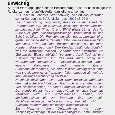
unwichtig
So geht Werbung - ganz offene Beschreibung, dass es beim Image von
Autokonzernen nur auf die Außendarstellung ankommt:
Aus Joachim Schöpfer, "Wer schweigt, verliert das Vertrauen
seiner Kunden", in:
B.A.U.M. Jahrbuch 2016
(S. 25ff)
Die Untersuchung zeigt auch, dass es in der Hand der
Unternehmen legt, ihr Nachhaltigkeitsimage aufzubauen und
zu pflegen. Audi (Platz 7) und BMW (Platz 12) ist das für
Autobauer gute Nachhaltigkeitsimage sicher nicht in den
Schoß gefallen. Die Premiumhersteller bauen nun mal eher
große, sportliche Autos, darunter SUVs, die für viele zum Öko-
Menetekel geworden sind. Trotzdem punkten sie bei ihren
Kunden. Woran liegt das? Den Kunden gefällt offensichtlich,
was die Konzerne machen. Genannt seien Stichworte wie
"Zukunft der Elektromobilität", "Vorsprung durch Technik" und
"Efficient Dynamics". Und das wird auch richtig und
wahrnehmbar kommuniziert. Nachhaltigkeitsthemen haben
eigene Kampagnen und eigene Events.
Automobilunternehmen, die zwar faktisch ökologischer sind,
weil sie kleinere Autos herstellen, fallen dagegen ab, weil sie
ihre Leistungen nicht richtig darstellen. ...
Nachhaltigkeitsimages sind von Kommunikation abhängig,
denn faktische Nachhaltigkeit lässt sich schwer überprüfen.
Wer schmeckt schon, ob Hipps Babybrei tatsächlich bio ist?
Der Kunde glaubt, was er glaubwürdig vermittelt bekommt.
Vermittelt wird auf verschiedenen Kanälen, von
Medienberichten bis zur Werbung. Wer also sein
Nachhaltigkeitimage verbessern will, braucht nicht nur
Substanz, sondern auch die richtige Kommunikation. ...
Ein Merkmal von Unternehmen mit gutem
Nachhaltigkeitsimage ist, dass Nachhaltigkeits-Kommunikation