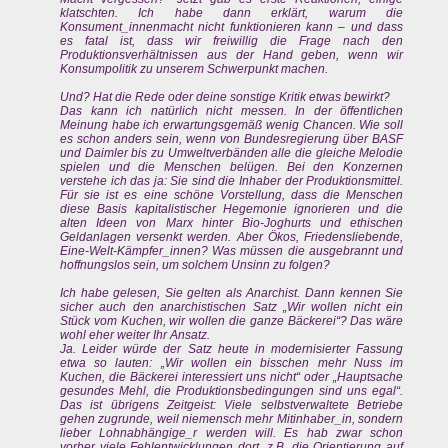
klatschten. Ich habe dann erklärt, warum die
Konsument_innenmacht nicht funktionieren kann – und dass
es fatal ist, dass wir freiwillig die Frage nach den
Produktionsverhältnissen aus der Hand geben, wenn wir
Konsumpolitik zu unserem Schwerpunkt machen.
Und? Hat die Rede oder deine sonstige Kritik etwas bewirkt?
Das kann ich natürlich nicht messen. In der öffentlichen
Meinung habe ich erwartungsgemäß wenig Chancen. Wie soll
es schon anders sein, wenn von Bundesregierung über BASF
und Daimler bis zu Umweltverbänden alle die gleiche Melodie
spielen und die Menschen belügen. Bei den Konzernen
verstehe ich das ja: Sie sind die Inhaber der Produktionsmittel.
Für sie ist es eine schöne Vorstellung, dass die Menschen
diese Basis kapitalistischer Hegemonie ignorieren und die
alten Ideen von Marx hinter Bio-Joghurts und ethischen
Geldanlagen versenkt werden. Aber Ökos, Friedensliebende,
Eine-Welt-Kämpfer_innen? Was müssen die ausgebrannt und
hoffnungslos sein, um solchem Unsinn zu folgen?
Ich habe gelesen, Sie gelten als Anarchist. Dann kennen Sie
sicher auch den anarchistischen Satz „Wir wollen nicht ein
Stück vom Kuchen, wir wollen die ganze Bäckerei“? Das wäre
wohl eher weiter Ihr Ansatz.
Ja. Leider würde der Satz heute in modernisierter Fassung
etwa so lauten: „Wir wollen ein bisschen mehr Nuss im
Kuchen, die Bäckerei interessiert uns nicht“ oder „Hauptsache
gesundes Mehl, die Produktionsbedingungen sind uns egal“.
Das ist übrigens Zeitgeist: Viele selbstverwaltete Betriebe
gehen zugrunde, weil niemensch mehr Mitinhaber_in, sondern
lieber Lohnabhängige_r werden will. Es hab zwar schon
vorher viele Fehlentwicklungen dort, z.B. die Orientierung auf