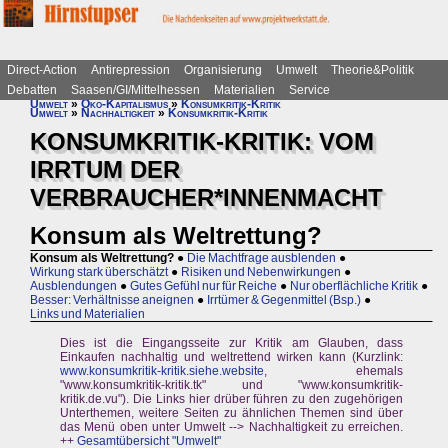
Direct-Action
Antirepression
Organisierung
Umwelt
Theorie&Politik
Debatten
Saasen/GI/Mittelhessen
Materialien
Service
Umwelt
»
Öko-Kapitalismus
»
Konsumkritik-Kritik
Umwelt
»
Nachhaltigkeit
»
Konsumkritik-Kritik
KONSUMKRITIK-KRITIK: VOM
IRRTUM DER
VERBRAUCHER*INNENMACHT
Konsum als Weltrettung?
Konsum als Weltrettung?
●
Die Machtfrage ausblenden
●
Wirkung stark überschätzt
●
Risiken und Nebenwirkungen
●
Ausblendungen
●
Gutes Gefühl nur für Reiche
●
Nur oberflächliche Kritik
●
Besser: Verhältnisse aneignen
●
Irrtümer & Gegenmittel (Bsp.)
●
Links und Materialien
Dies ist die Eingangsseite zur Kritik am Glauben, dass
Einkaufen nachhaltig und weltrettend wirken kann (Kurzlink:
www.konsumkritik-kritik.siehe.website
, ehemals
"www.konsumkritik-kritik.tk" und "www.konsumkritik-
kritik.de.vu"). Die Links hier drüber führen zu den zugehörigen
Unterthemen, weitere Seiten zu ähnlichen Themen sind über
das Menü oben unter Umwelt --> Nachhaltigkeit zu erreichen.
++
Gesamtübersicht "Umwelt"