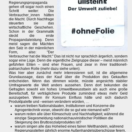
Regierungspropaganda
gehen oft sogar noch einen
Schritt weiter: Die
Verbraucher_innen hätten
die Macht. Durch Nachfrage
steuerten sie das
wirtschaftliche Geschehen.
Schon in der Grammatik
steckt die erste
Propagandaleistung. Denn
meist sagen die Mächten
den Satz in der männlichen
Form, also: "Der
Verbraucher hat die Macht." Das ist nicht nur sprachlich ärgerlich, sondern
sogar eine Lüge. Denn die eigentliche Zielgruppe dieser – meist männlich
geführten Eliten – sind eher Frauen, und zwar in ihrer traditionell-
patriarchalen Rolle (mehr dazu siehe unten).
Was hier aber zunächst mehr interessieren soll, ist die allgemeine
Grundaussage, dass der Kauf über die Produktion des Gekauften
entscheiden. Wenn das stimmen würde, müsste angesichts stabiler
Umfragewerte die Welt anders aussehen. Denn dort bekunden die
Gefragten sowohl ein hohes Umweltbewusstsein als auch eine große
Bereitschaft, für verträglichere Produkte zumindest etwas mehr Geld
auszugeben. Wenn ihr Konsum Einfluss hätte und sich dadurch
Produktpalette und –weisen verändern würden, …
warum treiben Nationalstaaten, Institutionen und Konzerne die
Agrogentechnik voran, obwohl die so gut wie niemand will?
warum reden alle über Klimaschutz und Nachhaltigkeit, während die
einzige Siegesmeldung nationalchauvinistischer Politiken die
Steigerung des Bruttosozialproduktes ist?
warum singen alle das Hohelied eines fairen Welthandeln, während
Regierungsstellen jährlich enorme Außenhandelsüberschüsse feiern,