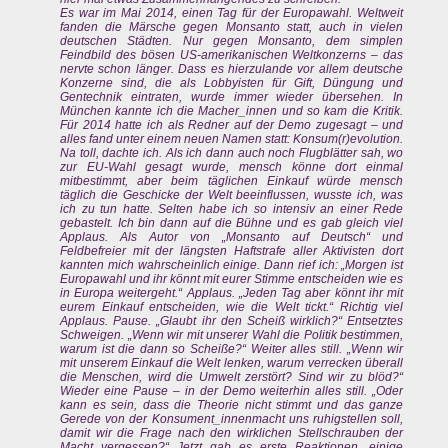
Es war im Mai 2014, einen Tag für der Europawahl. Weltweit
fanden die Märsche gegen Monsanto statt, auch in vielen
deutschen Städten. Nur gegen Monsanto, dem simplen
Feindbild des bösen US-amerikanischen Weltkonzerns – das
nervte schon länger. Dass es hierzulande vor allem deutsche
Konzerne sind, die als Lobbyisten für Gift, Düngung und
Gentechnik eintraten, wurde immer wieder übersehen. In
München kannte ich die Macher_innen und so kam die Kritik.
Für 2014 hatte ich als Redner auf der Demo zugesagt – und
alles fand unter einem neuen Namen statt: Konsum(r)evolution.
Na toll, dachte ich. Als ich dann auch noch Flugblätter sah, wo
zur EU-Wahl gesagt wurde, mensch könne dort einmal
mitbestimmt, aber beim täglichen Einkauf würde mensch
täglich die Geschicke der Welt beeinflussen, wusste ich, was
ich zu tun hatte. Selten habe ich so intensiv an einer Rede
gebastelt. Ich bin dann auf die Bühne und es gab gleich viel
Applaus. Als Autor von „Monsanto auf Deutsch“ und
Feldbefreier mit der längsten Haftstrafe aller Aktivisten dort
kannten mich wahrscheinlich einige. Dann rief ich: „Morgen ist
Europawahl und ihr könnt mit eurer Stimme entscheiden wie es
in Europa weitergeht.“ Applaus. „Jeden Tag aber könnt ihr mit
eurem Einkauf entscheiden, wie die Welt tickt.“ Richtig viel
Applaus. Pause. „Glaubt ihr den Scheiß wirklich?“ Entsetztes
Schweigen. „Wenn wir mit unserer Wahl die Politik bestimmen,
warum ist die dann so Scheiße?“ Weiter alles still. „Wenn wir
mit unserem Einkauf die Welt lenken, warum verrecken überall
die Menschen, wird die Umwelt zerstört? Sind wir zu blöd?“
Wieder eine Pause – in der Demo weiterhin alles still. „Oder
kann es sein, dass die Theorie nicht stimmt und das ganze
Gerede von der Konsument_innenmacht uns ruhigstellen soll,
damit wir die Frage nach den wirklichen Stellschrauben der
Macht vergessen?“ Jetzt gab es erste Reaktionen, einige