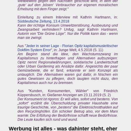
Wettbewerb gegen den Nächsten geschickt wird, in dem der
‚gute‘ auf den ‚bösen‘ Verbraucher zur eigenen moralischen
Erhebung mit dem Finger zeigt."
Einleitung zu einem Interview mit Kathrin Hartmann, in:
Süddeutsche Zeitung, 13.4.2018
Kann der richtige Konsum Umweltzerstörung, Ausbeutung und
Zwangsarbeit verhindern? Unfug, sagt Kathrin Hartmann,
Autorin von "Die Grüne Lüge". Nur die Politik kann das - wenn
man sie zwingt.
Aus "
Jeder in seiner Lage - Florian Opitz kapitalismuskritischer
Dokfilm System Error
", in: Junge Welt, 4.5.2018 (S. 11)
Am Beginn stand die Idee, den Wachstumszwang im
Kapitalismus zu hinterfragen und Alternativen aufzuzeigen:
Opitz nennt Regionalwährungen, solidarische Landwirtschaft
oder Urban Gardening als Ansätze dafür. Angesichts der paar
Gemüsebeete, die er fand, erkannte er sein Konzept als
untauglich. Die Alternativen waren gut dafür, in Nischen ein
gutes Gewissen zu pflegen, doch taugten nicht dazu, den
Kapitalismus auch nur zu bremsen.
Aus "Kunden, Konsumenten, Wähler" von Friedrich
Küppersbusch, in: Gießener Anzeiger am 23.11.2019 (S. 2)
Der Konsument ist rigoros: Er will alles, sofort und bestens. Von
„sofort“ erzählt die Überschuldung privater Haushalte eine
traurige Geschichte, von „bestens“ die Elektroschrotthalden auf
den Recyclinghöfen. Ein schicker Betrug also, vor dem Marx
warnte: Die Erfüllung der Bedürfnisse schafft neue Bedürfnisse.
Die Leute kaufen sich rund und wund.
Werbung ist alles - was dahinter steht, eher