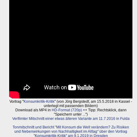
Vortrag "
Konsumkritik-Kritik
" (von Jörg Bergstedt, am 15.5.2018 in Kassel -
unterlegt mit passenden Bildern)
Download als MP4 in
HD-Format (720p)
++ Tipp: Rechtsklick, dann
"Speichern unter ...")
Verfilmter Mitschnitt einer etwas älteren Variante am 11.7.2016 in Fulda
Tonmitschnitt und Bericht "Mit Konsum die Welt verändern? Zu Risiken
und Nebenwirkungen von Nachhaltigkeit im Alltag" über den Vortrag
"Konsumkritik-Kritik" am 9.1.2019 in Dresden