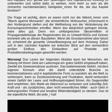
des Kapitals, sich genau den Spielregeln des Kapitalismus freiwillig zu
unterwerfen und selbst dafür zu werben, nicht mehr zu sein als die
(immerhin nachdenkenden) Geldgeber_innen für die, die das Kapital
besitzen?
Die Frage ist wichtig, denn es waren nicht nur die Aktivist_innen vom
"March against Monsanto", die vermeintliche Verbraucher_innenmacht in
den Vordergrund stellen und die Weltheilung von der Veränderung der
Konsumgewohnheiten erhoffen. Wenn das tatsächlich gelingen könnte,
wäre alles gut. Denn von umfangreichen Steuermitteln in
Propagandafeldzüge der Regierenden bis zu Umwelt-NGOs und Grünen
trommeln alle an diesen Baustellen. Wenn die Grundannahme aber falsch
ist, schwimmt die gesamte Umweltbewegung auf dem Holzweg. Daher
soll in den nächsten Kapiteln ein kritischer Blick auf den vermeintlich
großen Einfluss des Einkaufens auf Produkte und
Produktionsbedingungen geworfen werden.
Warnung!
Das Lesen der folgenden Absätze kann bei Menschen, die
bislang mit ihrem Geld am Ladenregal ein gutes Gefühl eingekauft haben,
Zweifel bis Gewissensbisse auslösen. Das beklemmende Gefühl, mit dem
eigenen Konsum eher die damit unterstützte Branche zu
kommerzialisieren und in kapitalistische Form zu wandeln als die Welt zu
verbessern, kann zu Desillusionierung und Frustration, damit verbunden
einem Gefühl der Leere und Hoffnungslosigkeit führen. Als Gegenmittel
wird empfohlen, den Markt als Aktionsort zu verlassen und zukünftig Zeit,
Kraft und - als zusätzliches, aber nicht wesentliches Mittel - auch Geld in
wirkungsvollen Protest und kreative Widerständigkeit zu stecken. Das ist
die eigentliche Wahl, die jede_r hat!