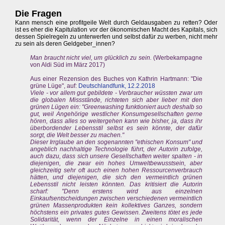
Die Fragen
Kann mensch eine profitgeile Welt durch Geldausgaben zu retten? Oder
ist es eher die Kapitulation vor der ökonomischen Macht des Kapitals, sich
dessen Spielregeln zu unterwerfen und selbst dafür zu werben, nicht mehr
zu sein als deren Geldgeber_innen?
Man braucht nicht viel, um glücklich zu sein.
(Werbekampagne
von Aldi Süd im März 2017)
Aus einer Rezension des Buches von Kathrin Hartmann: "Die
grüne Lüge", auf:
Deutschlandfunk, 12.2.2018
Viele - vor allem gut gebildete - Verbraucher wüssten zwar um
die globalen Missstände, richteten sich aber lieber mit den
grünen Lügen ein: "Greenwashing funktioniert auch deshalb so
gut, weil Angehörige westlicher Konsumgesellschaften gerne
hören, dass alles so weitergehen kann wie bisher, ja, dass ihr
überbordender Lebensstil selbst es sein könnte, der dafür
sorgt, die Welt besser zu machen."
Dieser Irrglaube an den sogenannten "ethischen Konsum" und
angeblich nachhaltige Technologie führt, der Autorin zufolge,
auch dazu, dass sich unsere Gesellschaften weiter spalten - in
diejenigen, die zwar ein hohes Umweltbewusstsein, aber
gleichzeitig sehr oft auch einen hohen Ressourcenverbrauch
hätten, und diejenigen, die sich den vermeintlich grünen
Lebensstil nicht leisten könnten. Das kritisiert die Autorin
scharf: "Denn erstens wird aus einzelnen
Einkaufsentscheidungen zwischen verschiedenen vermeintlich
grünen Massenprodukten kein kollektives Ganzes, sondern
höchstens ein privates gutes Gewissen. Zweitens tötet es jede
Solidarität, wenn der Einzelne in einen moralischen