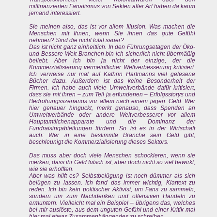
mitfinanzierten Fanatismus von Sekten aller Art haben da kaum
jemand interessiert.
Sie meinen also, das ist vor allem Illusion. Was machen die
Menschen mit Ihnen, wenn Sie ihnen das gute Gefühl
nehmen? Sind die nicht total sauer?
Das ist nicht ganz einheitlich. In den Führungsetagen der Öko-
und Bessere-Welt-Branchen bin ich sicherlich nicht übermäßig
beliebt. Aber ich bin ja nicht der einzige, der die
Kommerzialisierung vermeintlicher Weltverbesserung kritisiert.
Ich verweise nur mal auf Kathrin Hartmanns viel gelesene
Bücher dazu. Außerdem ist das keine Besonderheit der
Firmen. Ich habe auch viele Umweltverbände dafür kritisiert,
dass sie mit ihren – zum Teil ja erfundenen – Erfolgsstorys und
Bedrohungsszenarios vor allem nach einem jagen: Geld. Wer
hier genauer hinguckt, merkt genauso, dass Spenden an
Umweltverbände oder andere Weltverbesserer vor allem
Hauptamtlichenapparate und die Dominanz der
Fundraisingabteilungen fördern. So ist es in der Wirtschaft
auch: Wer in eine bestimmte Branche sein Geld gibt,
beschleunigt die Kommerzialisierung dieses Sektors.
Das muss aber doch viele Menschen schockieren, wenn sie
merken, dass ihr Geld futsch ist, aber doch nicht so viel bewirkt,
wie sie erhofften.
Aber was hilft es? Selbstbelügung ist noch dümmer als sich
belügen zu lassen. Ich fand das immer wichtig, Klartext zu
reden. Ich bin kein politischer Aktivist, um Fans zu sammeln,
sondern um zum Nachdenken und offensiven Handeln zu
ermuntern. Vielleicht mal ein Beispiel – übrigens das, welches
bei mir auslöste, aus dem unguten Gefühl und einer Kritik mal
hier mal etwas Zusammenhängendes zu schreiben.