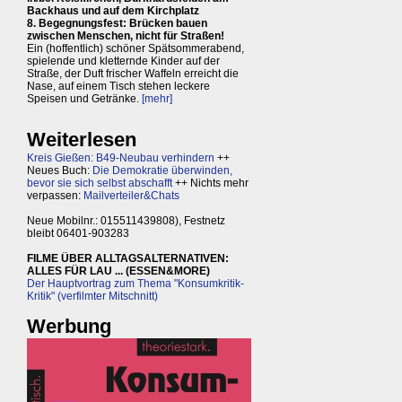
Backhaus und auf dem Kirchplatz
8. Begegnungsfest: Brücken bauen
zwischen Menschen, nicht für Straßen!
Ein (hoffentlich) schöner Spätsommerabend,
spielende und kletternde Kinder auf der
Straße, der Duft frischer Waffeln erreicht die
Nase, auf einem Tisch stehen leckere
Speisen und Getränke.
[mehr]
Weiterlesen
Kreis Gießen: B49-Neubau verhindern
++
Neues Buch:
Die Demokratie überwinden,
bevor sie sich selbst abschafft
++ Nichts mehr
verpassen:
Mailverteiler&Chats
Neue Mobilnr.: 015511439808), Festnetz
bleibt 06401-903283
FILME ÜBER ALLTAGSALTERNATIVEN:
ALLES FÜR LAU ... (ESSEN&MORE)
Der Hauptvortrag zum Thema "Konsumkritik-
Kritik" (verfilmter Mitschnitt)
Werbung