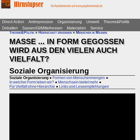
Direct-Action
Antirepression
Organisierung
Umwelt
Theorie&Politik
Debatten
Saasen/GI/Mittelhessen
Materialien
Service
Theorie&Politik
»
Herrschaft erkennen
»
Menschen in Massen
MASSE ... IN FORM GEGOSSEN
WIRD AUS DEN VIELEN AUCH
VIELFALT?
Soziale Organisierung
Soziale Organisierung
●
Formen von Menschenmengen
●
In welcher Form leben wir?
●
Menschsein bietet mehr
●
Für Vielfalt ohne Hierarchie
●
Links und Leseempfehlungen