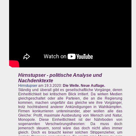
Hirnstupser - politische Analyse und
Nachdenktexte
Hirnstupser
am 19.3.2020:
Die Welle. Neue Auflage.
Ständig und überall gibt es gesellschaftliche Vorgänge, deren
Einheitlichkeit bei kritischem Blick irritiert. Da wirken Medien
gleichgeschaltet oder alle Parteien, die an die Regierung
kommen, machen ungefähr das gleiche wie ihre Vorgänger,
trotz hochtrabend anderer Ankündigungen in Wahlkämpfen.
Firmen konkurrieren untereinander, aber wollen alle das
Gleiche: Profit, maximale Ausbeutung von Mensch und Natur,
Monopole. Diese Einheitlichkeit ist der Nährboden von
sogenannten Verschwörungstheorien: Da muss doch
jemensch steuern, sonst wäre das doch nicht alles immer
gleich. Doch es braucht keiner solchen Strippenzieher, um