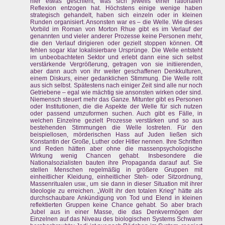
hier etwas geschieht, was sich jeweils einer rationalen
Reflexion entzogen hat. Höchstens einige wenige haben
strategisch gehandelt, haben sich einzeln oder in kleinen
Runden organisiert. Ansonsten war es – die Welle. Wie dieses
Vorbild im Roman von Morton Rhue gibt es im Verlauf der
genannten und vieler anderer Prozesse keine Personen mehr,
die den Verlauf dirigieren oder gezielt stoppen können. Oft
fehlen sogar klar lokalisierbare Ursprünge. Die Welle entsteht
im unbeobachteten Sektor und erlebt dann eine sich selbst
verstärkende Vergrößerung, getragen von sie initiierenden,
aber dann auch von ihr weiter geschaffenen Denkkulturen,
einem Diskurs, einer gedanklichen Stimmung. Die Welle rollt
aus sich selbst. Spätestens nach einiger Zeit sind alle nur noch
Getriebene – egal wie mächtig sie ansonsten wirken oder sind.
Niemensch steuert mehr das Ganze. Mitunter gibt es Personen
oder Institutionen, die die Aspekte der Welle für sich nutzen
oder passend umzuformen suchen. Auch gibt es Fälle, in
welchen Einzelne gezielt Prozesse verstärken und so aus
bestehenden Stimmungen die Welle lostreten. Für den
beispiellosen, mörderischen Hass auf Juden ließen sich
Konstantin der Große, Luther oder Hitler nennen. Ihre Schriften
und Reden hätten aber ohne die massenpsychologische
Wirkung wenig Chancen gehabt. Insbesondere die
Nationalsozialisten bauten ihre Propaganda darauf auf. Sie
stellen Menschen regelmäßig in größere Gruppen mit
einheitlicher Kleidung, einheitlicher Steh- oder Sitzordnung,
Massenritualen usw., um sie dann in dieser Situation mit ihrer
Ideologie zu erreichen. „Wollt ihr den totalen Krieg“ hätte als
durchschaubare Ankündigung von Tod und Elend in kleinen
reflektierten Gruppen keine Chance gehabt. So aber brach
Jubel aus in einer Masse, die das Denkvermögen der
Einzelnen auf das Niveau des biologischen Systems Schwarm