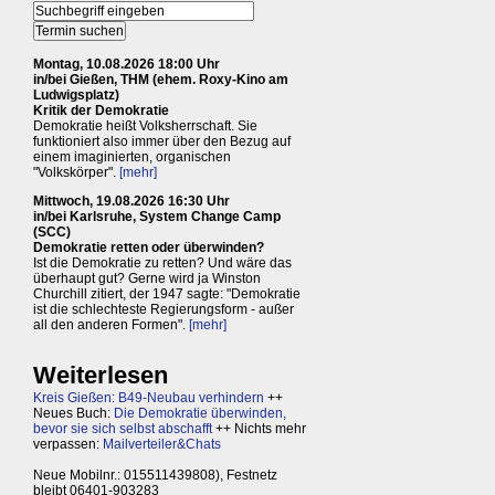
Montag, 10.08.2026 18:00 Uhr
in/bei Gießen, THM (ehem. Roxy-Kino am
Ludwigsplatz)
Kritik der Demokratie
Demokratie heißt Volksherrschaft. Sie
funktioniert also immer über den Bezug auf
einem imaginierten, organischen
"Volkskörper".
[mehr]
Mittwoch, 19.08.2026 16:30 Uhr
in/bei Karlsruhe, System Change Camp
(SCC)
Demokratie retten oder überwinden?
Ist die Demokratie zu retten? Und wäre das
überhaupt gut? Gerne wird ja Winston
Churchill zitiert, der 1947 sagte: "Demokratie
ist die schlechteste Regierungsform - außer
all den anderen Formen".
[mehr]
Weiterlesen
Kreis Gießen: B49-Neubau verhindern
++
Neues Buch:
Die Demokratie überwinden,
bevor sie sich selbst abschafft
++ Nichts mehr
verpassen:
Mailverteiler&Chats
Neue Mobilnr.: 015511439808), Festnetz
bleibt 06401-903283