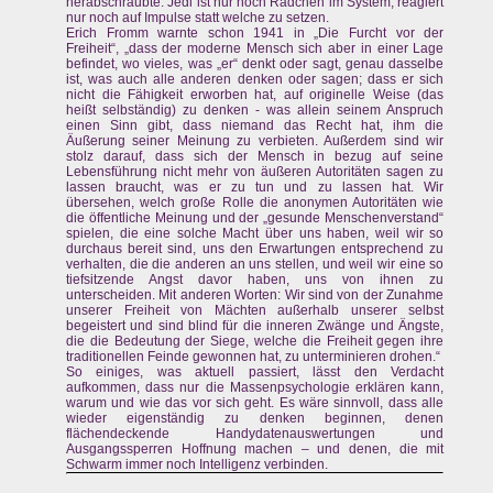
herabschraubte: Jedi ist nur noch Rädchen im System, reagiert
nur noch auf Impulse statt welche zu setzen.
Erich Fromm warnte schon 1941 in „Die Furcht vor der
Freiheit“, „dass der moderne Mensch sich aber in einer Lage
befindet, wo vieles, was „er“ denkt oder sagt, genau dasselbe
ist, was auch alle anderen denken oder sagen; dass er sich
nicht die Fähigkeit erworben hat, auf originelle Weise (das
heißt selbständig) zu denken - was allein seinem Anspruch
einen Sinn gibt, dass niemand das Recht hat, ihm die
Äußerung seiner Meinung zu verbieten. Außerdem sind wir
stolz darauf, dass sich der Mensch in bezug auf seine
Lebensführung nicht mehr von äußeren Autoritäten sagen zu
lassen braucht, was er zu tun und zu lassen hat. Wir
übersehen, welch große Rolle die anonymen Autoritäten wie
die öffentliche Meinung und der „gesunde Menschenverstand“
spielen, die eine solche Macht über uns haben, weil wir so
durchaus bereit sind, uns den Erwartungen entsprechend zu
verhalten, die die anderen an uns stellen, und weil wir eine so
tiefsitzende Angst davor haben, uns von ihnen zu
unterscheiden. Mit anderen Worten: Wir sind von der Zunahme
unserer Freiheit von Mächten außerhalb unserer selbst
begeistert und sind blind für die inneren Zwänge und Ängste,
die die Bedeutung der Siege, welche die Freiheit gegen ihre
traditionellen Feinde gewonnen hat, zu unterminieren drohen.“
So einiges, was aktuell passiert, lässt den Verdacht
aufkommen, dass nur die Massenpsychologie erklären kann,
warum und wie das vor sich geht. Es wäre sinnvoll, dass alle
wieder eigenständig zu denken beginnen, denen
flächendeckende Handydatenauswertungen und
Ausgangssperren Hoffnung machen – und denen, die mit
Schwarm immer noch Intelligenz verbinden.