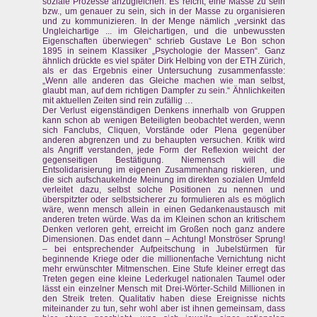
soziale Prozesse anzugleichen. Es reicht, eine Masse zu sein
bzw., um genauer zu sein, sich in der Masse zu organisieren
und zu kommunizieren. In der Menge nämlich „versinkt das
Ungleichartige ... im Gleichartigen, und die unbewussten
Eigenschaften überwiegen“ schrieb Gustave Le Bon schon
1895 in seinem Klassiker „Psychologie der Massen“. Ganz
ähnlich drückte es viel später Dirk Helbing von der ETH Zürich,
als er das Ergebnis einer Untersuchung zusammenfasste:
„Wenn alle anderen das Gleiche machen wie man selbst,
glaubt man, auf dem richtigen Dampfer zu sein.“ Ähnlichkeiten
mit aktuellen Zeiten sind rein zufällig …
Der Verlust eigenständigen Denkens innerhalb von Gruppen
kann schon ab wenigen Beteiligten beobachtet werden, wenn
sich Fanclubs, Cliquen, Vorstände oder Plena gegenüber
anderen abgrenzen und zu behaupten versuchen. Kritik wird
als Angriff verstanden, jede Form der Reflexion weicht der
gegenseitigen Bestätigung. Niemensch will die
Entsolidarisierung im eigenen Zusammenhang riskieren, und
die sich aufschaukelnde Meinung im direkten sozialen Umfeld
verleitet dazu, selbst solche Positionen zu nennen und
überspitzter oder selbstsicherer zu formulieren als es möglich
wäre, wenn mensch allein in einen Gedankenaustausch mit
anderen treten würde. Was da im Kleinen schon an kritischem
Denken verloren geht, erreicht im Großen noch ganz andere
Dimensionen. Das endet dann – Achtung! Monströser Sprung!
– bei entsprechender Aufpeitschung in Jubelstürmen für
beginnende Kriege oder die millionenfache Vernichtung nicht
mehr erwünschter Mitmenschen. Eine Stufe kleiner erregt das
Treten gegen eine kleine Lederkugel nationalen Taumel oder
lässt ein einzelner Mensch mit Drei-Wörter-Schild Millionen in
den Streik treten. Qualitativ haben diese Ereignisse nichts
miteinander zu tun, sehr wohl aber ist ihnen gemeinsam, dass