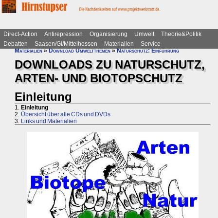
Direct-Action
Antirepression
Organisierung
Umwelt
Theorie&Politik
Debatten
Saasen/GI/Mittelhessen
Materialien
Service
Materialien
»
Download Umweltthemen
»
Naturschutz: Einführung
DOWNLOADS ZU NATURSCHUTZ,
ARTEN- UND BIOTOPSCHUTZ
Einleitung
1.
Einleitung
2.
Übersicht über alle CDs und DVDs
3.
Links und Materialien