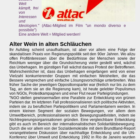
Welt
kämpft, frei
von
Interessen
und
Ideologien."
(Attac-Mitglied im Film "un mondo diverso e
possibile")
Eine andere Welt = Mitglied werden!
Alter Wein in alten Schläuchen
Ihr Aufstieg scheint unaufhaltsam, ist aber vor allem eine Folge der
skandalösen Praxis von Regierungspolitik seit den 90er Jahren. Wo allzu
offen Profitinteressen über die Bedürfnisse der Menschen sowie der
Reichtum weniger über die Grundsicherung vieler gestellt wird, wächst
das Unbehagen. Im günstigen Fall wächst daraus Protest der Betroffenen.
Wahrscheinlicher ist, dass das Unbehagen eingefangen wird von einer
Vielzahl konkurrierender Gruppen mit einfachen Weisheiten, die das
Bessere versprechen und einfache Lösungsvorschläge unterbreiten. Was
früher Sache der jeweiligen Oppositionspartei war (freilich nur bis zu dem
Tag, an dem sie an die Regierung kam), ist heute gelebter Populismus
von NGOs, Protestkampagnen und einer Flut neuer Parteigründungen.
"NGO stellen gewissermaßen eine Parallele zur Entwicklung von grünen
Parteien dar. Im letzteren Fall professionalisieren sich politische Aktivisten,
indem sie zu beruflichen Parteipolitikern und Parlamentariern werden. In
einem kleinen Segment der sozialen Bewegungen, vor allem dem
Umweltbereich, professionalisieren sich Bewegungsaktivisten, indem sie
Nichtregierungsorganisationen gründen. Eine vergleichbare Entwicklung
gibt es auch im Bereich der internationalistischen Solidaritätsbewegung.
Durch die vor allem von der Sozialdemokratie mit dem Brundtland-Report
vorangetriebene Diskussion über nachhaltige Entwicklung und die UN-
Konferenz über Umwelt und Entwicklung 1992 in Rio de Janeiro wurden