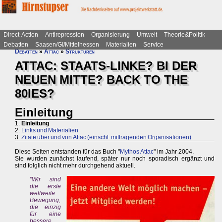
Direct-Action
Antirepression
Organisierung
Umwelt
Theorie&Politik
Debatten
Saasen/GI/Mittelhessen
Materialien
Service
Debatten
»
Attac
»
Strukturen
ATTAC: STAATS-LINKE? BI DER
NEUEN MITTE? BACK TO THE
80IES?
Einleitung
1.
Einleitung
2.
Links und Materialien
3.
Zitate über und von Attac (einschl. mittragenden Organisationen)
Diese Seiten entstanden für das Buch "
Mythos Attac
" im Jahr 2004.
Sie wurden zunächst laufend, später nur noch sporadisch ergänzt und
sind folglich nicht mehr durchgehend aktuell.
"Wir sind
die erste
weltweite
Bewegung,
die einzig
für eine
bessere