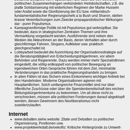
politischen Zusammenhängen verkündeten Heilsbotschaften, z.B. die
platte Solidarisierung mit widerlichen Regimen der Marke Hussein
oder Arafat sowie die Glorifizierung der EU bzw. militaristisch-
fundamentalistischer Regierungschefs a la Bush und Sharon, stellen
krasse Vereinfachungen zum Zwecke propagandistischer Wirkungen
dar - purer Populismus.
Kampagnenförmige Politik ist mit Populismus gut verknüpfbar. Sie
bedeutet, dass in strategischen Zentralen Themen und ihre
Vermarktung vorgedacht werden. Ausführende sind neben den
Medien die AkteurInnen an der Basis, deren Verhalten aber durch
gleichförmige Fahnen, Slogans, Aufkleber usw. praktisch
gleichgeschaltet ist.
Lobbyarbeit bedeutet die Ausrichtung der Organisationsstrategie auf
die Beratungstätigkeit von EntscheidungsträgerInnen, vor allem
Behörden und Regierende. Dazu werden immer mehr SpezialistInnen
eingestellt, die völlig entkoppelt von politischer Bewegung an
irgendwelchen Orten Gespräche führen mit dem Ziel, minimalste
Veränderungen in das praktische Regierungshandeln zu bringen.
In allen Fällen ist das Sichern eines Einkommens wichtiger Antrieb bei
den Handelnden. Moderne Organisationen agieren mit
Hauptamtlichen. Solch umfangreiche Finanzmittel sind nur über
öffentliche Zuschüsse oder über die Spendenbereitschaft des reichen
BildungsbürgerInnentums zu bekommen. Um all diese nicht zu
verschrecken, müssen alle politischen Forderungen darauf abgeklopft
werden, diesen Gewinnern des Neoliberalismus nicht
zuwiderzulaufen.
Internet
www.debatten.siehe.website: Zitate und Debatten zu politischer
Organisierung, Positionen usw.
www.projektwerkstatt.de/oekofilz: Kritische Hintergründe zu Umwelt-