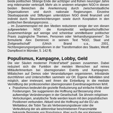
beide politischen Stränge Ende der achtziger und frühen neunziger Jahre
eng miteinander verknüpft. Mehr als in anderen erlangten NGO in diesen
beiden Bereichen die Anerkennung durch zwischenstaatliche
Organisationen und durch nationale Regierungen. Einzelne
Staatsapparate und Stiftungen unterstützen NGO direkt finanziell und
indirekt durch Steuererleichterungen sowie durch Kooptation in den
politischen Beratungsprozess. ...
... im Zusammenspiel mit den Medien reduzieren einige der von diesen
aufgewerteten NGO die Komplexität weltgesellschaftlicher
Zusammenhänge auf wenige und scheinbar unmittelbarer politischer
Praxis zugängliche Themen, Personen oder Verhandlungsarenen". So
formulierte Alex Demirovic in seinem Text "NGO, Staat und
Zivilgesellschaft" (Ulrich Brand u.a., 2001,
Nichtsregierungsorganisationen in der Transformation des Staates, Westf.
Dampfboot in Münster, S. 142 ff).
Populismus, Kampagne, Lobby, Geld
Die vier Säulen moderner Protest"arbeit" passen zusammen. Dabei
reduziert sich die Funktion der meisten Menschen auf reines
MitläuferInnentum bei überregionalen Events und Kampagnen.
Mitlatschen auf Demos oder Veranstaltungen organisieren, Infostände
durchführen und Unterschriften sammeln vor Ort. Eigene Aktivitäten sind
möglich, aber irrelevant, weil ihnen die Einbettung in die mediale
Vermittlung der professionellen überregionalen EventmanagerInnen fehlt.
Populismus bedeutet die gezielte Reduzierung auf einfache Kritik oder
Forderungen. Sie suggerieren die Hoffnung auf Besserung ohne
aufwendige Veränderungen in der Gesellschaft. Sie ähneln religiösen
Verlockungen, analytische Texte werden kaum mit den populistischen
Positionen verbunden. Aktuell sind die Hoffnung auf die EU als
Weltakteur, die Tobin Tax als Verbesserungssteuer oder die
Verteufelung der als abtrennbar beschriebenen Finanzmärkte
bekannte Beispiele von Populismus. Aber auch die von kleineren