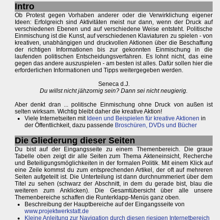
Intro
Ob Protest gegen Vorhaben anderer oder die Verwirklichung eigener
Ideen: Erfolgreich sind Aktivitäten meist nur dann, wenn der Druck auf
verschiedenen Ebenen und auf verschiedene Weise entsteht. Politische
Einmischung ist die Kunst, auf verschiedenen Klaviaturen zu spielen - von
kreativen, unabhängigen und druckvollen Aktionen über die Beschaffung
der richtigen Informationen bis zur gekonnten Einmischung in die
laufenden politischen Entscheidungsverfahren. Es lohnt nicht, das eine
gegen das andere auszuspielen - am besten ist alles. Dafür sollen hier die
erforderlichen Informationen und Tipps weitergegeben werden.
Seneca d.J.
Du willst nicht jähzornig sein? Dann sei nicht neugierig.
Aber denkt dran ... politische Einmischung ohne Druck von außen ist
selten wirksam. Wichtig bleibt daher die kreative Aktion!
Viele Internetseiten mit
Ideen und Beispielen für kreative Aktionen
in
der Öffentlichkeit, dazu passende
Broschüren, DVDs und Bücher
Die Gliederung dieser Seiten
Du bist auf der Eingangsseite zu einem Themenbereich. Die graue
Tabelle oben zeigt dir alle Seiten zum Thema Akteneinsicht, Recherche
und Beteiligungsmöglichkeiten in der formalen Politik. Mit einem Klick auf
eine Zeile kommst du zum entsprechenden Artikel, der oft auf mehreren
Seiten aufgeteilt ist. Die Unterteilung ist dann durchnummeriert über dem
Titel zu sehen (schwarz der Abschnitt, in dem du gerade bist, blau die
weiteren zum Anklicken). Die Gesamtübersicht über alle unsere
Themenbereiche schaffen die Runterklapp-Menüs ganz oben.
Beschreibung der Hauptbereiche auf der Eingangsseite von
www.projektwerkstatt.de
Kleine Anleitung zur Navigation durch diesen riesigen Internetbereich