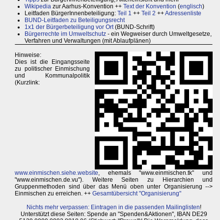
Wikipedia
zur Aarhus-Konvention ++
Text der Konvention
(
englisch
)
Leitfaden BürgerInnenbeteiligung:
Teil 1
++
Teil 2
++
Adressenliste
BUND-Leitfaden zu Beteiligungsrecht
1x1 der Bürgerbeteiligung vor Ort
(BUND-Schrift)
Bürgerrechte im Umweltschutz
- ein Wegweiser durch Umweltgesetze,
Verfahren und Verwaltungen (mit Ablaufplänen)
Hinweise:
Dies ist die Eingangsseite
zu politischer Einmischung
und Kommunalpolitik
(Kurzlink:
www.einmischen.siehe.website
, ehemals "www.einmischen.tk" und
"www.einmischen.de.vu"). Weitere Seiten zu Hierarchien und
Gruppenmethoden sind über das Menü oben unter Organisierung -->
Einmischen zu erreichen. ++
Gesamtübersicht "Organisierung"
Nichts mehr verpassen: Eintragen in die passenden Mailinglisten
!
Unterstützt diese Seiten: Spende an "Spenden&Aktionen", IBAN DE29