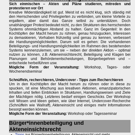
Sich einmischen – Akten und Pläne studieren, mitreden und
protestieren vor Ort
Kreative Widerständigkeit ist gut. Meist ist es nicht klug, sich ständig mit
den Herrschenden und Privilegierten zu verbinden, um kleine Vorteile zu
ergattern, aber damit das Ganze selbst zu unterstützen. Doch
unabhängiger Protest bedeutet nicht, zu den Strukturen des herrschenden
Systems ohnmächtigen Abstand zu halten. Ganz im Gegenteil: In den
Kochtöpfen der Macht herum zu rühren, genau hinzugucken, Interessen
zu demaskieren, Vorhaben frühzeitig und genau zu kennen, verbessert
die Handlungsmöglichkeiten. Darum soll es gehen: Die vorhandenen
Beteiligungs- und Handlungsmöglichkeiten im Rahmen des bestehenden
Systems kennenzulernen, um sie – neben der direkten Aktion – optimal
nutzen zu können, z.B. Akteneinsichtsrecht, Beteiligung und Klagen bei
Planungen und Behördenentscheidungen, Bürgerbegehren und –
entscheide herbeiführen usw.
Mögliche Form der Veranstaltung:
Workshop, Tages- oder
Wochenendseminar
Schnüffeln, recherchieren, Undercover - Tipps zum Recherchieren
Um in den Kochtöpfen der Macht herum zu rühren oder in diese zu
spucken, ist eine Mischung aus kreativen Aktionen, emanzipatorischen
Inhalten und tiefen Einblicken in Strukturen, Handlungsweisen und Ziele
der Mächtigen nötig. Letzteres bedarf einigen Geschicks. Der Workshop
soll Wissen und Ideen geben, wie über Internet, Undercover-Recherche
(Schnüffeln wie Wallraff), Akteneinsicht und einiges mehr Informationen
besorgt werden können.
Mögliche Form der Veranstaltung:
Workshop oder Tagesseminar
Bürger*innenbeteiligung und
Akteneinsichtsrecht
Tipps
zur BürgerInnenbeteiligung, Akteneinsicht und mehr