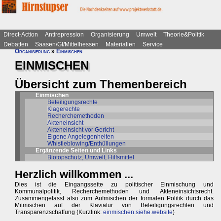
Direct-Action
Antirepression
Organisierung
Umwelt
Theorie&Politik
Debatten
Saasen/GI/Mittelhessen
Materialien
Service
Organisierung
»
Einmischen
EINMISCHEN
Übersicht zum Themenbereich
Einmischen
Beteiligungsrechte
Klagerechte
Recherchemethoden
Akteneinsicht
Akteneinsicht vor Gericht
Eigene Angelegenheiten
Whistleblowing/Enthüllungen
Ergänzende Seiten und Links
Biotopschutz, Umwelt, Hilfsmittel
Herzlich willkommen ...
Dies ist die Eingangsseite zu politischer Einmischung und
Kommunalpolitik, Recherchemethoden und Akteneinsichtsrecht.
Zusammengefasst also zum Aufmischen der formalen Politik durch das
Mitmischen auf der Klaviatur von Beteiligungsrechten und
Transparenzschaffung (Kurzlink:
einmischen.siehe.website
)