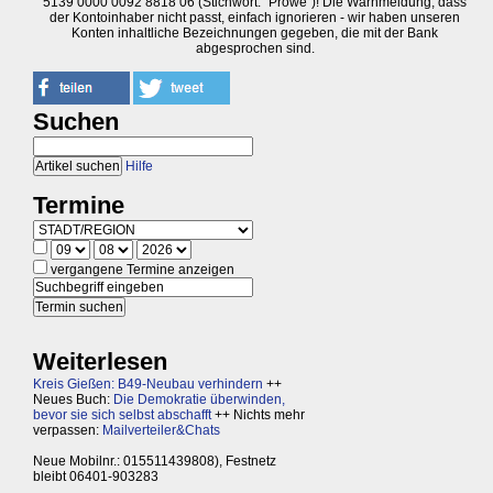
5139 0000 0092 8818 06 (Stichwort: "Prowe")! Die Warnmeldung, dass
der Kontoinhaber nicht passt, einfach ignorieren - wir haben unseren
Konten inhaltliche Bezeichnungen gegeben, die mit der Bank
abgesprochen sind.
Suchen
Hilfe
Termine
vergangene Termine anzeigen
Weiterlesen
Kreis Gießen: B49-Neubau verhindern
++
Neues Buch:
Die Demokratie überwinden,
bevor sie sich selbst abschafft
++ Nichts mehr
verpassen:
Mailverteiler&Chats
Neue Mobilnr.: 015511439808), Festnetz
bleibt 06401-903283