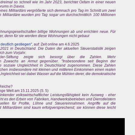
 dreimal so schnell wie im Jahr 2023, berichtet Oxfam in einer neuen
orums in Davos.
ines Milliardärs vergrößerte sich demnach pro Tag im Schnitt um zwei
n Milliardäre wurden pro Tag sogar um durchschnittlich 100 Millionen
hnungsgesellschaften billige Wohnungen ab und errichten neue. Für
uer, denn für sie werden diese Wohnungen nicht gebaut
 deutlich gestiegen
", auf: Zeit online am 4.6.2025
021 in Deutschland. Die Daten der aktuellen Steuerstatistik zeigen
ich zum Vorjahr.
kler-Stiftung zeigte sich besorgt über die Zahlen. Mehr
m Zuwachs an Armut gegenüber. "Insbesondere seit Beginn der
 soziale Ungleichheit in Deutschland zugenommen. Diese Zahlen
schen insbesondere mit kleinen und mittleren Einkommen einen realen
 Ungleichheit sei dabei Wasser auf die Mühlen derer, die demokratische
 Reiche?
Junge Welt am 15.11.2025 (S. 5)
inkender volkswirtschaftlicher Leistungsfähigkeit kein Ausweg - eher
eht es den Erben von Fabriken, Handwerksbetrieben und Dienstleistern
llen für Profite, Löhne und Steuereinnahmen. Angriffe auf die
 Milliardären sind kaum erfolgversprechend; sie können diese leicht