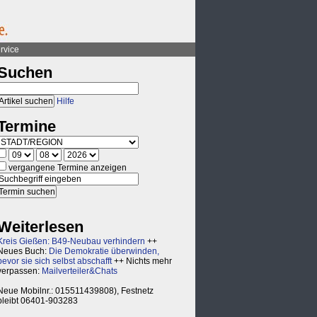
rvice
Suchen
Hilfe
Termine
vergangene Termine anzeigen
Weiterlesen
Kreis Gießen: B49-Neubau verhindern
++
Neues Buch:
Die Demokratie überwinden,
bevor sie sich selbst abschafft
++ Nichts mehr
verpassen:
Mailverteiler&Chats
Neue Mobilnr.: 015511439808), Festnetz
bleibt 06401-903283