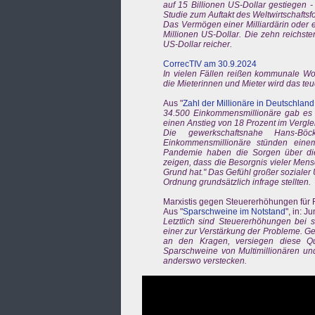
auf 15 Billionen US-Dollar gestiegen -
Studie zum Auftakt des Weltwirtschaftsf
Das Vermögen einer Milliardärin oder e
Millionen US-Dollar. Die zehn reichste
US-Dollar reicher.
CorrecTIV am 30.9.2024
In vielen Fällen reißen kommunale Wo
die Mieterinnen und Mieter wird das te
Aus "
Zahl der Millionäre in Deutschland
34.500 Einkommensmillionäre gab es 2
einen Anstieg von 18 Prozent im Vergle
Die gewerkschaftsnahe Hans-Böc
Einkommensmillionäre stünden eine
Pandemie haben die Sorgen über die
zeigen, dass die Besorgnis vieler Men
Grund hat." Das Gefühl großer sozialer
Ordnung grundsätzlich infrage stellten.
Marxistis gegen Steuererhöhungen für
Aus "
Sparschweine im Notstand
", in: 
Letztlich sind Steuererhöhungen bei s
einer zur Verstärkung der Probleme. G
an den Kragen, versiegen diese Que
Sparschweine von Multimillionären und
anderswo verstecken.