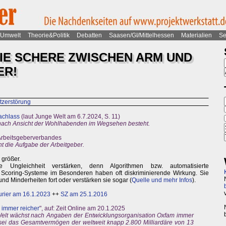
Umwelt
Theorie&Politik
Debatten
Saasen/GI/Mittelhessen
Materialien
Se
DIE SCHERE ZWISCHEN ARM UND
ER!
tzerstörung
achlass
(laut Junge Welt am 6.7.2024, S. 11)
 nach Ansicht der Wohlhabenden im Wegsehen besteht.
 Arbeitsgeberverbandes
ht die Aufgabe der Arbeitgeber.
 größer.
e Ungleichheit verstärken, denn Algorithmen bzw. automatisierte
Scoring-Systeme im Besonderen haben oft diskriminierende Wirkung. Sie
d Minderheiten fort oder verstärken sie sogar (
Quelle und mehr Infos
).
urier am 16.1.2023
++
SZ am 25.1.2016
 immer reicher
", auf: Zeit Online am 20.1.2025
elt wächst nach Angaben der Entwicklungsorganisation Oxfam immer
 sei das Gesamtvermögen der weltweit knapp 2.800 Milliardäre von 13