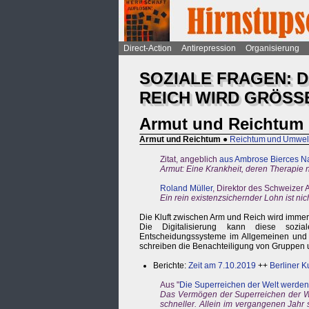
Direct-Action
Antirepression
Organisierung
SOZIALE FRAGEN: 
REICH WIRD GRÖSS
Armut und Reichtum
Armut und Reichtum
●
Reichtum und Umwel
Zitat, angeblich
aus Ambrose Bierces N
Armut: Eine Krankheit, deren Therapie
Roland Müller
, Direktor des Schweizer
Ein rein existenzsichernder Lohn ist nic
Die Kluft zwischen Arm und Reich wird immer
Die Digitalisierung kann diese sozial
Entscheidungssysteme im Allgemeinen und 
schreiben die Benachteiligung von Gruppen un
Berichte:
Zeit am 7.10.2019
++
Berliner K
Aus "
Die Superreichen der Welt werden
Das Vermögen der Superreichen der W
schneller. Allein im vergangenen Jahr