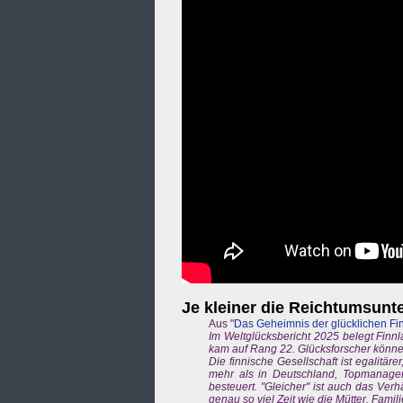
Je kleiner die Reichtumsunt
Aus "
Das Geheimnis der glücklichen Fi
Im Weltglücksbericht 2025 belegt Finn
kam auf Rang 22. Glücksforscher können
Die finnische Gesellschaft ist egalitär
mehr als in Deutschland, Topmanag
besteuert. "Gleicher" ist auch das Verh
genau so viel Zeit wie die Mütter. Fam