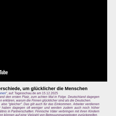
erschiede, um glücklicher die Menschen
nnen
", auf: Tagesschau.de am 15.12.2025
land den ersten Platz, zum achten Mal in Folge. Deutschland dagegen
 erklären, warum die Finnen glücklicher sind als die Deutschen.
er, also "gleicher". Das gilt auch für das Einkommen. Arbeiter verdienen
er haben dagegen oft weniger und werden zudem auch noch höher
ältnis in Partnerschaften: Finnische Väter verbringen mit ihren Kindern
ilien können auf eine Vielzahl von Betreuungsangeboten zurückgreifen.