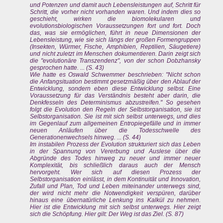
und Potenzen und damit auch Lebensleistungen auf, Schritt für
Schritt, die vorher nicht vorhanden waren. Und indem dies so
geschieht, wirken die biomolekularen und
evolutionsbiologischen Voraussetzungen fort und fort. Doch
das, was sie ermöglichen, führt in neue Dimensionen der
Lebensleistung, wie sie sich längs der großen Formengruppen
(Insekten, Würmer, Fische, Amphibien, Reptilien, Säugetiere)
und nicht zuletzt im Menschen dokumentieren. Darin zeigt sich
die "evolutionäre Transzendenz", von der schon Dobzhansky
gesprochen hatte. ... (S. 43)
Wie hatte es Oswald Schwemmer beschrieben: "Nicht schon
die Anfangsituation bestimmt gesetzmäßig über den Ablauf der
Entwicklung, sondern eben diese Entwicklung selbst. Eine
Voraussetzung für das Verständnis besteht aber darin, die
Denkfesseln des Determinismus abzustreifen." So gesehen
folgt die Evolution den Regeln der Selbstorganisation, sie ist
Selbstorganisation. Sie ist mit sich selbst unterwegs, und dies
im Gegenlauf zum allgemeinen Entropiegefälle und in immer
neuen Anläufen über die Todesschwelle des
Generationenwechsels hinweg. ... (S. 44)
Im instabilen Prozess der Evolution strukturiert sich das Leben
in der Spannung von Vererbung und Auslese über die
Abgründe des Todes hinweg zu neuer und immer neuer
Komplexität, bis schließlich daraus auch der Mensch
hervorgeht. Wer sich auf diesen Prozess der
Selbstorganisation einlässt, in dem Kontinuität und Innovation,
Zufall und Plan, Tod und Leben miteinander unterwegs sind,
der wird nicht mehr die Notwendigkeit verspüren, darüber
hinaus eine übernatürliche Lenkung ins Kalkül zu nehmen.
Hier ist die Entwicklung mit sich selbst unterwegs. Hier zeigt
sich die Schöpfung. Hier gilt: Der Weg ist das Ziel. (S. 87)