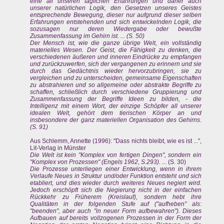
eine all unseren täglichen Erfahrungen und daher auch
unserer natürlichen Logik, den Gesetzen unseres Geistes
entsprechende Bewegung, dieser nur aufgrund dieser selben
Erfahrungen entstehenden und sich entwickelnden Logik, die
sozusagen nur deren Wiedergabe oder bewußte
Zusammenfassung im Gehirn ist. ... (S. 50)
Der Mensch ist, wie die ganze übrige Welt, ein vollständig
materielles Wesen. Der Geist, die Fähigkeit zu denken, die
verschiedenen äußeren und inneren Eindrücke zu empfangen
und zurückzuwerfen, sich der vergangenen zu erinnern und sie
durch das Gedächtnis wieder hervorzubringen, sie zu
vergleichen und zu unterscheiden, gemeinsame Eigenschaften
zu abstrahieren und so allgemeine oder abstrakte Begriffe zu
schaffen, schließlich durch verschiedene Gruppierung und
Zusammenfassung der Begriffe Ideen zu bilden, - die
Intelligenz mit einem Wort, der einzige Schöpfer all unserer
idealen Welt, gehört dem tierischen Körper an und
insbesondere der ganz materiellen Organisation des Gehirns.
(S. 91)
Aus Schlemm, Annette (1996): "Dass nichts bleibt, wie es ist ...",
Lit-Verlag in Münster
Die Welt ist kein "Komplex von fertigen Dingen", sondern ein
"Komplex von Prozessen" (Engels 1962, S.293). ...
(S. 30)
Die Prozesse unterliegen einer Entwicklung, wenn in ihrem
Verlaufe Neues in Struktur und/oder Funktion entsteht und sich
etabliert, und dies wieder durch weiteres Neues negiert wird.
Jedoch erschöpft sich die Negierung nicht in der einfachen
Rückkehr zu Früherem (Kreislauf), sondern hebt ihre
Qualitäten in der folgenden Stufe auf ("aufheben" als:
"beenden", aber auch "in neuer Form aufbewahren"). Dieses
Aufbauen auf bereits vollzogenen Prozessen in der Form der