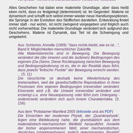
Alles Geschehen hat dabei eine materielle Grundlage, aber dass heißt
eben nicht, dass es festgelegt (determiniert) ist. Im Gegenteil: Materie ist
dynamisch und schafft sich selbst immer wieder neue Handlungsoptionen,
die Sprünge in der Evolution des Stofflichen darstellen. Entwicklung findet
immer statt - nur wohin, ist nicht zwingend vorgegeben und folglich auch
nicht vorhersehbar. Die materielle Grundlage verändert sich aufgrund des
Geschehens. Materie ist Dynamik, das Teil ist die Schwingung und
umgekehrt.
Aus: Schlemm, Annette (1999): "dass nichts bleibt, wie es ist ...",
Band II: Möglichkeiten menschlicher Zukünfte
Alle Materiebereiche sind in Bewegung. Die Bewegung
verändert die (die inneren und die äußeren) Bedingungen des
eigenen (Da-)Seins. Diese Rückkopplung zwischen Bewegung
und Bedingungänderung ist es, die in der Realität dazu führt,
dass jeweils "kritische Punkte" der Bewegung erreicht werden.
...
(S. 11)
Die Geschichte ist deshalb keine Wiederholung des
Immerselben, weil die gesellschaftliche Reproduktion in ihren
Prozessen ihre eigenen Bedingungen irreversibel verändert.
Einerseits wird z.B. die Umwelt irreversibel verändert und
erzwingt u.a. eine Neuanpassung oder führt zum Untergang -
andererseits verändern sich auch innere Charakteristika.
(S.
156)
Aus dem "Potsdamer Manifest 2005 (
Infoseite
und als
PDF
)
Die Einsichten der modernen Physik, der ‚Quantenphysik’,
legen eine Weltdeutung nahe, die grundsätzlich aus dem
materialistisch-mechanischen Weltbild herausführt. Anstelle
der bisher angenommenen Welt, einer mechanistischen,
dinglichen (objektivierbaren), zeitlich determinierten ‚Realität’