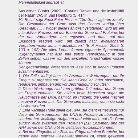
Mannigfaltigkeit geprägt ist.
Aus Altner, Günter (2009): "Charles Darwin und die Instabilität
der Natur",VAS in Bad Homburg (S. 41ff.)
Mit Recht sagt Ernst Peter Fischer: "Die Gene agieren kreativ.
Die Gesamtheit der Gene also das Genom verfügt über
Kreativität. ( ... ) Wobei diese Fähigkeit verstanden wird als ein
interaktiver Prozess auf der Ebene der Gene und Proteine, bei
der das Vorhandene erst registriert und dann auf das
Erkundete reagiert wird, um zuletzt nach evolutionären
Vorgaben weiter auf ihm aufzubauen." (E. P. Fischer, 2009, S.
103 u. 102) Die allen Lebensformen eignende Spontaneität
(Eigendynamik) hat also ihre tiefste Verwurzelung in den
Zellen selber, was wir von den Einzellern längst hätten wissen
können.
Der gegenwärtige Wissensstand lässt sich in sieben Punkten
zusammenfassen:
1. Die Zelle verfügt über ein Arsenal an Werkzeugen, um ihr
Erbgut zu organisieren: Sie kann Gene an oder abschalten,
reparieren, umbauen und vor Beschädigung schützen.
2. Diese Werkzeuge sind zum größten Teil neben den Genen
im Erbgut enthalten. Sie bilden beim Menschen sogar die
Hauptmasse der DNA, nämlich 98 Prozent; die Gene machen
nur zwei Prozent aus. Die Gene sind machtlos, wenn sie nicht
aktiviert werden.
3. Eine wichtige Rolle spielt die RNA; sie dient keineswegs nur
dazu, die Gensequenzen der DNA in Proteine zu übersetzen,
sondern hat vielfältige Aufgaben und wirkt auch auf die Gene
zurück. Auch zwischen den Proteinen (z.B. Enzymen) und der
RNA sowie der DNA gibt es vielfältige Rückkoppelungen.
4. Bei den Eingriffen der Zelle ins Erbgut erhalten Bereiche, bei
denen eine gewisse Flexibilität sinnvoll ist, einen gewissen