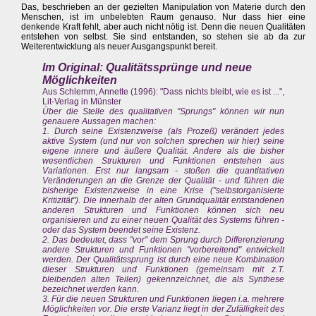
Das, beschrieben an der gezielten Manipulation von Materie durch den
Menschen, ist im unbelebten Raum genauso. Nur dass hier eine
denkende Kraft fehlt, aber auch nicht nötig ist. Denn die neuen Qualitäten
entstehen von selbst. Sie sind entstanden, so stehen sie ab da zur
Weiterentwicklung als neuer Ausgangspunkt bereit.
Im Original: Qualitätssprünge und neue
Möglichkeiten
Aus Schlemm, Annette (1996): "Dass nichts bleibt, wie es ist ...",
Lit-Verlag in Münster
Über die Stelle des qualitativen "Sprungs" können wir nun
genauere Aussagen machen:
1. Durch seine Existenzweise (als Prozeß) verändert jedes
aktive System (und nur von solchen sprechen wir hier) seine
eigene innere und äußere Qualität. Andere als die bisher
wesentlichen Strukturen und Funktionen entstehen aus
Variationen. Erst nur langsam - stoßen die quantitativen
Veränderungen an die Grenze der Qualität - und führen die
bisherige Existenzweise in eine Krise ("selbstorganisierte
Kritizität"). Die innerhalb der alten Grundqualität entstandenen
anderen Strukturen und Funktionen können sich neu
organisieren und zu einer neuen Qualität des Systems führen -
oder das System beendet seine Existenz.
2. Das bedeutet, dass "vor" dem Sprung durch Differenzierung
andere Strukturen und Funktionen "vorbereitend" entwickelt
werden. Der Qualitätssprung ist durch eine neue Kombination
dieser Strukturen und Funktionen (gemeinsam mit z.T.
bleibenden alten Teilen) gekennzeichnet, die als Synthese
bezeichnet werden kann.
3. Für die neuen Strukturen und Funktionen liegen i.a. mehrere
Möglichkeiten vor. Die erste Varianz liegt in der Zufälligkeit des