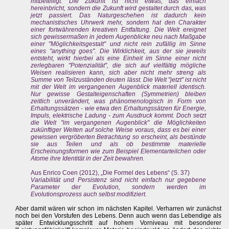
mitbeteiligt. Die Zukunft ist nicht etwas, das einfach
hereinbricht, sondern die Zukunft wird gestaltet durch das, was
jetzt passiert. Das Naturgeschehen ist dadurch kein
mechanistisches Uhrwerk mehr, sondern hat den Charakter
einer fortwährenden kreativen Entfaltung. Die Welt ereignet
sich gewissermaßen in jedem Augenblicke neu nach Maßgabe
einer "Möglichkeitsgestalt" und nicht rein zufällig im Sinne
eines "anything goes". Die Wirklichkeit, aus der sie jeweils
entsteht, wirkt hierbei als eine Einheit im Sinne einer nicht
zerlegbaren "Potenzialität", die sich auf vielfältig mögliche
Weisen realisieren kann, sich aber nicht mehr streng als
Summe von Teilzuständen deuten lässt. Die Welt "jetzt" ist nicht
mit der Welt im vergangenen Augenblick materiell identisch.
Nur gewisse Gestalteigenschaften (Symmetrien) bleiben
zeitlich unverändert, was phänomenologisch in Form von
Erhaltungssätzen - wie etwa den Erhaltungssätzen für Energie,
Impuls, elektrische Ladung - zum Ausdruck kommt. Doch setzt
die Welt "im vergangenen Augenblick" die Möglichkeiten
zukünftiger Welten auf solche Weise voraus, dass es bei einer
gewissen vergröberten Betrachtung so erscheint, als bestünde
sie aus Teilen und als ob bestimmte materielle
Erscheinungsformen wie zum Beispiel Elementarteilchen oder
Atome ihre Identität in der Zeit bewahren.
Aus Enrico Coen (2012), „Die Formel des Lebens“ (S. 37)
Variabilität und Persistenz sind nicht einfach nur gegebene
Parameter der Evolution, sondern werden im
Evolutionsprozess auch selbst modifiziert.
Aber damit wären wir schon im nächsten Kapitel. Verharren wir zunächst
noch bei den Vorstufen des Lebens. Denn auch wenn das Lebendige als
später Entwicklungsschritt auf hohem Vorniveau mit besonderer