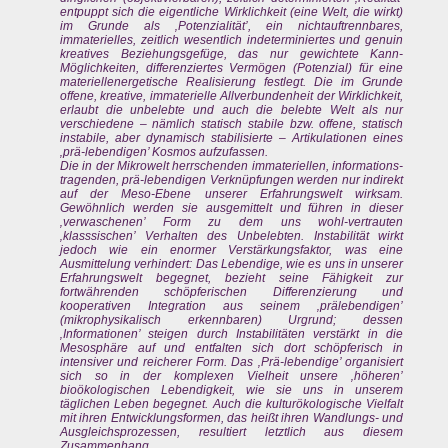
entpuppt sich die eigentliche Wirklichkeit (eine Welt, die wirkt)
im Grunde als ‚Potenzialität’, ein nichtauftrennbares,
immaterielles, zeitlich wesentlich indeterminiertes und genuin
kreatives Beziehungsgefüge, das nur gewichtete Kann-
Möglichkeiten, differenziertes Vermögen (Potenzial) für eine
materiellenergetische Realisierung festlegt. Die im Grunde
offene, kreative, immaterielle Allverbundenheit der Wirklichkeit,
erlaubt die unbelebte und auch die belebte Welt als nur
verschiedene – nämlich statisch stabile bzw. offene, statisch
instabile, aber dynamisch stabilisierte – Artikulationen eines
‚prä-lebendigen’ Kosmos aufzufassen.
Die in der Mikrowelt herrschenden immateriellen, informations-
tragenden, prä-lebendigen Verknüpfungen werden nur indirekt
auf der Meso-Ebene unserer Erfahrungswelt wirksam.
Gewöhnlich werden sie ausgemittelt und führen in dieser
‚verwaschenen’ Form zu dem uns wohl-vertrauten
‚klasssischen’ Verhalten des Unbelebten. Instabilität wirkt
jedoch wie ein enormer Verstärkungsfaktor, was eine
Ausmittelung verhindert: Das Lebendige, wie es uns in unserer
Erfahrungswelt begegnet, bezieht seine Fähigkeit zur
fortwährenden schöpferischen Differenzierung und
kooperativen Integration aus seinem ‚prälebendigen’
(mikrophysikalisch erkennbaren) Urgrund; dessen
‚Informationen’ steigen durch Instabilitäten verstärkt in die
Mesosphäre auf und entfalten sich dort schöpferisch in
intensiver und reicherer Form. Das ‚Prä-lebendige’ organisiert
sich so in der komplexen Vielheit unsere ‚höheren’
bioökologischen Lebendigkeit, wie sie uns in unserem
täglichen Leben begegnet. Auch die kulturökologische Vielfalt
mit ihren Entwicklungsformen, das heißt ihren Wandlungs- und
Ausgleichsprozessen, resultiert letztlich aus diesem
Zusammenhang.