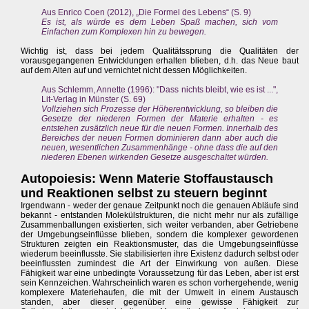
Aus Enrico Coen (2012), „Die Formel des Lebens“ (S. 9)
Es ist, als würde es dem Leben Spaß machen, sich vom
Einfachen zum Komplexen hin zu bewegen.
Wichtig ist, dass bei jedem Qualitätssprung die Qualitäten der
vorausgegangenen Entwicklungen erhalten blieben, d.h. das Neue baut
auf dem Alten auf und vernichtet nicht dessen Möglichkeiten.
Aus Schlemm, Annette (1996): "Dass nichts bleibt, wie es ist ...",
Lit-Verlag in Münster (S. 69)
Vollziehen sich Prozesse der Höherentwicklung, so bleiben die
Gesetze der niederen Formen der Materie erhalten - es
entstehen zusätzlich neue für die neuen Formen. Innerhalb des
Bereiches der neuen Formen dominieren dann aber auch die
neuen, wesentlichen Zusammenhänge - ohne dass die auf den
niederen Ebenen wirkenden Gesetze ausgeschaltet würden.
Autopoiesis: Wenn Materie Stoffaustausch
und Reaktionen selbst zu steuern beginnt
Irgendwann - weder der genaue Zeitpunkt noch die genauen Abläufe sind
bekannt - entstanden Molekülstrukturen, die nicht mehr nur als zufällige
Zusammenballungen existierten, sich weiter verbanden, aber Getriebene
der Umgebungseinflüsse blieben, sondern die komplexer gewordenen
Strukturen zeigten ein Reaktionsmuster, das die Umgebungseinflüsse
wiederum beeinflusste. Sie stabilisierten ihre Existenz dadurch selbst oder
beeinflussten zumindest die Art der Einwirkung von außen. Diese
Fähigkeit war eine unbedingte Voraussetzung für das Leben, aber ist erst
sein Kennzeichen. Wahrscheinlich waren es schon vorhergehende, wenig
komplexere Materiehaufen, die mit der Umwelt in einem Austausch
standen, aber dieser gegenüber eine gewisse Fähigkeit zur