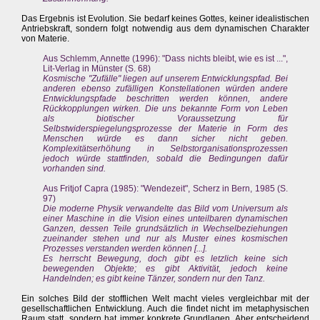
Das Ergebnis ist Evolution. Sie bedarf keines Gottes, keiner idealistischen
Antriebskraft, sondern folgt notwendig aus dem dynamischen Charakter
von Materie.
Aus Schlemm, Annette (1996): "Dass nichts bleibt, wie es ist ...",
Lit-Verlag in Münster (S. 68)
Kosmische "Zufälle" liegen auf unserem Entwicklungspfad. Bei
anderen ebenso zufälligen Konstellationen würden andere
Entwicklungspfade beschritten werden können, andere
Rückkopplungen wirken. Die uns bekannte Form von Leben
als biotischer Voraussetzung für
Selbstwiderspiegelungsprozesse der Materie in Form des
Menschen würde es dann sicher nicht geben.
Komplexitätserhöhung in Selbstorganisationsprozessen
jedoch würde stattfinden, sobald die Bedingungen dafür
vorhanden sind.
Aus Fritjof Capra (1985): "Wendezeit", Scherz in Bern, 1985 (S.
97)
Die moderne Physik verwandelte das Bild vom Universum als
einer Maschine in die Vision eines unteilbaren dynamischen
Ganzen, dessen Teile grundsätzlich in Wechselbeziehungen
zueinander stehen und nur als Muster eines kosmischen
Prozesses verstanden werden können [...].
Es herrscht Bewegung, doch gibt es letzlich keine sich
bewegenden Objekte; es gibt Aktivität, jedoch keine
Handelnden; es gibt keine Tänzer, sondern nur den Tanz.
Ein solches Bild der stofflichen Welt macht vieles vergleichbar mit der
gesellschaftlichen Entwicklung. Auch die findet nicht im metaphysischen
Raum statt, sondern hat immer konkrete Grundlagen. Aber entscheidend