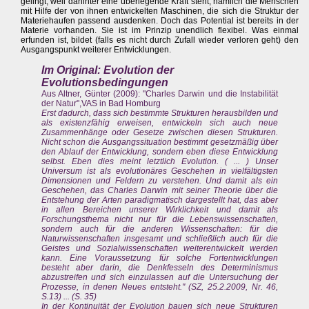
gelingt, weil dahinter eine überlegende Kraft steht, nämlich die Menschen
mit Hilfe der von ihnen entwickelten Maschinen, die sich die Struktur der
Materiehaufen passend ausdenken. Doch das Potential ist bereits in der
Materie vorhanden. Sie ist im Prinzip unendlich flexibel. Was einmal
erfunden ist, bildet (falls es nicht durch Zufall wieder verloren geht) den
Ausgangspunkt weiterer Entwicklungen.
Im Original: Evolution der
Evolutionsbedingungen
Aus Altner, Günter (2009): "Charles Darwin und die Instabilität
der Natur",VAS in Bad Homburg
Erst dadurch, dass sich bestimmte Strukturen herausbilden und
als existenzfähig erweisen, entwickeln sich auch neue
Zusammenhänge oder Gesetze zwischen diesen Strukturen.
Nicht schon die Ausgangssituation bestimmt gesetzmäßig über
den Ablauf der Entwicklung, sondern eben diese Entwicklung
selbst. Eben dies meint letztlich Evolution. ( ... ) Unser
Universum ist als evolutionäres Geschehen in vielfältigsten
Dimensionen und Feldern zu verstehen. Und damit als ein
Geschehen, das Charles Darwin mit seiner Theorie über die
Entstehung der Arten paradigmatisch dargestellt hat, das aber
in allen Bereichen unserer Wirklichkeit und damit als
Forschungsthema nicht nur für die Lebenswissenschaften,
sondern auch für die anderen Wissenschaften: für die
Naturwissenschaften insgesamt und schließlich auch für die
Geistes und Sozialwissenschaften weiterentwickelt werden
kann. Eine Voraussetzung für solche Fortentwicklungen
besteht aber darin, die Denkfesseln des Determinismus
abzustreifen und sich einzulassen auf die Untersuchung der
Prozesse, in denen Neues entsteht." (SZ, 25.2.2009, Nr. 46,
S.13) ... (S. 35)
In der Kontinuität der Evolution bauen sich neue Strukturen