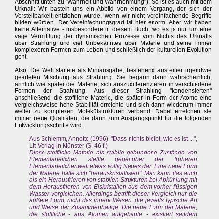
Abschnitt unten zu "Wahrheit und Wahrnehmung"). So ist es auch mit dem
Urknall: Wir basteln uns ein Abbild von einem Vorgang, der sich der
Vorstellbarkeit entziehen würde, wenn wir nicht vereinfachende Begriffe
bilden würden. Der Vereinfachungsgrad ist hier enorm. Aber wir haben
keine Alternative - insbesondere in diesem Buch, wo es ja nur um eine
vage Vermittlung der dynamischen Prozesse vom Nichts des Urknalls
über Strahlung und viel Unbekanntes über Materie und seine immer
komplexeren Formen zum Leben und schließlich der kulturellen Evolution
geht.
Also: Die Welt startete als Miniausgabe, bestehend aus einer irgendwie
gearteten Mischung aus Strahlung. Sie begann dann wahrscheinlich,
ähnlich wie später die Materie, sich auszudifferenzieren in verschiedene
Formen der Strahlung. Aus dieser Strahlung "kondensierten"
anschließend die stoffliche Materie, die später in Form der Atome eine
vergleichsweise hohe Stabilität erreichte und sich dann wiederum immer
weiter zu komplexen Molekülstrukturen verband. Dabei erreichen sie
immer neue Qualitäten, die dann zum Ausgangspunkt für die folgenden
Entwicklungsschritte wird.
Aus Schlemm, Annette (1996): "Dass nichts bleibt, wie es ist ...",
Lit-Verlag in Münster (S. 46 f.)
Diese stoffliche Materie als stabile gebundene Zustände von
Elementarteilchen stellte gegenüber der früheren
Elementarteilchenwelt etwas völlig Neues dar. Eine neue Form
der Materie hatte sich "herauskristallisiert". Man kann das auch
als ein Herausfrieren von stabilen Strukturen bei Abkühlung mit
dem Herausfrieren von Eiskristallen aus dem vorher flüssigen
Wasser vergleichen. Allerdings betrifft dieser Vergleich nur die
äußere Form, nicht das innere Wesen, die jeweils typische Art
und Weise der Zusammenhänge. Die neue Form der Materie,
die stoffliche - aus Atomen aufgebaute - existiert seitdem