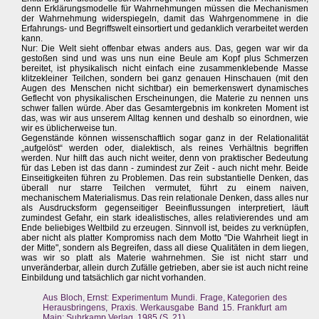
denn Erklärungsmodelle für Wahrnehmungen müssen die Mechanismen
der Wahrnehmung widerspiegeln, damit das Wahrgenommene in die
Erfahrungs- und Begriffswelt einsortiert und gedanklich verarbeitet werden
kann.
Nur: Die Welt sieht offenbar etwas anders aus. Das, gegen war wir da
gestoßen sind und was uns nun eine Beule am Kopf plus Schmerzen
bereitet, ist physikalisch nicht einfach eine zusammenklebende Masse
klitzekleiner Teilchen, sondern bei ganz genauen Hinschauen (mit den
Augen des Menschen nicht sichtbar) ein bemerkenswert dynamisches
Geflecht von physikalischen Erscheinungen, die Materie zu nennen uns
schwer fallen würde. Aber das Gesamtergebnis im konkreten Moment ist
das, was wir aus unserem Alltag kennen und deshalb so einordnen, wie
wir es üblicherweise tun.
Gegenstände können wissenschaftlich sogar ganz in der Relationalität
„aufgelöst“ werden oder, dialektisch, als reines Verhältnis begriffen
werden. Nur hilft das auch nicht weiter, denn von praktischer Bedeutung
für das Leben ist das dann - zumindest zur Zeit - auch nicht mehr. Beide
Einseitigkeiten führen zu Problemen. Das rein substantielle Denken, das
überall nur starre Teilchen vermutet, führt zu einem naiven,
mechanischem Materialismus. Das rein relationale Denken, dass alles nur
als Ausdrucksform gegenseitiger Beeinflussungen interpretiert, läuft
zumindest Gefahr, ein stark idealistisches, alles relativierendes und am
Ende beliebiges Weltbild zu erzeugen. Sinnvoll ist, beides zu verknüpfen,
aber nicht als platter Kompromiss nach dem Motto "Die Wahrheit liegt in
der Mitte", sondern als Begreifen, dass all diese Qualitäten in dem liegen,
was wir so platt als Materie wahrnehmen. Sie ist nicht starr und
unveränderbar, allein durch Zufälle getrieben, aber sie ist auch nicht reine
Einbildung und tatsächlich gar nicht vorhanden.
Aus Bloch, Ernst: Experimentum Mundi. Frage, Kategorien des
Herausbringens, Praxis. Werkausgabe Band 15. Frankfurt am
Main: Suhrkamp Verlag. 1985 (S. 21)