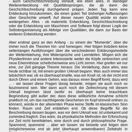
- auch Geschichtsschreibung verläuft, wie eben alles, in ständiger
Weiterentwicklung mit Qualitätssprüngen, die ab dann die
Geschichtsschreibung durchgehend prägen. Jeden Tag kann eine
Entdeckung hinzukommen, die einen guten Teil bisheriger Auffassungen
über Geschichte umwirft. Auf dieser neuen Qualität würde es dann
weitergehen. Alles - ob materielle Entwicklung, Geschichtsschreibung
oder die Entwicklung von Maschinen und Software folgt dieser Logik der
Selbstorganisierung als Abfolge von Qualitäten, die dann zur Basis der
weiteren Entwicklung werden.
Aber erstmal ganz an den Anfang - zu einem der "Momente", über die
immer noch die Theorien hin- und herwogen. Hier folgen trotzdem keine
seitenlangen Ausführungen über die verschiedenen Erklärungsmodelle
der Weltentstehung, ihre Widersprüche und Leerstellen. Mögen sich die
PhysikerInnen und andere Interessierte weiter die Köpfe zerbrechen und
neue Erkenntnisse scheibchenweise ans Licht zerren. Hier greifen wir nur
eine, zur Zeit gängige Theorie heraus: Die Vorstellung, dass alles, was
heute sichtbar ist, mit einem großen Urknall begann. Was auch immer das
tatsächlich war, ob es überhaupt knallte, was ein Knall ist, ob der nicht erst
durch Ohren und einem Gehirn, was daraus einen Begriff formt, dazu wird
... - wir lassen diese Fragen lässig beiseite, mögen sie auch noch so
faszinierend sein. Wer dann auch noch die Zeitrechnung mit diesem
Urknall beginnen lässt (wofür es überhaupt keine brauchbare
Begründung gibt außer der, dass diese willkürliche Annahme schlicht
praktisch ist, um das nachfolgende Geschehen im Kopf sinnvoll ordnen zu
können), würde in der allerersten Phase keine Stoffe im klassischen Sinn
finden. Raum und Zeit entstehen erst. Ob diese Begriffe für die
Beschreibung dessen taugen, was vor dem Urknall war, ist unbekannt und
zumindest fraglich. Das wäre, da physikalische Methoden der Erforschung
zur Zeit nicht bereitstehen, eine durch und durch philosophische Frage.
Spannend, spannend ... aber wir lassen sie beiseite und folgen dem
(möglicherweise erst ab jetzt überhaupt anwendbaren) Zeitstrahl in