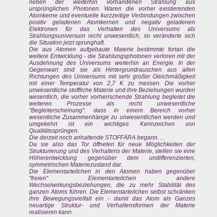
neben der weiterhin vorhandenen Strahlung aus
ursprünglichen Photonen. Waren die vorher existierenden
Atomkerne und eventuelle kurzzeitige Verbindungen zwischen
positiv geladenen Atomkernen und negativ geladenen
Elektronen für das Verhalten des Universums als
Strahlungsuniversum recht unwesentlich, so veränderte sich
die Situation jetzt sprunghaft.
Die aus Atomen aufgebaute Materie bestimmte fortan die
weitere Entwicklung - die Strahlungsphotonen verloren mit der
Ausdehnung des Universums weiterhin an Energie. In der
Gegenwart sind sie als Hintergrundrauschen aus allen
Richtungen des Universums mit sehr großer Gleichmäßigkeit
mit einer Temperatur von 2,7 K zu messen. Die vorher
unwesentliche stoffliche Materie und ihre Beziehungen wurden
wesentlich, die vorher vorherrschende Strahlung begleitet die
weiteren Prozesse als recht unwesentliche
"Begleiterscheinung". dass in einem Bereich vorher
wesentliche Zusammenhänge zu unwesentlichen werden und
umgekehrt ist ein wichtiges Kennzeichen von
Qualitätssprüngen.
Die derzeit noch anhaltende STOFFÄRA begann. ...
Da sie also das Tor öffneten für neue Möglichkeiten der
Strukturierung und des Verhaltens der Materie, stellen sie eine
Höherentwicklung gegenüber dem undifferenzierten,
symmetrischen Materiezustand dar.
Die Elementarteilchen in den Atomen haben gegenüber
"freien" Elementarteilchen andere
Wechselwirkungsbeziehungen, die zu mehr Stabilität des
ganzen Atoms führen. Die Elementarteilchen selbst schränken
ihre Bewegungsvielfalt ein - damit das Atom als Ganzes
neuartige Struktur- und Verhaltensformen der Materie
realisieren kann.