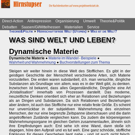
Direct-Action
Antirepression
Organisierung
Umwelt
Theorie&Politik
Debatten
Saasen/GI/Mittelhessen
Materialien
Service
Theorie&Politik
»
Herrschaftsfreie Welt (Utopien)
»
Was ist die Welt?
WAS SIND WELT UND LEBEN?
Dynamische Materie
Dynamische Materie
●
Materie im Wandel - Beispiele
●
Wahrheit und Wahrnehmung
●
Buchvorstellungen zum Thema
Steigen wir weiter hinein in diese Welt des Stofflichen. Es gibt in der
geistigen Geschichte der Menschheit verschiedene Arten, sich Materie
vorzustellen. Die ersten waren substantiell, d.h. man versuchte, dingliche
Substanzen als Grundlage von allem, was es in der Welt gibt, zu denken.
Inzwischen ist bekannt, dass alles Gegenständliche, Dingliche eine Art
„Kristallisation“ innerhalb von Prozessen darstellt. Das moderne,
neuzeitliche Denken orientiert sich eher an Relationen und Beziehungen
als an Dingen und Substanzen. Da sich Relationen und Beziehungen
aber ändern, ist auch das Stoffliche nur eine relativ feste Größe. Es scheint
nur unverrückbar in der subjektiven Wahrnehmung des einzelnen
Menschen, der nur eine begrenzte Zeitspanne überschauen und die darin
angetroffenen Zustände vergleichen kann. Da zudem die körpereigenen
Wahrnehmungsorgane im gleichen Gehirn zusammenlaufen, ähneln sich
ihre Empfindungen auch: Erst sehe ich eine Wand, dann stoße ich
dagegen, höre den Aufprall und es tut weh. Eine ganz schnöde, stoffliche
Erklärung für dieses Geschehen liegt nahe - und ist auch nicht falsch,