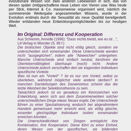
evolutionäre Wissen von zwei anderen Lebewesen in sich, das von
diesen später (mit)geschaffene neue Leben von Vieren usw. Was heute
per Stick, Internet & Co. massenweise organisiert wird, nämlich die
summierende Weitergabe angesammelten Wissens, wurde in der
Evolution erstmals durch die Sexualität als neue Qualität bereitgestellt.
Wieder entstanden neue Entwicklungsmöglichkeiten bis zur heutigen
Welt.
Im Original: Differenz und Kooperation
Aus Schlemm, Annette (1996): "Dass nichts bleibt, wie es ist ...",
Lit-Verlag in Münster (S. 96 f.)
Die biotischen Objekte sind nicht völlig gleich, sondern sie
unterscheiden sich voneinander. Diese Unterschiede werden
nicht "ausgeglichen", indem alle "Abweichler" untergehen.
Manche Unterschiede sind einfach neutral, berühren die
Überlebensfähigkeit überhaupt (noch) nicht. Andere
Unterschiede jedoch verschaffen den sie tragenden Individuen
spezifische Vorteile.
Was ist nun ein "Vorteil" ? Ist es nur von Vorteil, selbst zu
überleben, während möglichst viele andere sterben? In
manchen Darstellungen des Darwinismus scheint das die
letzte Weisheit der Selektionstheorie zu sein.
Tatsächlich jedoch ist es geradezu ein Kennzeichen von
Entwicklung, wenn sich aus dem Zusammenwirken solcher
unterschiedlichen Dinge etwas Neues ergibt. Die Unterschiede
führen zu einer Spezialisierung, wodurch bei abgestimmtem
Handeln gemeinsam mehr erreicht wird, als völlig gleiche,
einander gleichgültige Individuen isoliert voneinander
erreichen könnten. ...
Die Unterschiedlichkeit von Dingen ermöglicht ihre
Kombination, ihre Kooperation. Diese führt zu einer Einheit,
deren Wesen von der spezifischen, sie bildenden