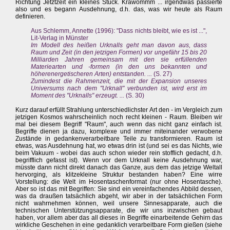
Richtung Jetztzeit ein kleines Stück. Krawommm ... irgendwas passierte
also und es begann Ausdehnung, d.h. das, was wir heute als Raum
definieren.
Aus Schlemm, Annette (1996): "Dass nichts bleibt, wie es ist ...",
Lit-Verlag in Münster
Im Modell des heißen Urknalls geht man davon aus, dass
Raum und Zeit (in den jetzigen Formen) vor ungefähr 15 bis 20
Milliarden Jahren gemeinsam mit den sie erfüllenden
Materiearten und -formen (in den uns bekannten und
höherenergetischeren Arten) entstanden. ...
(S. 27)
Zumindest die Rahmenzeit, die mit der Expansion unseres
Universums nach dem "Urknall" verbunden ist, wird erst im
Moment des "Urknalls" erzeugt. ...
(S. 30)
Kurz darauf erfüllt Strahlung unterschiedlichster Art den - im Vergleich zum
jetzigen Kosmos wahrscheinlich noch recht kleinen - Raum. Bleiben wir
mal bei diesem Begriff "Raum", auch wenn das nicht ganz einfach ist.
Begriffe dienen ja dazu, komplexe und immer miteinander verwobene
Zustände in gedankenverarbeitbare Teile zu transformieren. Raum ist
etwas, was Ausdehnung hat, wo etwas drin ist (und sei es das Nichts, wie
beim Vakuum - wobei das auch schon wieder rein stofflich gedacht, d.h.
begrifflich gefasst ist). Wenn vor dem Urknall keine Ausdehnung war,
müsste dann nicht direkt danach das Ganze, aus dem das jetzige Weltall
hervorging, als klitzekleine Struktur bestanden haben? Eine wirre
Vorstellung: die Welt im Hosentaschenformat (nur ohne Hosentasche).
Aber so ist das mit Begriffen: Sie sind ein vereinfachendes Abbild dessen,
was da draußen tatsächlich abgeht, wir aber in der tatsächlichen Form
nicht wahrnehmen können, weil unsere Sinnesapparate, auch die
technischen Unterstützungsapparate, die wir uns inzwischen gebaut
haben, vor allem aber das all dieses in Begriffe einarbeitende Gehirn das
wirkliche Geschehen in eine gedanklich verarbeitbare Form gießen (siehe