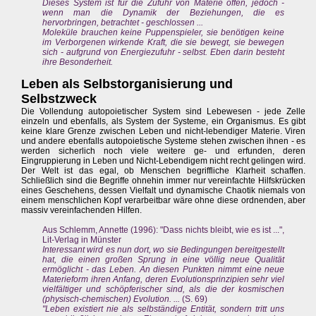
Dieses System ist für die Zufuhr von Materie offen, jedoch -
wenn man die Dynamik der Beziehungen, die es
hervorbringen, betrachtet - geschlossen ...
Moleküle brauchen keine Puppenspieler, sie benötigen keine
im Verborgenen wirkende Kraft, die sie bewegt, sie bewegen
sich - aufgrund von Energiezufuhr - selbst. Eben darin besteht
ihre Besonderheit.
Leben als Selbstorganisierung und
Selbstzweck
Die Vollendung autopoietischer System sind Lebewesen - jede Zelle
einzeln und ebenfalls, als System der Systeme, ein Organismus. Es gibt
keine klare Grenze zwischen Leben und nicht-lebendiger Materie. Viren
und andere ebenfalls autopoietische Systeme stehen zwischen ihnen - es
werden sicherlich noch viele weitere ge- und erfunden, deren
Eingruppierung in Leben und Nicht-Lebendigem nicht recht gelingen wird.
Der Welt ist das egal, ob Menschen begriffliche Klarheit schaffen.
Schließlich sind die Begriffe ohnehin immer nur vereinfachte Hilfskrücken
eines Geschehens, dessen Vielfalt und dynamische Chaotik niemals von
einem menschlichen Kopf verarbeitbar wäre ohne diese ordnenden, aber
massiv vereinfachenden Hilfen.
Aus Schlemm, Annette (1996): "Dass nichts bleibt, wie es ist ...",
Lit-Verlag in Münster
Interessant wird es nun dort, wo sie Bedingungen bereitgestellt
hat, die einen großen Sprung in eine völlig neue Qualität
ermöglicht - das Leben. An diesen Punkten nimmt eine neue
Materieform ihren Anfang, deren Evolutionsprinzipien sehr viel
vielfältiger und schöpferischer sind, als die der kosmischen
(physisch-chemischen) Evolution. ...
(S. 69)
"Leben existiert nie als selbständige Entität, sondern tritt uns