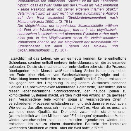
Verhaltensweisen entwickeln. Speziell ist für das Lebendige
typisch, dass es zwar Kräfte aus der Umwelt als Reiz empfängt
- seine Reaktion aber von seiner eigenen internen Struktur
determiniert wird. Es wird nicht nur eine automatische Antwort
auf den Reiz ausgelöst (Strukturdeterminiertheit nach
Maturana/Varela 1990) ...
(S. 79 f.)
Die Möglichkeiten der organischen Makromoleküle eröffnen
ein Feld von Wechselwirkungen, das es in der physikalisch-
chemischen kosmischen und planetaren Evolution vorher noch
nicht gab. In den Möglichkeiten steckt die Vielfalt mutativer
Variationen ebenso wie die Möglichkeit der Kombination der
Eigenschaften auf allen Ebenen des Molekül- und
Organismusaufbaus. ...
(S. 107)
Tatsächlich ist das Leben, wie wir es heute kennen, keine einheitliche
Schöpfung, sondern enthält mehrere Entwicklungsstufen, die aufeinander
aufbauten. Ob sie sich nacheinander entwickelten oder sich die Prozesse
überlagerten - kein Mensch weiß das bislang. Sicher ist nur, dass Leben
am Ende eine Vielzahl von Wechselwirkungen aufzeigte und die
Entwicklung immer weiter hin zu neuen Qualitäten lief. Zellen entstanden
als gegenüber der Umgebung in reguliertem Austausch stehende
Gebilde. Die hochkomplexen Membranen, Botenstoffe, Transmitter und all
dieser lebenstechnische Schnickschnack, der heutige Zellen zu
komplizierten Systemen macht, werden nicht von Anfang an da gewesen
sein. Verschiedene Teile können sogar an verschiedenen Orten in
verschiedenen Prozessen entstanden sein und sich dann vereinigt haben.
Wie genau das alles geschah - niemand weiß es. Aber als es geschah,
war eine neue Qualität da. Die blieb zwar nicht sicher erhalten
(wahrscheinlich werden Millionen von "Erfindungen" dynamischer Materie
wieder verschwunden sein oder mussten irgendwann wieder neu
entstehen, bis sie zu einem dauerhaften Baustein der komplexer
werdenden Strukturen wurden - aber die Welt hatte ja "Zeit".