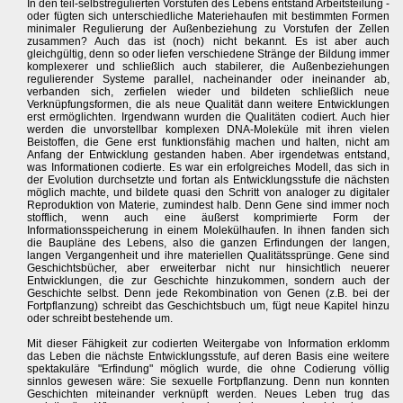
In den teil-selbstregulierten Vorstufen des Lebens entstand Arbeitsteilung -
oder fügten sich unterschiedliche Materiehaufen mit bestimmten Formen
minimaler Regulierung der Außenbeziehung zu Vorstufen der Zellen
zusammen? Auch das ist (noch) nicht bekannt. Es ist aber auch
gleichgültig, denn so oder liefen verschiedene Stränge der Bildung immer
komplexerer und schließlich auch stabilerer, die Außenbeziehungen
regulierender Systeme parallel, nacheinander oder ineinander ab,
verbanden sich, zerfielen wieder und bildeten schließlich neue
Verknüpfungsformen, die als neue Qualität dann weitere Entwicklungen
erst ermöglichten. Irgendwann wurden die Qualitäten codiert. Auch hier
werden die unvorstellbar komplexen DNA-Moleküle mit ihren vielen
Beistoffen, die Gene erst funktionsfähig machen und halten, nicht am
Anfang der Entwicklung gestanden haben. Aber irgendetwas entstand,
was Informationen codierte. Es war ein erfolgreiches Modell, das sich in
der Evolution durchsetzte und fortan als Entwicklungsstufe die nächsten
möglich machte, und bildete quasi den Schritt von analoger zu digitaler
Reproduktion von Materie, zumindest halb. Denn Gene sind immer noch
stofflich, wenn auch eine äußerst komprimierte Form der
Informationsspeicherung in einem Molekülhaufen. In ihnen fanden sich
die Baupläne des Lebens, also die ganzen Erfindungen der langen,
langen Vergangenheit und ihre materiellen Qualitätssprünge. Gene sind
Geschichtsbücher, aber erweiterbar nicht nur hinsichtlich neuerer
Entwicklungen, die zur Geschichte hinzukommen, sondern auch der
Geschichte selbst. Denn jede Rekombination von Genen (z.B. bei der
Fortpflanzung) schreibt das Geschichtsbuch um, fügt neue Kapitel hinzu
oder schreibt bestehende um.
Mit dieser Fähigkeit zur codierten Weitergabe von Information erklomm
das Leben die nächste Entwicklungsstufe, auf deren Basis eine weitere
spektakuläre "Erfindung" möglich wurde, die ohne Codierung völlig
sinnlos gewesen wäre: Sie sexuelle Fortpflanzung. Denn nun konnten
Geschichten miteinander verknüpft werden. Neues Leben trug das