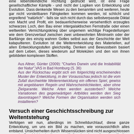
eine lebensfeindliche Richtung gedrückt wird, ist eine Frage
gesellschaftlicher Kämpfe - und nicht der Logiken von Entwicklung und
Evolution. Dass denkende Wesen zu den benannten und weiteren, heute
gar nicht vorstellbaren Fähigkeiten kommen werden, ist schlicht und
ergreifend "natürlich" - falls sie sich nicht durch das selbstverpasste Diktat
von Macht und Profit, ein bedauerlicherweise versehentlich erzeugtes
schwarzes Loch, den Bau einer intergalaktischen Fernstraße oder einen
weltweiten Vernichtungskrieg über ungemein wichtige Fragestellungen
wie dem Grenzverlauf zwischen zwei unbewohnten Miniinseln oder der
Bartlänge des einzig wahren Gottes selbst aus der Geschichte der Welt
katapultieren. Evolution ist die Weiterentwicklung des Materiellen, auf
allen Entwicklungsstufen gleichzeitig. Denken und Bewusstsein basiert
auf dem Leben, dieses wiederum auf Molekülen und den von ihnen
gebildeten komplexen Stoffen.
Aus Altner, Günter (2009): "Charles Darwin und die Instabilität
der Natur",VAS in Bad Homburg (S. 36)
Aus der Rückschau ergibt sich ein folgerichtig erscheinendes
Muster der Entwicklung, in der Vorausschau jedoch ist die vom
Zufall durchwirkte Weiterentwicklung ein offenes Spiel, gewiss
mit angebbaren Regeln und Wahrscheinlichkeiten, aber ohne
Zielgarantie. Welche Arten werden aussterben? Welche
Variationen des gegenwärtigen Artbildes werden den Sieg
davontragen? Welche Formen der Organisation werden sich
installieren?
Versuch einer Geschichtsschreibung zur
Weltentstehung
Verfolgen wir nun, allerdings im Schnelldurchlauf, diese ganze
Entwicklung, um uns ein Bild zu machen, wie voraussichtlich alles
entstand. Unsicherheiten durch Wissenslücken sind nicht ausgeschlossen