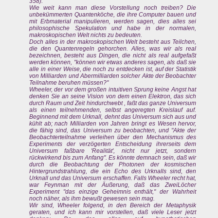
358).
Wie weit kann man diese Vorstellung noch treiben? Die
unbekümmerten Quantenköche, die ihre Computer bauen und
mit Erbmaterial manipulieren, werden sagen, dies alles sei
philosophische Spekulation und habe in der normalen,
makroskopischen Welt nichts zu bedeuten.
Doch alles in der makroskopischen Welt besteht aus Teilchen,
die den Quantenregeln gehorchen. Alles, was wir als real
bezeichnen, besteht aus Dingen, die nicht als real aufgefaßt
werden können, "können wir etwas anderes sagen, als daß sie
alle in einer Weise, die noch zu entdecken ist, auf der Statistik
von Milliarden und Abermilliarden solcher Akte der Beobachter
Teilnahme beruhen müssen?"
Wheeler, der vor dem großen intuitiven Sprung keine Angst hat
denken Sie an seine Vision von dem einen Elektron, das sich
durch Raum und Zeit hindurchwebt , faßt das ganze Universum
als einen teilnehmenden, selbst angeregten Kreislauf auf.
Beginnend mit dem Urknall, dehnt das Universum sich aus und
kühlt ab; nach Milliarden von Jahren bringt es Wesen hervor,
die fähig sind, das Universum zu beobachten, und "Akte der
Beobachterteilnahme verleihen über den Mechanismus des
Experiments der verzögerten Entscheidung ihrerseits dem
Universum faßbare 'Realität', nicht nur jetzt, sondern
rückwirkend bis zum Anfang". Es könnte demnach sein, daß wir
durch die Beobachtung der Photonen der kosmischen
Hintergrundstrahlung, die ein Echo des Urknalls sind, den
Urknall und das Universum erschaffen. Falls Wheeler recht hat,
war Feynman mit der Äußerung, daß das ZweiLöcher
Experiment "das einzige Geheimnis enthält," der Wahrheit
noch näher, als ihm bewußt gewesen sein mag.
Wir sind, Wheeler folgend, in den Bereich der Metaphysik
geraten, und ich kann mir vorstellen, daß viele Leser jetzt