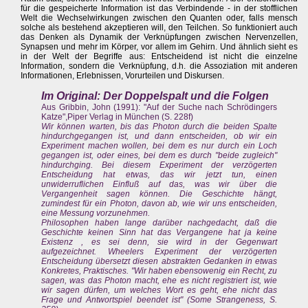
für die gespeicherte Information ist das Verbindende - in der stofflichen
Welt die Wechselwirkungen zwischen den Quanten oder, falls mensch
solche als bestehend akzeptieren will, den Teilchen. So funktioniert auch
das Denken als Dynamik der Verknüpfungen zwischen Nervenzellen,
Synapsen und mehr im Körper, vor allem im Gehirn. Und ähnlich sieht es
in der Welt der Begriffe aus: Entscheidend ist nicht die einzelne
Information, sondern die Verknüpfung, d.h. die Assoziation mit anderen
Informationen, Erlebnissen, Vorurteilen und Diskursen.
Im Original: Der Doppelspalt und die Folgen
Aus Gribbin, John (1991): "Auf der Suche nach Schrödingers
Katze",Piper Verlag in München (S. 228f)
Wir können warten, bis das Photon durch die beiden Spalte
hindurchgegangen ist, und dann entscheiden, ob wir ein
Experiment machen wollen, bei dem es nur durch ein Loch
gegangen ist, oder eines, bei dem es durch "beide zugleich"
hindurchging. Bei diesem Experiment der verzögerten
Entscheidung hat etwas, das wir jetzt tun, einen
unwiderruflichen Einfluß auf das, was wir über die
Vergangenheit sagen können. Die Geschichte hängt,
zumindest für ein Photon, davon ab, wie wir uns entscheiden,
eine Messung vorzunehmen.
Philosophen haben lange darüber nachgedacht, daß die
Geschichte keinen Sinn hat das Vergangene hat ja keine
Existenz , es sei denn, sie wird in der Gegenwart
aufgezeichnet. Wheelers Experiment der verzögerten
Entscheidung übersetzt diesen abstrakten Gedanken in etwas
Konkretes, Praktisches. "Wir haben ebensowenig ein Recht, zu
sagen, was das Photon macht, ehe es nicht registriert ist, wie
wir sagen dürfen, um welches Wort es geht, ehe nicht das
Frage und Antwortspiel beendet ist" (Some Strangeness, S.