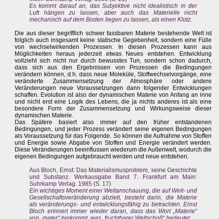
Es kommt darauf an, das Subjektive nicht idealistisch in der
Luft hängen zu lassen, aber auch das Materielle nicht
mechanisch auf dem Boden liegen zu lassen, als einen Klotz.
Die aus dieser begrifflich schwer fassbaren Materie bestehende Welt ist
folglich auch insgesamt keine statische Gegebenheit, sondern eine Fülle
von wechselwirkenden Prozessen. In diesen Prozessen kann aus
Möglichkeiten heraus jederzeit etwas Neues entstehen. Entwicklung
vollzieht sich nicht nur durch bewusstes Tun, sondern schon dadurch,
dass sich aus den Ergebnissen von Prozessen die Bedingungen
verändern können, d.h. dass neue Moleküle, Stoffwechselvorgänge, eine
veränderte Zusammensetzung der Atmosphäre oder andere
Veränderungen neue Voraussetzungen dann folgender Entwicklungen
schaffen. Evolution ist also der dynamischen Materie von Anfang an inne
und nicht erst eine Logik des Lebens, die ja nichts anderes ist als eine
besondere Form der Zusammensetzung und Wirkungsweise dieser
dynamischen Materie.
Das Spätere basiert also immer auf den früher entstandenen
Bedingungen, und jeder Prozess verändert seine eigenen Bedingungen
als Voraussetzung für das Folgende. So können die Aufnahme von Stoffen
und Energie sowie Abgabe von Stoffen und Energie verändert werden.
Diese Veränderungen beeinflussen wiederum die Außenwelt, wodurch die
eigenen Bedingungen aufgebraucht werden und neue entstehen.
Aus Bloch, Ernst: Das Materialismusproblem, seine Geschichte
und Substanz. Werkausgabe Band 7. Frankfurt am Main:
Suhrkamp Verlag. 1985 (S. 17)
Ein wichtiges Moment einer Weltanschauung, die auf Welt- und
Gesellschaftsveränderung abzielt, besteht darin, die Materie
als veränderungs- und entwicklungsfähig zu betrachten. Ernst
Bloch erinnert immer wieder daran, dass das Wort „Materie“
von „mater“ herkommt, was „fruchtbarer Weltschoß“ bedeutet.