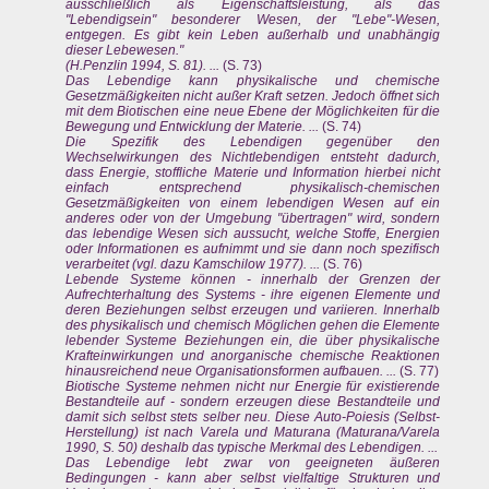
ausschließlich als Eigenschaftsleistung, als das
"Lebendigsein" besonderer Wesen, der "Lebe"-Wesen,
entgegen. Es gibt kein Leben außerhalb und unabhängig
dieser Lebewesen."
(H.Penzlin 1994, S. 81). ...
(S. 73)
Das Lebendige kann physikalische und chemische
Gesetzmäßigkeiten nicht außer Kraft setzen. Jedoch öffnet sich
mit dem Biotischen eine neue Ebene der Möglichkeiten für die
Bewegung und Entwicklung der Materie. ...
(S. 74)
Die Spezifik des Lebendigen gegenüber den
Wechselwirkungen des Nichtlebendigen entsteht dadurch,
dass Energie, stoffliche Materie und Information hierbei nicht
einfach entsprechend physikalisch-chemischen
Gesetzmäßigkeiten von einem lebendigen Wesen auf ein
anderes oder von der Umgebung "übertragen" wird, sondern
das lebendige Wesen sich aussucht, welche Stoffe, Energien
oder Informationen es aufnimmt und sie dann noch spezifisch
verarbeitet (vgl. dazu Kamschilow 1977). ...
(S. 76)
Lebende Systeme können - innerhalb der Grenzen der
Aufrechterhaltung des Systems - ihre eigenen Elemente und
deren Beziehungen selbst erzeugen und variieren. Innerhalb
des physikalisch und chemisch Möglichen gehen die Elemente
lebender Systeme Beziehungen ein, die über physikalische
Krafteinwirkungen und anorganische chemische Reaktionen
hinausreichend neue Organisationsformen aufbauen. ...
(S. 77)
Biotische Systeme nehmen nicht nur Energie für existierende
Bestandteile auf - sondern erzeugen diese Bestandteile und
damit sich selbst stets selber neu. Diese Auto-Poiesis (Selbst-
Herstellung) ist nach Varela und Maturana (Maturana/Varela
1990, S. 50) deshalb das typische Merkmal des Lebendigen. ...
Das Lebendige lebt zwar von geeigneten äußeren
Bedingungen - kann aber selbst vielfaltige Strukturen und