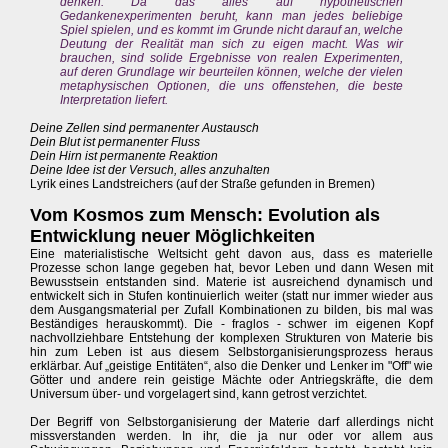
denken: Da das alles auf hypothetischen
Gedankenexperimenten beruht, kann man jedes beliebige
Spiel spielen, und es kommt im Grunde nicht darauf an, welche
Deutung der Realität man sich zu eigen macht. Was wir
brauchen, sind solide Ergebnisse von realen Experimenten,
auf deren Grundlage wir beurteilen können, welche der vielen
metaphysischen Optionen, die uns offenstehen, die beste
Interpretation liefert.
Deine Zellen sind permanenter Austausch
Dein Blut ist permanenter Fluss
Dein Hirn ist permanente Reaktion
Deine Idee ist der Versuch, alles anzuhalten
Lyrik eines Landstreichers (auf der Straße gefunden in Bremen)
Vom Kosmos zum Mensch: Evolution als
Entwicklung neuer Möglichkeiten
Eine materialistische Weltsicht geht davon aus, dass es materielle
Prozesse schon lange gegeben hat, bevor Leben und dann Wesen mit
Bewusstsein entstanden sind. Materie ist ausreichend dynamisch und
entwickelt sich in Stufen kontinuierlich weiter (statt nur immer wieder aus
dem Ausgangsmaterial per Zufall Kombinationen zu bilden, bis mal was
Beständiges herauskommt). Die - fraglos - schwer im eigenen Kopf
nachvollziehbare Entstehung der komplexen Strukturen von Materie bis
hin zum Leben ist aus diesem Selbstorganisierungsprozess heraus
erklärbar. Auf „geistige Entitäten“, also die Denker und Lenker im "Off" wie
Götter und andere rein geistige Mächte oder Antriegskräfte, die dem
Universum über- und vorgelagert sind, kann getrost verzichtet.
Der Begriff von Selbstorganisierung der Materie darf allerdings nicht
missverstanden werden. In ihr, die ja nur oder vor allem aus