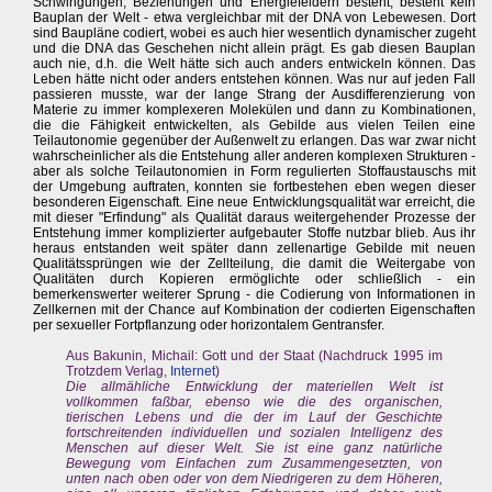
Schwingungen, Beziehungen und Energiefeldern besteht, besteht kein
Bauplan der Welt - etwa vergleichbar mit der DNA von Lebewesen. Dort
sind Baupläne codiert, wobei es auch hier wesentlich dynamischer zugeht
und die DNA das Geschehen nicht allein prägt. Es gab diesen Bauplan
auch nie, d.h. die Welt hätte sich auch anders entwickeln können. Das
Leben hätte nicht oder anders entstehen können. Was nur auf jeden Fall
passieren musste, war der lange Strang der Ausdifferenzierung von
Materie zu immer komplexeren Molekülen und dann zu Kombinationen,
die die Fähigkeit entwickelten, als Gebilde aus vielen Teilen eine
Teilautonomie gegenüber der Außenwelt zu erlangen. Das war zwar nicht
wahrscheinlicher als die Entstehung aller anderen komplexen Strukturen -
aber als solche Teilautonomien in Form regulierten Stoffaustauschs mit
der Umgebung auftraten, konnten sie fortbestehen eben wegen dieser
besonderen Eigenschaft. Eine neue Entwicklungsqualität war erreicht, die
mit dieser "Erfindung" als Qualität daraus weitergehender Prozesse der
Entstehung immer komplizierter aufgebauter Stoffe nutzbar blieb. Aus ihr
heraus entstanden weit später dann zellenartige Gebilde mit neuen
Qualitätssprüngen wie der Zellteilung, die damit die Weitergabe von
Qualitäten durch Kopieren ermöglichte oder schließlich - ein
bemerkenswerter weiterer Sprung - die Codierung von Informationen in
Zellkernen mit der Chance auf Kombination der codierten Eigenschaften
per sexueller Fortpflanzung oder horizontalem Gentransfer.
Aus Bakunin, Michail: Gott und der Staat (Nachdruck 1995 im
Trotzdem Verlag,
Internet
)
Die allmähliche Entwicklung der materiellen Welt ist
vollkommen faßbar, ebenso wie die des organischen,
tierischen Lebens und die der im Lauf der Geschichte
fortschreitenden individuellen und sozialen Intelligenz des
Menschen auf dieser Welt. Sie ist eine ganz natürliche
Bewegung vom Einfachen zum Zusammengesetzten, von
unten nach oben oder von dem Niedrigeren zu dem Höheren,