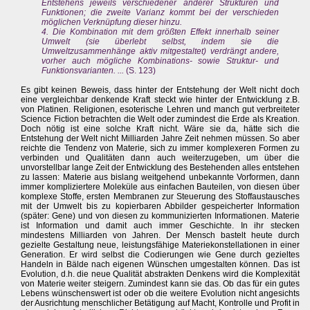
Entstehens jeweils verschiedener anderer Strukturen und
Funktionen; die zweite Varianz kommt bei der verschieden
möglichen Verknüpfung dieser hinzu.
4. Die Kombination mit dem größten Effekt innerhalb seiner
Umwelt (sie überlebt selbst, indem sie die
Umweltzusammenhänge aktiv mitgestaltet) verdrängt andere,
vorher auch mögliche Kombinations- sowie Struktur- und
Funktionsvarianten. ...
(S. 123)
Es gibt keinen Beweis, dass hinter der Entstehung der Welt nicht doch
eine vergleichbar denkende Kraft steckt wie hinter der Entwicklung z.B.
von Platinen. Religionen, esoterische Lehren und manch gut verbreiteter
Science Fiction betrachten die Welt oder zumindest die Erde als Kreation.
Doch nötig ist eine solche Kraft nicht. Wäre sie da, hätte sich die
Entstehung der Welt nicht Milliarden Jahre Zeit nehmen müssen. So aber
reichte die Tendenz von Materie, sich zu immer komplexeren Formen zu
verbinden und Qualitäten dann auch weiterzugeben, um über die
unvorstellbar lange Zeit der Entwicklung des Bestehenden alles entstehen
zu lassen: Materie aus bislang weitgehend unbekannte Vorformen, dann
immer kompliziertere Moleküle aus einfachen Bauteilen, von diesen über
komplexe Stoffe, ersten Membranen zur Steuerung des Stoffaustausches
mit der Umwelt bis zu kopierbaren Abbilder gespeicherter Information
(später: Gene) und von diesen zu kommunizierten Informationen. Materie
ist Information und damit auch immer Geschichte. In ihr stecken
mindestens Milliarden von Jahren. Der Mensch bastelt heute durch
gezielte Gestaltung neue, leistungsfähige Materiekonstellationen in einer
Generation. Er wird selbst die Codierungen wie Gene durch gezieltes
Handeln in Bälde nach eigenen Wünschen umgestalten können. Das ist
Evolution, d.h. die neue Qualität abstrakten Denkens wird die Komplexität
von Materie weiter steigern. Zumindest kann sie das. Ob das für ein gutes
Lebens wünschenswert ist oder ob die weitere Evolution nicht angesichts
der Ausrichtung menschlicher Betätigung auf Macht, Kontrolle und Profit in