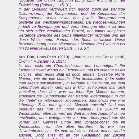
Negation der ersten Negation bringt eine Richtung in die
Entwicklung (Spirale). ...
(S. 31)
In der Evolution vergrößert sich jedoch durch die ständige
Differenzierung der Komponenten und der Komplexität der
Komponenten selbst sowie der jeweils übergeordneten
Systeme die Wechselwirkungsvielfalt. Da Wechselwirkungen
jedoch zu Bewegungen und Veränderungen führen, ist dies
ein sich selbst verstärkender Prozeß, der immer komplexer
werdende Bereiche des Seins miteinander verbindet und auf
diese Weise neue Formen des Seins entwickelt. Diese
Beschleunigung ist ein allgemeines Merkmal der Evolution bis
hin zu einer jeweils neuen Stufe. ..
. (S. 67)
Aus Dürr, Hans-Peter (2010): „Warum es ums Ganze geht“,
Ökom in München (S. 102 f.)
Ist dies nicht ein Charakteristikum des Lebendigen? Ein
Eichenblatt wird wieder ein Eichenblatt, und ich erkenne es als
solches, aber jedes Blatt ist doch anders. Dieselbe Nicht-
Materie, wie die tote Materie, führt destabilisiert (oder sollte
man sagen: sensibilisiert?) im Verband zu Strukturen, die dem
Lebendigen ähneln. Geht das wirklich so? Könnte man sich
vorstellen, dass das, was wir lebendige Materie nennen,
eigentlich die Grundstruktur der Materie widerspiegelt, in der
die "Teile" so miteinander kooperieren, dass etwas wie eine
lebendige Zelle oder gar ein Mensch entsteht? Und was
bedeutet das nun für unser Weltbild? Da Zukunft im
Wesentlichen offen ist, wird die Welt in jedem Augenblick neu
erschaffen, aber wohlgemerkt vor dem Hintergrund, wie sie
vorher war. Gewisse Dinge sind vorgezeichnet, die im
Wesentlichen von den alten herrühren. So wie man
Gewohnheiten hat, die man auf diese Weise immer wieder
auslebt. Doch alles ist an der Gestaltung der Zukunft