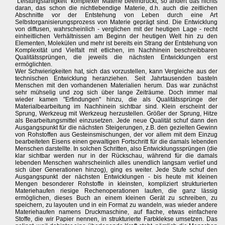
"Leistungsfähigkeit" komplexer Materie beeindruckt, so ändert das nichts
daran, das schon die nichtlebendige Materie, d.h. auch die zeitlichen
Abschnitte vor der Entstehung von Leben durch eine Art
Selbstorganisierungsprozess von Materie geprägt sind. Die Entwicklung
von diffusen, wahrscheinlich - verglichen mit der heutigen Lage - recht
einheitlichen Verhältnissen am Beginn der heutigen Welt hin zu den
Elementen, Molekülen und mehr ist bereits ein Strang der Entstehung von
Komplexität und Vielfalt mit etlichen, im Nachhinein beschreibbaren
Qualitätssprüngen, die jeweils die nächsten Entwicklungen erst
ermöglichten.
Wer Schwierigkeiten hat, sich das vorzustellen, kann Vergleiche aus der
technischen Entwicklung heranziehen. Seit Jahrtausenden basteln
Menschen mit den vorhandenen Materialien herum. Das war zunächst
sehr mühselig und zog sich über lange Zeiträume. Doch immer mal
wieder kamen "Erfindungen" hinzu, die als Qualitätssprünge der
Materialbearbeitung im Nachhinein sichtbar sind. Klein erscheint der
Sprung, Werkzeug mit Werkzeug herzustellen. Größer der Sprung, Hitze
als Bearbeitungsmittel einzusetzen. Jede neue Qualität schuf dann den
Ausgangspunkt für die nächsten Steigerungen, z.B. den gezielten Gewinn
von Rohstoffen aus Gesteinsmischungen, der vor allem mit dem Einzug
bearbeiteten Eisens einen gewaltigen Fortschritt für die damals lebenden
Menschen darstellte. In solchen Schritten, also Entwicklungssprüngen (die
klar sichtbar werden nur in der Rückschau, während für die damals
lebenden Menschen wahrscheinlich alles unendlich langsam verlief und
sich über Generationen hinzog), ging es weiter. Jede Stufe schuf den
Ausgangspunkt der nächsten Entwicklungen - bis heute mit kleinen
Mengen besonderer Rohstoffe in kleinsten, kompliziert strukturierten
Materiehaufen riesige Rechenoperationen laufen, die ganz lässig
ermöglichen, dieses Buch an einem kleinen Gerät zu schreiben, zu
speichern, zu layouten und in ein Format zu wandeln, was wieder andere
Materiehaufen namens Druckmaschine, auf flache, etwas einfachere
Stoffe, die wir Papier nennen, in strukturierte Farbklekse umsetzen. Das