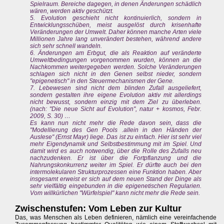
Spielraum. Bereiche dagegen, in denen Änderungen schädlich
wären, werden aktiv geschützt.
5. Evolution geschieht nicht kontinuierlich, sondern in
Entwicklungsschüben, meist ausgelöst durch krisenhafte
Veränderungen der Umwelt. Daher können manche Arten viele
Millionen Jahre lang unverändert bestehen, während andere
sich sehr schnell wandeln.
6. Änderungen am Erbgut, die als Reaktion auf veränderte
Umweltbedingungen vorgenommen wurden, können an die
Nachkommen weitergegeben werden. Solche Veränderungen
schlagen sich nicht in den Genen selbst nieder, sondern
"epigenetisch" in den Steuermechanismen der Gene.
7. Lebewesen sind nicht dem blinden Zufall ausgeliefert,
sondern gestalten ihre eigene Evolution aktiv mit allerdings
nicht bewusst, sondern einzig mit dem Ziel zu überleben.
(nach: "Die neue Sicht auf Evolution", natur + kosmos, Febr.
2009, S. 30) …
Es kann nun nicht mehr die Rede davon sein, dass die
"Modellierung des Gen Pools .allein in den Händen der
Auslese" (Ernst Mayr) liege. Das ist zu einfach. Hier ist sehr viel
mehr Eigendynamik und Selbstbestimmung mit im Spiel. Und
damit wird es auch notwendig, über die Rolle des Zufalls neu
nachzudenken. Er ist über die Fortpflanzung und die
Nahrungskonkurrenz weiter im Spiel. Er dürfte auch bei den
intermolekularen Strukturprozessen eine Funktion haben. Aber
insgesamt erweist er sich auf dem neuen Stand der Dinge als
sehr vielfältig eingebunden in die epigenetischen Regularien.
Vom willkürlichen "Würfelspiel" kann nicht mehr die Rede sein.
Zwischenstufen: Vom Leben zur Kultur
Das, was Menschen als Leben definieren, nämlich eine vereinfachende