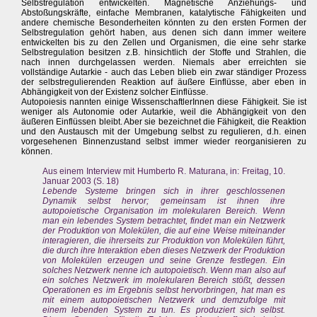
Selbstregulation entwickelten. Magnetische Anziehungs- und
Abstoßungskräfte, einfache Membranen, katalytische Fähigkeiten und
andere chemische Besonderheiten könnten zu den ersten Formen der
Selbstregulation gehört haben, aus denen sich dann immer weitere
entwickelten bis zu den Zellen und Organismen, die eine sehr starke
Selbstregulation besitzen z.B. hinsichtlich der Stoffe und Strahlen, die
nach innen durchgelassen werden. Niemals aber erreichten sie
vollständige Autarkie - auch das Leben blieb ein zwar ständiger Prozess
der selbstregulierenden Reaktion auf äußere Einflüsse, aber eben in
Abhängigkeit von der Existenz solcher Einflüsse.
Autopoiesis nannten einige WissenschaftlerInnen diese Fähigkeit. Sie ist
weniger als Autonomie oder Autarkie, weil die Abhängigkeit von den
äußeren Einflüssen bleibt. Aber sie bezeichnet die Fähigkeit, die Reaktion
und den Austausch mit der Umgebung selbst zu regulieren, d.h. einen
vorgesehenen Binnenzustand selbst immer wieder reorganisieren zu
können.
Aus einem Interview mit Humberto R. Maturana, in: Freitag, 10.
Januar 2003 (S. 18)
Lebende Systeme bringen sich in ihrer geschlossenen
Dynamik selbst hervor; gemeinsam ist ihnen ihre
autopoietische Organisation im molekularen Bereich. Wenn
man ein lebendes System betrachtet, findet man ein Netzwerk
der Produktion von Molekülen, die auf eine Weise miteinander
interagieren, die ihrerseits zur Produktion von Molekülen führt,
die durch ihre Interaktion eben dieses Netzwerk der Produktion
von Molekülen erzeugen und seine Grenze festlegen. Ein
solches Netzwerk nenne ich autopoietisch. Wenn man also auf
ein solches Netzwerk im molekularen Bereich stößt, dessen
Operationen es im Ergebnis selbst hervorbringen, hat man es
mit einem autopoietischen Netzwerk und demzufolge mit
einem lebenden System zu tun. Es produziert sich selbst.