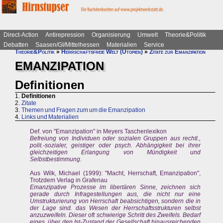
Direct-Action
Antirepression
Organisierung
Umwelt
Theorie&Politik
Debatten
Saasen/GI/Mittelhessen
Materialien
Service
Theorie&Politik
»
Herrschaftsfreie Welt (Utopien)
»
Zitate zur Emanzipation
EMANZIPATION
Definitionen
1.
Definitionen
2.
Zitate
3.
Themen und Fragen zum um die Emanzipation
4.
Links und Materialien
Def. von "Emanzipation" in Meyers Taschenlexikon
Befreiung von Individuen oder sozialen Gruppen aus rechtl.,
polit.-sozialer, geistiger oder psych. Abhängigkeit bei ihrer
gleichzeitigen Erlangung von Mündigkeit und
Selbstbestimmung.
Aus Wilk, Michael (1999): "Macht, Herrschaft, Emanzipation",
Trotzdem Verlag in Grafenau
Emanzipative Prozesse im libertären Sinne, zeichnen sich
gerade durch Infragestellungen aus, die nicht nur eine
Umstrukturierung von Herrschaft beabsichtigen, sondern die in
der Lage sind. das Wesen der Herrschaftsstrukturen selbst
anzuzweifeln. Dieser oft schwierige Schritt des Zweifels. Bedarf
eines, über den Ist-Zustand der Gesellschaft hinausreichenden