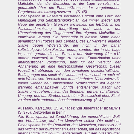
Maßstabs. der die Menschen in die Lage versetzt, sich
gedanklich über die Ebenen/Grenzen der vorgefundenen
Gegebenheiten hinwegzusetzen. ... (S. 45)
Emanzipation in unserern Verständnis strebt eine Form der
Mündigkeit und Selbstständigkeit an, die immer wieder aufs
Neue die gesetzten Grenzen anzweifelt, die letztlich in der
Auseinandersetzung, Überprüfung und auch in der
Überschreitung des "Gegebenen" ihre eigenen Maßstäbe zu
entwickeln vermag. Sie beschreibt in diesem Sinne einen
dynamischen Prozess des Lernens, des EntwickeIns eigener
Stärke gegen Widerstände, der nicht in der banal
selbstaufgewerteten Position endet, sondern der in der Lage
ist, auch gerade diesen Prozess der Aufwertung (der u.U.
andere entwertet) in Frage zu stellen. Emanzipation unter
anarchistischer Vorstellung, steht für den Versuch der
Annäherung an eine herrschaftsfreie Gesellschaft. Dieser
Prozeß ist abhängig von den jeweiligen gesellschaftlichen
Bedingungen und somit nicht linear und starr, sondern auch mit
dein Wesen von "Versuch und Irrtum“ behaftet. Nicht zuletzt die
immer wieder neu entstehende Schwierigkeit mit eigener,
während emanzipativer Schritte entstehender, Macht und
Stärke umzugehen, macht das Bemühen um herrschaftsfreien
Umgang, und das Streben nach einer Gesellschaft ohne Staat,
zu einer nicht endenden Auseinandersetzung. (S. 48)
Aus Marx, Karl (1988, 15. Auflage): "Zur Judenfrage" in: MEW 1
(S. 370), Dietzverlag in Berlin
Alle Emanzipation ist Zurückführung der menschlichen Welt,
der Verhältnisse, auf den Menschen selbst. Die politische
Emanzipation ist die Reduktion des Menschen, einerseits auf
das Mitglied der bürgerlichen Gesellschaft, auf das egoistische
unabhängige Individuum, andererseits auf den Staatsbürger,