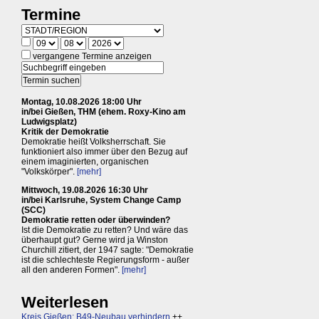
Termine
vergangene Termine anzeigen
Montag, 10.08.2026 18:00 Uhr
in/bei Gießen, THM (ehem. Roxy-Kino am
Ludwigsplatz)
Kritik der Demokratie
Demokratie heißt Volksherrschaft. Sie
funktioniert also immer über den Bezug auf
einem imaginierten, organischen
"Volkskörper".
[mehr]
Mittwoch, 19.08.2026 16:30 Uhr
in/bei Karlsruhe, System Change Camp
(SCC)
Demokratie retten oder überwinden?
Ist die Demokratie zu retten? Und wäre das
überhaupt gut? Gerne wird ja Winston
Churchill zitiert, der 1947 sagte: "Demokratie
ist die schlechteste Regierungsform - außer
all den anderen Formen".
[mehr]
Weiterlesen
Kreis Gießen: B49-Neubau verhindern
++