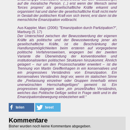
auf die moralische Person. (...) erst wenn der Mensch seine
'forces propres' als gesellschaftliche Kräfte erkannt und
organisiert hat und daher die gesellschaftliche Kraft nicht mehr
in Gestalt der politischen Kraft von sich trennt, erst dann ist die
menschliche Emanzipation vollbracht.
Aus Kappler, Marc (2006): "Emanzipation durch Partizipation?",
Marburg (S. 17)
Der Unterschied zwischen der Bewusstwerdung der eigenen
Kräfte als politische und der Bewusstwerdung jener als
gesellschaftliche Kräfte, ist die Beschränkung der
Handlungsmöglichkeiten beim ersteren auf vorgegebene
politische Verfahrensweisen, wogegen bei der zweiten
Variante die Überwindung der konventionellen und
institutionalisierten politischen Strukturen hinzukommt. Ähnlich
gelagert – nur um den Prozesscharakter erweitert – ist die
Trennung von Martin Greiffenhagen in ein konservatives und
ein progressives Verständnis von Emanzipation. Ein
konservatives Verständnis liegt vor, wenn im statischen Sinne
die „Freilassung einzelner oder Gruppen innerhalb eines
unerwünschten Herrschaftsgefüges“ gemeint ist. Ein
progressives dagegen wäre „ein prozeßhaftes Verständnis,
welches das Politische Gefüge selbst in Frage stellt und in die
Emanzipationsbewegung einbeziehen will.“
Kommentare
Bisher wurden noch keine Kommentare abgegeben.