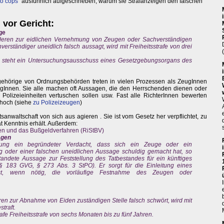
to cops
“ ausführlich aufgeschrieben, warum sie Strafanzeigen den falschen
 vor Gericht:
ge
nderen zur eidlichen Vernehmung von Zeugen oder Sachverständigen
erständiger uneidlich falsch aussagt, wird mit Freiheitsstrafe von drei
le steht ein Untersuchungsausschuss eines Gesetzgebungsorgans des
gehörige von Ordnungsbehörden treten in vielen Prozessen als ZeugInnen
eugInnen. Sie alle machen oft Aussagen, die den Herrschenden dienen oder
Polizeieinheiten vertuschen sollen usw. Fast alle RichterInnen bewerten
 hoch (siehe
zu Polizeizeugen
)
sanwaltschaft von sich aus agieren . Sie ist vom Gesetz her verpflichtet, zu
at Kenntnis erhält. Außerdem:
hren und das Bußgeldverfahren (RiStBV)
agen
lung ein begründeter Verdacht, dass sich ein Zeuge oder ein
g oder einer falschen uneidlichen Aussage schuldig gemacht hat, so
tandete Aussage zur Feststellung des Tatbestandes für ein künftiges
§ 183 GVG, § 273 Abs. 3 StPO). Er sorgt für die Einleitung eines
asst, wenn nötig, die vorläufige Festnahme des Zeugen oder
eren zur Abnahme von Eiden zuständigen Stelle falsch schwört, wird mit
straft.
rafe Freiheitsstrafe von sechs Monaten bis zu fünf Jahren.