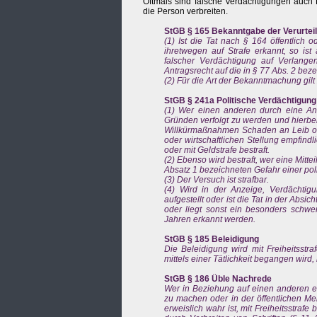
Oftmals sind falsche Verdächtigungen auch 
die Person verbreiten.
StGB § 165 Bekanntgabe der Verurtei
(1) Ist die Tat nach § 164 öffentlich
ihretwegen auf Strafe erkannt, so is
falscher Verdächtigung auf Verlangen
Antragsrecht auf die in § 77 Abs. 2 bez
(2) Für die Art der Bekanntmachung gilt
StGB § 241a Politische Verdächtigung
(1) Wer einen anderen durch eine Anz
Gründen verfolgt zu werden und hierbe
Willkürmaßnahmen Schaden an Leib oder
oder wirtschaftlichen Stellung empfindli
oder mit Geldstrafe bestraft.
(2) Ebenso wird bestraft, wer eine Mitt
Absatz 1 bezeichneten Gefahr einer poli
(3) Der Versuch ist strafbar.
(4) Wird in der Anzeige, Verdächti
aufgestellt oder ist die Tat in der Abs
oder liegt sonst ein besonders schwer
Jahren erkannt werden.
StGB § 185 Beleidigung
Die Beleidigung wird mit Freiheitsstr
mittels einer Tätlichkeit begangen wird, 
StGB § 186 Üble Nachrede
Wer in Beziehung auf einen anderen ei
zu machen oder in der öffentlichen Me
erweislich wahr ist, mit Freiheitsstrafe