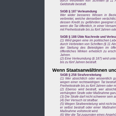
durch Verbreiten von Schriften (§ 11 A
Geldstrafe bestraft.
StGB § 187 Verleumdung
Wer wider besseres Wissen in Bezi
verbreitet, welche denselben verächtl
dessen Kredit zu gefährden geeignet ist
wenn die Tat öffentlich, in einer Versa
mit Freiheitsstrafe bis zu fünf Jahren ode
StGB § 188 Üble Nachrede und Verle
(1) Wird gegen eine im politischen Le
durch Verbreiten von Schriften (§ 11 A
der Stellung des Beleidigten im öf
öffentliches Wirken erheblich zu ersch
Jahren.
(2) Eine Verleumdung (§ 187) wird unte
bis zu fünf Jahren bestraft.
Wenn StaatsanwältInnen und 
StGB § 258 Strafvereitelung
(1) Wer absichtlich oder wissentlich 
wegen einer rechtswidrigen Tat bestraf
Freiheitsstrafe bis zu fünf Jahren oder mi
(2) Ebenso wird bestraft, wer absich
verhängten Strafe oder Maßnahme ganz o
(3) Die Strafe darf nicht schwerer sein a
(4) Der Versuch ist strafbar.
(5) Wegen Strafvereitelung wird nicht be
er selbst bestraft oder einer Maßnah
Maßnahme vollstreckt wird.
(6) Wer die Tat zugunsten eines Angehöri