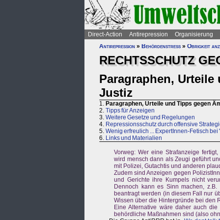
Direct-Action
Antirepression
Organisierung
Antirepression
»
Behördenstress
»
Obrigkeit an
RECHTSSCHUTZ GE
Paragraphen, Urteile
Justiz
1.
Paragraphen, Urteile und Tipps gegen Ämt
2.
Tipps für Anzeigen
3.
Weitere Gesetze und Regelungen
4.
Repressionsschutz durch offensive Strategi
5.
Wenig erfreulich ... ExpertInnen-Fetisch bei
6.
Links und Materialien
Vorweg: Wer eine Strafanzeige fertig
wird mensch dann als Zeugi geführt un
mit Polizei, Gutachtis und anderen plau
Zudem sind Anzeigen gegen PolizistInn
und Gerichte ihre Kumpels nicht verur
Dennoch kann es Sinn machen, z.B.
beantragt werden (in diesem Fall nur ü
Wissen über die Hintergründe bei den
Eine Alternative wäre daher auch die 
behördliche Maßnahmen sind (also ohne