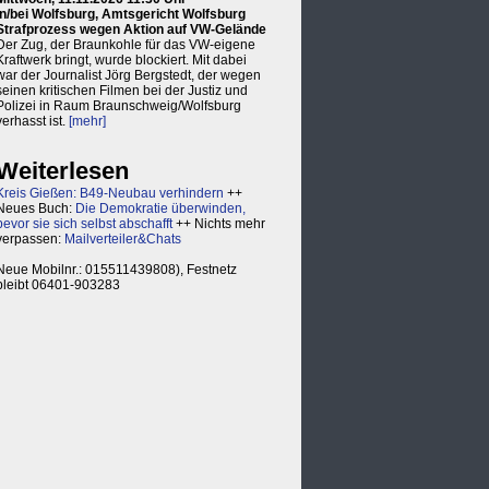
in/bei Wolfsburg, Amtsgericht Wolfsburg
Strafprozess wegen Aktion auf VW-Gelände
Der Zug, der Braunkohle für das VW-eigene
Kraftwerk bringt, wurde blockiert. Mit dabei
war der Journalist Jörg Bergstedt, der wegen
seinen kritischen Filmen bei der Justiz und
Polizei in Raum Braunschweig/Wolfsburg
verhasst ist.
[mehr]
Weiterlesen
Kreis Gießen: B49-Neubau verhindern
++
Neues Buch:
Die Demokratie überwinden,
bevor sie sich selbst abschafft
++ Nichts mehr
verpassen:
Mailverteiler&Chats
Neue Mobilnr.: 015511439808), Festnetz
bleibt 06401-903283