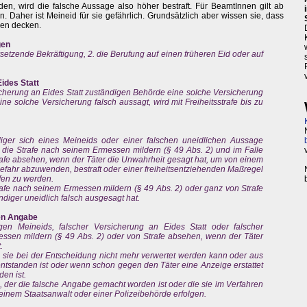
n, wird die falsche Aussage also höher bestraft. Für BeamtInnen gilt ab
. Daher ist Meineid für sie gefährlich. Grundsätzlich aber wissen sie, dass
gen decken.
gen
setzende Bekräftigung, 2. die Berufung auf einen früheren Eid oder auf
ides Statt
cherung an Eides Statt zuständigen Behörde eine solche Versicherung
ine solche Versicherung falsch aussagt, wird mit Freiheitsstrafe bis zu
iger sich eines Meineids oder einer falschen uneidlichen Aussage
 die Strafe nach seinem Ermessen mildern (§ 49 Abs. 2) und im Falle
afe absehen, wenn der Täter die Unwahrheit gesagt hat, um von einem
efahr abzuwenden, bestraft oder einer freiheitsentziehenden Maßregel
fen zu werden.
rafe nach seinem Ermessen mildern (§ 49 Abs. 2) oder ganz von Strafe
iger uneidlich falsch ausgesagt hat.
hen Angabe
en Meineids, falscher Versicherung an Eides Statt oder falscher
ssen mildern (§ 49 Abs. 2) oder von Strafe absehen, wenn der Täter
.
nn sie bei der Entscheidung nicht mehr verwertet werden kann oder aus
 entstanden ist oder wenn schon gegen den Täter eine Anzeige erstattet
en ist.
e, der die falsche Angabe gemacht worden ist oder die sie im Verfahren
 einem Staatsanwalt oder einer Polizeibehörde erfolgen.