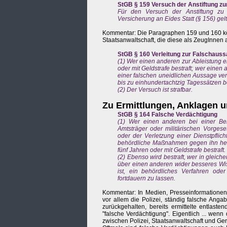
StGB § 159 Versuch der Anstiftung z
Für den Versuch der Anstiftung zu 
Versicherung an Eides Statt (§ 156) gel
Kommentar: Die Paragraphen 159 und 160 kö
Staatsanwaltschaft, die diese als ZeugInnen a
StGB § 160 Verleitung zur Falschaus
(1) Wer einen anderen zur Ableistung ein
oder mit Geldstrafe bestraft; wer einen
einer falschen uneidlichen Aussage verl
bis zu einhundertachtzig Tagessätzen be
(2) Der Versuch ist strafbar.
Zu Ermittlungen, Anklagen 
StGB § 164 Falsche Verdächtigung
(1) Wer einen anderen bei einer B
Amtsträger oder militärischen Vorgese
oder der Verletzung einer Dienstpflich
behördliche Maßnahmen gegen ihn herbe
fünf Jahren oder mit Geldstrafe bestraft.
(2) Ebenso wird bestraft, wer in gleiche
über einen anderen wider besseres Wiss
ist, ein behördliches Verfahren od
fortdauern zu lassen.
Kommentar: In Medien, Presseinformationen 
vor allem die Polizei, ständig falsche Ang
zurückgehalten, bereits ermittelte entlast
"falsche Verdächtigung". Eigentlich ... wen
zwischen Polizei, Staatsanwaltschaft und Ger