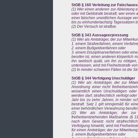
StGB § 160 Verleitung zur Falschaus
(1) Wer einen anderen zur Ableistung ein
oder mit Geldstrafe bestraft; wer einen
einer falschen uneidlichen Aussage verl
bis zu einhundertachtzig Tagessätzen be
(2) Der Versuch ist strafbar.
StGB § 343 Aussageerpressung
(1) Wer als Amtsträger, der zur Mitwirku
1. einem Strafverfahren, einem Verfah
2. einem Bußgeldverfahren oder
3. einem Disziplinarverfahren oder ein
berufen ist, einen anderen körperlich 
ihn seelisch quält, um ihn zu nötige
unterlassen, wird mit Freiheitsstrafe vo
(2) In minder schweren Fällen ist die St
StGB § 344 Verfolgung Unschuldiger
(1) Wer als Amtsträger, der zur Mit
Anordnung einer nicht freiheitsentzie
wissentlich einen Unschuldigen oder 
werden darf, strafrechtlich verfolgt ode
Jahr bis zu zehn Jahren, in minder sch
bestraft. Satz 1 gilt sinngemäß für e
einer behördlichen Verwahrung berufen 
(2) Wer als Amtsträger, der zur
freiheitsentziehenden Maßnahme (§ 11 A
nach dem Gesetz nicht strafrechtlich 
Verfolgung hinwirkt, wird mit Freiheitss
für einen Amtsträger, der zur Mitwirkung
1. einem Bußgeldverfahren oder