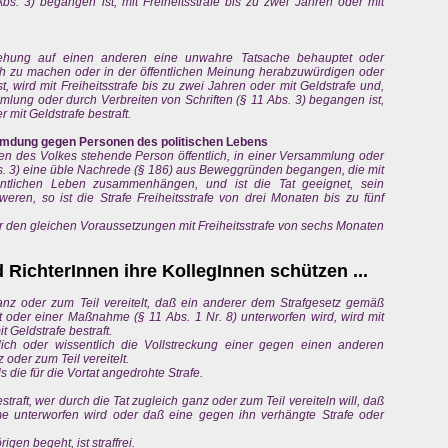
bs. 3) begangen ist, mit Freiheitsstrafe bis zu zwei Jahren oder mit
ehung auf einen anderen eine unwahre Tatsache behauptet oder
ich zu machen oder in der öffentlichen Meinung herabzuwürdigen oder
, wird mit Freiheitsstrafe bis zu zwei Jahren oder mit Geldstrafe und,
mmlung oder durch Verbreiten von Schriften (§ 11 Abs. 3) begangen ist,
r mit Geldstrafe bestraft.
umdung gegen Personen des politischen Lebens
ben des Volkes stehende Person öffentlich, in einer Versammlung oder
bs. 3) eine üble Nachrede (§ 186) aus Beweggründen begangen, die mit
fentlichen Leben zusammenhängen, und ist die Tat geeignet, sein
weren, so ist die Strafe Freiheitsstrafe von drei Monaten bis zu fünf
r den gleichen Voraussetzungen mit Freiheitsstrafe von sechs Monaten
RichterInnen ihre KollegInnen schützen ...
ganz oder zum Teil vereitelt, daß ein anderer dem Strafgesetz gemäß
t oder einer Maßnahme (§ 11 Abs. 1 Nr. 8) unterworfen wird, wird mit
t Geldstrafe bestraft.
tlich oder wissentlich die Vollstreckung einer gegen einen anderen
der zum Teil vereitelt.
ls die für die Vortat angedrohte Strafe.
straft, wer durch die Tat zugleich ganz oder zum Teil vereiteln will, daß
me unterworfen wird oder daß eine gegen ihn verhängte Strafe oder
gen begeht, ist straffrei.