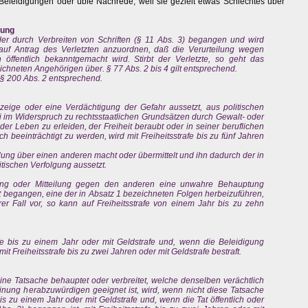
Beleidigungen oder üble Nachrede, weil sie gezielt etwas Schlechtes über
lung
 oder durch Verbreiten von Schriften (§ 11 Abs. 3) begangen und wird
t auf Antrag des Verletzten anzuordnen, daß die Verurteilung wegen
 öffentlich bekanntgemacht wird. Stirbt der Verletzte, so geht das
eichneten Angehörigen über. § 77 Abs. 2 bis 4 gilt entsprechend.
 § 200 Abs. 2 entsprechend.
eige oder eine Verdächtigung der Gefahr aussetzt, aus politischen
i im Widerspruch zu rechtsstaatlichen Grundsätzen durch Gewalt- oder
 Leben zu erleiden, der Freiheit beraubt oder in seiner beruflichen
ch beeinträchtigt zu werden, wird mit Freiheitsstrafe bis zu fünf Jahren
eilung über einen anderen macht oder übermittelt und ihn dadurch der in
tischen Verfolgung aussetzt.
gung oder Mitteilung gegen den anderen eine unwahre Behauptung
icht begangen, eine der in Absatz 1 bezeichneten Folgen herbeizuführen,
er Fall vor, so kann auf Freiheitsstrafe von einem Jahr bis zu zehn
afe bis zu einem Jahr oder mit Geldstrafe und, wenn die Beleidigung
mit Freiheitsstrafe bis zu zwei Jahren oder mit Geldstrafe bestraft.
ne Tatsache behauptet oder verbreitet, welche denselben verächtlich
inung herabzuwürdigen geeignet ist, wird, wenn nicht diese Tatsache
 bis zu einem Jahr oder mit Geldstrafe und, wenn die Tat öffentlich oder