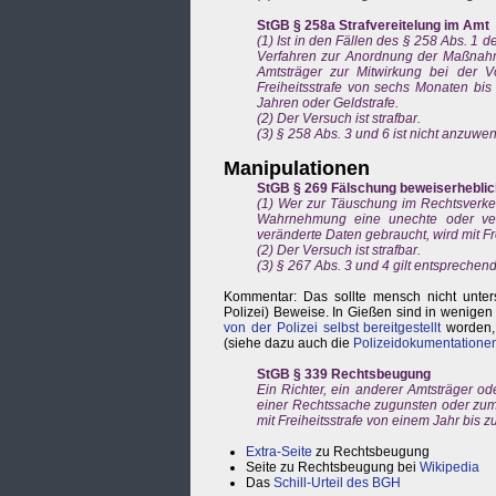
StGB § 258a Strafvereitelung im Amt
(1) Ist in den Fällen des § 258 Abs. 1 
Verfahren zur Anordnung der Maßnahme 
Amtsträger zur Mitwirkung bei der V
Freiheitsstrafe von sechs Monaten bis 
Jahren oder Geldstrafe.
(2) Der Versuch ist strafbar.
(3) § 258 Abs. 3 und 6 ist nicht anzuwe
Manipulationen
StGB § 269 Fälschung beweiserheblic
(1) Wer zur Täuschung im Rechtsverkeh
Wahrnehmung eine unechte oder verf
veränderte Daten gebraucht, wird mit Frei
(2) Der Versuch ist strafbar.
(3) § 267 Abs. 3 und 4 gilt entsprechend
Kommentar: Das sollte mensch nicht unters
Polizei) Beweise. In Gießen sind in wenige
von der Polizei selbst bereitgestellt
worden, 
(siehe dazu auch die
Polizeidokumentatione
StGB § 339 Rechtsbeugung
Ein Richter, ein anderer Amtsträger od
einer Rechtssache zugunsten oder zum 
mit Freiheitsstrafe von einem Jahr bis zu
Extra-Seite
zu Rechtsbeugung
Seite zu Rechtsbeugung bei
Wikipedia
Das
Schill-Urteil des BGH