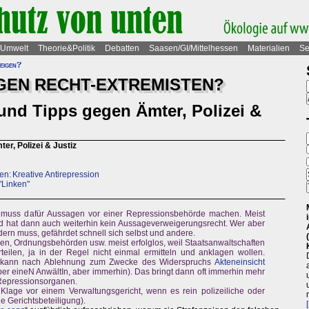
Umwelt
Theorie&Politik
Debatten
Saasen/GI/Mittelhessen
Materialien
Se
zeigen?
GEN RECHT-EXTREMISTEN?
 und Tipps gegen Ämter, Polizei &
er, Polizei & Justiz
en: Kreative Antirepression
 "Linken"
t, muss dafür Aussagen vor einer Repressionsbehörde machen. Meist
d hat dann auch weiterhin kein Aussageverweigerungsrecht. Wer aber
dern muss, gefährdet schnell sich selbst und andere.
en, Ordnungsbehörden usw. meist erfolglos, weil Staatsanwaltschaften
teilen, ja in der Regel nicht einmal ermitteln und anklagen wollen.
 kann nach Ablehnung zum Zwecke des Widerspruchs
Akteneinsicht
ber eineN AnwältIn, aber immerhin). Das bringt dann oft immerhin mehr
 Repressionsorganen.
Klage vor einem Verwaltungsgericht, wenn es rein polizeiliche oder
 Gerichtsbeteiligung).