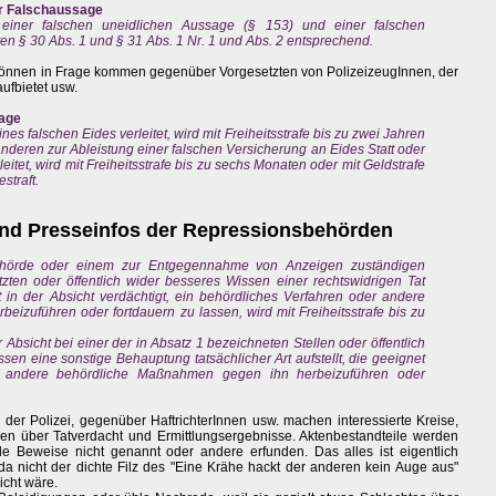
ur Falschaussage
einer falschen uneidlichen Aussage (§ 153) und einer falschen
ten § 30 Abs. 1 und § 31 Abs. 1 Nr. 1 und Abs. 2 entsprechend.
nnen in Frage kommen gegenüber Vorgesetzten von PolizeizeugInnen, der
ufbietet usw.
sage
es falschen Eides verleitet, wird mit Freiheitsstrafe bis zu zwei Jahren
 anderen zur Ableistung einer falschen Versicherung an Eides Statt oder
eitet, wird mit Freiheitsstrafe bis zu sechs Monaten oder mit Geldstrafe
straft.
und Presseinfos der Repressionsbehörden
ehörde oder einem zur Entgegennahme von Anzeigen zuständigen
tzten oder öffentlich wider besseres Wissen einer rechtswidrigen Tat
t in der Absicht verdächtigt, ein behördliches Verfahren oder andere
izuführen oder fortdauern zu lassen, wird mit Freiheitsstrafe bis zu
r Absicht bei einer der in Absatz 1 bezeichneten Stellen oder öffentlich
en eine sonstige Behauptung tatsächlicher Art aufstellt, die geeignet
er andere behördliche Maßnahmen gegen ihn herbeizuführen oder
der Polizei, gegenüber HaftrichterInnen usw. machen interessierte Kreise,
aben über Tatverdacht und Ermittlungsergebnisse. Aktenbestandteile werden
ende Beweise nicht genannt oder andere erfunden. Das alles ist eigentlich
n da nicht der dichte Filz des "Eine Krähe hackt der anderen kein Auge aus"
icht wäre.