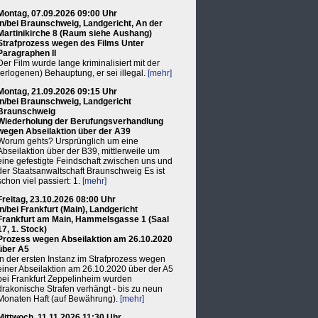
Montag, 07.09.2026 09:00 Uhr
in/bei Braunschweig, Landgericht, An der
Martinikirche 8 (Raum siehe Aushang)
Strafprozess wegen des Films Unter
Paragraphen II
Der Film wurde lange kriminalisiert mit der
(erlogenen) Behauptung, er sei illegal.
[mehr]
Montag, 21.09.2026 09:15 Uhr
in/bei Braunschweig, Landgericht
Braunschweig
Wiederholung der Berufungsverhandlung
wegen Abseilaktion über der A39
Worum gehts? Ursprünglich um eine
Abseilaktion über der B39, mittlerweile um
eine gefestigte Feindschaft zwischen uns und
der Staatsanwaltschaft Braunschweig Es ist
schon viel passiert: 1.
[mehr]
Freitag, 23.10.2026 08:00 Uhr
in/bei Frankfurt (Main), Landgericht
Frankfurt am Main, Hammelsgasse 1 (Saal
17, 1. Stock)
Prozess wegen Abseilaktion am 26.10.2020
über A5
In der ersten Instanz im Strafprozess wegen
einer Abseilaktion am 26.10.2020 über der A5
bei Frankfurt Zeppelinheim wurden
drakonische Strafen verhängt - bis zu neun
Monaten Haft (auf Bewährung).
[mehr]
Mittwoch, 11.11.2026 11:30 Uhr