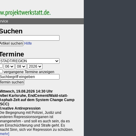
rvice
Suchen
Hilfe
Termine
vergangene Termine anzeigen
Mittwoch, 19.08.2026 14:30 Uhr
in/bei Karlsruhe, EndCement/Wald-statt-
Asphalt-Zelt auf dem System Change Camp
(SCC)
Kreative Antirepression
Die Begegnung mit Polizei, Justiz und
anderen Repressionsorganen ist
unangenehm - und soll es auch sein, da es
um Einschüchterung und Strafe geht. Es
macht Sinn, sich vor Repression zu schützen.
[mehr]