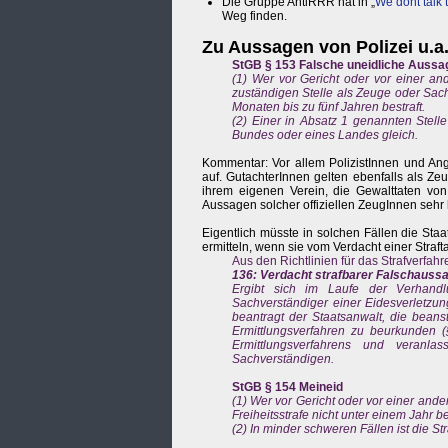
Die Gruppe AntiRRR hat in „
We dont talk 
Weg finden.
Zu Aussagen von Polizei u.a.
StGB § 153 Falsche uneidliche Aussa
(1) Wer vor Gericht oder vor einer a
zuständigen Stelle als Zeuge oder Sachv
Monaten bis zu fünf Jahren bestraft.
(2) Einer in Absatz 1 genannten Stel
Bundes oder eines Landes gleich.
Kommentar: Vor allem PolizistInnen und An
auf. GutachterInnen gelten ebenfalls als Z
ihrem eigenen Verein, die Gewalttaten von 
Aussagen solcher offiziellen ZeugInnen sehr
Eigentlich müsste in solchen Fällen die Staat
ermitteln, wenn sie vom Verdacht einer Straft
Aus den Richtlinien für das Strafverfa
136: Verdacht strafbarer Falschauss
Ergibt sich im Laufe der Verhand
Sachverständiger einer Eidesverletzun
beantragt der Staatsanwalt, die beans
Ermittlungsverfahren zu beurkunden (
Ermittlungsverfahrens und veranl
Sachverständigen.
StGB § 154 Meineid
(1) Wer vor Gericht oder vor einer and
Freiheitsstrafe nicht unter einem Jahr be
(2) In minder schweren Fällen ist die St