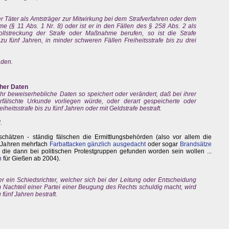
der Täter als Amtsträger zur Mitwirkung bei dem Strafverfahren oder dem
(§ 11 Abs. 1 Nr. 8) oder ist er in den Fällen des § 258 Abs. 2 als
ollstreckung der Strafe oder Maßnahme berufen, so ist die Strafe
zu fünf Jahren, in minder schweren Fällen Freiheitsstrafe bis zu drei
nden.
her Daten
r beweiserhebliche Daten so speichert oder verändert, daß bei ihrer
älschte Urkunde vorliegen würde, oder derart gespeicherte oder
heitsstrafe bis zu fünf Jahren oder mit Geldstrafe bestraft.
.
chätzen - ständig fälschen die Ermittlungsbehörden (also vor allem die
n Jahren mehrfach
Farbattacken gänzlich ausgedacht
oder sogar
Brandsätze
die dann bei politischen Protestgruppen gefunden worden sein wollen ...
n
für Gießen ab 2004).
er ein Schiedsrichter, welcher sich bei der Leitung oder Entscheidung
Nachteil einer Partei einer Beugung des Rechts schuldig macht, wird
 fünf Jahren bestraft.