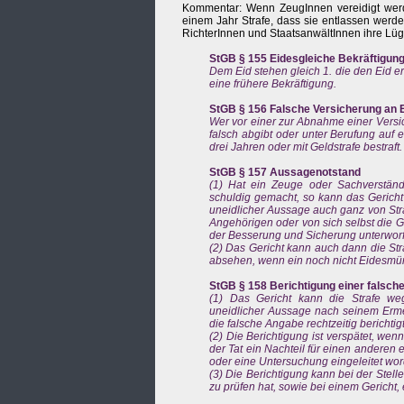
Kommentar: Wenn ZeugInnen vereidigt werde
einem Jahr Strafe, dass sie entlassen werden
RichterInnen und StaatsanwältInnen ihre Lü
StGB § 155 Eidesgleiche Bekräftigun
Dem Eid stehen gleich 1. die den Eid er
eine frühere Bekräftigung.
StGB § 156 Falsche Versicherung an E
Wer vor einer zur Abnahme einer Versi
falsch abgibt oder unter Berufung auf e
drei Jahren oder mit Geldstrafe bestraft.
StGB § 157 Aussagenotstand
(1) Hat ein Zeuge oder Sachverständ
schuldig gemacht, so kann das Gericht
uneidlicher Aussage auch ganz von Str
Angehörigen oder von sich selbst die G
der Besserung und Sicherung unterwor
(2) Das Gericht kann auch dann die St
absehen, wenn ein noch nicht Eidesmünd
StGB § 158 Berichtigung einer falsc
(1) Das Gericht kann die Strafe weg
uneidlicher Aussage nach seinem Erme
die falsche Angabe rechtzeitig berichtigt
(2) Die Berichtigung ist verspätet, we
der Tat ein Nachteil für einen anderen
oder eine Untersuchung eingeleitet word
(3) Die Berichtigung kann bei der Stell
zu prüfen hat, sowie bei einem Gericht,