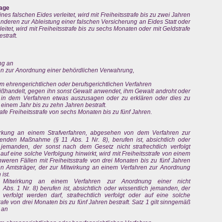
sage
es falschen Eides verleitet, wird mit Freiheitsstrafe bis zu zwei Jahren
 anderen zur Ableistung einer falschen Versicherung an Eides Statt oder
eitet, wird mit Freiheitsstrafe bis zu sechs Monaten oder mit Geldstrafe
straft.
ng an
ren zur Anordnung einer behördlichen Verwahrung,
em ehrengerichtlichen oder berufsgerichtlichen Verfahren
mißhandelt, gegen ihn sonst Gewalt anwendet, ihm Gewalt androht oder
n, in dem Verfahren etwas auszusagen oder zu erklären oder dies zu
n einem Jahr bis zu zehn Jahren bestraft.
rafe Freiheitsstrafe von sechs Monaten bis zu fünf Jahren.
wirkung an einem Strafverfahren, abgesehen von dem Verfahren zur
henden Maßnahme (§ 11 Abs. 1 Nr. 8), berufen ist, absichtlich oder
jemanden, der sonst nach dem Gesetz nicht strafrechtlich verfolgt
r auf eine solche Verfolgung hinwirkt, wird mit Freiheitsstrafe von einem
weren Fällen mit Freiheitsstrafe von drei Monaten bis zu fünf Jahren
inen Amtsträger, der zur Mitwirkung an einem Verfahren zur Anordnung
ist.
 Mitwirkung an einem Verfahren zur Anordnung einer nicht
bs. 1 Nr. 8) berufen ist, absichtlich oder wissentlich jemanden, der
verfolgt werden darf, strafrechtlich verfolgt oder auf eine solche
trafe von drei Monaten bis zu fünf Jahren bestraft. Satz 1 gilt sinngemäß
 an