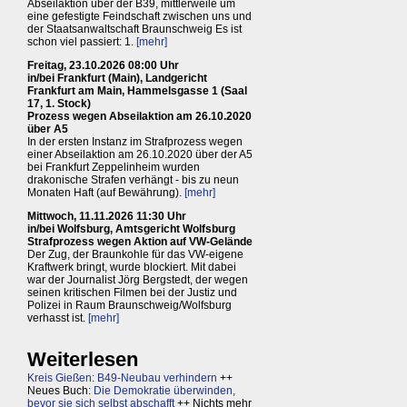
Abseilaktion über der B39, mittlerweile um
eine gefestigte Feindschaft zwischen uns und
der Staatsanwaltschaft Braunschweig Es ist
schon viel passiert: 1.
[mehr]
Freitag, 23.10.2026 08:00 Uhr
in/bei Frankfurt (Main), Landgericht
Frankfurt am Main, Hammelsgasse 1 (Saal
17, 1. Stock)
Prozess wegen Abseilaktion am 26.10.2020
über A5
In der ersten Instanz im Strafprozess wegen
einer Abseilaktion am 26.10.2020 über der A5
bei Frankfurt Zeppelinheim wurden
drakonische Strafen verhängt - bis zu neun
Monaten Haft (auf Bewährung).
[mehr]
Mittwoch, 11.11.2026 11:30 Uhr
in/bei Wolfsburg, Amtsgericht Wolfsburg
Strafprozess wegen Aktion auf VW-Gelände
Der Zug, der Braunkohle für das VW-eigene
Kraftwerk bringt, wurde blockiert. Mit dabei
war der Journalist Jörg Bergstedt, der wegen
seinen kritischen Filmen bei der Justiz und
Polizei in Raum Braunschweig/Wolfsburg
verhasst ist.
[mehr]
Weiterlesen
Kreis Gießen: B49-Neubau verhindern
++
Neues Buch:
Die Demokratie überwinden,
bevor sie sich selbst abschafft
++ Nichts mehr