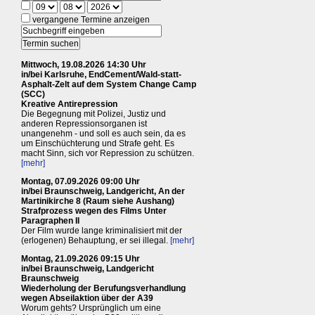
vergangene Termine anzeigen
Mittwoch, 19.08.2026 14:30 Uhr
in/bei Karlsruhe, EndCement/Wald-statt-
Asphalt-Zelt auf dem System Change Camp
(SCC)
Kreative Antirepression
Die Begegnung mit Polizei, Justiz und
anderen Repressionsorganen ist
unangenehm - und soll es auch sein, da es
um Einschüchterung und Strafe geht. Es
macht Sinn, sich vor Repression zu schützen.
[mehr]
Montag, 07.09.2026 09:00 Uhr
in/bei Braunschweig, Landgericht, An der
Martinikirche 8 (Raum siehe Aushang)
Strafprozess wegen des Films Unter
Paragraphen II
Der Film wurde lange kriminalisiert mit der
(erlogenen) Behauptung, er sei illegal.
[mehr]
Montag, 21.09.2026 09:15 Uhr
in/bei Braunschweig, Landgericht
Braunschweig
Wiederholung der Berufungsverhandlung
wegen Abseilaktion über der A39
Worum gehts? Ursprünglich um eine