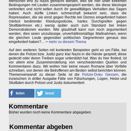
Menschen erst zu Nazis gemacht werden, weil sie hier unter extremen
Bedingungen mit Leuten zusammengesperrt werden, die diese Ideologie
verbreiten und nicht selten durch ihr gewalttätiges Verhalten das Sagen
haben. Auch dürfte Linken schmerzhaft bekannt sein, dass die
Repressalien, die sie einst gegen Rechte bei Demos eingefordert haben
(Verbot bestimmter Kleidungsstücke, hartes Durchgreifen gegen
StraftäterInnen etc.) wenig später auch zum Standard bei linken
Demonstrationen wurden. Wie glaubhaft kann nun noch argumentiert
werden, dies seien unzulässige, unverhältnismäßige Maßnahmen, wenn
die gleichen Leute gegenüber politischen GegnerInnen genaus das
eingefordert haben?...
-> mehr zu diesem Thema
Auf den weiteren Seiten mit konkreten Beispielen geht es um Fälle, bei
denen die Polizei bzw. Justiz ganz klar Nazis in die Hände gespielt, diese
gedeckt oder deren Treiben sogar unterstützt hat. Was du hier findest, ist
vor allem eine Zusammenstellung von verschiedensten Quellen und
Kommentaren dazu. Wir wollen hier keine neuen Romane über Vorfälle
schreiben, von denen die Betroffenen am Besten selbst berichten können.
Themenverwandt zu dieser Seite ist die
Polizei-Doku Giessen
, die
inzwischen in dritter Ausgabe Fälle von Fälschungen, Lügen, Hetze und
Straftaten durch Polizei und Justiz dokumentiert.
Kommentare
Bisher wurden noch keine Kommentare abgegeben.
Kommentar abgeben