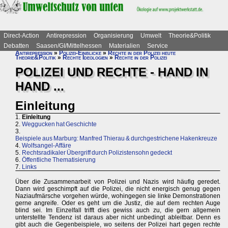
Direct-Action
Antirepression
Organisierung
Umwelt
Theorie&Politik
Debatten
Saasen/GI/Mittelhessen
Materialien
Service
Antirepression
»
Polizei-Einblicke
»
Rechte in der Polizei heute
Theorie&Politik
»
Rechte Ideologien
»
Rechte in der Polizei
POLIZEI UND RECHTE - HAND IN
HAND ...
Einleitung
1.
Einleitung
2.
Weggucken hat Geschichte
3.
Beispiele aus Marburg: Manfred Thierau & durchgestrichene Hakenkreuze
4.
Wolfsangel-Affäre
5.
Rechtsradikaler Übergriff durch Polizistensohn gedeckt
6.
Öffentliche Thematisierung
7.
Links
Über die Zusammenarbeit von Polizei und Nazis wird häufig geredet.
Dann wird geschimpft auf die Polizei, die nicht energisch genug gegen
Naziaufmärsche vorgehen würde, wohingegen sie linke Demonstrationen
gerne angreife. Oder es geht um die Justiz, die auf dem rechten Auge
blind sei. Im Einzelfall trifft dies gewiss auch zu, die gern allgemein
unterstellte Tendenz ist daraus aber nicht unbedingt ableitbar. Denn es
gibt auch die Gegenbeispiele, wo seitens der Polizei hart gegen rechte