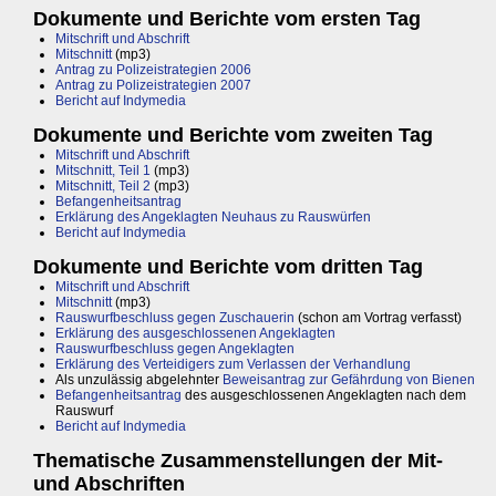
Dokumente und Berichte vom ersten Tag
Mitschrift und Abschrift
Mitschnitt
(mp3)
Antrag zu Polizeistrategien 2006
Antrag zu Polizeistrategien 2007
Bericht auf Indymedia
Dokumente und Berichte vom zweiten Tag
Mitschrift und Abschrift
Mitschnitt, Teil 1
(mp3)
Mitschnitt, Teil 2
(mp3)
Befangenheitsantrag
Erklärung des Angeklagten Neuhaus zu Rauswürfen
Bericht auf Indymedia
Dokumente und Berichte vom dritten Tag
Mitschrift und Abschrift
Mitschnitt
(mp3)
Rauswurfbeschluss gegen Zuschauerin
(schon am Vortrag verfasst)
Erklärung des ausgeschlossenen Angeklagten
Rauswurfbeschluss gegen Angeklagten
Erklärung des Verteidigers zum Verlassen der Verhandlung
Als unzulässig abgelehnter
Beweisantrag zur Gefährdung von Bienen
Befangenheitsantrag
des ausgeschlossenen Angeklagten nach dem
Rauswurf
Bericht auf Indymedia
Thematische Zusammenstellungen der Mit-
und Abschriften