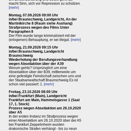
macht Sinn, sich vor Repression zu schützen.
[mehr]
Montag, 07.09.2026 09:00 Uhr
in/bei Braunschweig, Landgericht, An der
Martinikirche 8 (Raum siehe Aushang)
Strafprozess wegen des Films Unter
Paragraphen II
Der Film wurde lange kriminalisiert mit der
(erlogenen) Behauptung, er sei illegal.
[mehr]
Montag, 21.09.2026 09:15 Uhr
in/bei Braunschweig, Landgericht
Braunschweig
Wiederholung der Berufungsverhandlung
wegen Abseilaktion über der A39
Worum gehts? Ursprünglich um eine
Abseilaktion über der B39, mittlerweile um
eine gefestigte Feindschaft zwischen uns und
der Staatsanwaltschaft Braunschweig Es ist
schon viel passiert: 1.
[mehr]
Freitag, 23.10.2026 08:00 Uhr
in/bei Frankfurt (Main), Landgericht
Frankfurt am Main, Hammelsgasse 1 (Saal
17, 1. Stock)
Prozess wegen Abseilaktion am 26.10.2020
über A5
In der ersten Instanz im Strafprozess wegen
einer Abseilaktion am 26.10.2020 über der A5
bei Frankfurt Zeppelinheim wurden
drakonische Strafen verhängt - bis zu neun