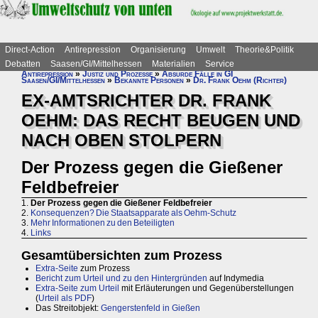
Direct-Action
Antirepression
Organisierung
Umwelt
Theorie&Politik
Debatten
Saasen/GI/Mittelhessen
Materialien
Service
Antirepression
»
Justiz und Prozesse
»
Absurde Fälle in GI
Saasen/GI/Mittelhessen
»
Bekannte Personen
»
Dr. Frank Oehm (Richter)
EX-AMTSRICHTER DR. FRANK
OEHM: DAS RECHT BEUGEN UND
NACH OBEN STOLPERN
Der Prozess gegen die Gießener
Feldbefreier
1.
Der Prozess gegen die Gießener Feldbefreier
2.
Konsequenzen? Die Staatsapparate als Oehm-Schutz
3.
Mehr Informationen zu den Beteiligten
4.
Links
Gesamtübersichten zum Prozess
Extra-Seite
zum Prozess
Bericht zum Urteil und zu den Hintergründen
auf Indymedia
Extra-Seite zum Urteil
mit Erläuterungen und Gegenüberstellungen
(
Urteil als PDF
)
Das Streitobjekt:
Gengerstenfeld in Gießen