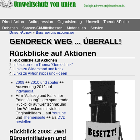
Direct-Action
Antirepression
Organisierung
Umwelt
Theorie&Politik
Debatten
Saasen/GI/Mittelhessen
Materialien
Service
Direct-Action
»
Besetzen und blockieren
GENDRECK WEG ... ÜBERALL!
Rückblicke auf Aktionen
1.
Rückblicke auf Aktionen
2.
Infoseiten zum Thema "Gentechnik"
3.
Links zu Widerstand und Kritik
4.
Links zu Aktionstipps und -ideen
2009
++
2010 und später
++
Auswertung 2012 auf
Indymedia
Film "Aufstieg und Fall einer
Patentlösung" - der spannende
Rückblick auf Gentechnik und
den Widerstand mit vielen
Originalbildern ... auf
Youtube
und
Themenseite
++ als
DVD
bestellen
Rückblick 2008: Zwei
Bürgerinitiativen und