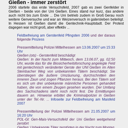
Gießen - immer zerstört
2006 startete das erste Versuchsfeld, 2007 gab es zwei Genfelder in
Gießen - beide von der Uni Gießen. Eines stand nur kurz, das andere
auch nicht bis zum Ende ... Die Uni betrieb zudem in Groß Gerau noch
weitere Genversuche und war an Weizenversuch in gatersleben beteiligt.
In Hessen ist Gießen damit die Gentechnik-Hauptstadt. Der Protest
dagegen war nicht groß, aber effektiv ...
Feldbefreiung am Gerstenfeld Pfingsten 2006
und der daraus
folgende
Prozess
Pressemitteilung Polizei Mittelhessen am
13.06.2007 um 15:33
Uhr
Gießen (ots) - Gerstenfeld beschädigt
Gießen: In der Nacht zum Mittwoch, dem 13.06.07, gg. 02:50
Uhr, wurde das für die Biosicherheitsforschung angelegte Feld
mit gentechnisch veränderter Gerste der UNI Gießen im Alten
Steinbacher Weg von unbekannten Tätern beschädigt. Sie
überstiegen die äußere Umzäunung, durchschnitten den
inneren Zaun und zogen Pflanzen heraus. Bei den Tätern soll
es sich um drei unbekannte männliche Personen gehandelt
haben, die von einem Zeugen gesehen wurden. Der Umfang
des Sachschadens steht noch nicht fest. Die Ermittlungen
dauern an. Hinweise erbittet die Kriminalpolizei in Gießen
unter der Tel.-Nr. ...
Infoseite zur Feldbefreiung am Maisfeld
2007
Pressemitteilung der Polizei Mittelhessen am
21.05.2007 um
16:20 Uhr
POL-GI: Gen-Mais-Versuchsfeld der Uni Gießen weitgehend
zerstört
Gießen: Unbekannte Täter zerstörten in der Nacht zum Montag,