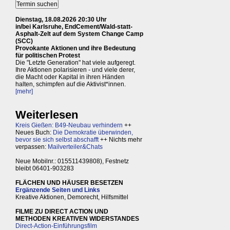
Dienstag, 18.08.2026 20:30 Uhr
in/bei Karlsruhe, EndCement/Wald-statt-
Asphalt-Zelt auf dem System Change Camp
(SCC)
Provokante Aktionen und ihre Bedeutung
für politischen Protest
Die "Letzte Generation" hat viele aufgeregt.
Ihre Aktionen polarisieren - und viele derer,
die Macht oder Kapital in ihren Händen
halten, schimpfen auf die Aktivist*innen.
[mehr]
Weiterlesen
Kreis Gießen: B49-Neubau verhindern
++
Neues Buch:
Die Demokratie überwinden,
bevor sie sich selbst abschafft
++ Nichts mehr
verpassen:
Mailverteiler&Chats
Neue Mobilnr.: 015511439808), Festnetz
bleibt 06401-903283
FLÄCHEN UND HÄUSER BESETZEN
Ergänzende Seiten und Links
Kreative Aktionen, Demorecht, Hilfsmittel
FILME ZU DIRECT ACTION UND
METHODEN KREATIVEN WIDERSTANDES
Direct-Action-Einführungsfilm