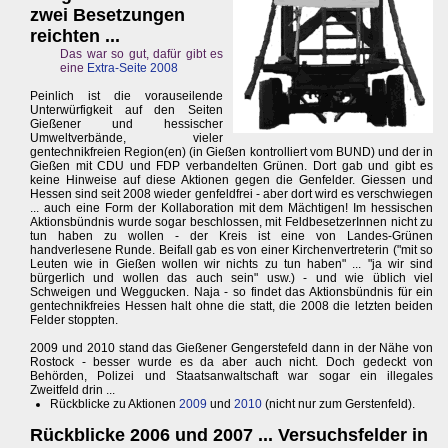
zwei Besetzungen
reichten ...
Das war so gut, dafür gibt es
eine
Extra-Seite 2008
Peinlich ist die vorauseilende
Unterwürfigkeit auf den Seiten
Gießener und hessischer
Umweltverbände, vieler
gentechnikfreien Region(en) (in Gießen kontrolliert vom BUND) und der in
Gießen mit CDU und FDP verbandelten Grünen. Dort gab und gibt es
keine Hinweise auf diese Aktionen gegen die Genfelder. Giessen und
Hessen sind seit 2008 wieder genfeldfrei - aber dort wird es verschwiegen
... auch eine Form der Kollaboration mit dem Mächtigen! Im hessischen
Aktionsbündnis wurde sogar beschlossen, mit FeldbesetzerInnen nicht zu
tun haben zu wollen - der Kreis ist eine von Landes-Grünen
handverlesene Runde. Beifall gab es von einer Kirchenvertreterin ("mit so
Leuten wie in Gießen wollen wir nichts zu tun haben" ... "ja wir sind
bürgerlich und wollen das auch sein" usw.) - und wie üblich viel
Schweigen und Weggucken. Naja - so findet das Aktionsbündnis für ein
gentechnikfreies Hessen halt ohne die statt, die 2008 die letzten beiden
Felder stoppten.
2009 und 2010 stand das Gießener Gengerstefeld dann in der Nähe von
Rostock - besser wurde es da aber auch nicht. Doch gedeckt von
Behörden, Polizei und Staatsanwaltschaft war sogar ein illegales
Zweitfeld drin ...
Rückblicke zu Aktionen
2009
und
2010
(nicht nur zum Gerstenfeld).
Rückblicke 2006 und 2007 ... Versuchsfelder in