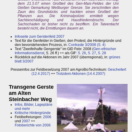
dem 21.5.07 einen Großteil des Gen-Mais-Feldes der Uni
Gießen Gemarkung Weilburger Grenze. Sie zerschnitten den
Zaun des Grundstücks und hackten einen Großteil der
Pflanzen aus. Die Kriminalpolizei ermittelt wegen
Sachbeschädigung und Hausfriedensbruchs. Der
Sachschaden ist bisher nicht zu beziffern. Ein Tatverdacht
besteht nicht, die Ermittlungen dauern an.
Infoseite zum Gerstenfeld 2007
Text für die Genfelder in Gießen, den Protest, die Hintergründe und
den bevorstehenden Prozess, in:
Contraste 3/2008 (S. 4)
Text "Zweifelhafte Gengerste" im GID Febr. 2008 (
Gen-ethischer
Informationsdienst
, S. 26 ff.) ++ als GIF:
S. 26
,
S. 27
,
S. 28
Rückblick auf die Aktionen im Jahr 2007 (überregional), in:
grünes
blatt 3/2007
Presseinfos zur Feldbesetzung 2007 am AgroBioTechnikum:
Gescheitert
(12.4.2017)
++
Trotzdem Aktionen (14.4.2007)
Transgene Gerste
am Alten
Steinbacher Weg
Infos, Bilder, Lagepläne
und mehr
Kritische Hintergründe
Feldbefreiungen:
2006
und
2007
++
Fotoberichte von 2006