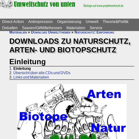
Direct-Action
Antirepression
Organisierung
Umwelt
Theorie&Politik
Debatten
Saasen/GI/Mittelhessen
Materialien
Service
Materialien
»
Download Umweltthemen
»
Naturschutz: Einführung
DOWNLOADS ZU NATURSCHUTZ,
ARTEN- UND BIOTOPSCHUTZ
Einleitung
1.
Einleitung
2.
Übersicht über alle CDs und DVDs
3.
Links und Materialien