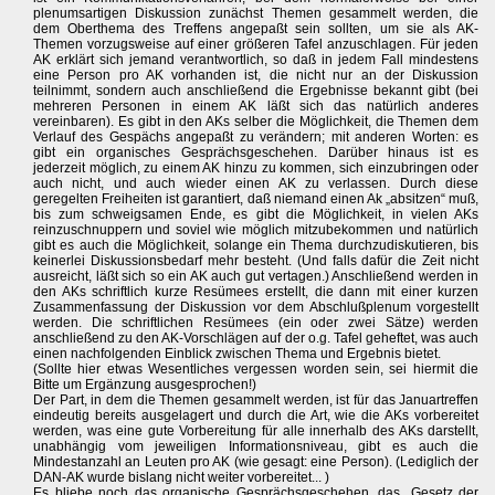
plenumsartigen Diskussion zunächst Themen gesammelt werden, die
dem Oberthema des Treffens angepaßt sein sollten, um sie als AK-
Themen vorzugsweise auf einer größeren Tafel anzuschlagen. Für jeden
AK erklärt sich jemand verantwortlich, so daß in jedem Fall mindestens
eine Person pro AK vorhanden ist, die nicht nur an der Diskussion
teilnimmt, sondern auch anschließend die Ergebnisse bekannt gibt (bei
mehreren Personen in einem AK läßt sich das natürlich anderes
vereinbaren). Es gibt in den AKs selber die Möglichkeit, die Themen dem
Verlauf des Gespächs angepaßt zu verändern; mit anderen Worten: es
gibt ein organisches Gesprächsgeschehen. Darüber hinaus ist es
jederzeit möglich, zu einem AK hinzu zu kommen, sich einzubringen oder
auch nicht, und auch wieder einen AK zu verlassen. Durch diese
geregelten Freiheiten ist garantiert, daß niemand einen Ak „absitzen“ muß,
bis zum schweigsamen Ende, es gibt die Möglichkeit, in vielen AKs
reinzuschnuppern und soviel wie möglich mitzubekommen und natürlich
gibt es auch die Möglichkeit, solange ein Thema durchzudiskutieren, bis
keinerlei Diskussionsbedarf mehr besteht. (Und falls dafür die Zeit nicht
ausreicht, läßt sich so ein AK auch gut vertagen.) Anschließend werden in
den AKs schriftlich kurze Resümees erstellt, die dann mit einer kurzen
Zusammenfassung der Diskussion vor dem Abschlußplenum vorgestellt
werden. Die schriftlichen Resümees (ein oder zwei Sätze) werden
anschließend zu den AK-Vorschlägen auf der o.g. Tafel geheftet, was auch
einen nachfolgenden Einblick zwischen Thema und Ergebnis bietet.
(Sollte hier etwas Wesentliches vergessen worden sein, sei hiermit die
Bitte um Ergänzung ausgesprochen!)
Der Part, in dem die Themen gesammelt werden, ist für das Januartreffen
eindeutig bereits ausgelagert und durch die Art, wie die AKs vorbereitet
werden, was eine gute Vorbereitung für alle innerhalb des AKs darstellt,
unabhängig vom jeweiligen Informationsniveau, gibt es auch die
Mindestanzahl an Leuten pro AK (wie gesagt: eine Person). (Lediglich der
DAN-AK wurde bislang nicht weiter vorbereitet... )
Es bliebe noch das organische Gesprächsgeschehen, das „Gesetz der