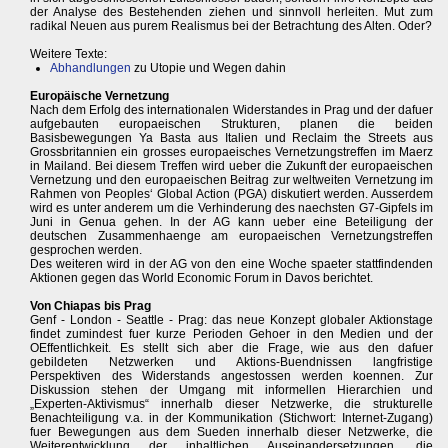
der Analyse des Bestehenden ziehen und sinnvoll herleiten. Mut zum
radikal Neuen aus purem Realismus bei der Betrachtung des Alten. Oder?
Weitere Texte:
Abhandlungen
zu Utopie und Wegen dahin
Europäische Vernetzung
Nach dem Erfolg des internationalen Widerstandes in Prag und der dafuer
aufgebauten europaeischen Strukturen, planen die beiden
Basisbewegungen Ya Basta aus Italien und Reclaim the Streets aus
Grossbritannien ein grosses europaeisches Vernetzungstreffen im Maerz
in Mailand. Bei diesem Treffen wird ueber die Zukunft der europaeischen
Vernetzung und den europaeischen Beitrag zur weltweiten Vernetzung im
Rahmen von Peoples‘ Global Action (PGA) diskutiert werden. Ausserdem
wird es unter anderem um die Verhinderung des naechsten G7-Gipfels im
Juni in Genua gehen. In der AG kann ueber eine Beteiligung der
deutschen Zusammenhaenge am europaeischen Vernetzungstreffen
gesprochen werden.
Des weiteren wird in der AG von den eine Woche spaeter stattfindenden
Aktionen gegen das World Economic Forum in Davos berichtet.
Von Chiapas bis Prag
Genf - London - Seattle - Prag: das neue Konzept globaler Aktionstage
findet zumindest fuer kurze Perioden Gehoer in den Medien und der
OEffentlichkeit. Es stellt sich aber die Frage, wie aus den dafuer
gebildeten Netzwerken und Aktions-Buendnissen langfristige
Perspektiven des Widerstands angestossen werden koennen. Zur
Diskussion stehen der Umgang mit informellen Hierarchien und
„Experten-Aktivismus“ innerhalb dieser Netzwerke, die strukturelle
Benachteiligung v.a. in der Kommunikation (Stichwort: Internet-Zugang)
fuer Bewegungen aus dem Sueden innerhalb dieser Netzwerke, die
Weiterentwicklung der inhaltlichen Auseinandersetzungen, die