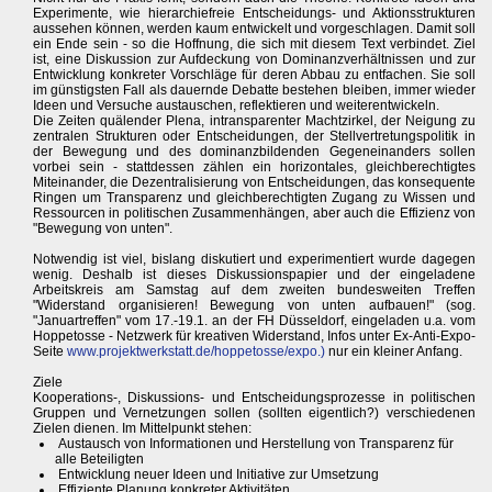
Experimente, wie hierarchiefreie Entscheidungs- und Aktionsstrukturen
aussehen können, werden kaum entwickelt und vorgeschlagen. Damit soll
ein Ende sein - so die Hoffnung, die sich mit diesem Text verbindet. Ziel
ist, eine Diskussion zur Aufdeckung von Dominanzverhältnissen und zur
Entwicklung konkreter Vorschläge für deren Abbau zu entfachen. Sie soll
im günstigsten Fall als dauernde Debatte bestehen bleiben, immer wieder
Ideen und Versuche austauschen, reflektieren und weiterentwickeln.
Die Zeiten quälender Plena, intransparenter Machtzirkel, der Neigung zu
zentralen Strukturen oder Entscheidungen, der Stellvertretungspolitik in
der Bewegung und des dominanzbildenden Gegeneinanders sollen
vorbei sein - stattdessen zählen ein horizontales, gleichberechtigtes
Miteinander, die Dezentralisierung von Entscheidungen, das konsequente
Ringen um Transparenz und gleichberechtigten Zugang zu Wissen und
Ressourcen in politischen Zusammenhängen, aber auch die Effizienz von
"Bewegung von unten".
Notwendig ist viel, bislang diskutiert und experimentiert wurde dagegen
wenig. Deshalb ist dieses Diskussionspapier und der eingeladene
Arbeitskreis am Samstag auf dem zweiten bundesweiten Treffen
"Widerstand organisieren! Bewegung von unten aufbauen!" (sog.
"Januartreffen" vom 17.-19.1. an der FH Düsseldorf, eingeladen u.a. vom
Hoppetosse - Netzwerk für kreativen Widerstand, Infos unter Ex-Anti-Expo-
Seite
www.projektwerkstatt.de/hoppetosse/expo.)
nur ein kleiner Anfang.
Ziele
Kooperations-, Diskussions- und Entscheidungsprozesse in politischen
Gruppen und Vernetzungen sollen (sollten eigentlich?) verschiedenen
Zielen dienen. Im Mittelpunkt stehen:
Austausch von Informationen und Herstellung von Transparenz für
alle Beteiligten
Entwicklung neuer Ideen und Initiative zur Umsetzung
Effiziente Planung konkreter Aktivitäten