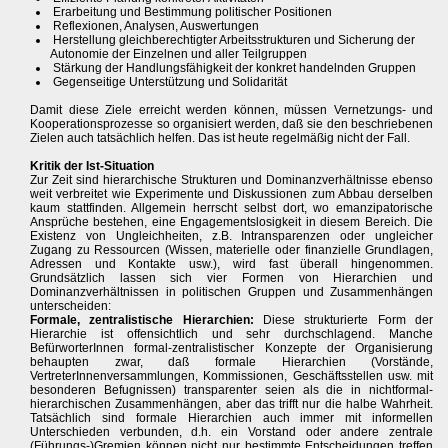
Erarbeitung und Bestimmung politischer Positionen
Reflexionen, Analysen, Auswertungen
Herstellung gleichberechtigter Arbeitsstrukturen und Sicherung der
Autonomie der Einzelnen und aller Teilgruppen
Stärkung der Handlungsfähigkeit der konkret handelnden Gruppen
Gegenseitige Unterstützung und Solidarität
Damit diese Ziele erreicht werden können, müssen Vernetzungs- und
Kooperationsprozesse so organisiert werden, daß sie den beschriebenen
Zielen auch tatsächlich helfen. Das ist heute regelmäßig nicht der Fall.
Kritik der Ist-Situation
Zur Zeit sind hierarchische Strukturen und Dominanzverhältnisse ebenso
weit verbreitet wie Experimente und Diskussionen zum Abbau derselben
kaum stattfinden. Allgemein herrscht selbst dort, wo emanzipatorische
Ansprüche bestehen, eine Engagementslosigkeit in diesem Bereich. Die
Existenz von Ungleichheiten, z.B. Intransparenzen oder ungleicher
Zugang zu Ressourcen (Wissen, materielle oder finanzielle Grundlagen,
Adressen und Kontakte usw.), wird fast überall hingenommen.
Grundsätzlich lassen sich vier Formen von Hierarchien und
Dominanzverhältnissen in politischen Gruppen und Zusammenhängen
unterscheiden:
Formale, zentralistische Hierarchien:
Diese strukturierte Form der
Hierarchie ist offensichtlich und sehr durchschlagend. Manche
BefürworterInnen formal-zentralistischer Konzepte der Organisierung
behaupten zwar, daß formale Hierarchien (Vorstände,
VertreterInnenversammlungen, Kommissionen, Geschäftsstellen usw. mit
besonderen Befugnissen) transparenter seien als die in nichtformal-
hierarchischen Zusammenhängen, aber das trifft nur die halbe Wahrheit.
Tatsächlich sind formale Hierarchien auch immer mit informellen
Unterschieden verbunden, d.h. ein Vorstand oder andere zentrale
(Führungs-)Gremien können nicht nur bestimmte Entscheidungen treffen