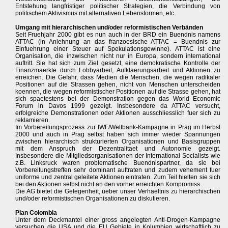
Entstehung langfristiger politischer Strategien, die Verbindung von
politischem Aktivismus mit alternativen Lebensformen, etc.
Umgang mit hierarchischen und/oder reformistischen Verbänden
Seit Fruehjahr 2000 gibt es nun auch in der BRD ein Buendnis namens
ATTAC (in Anlehnung an das franzoesische ATTAC = Buendnis zur
Einfuehrung einer Steuer auf Spekulationsgewinne). ATTAC ist eine
Organisation, die inzwischen nicht nur in Europa, sondern international
auftritt. Sie hat sich zum Ziel gesetzt, eine demokratische Kontrolle der
Finanzmaerkte durch Lobbyarbeit, Aufklaerungsarbeit und Aktionen zu
erreichen. Die Gefahr, dass Medien die Menschen, die wegen radikaler
Positionen auf die Strassen gehen, nicht von Menschen unterscheiden
koennen, die wegen reformistischer Positionen auf die Strasse gehen, hat
sich spaetestens bei der Demonstration gegen das World Economic
Forum in Davos 1999 gezeigt. Insbesondere da ATTAC versucht,
erfolgreiche Demonstrationen oder Aktionen ausschliesslich fuer sich zu
reklamieren.
Im Vorbereitungsprozess zur IWF/Weltbank-Kampagne in Prag im Herbst
2000 und auch in Prag selbst haben sich immer wieder Spannungen
zwischen hierarchisch strukturierten Organisationen und Basisgruppen
mit dem Anspruch der Dezentralitaet und Autonomie gezeigt.
Insbesondere die Mitgliedsorganisationen der International Socialists wie
z.B. Linksruck waren problematische Buendnispartner, da sie bei
Vorbereitungstreffen sehr dominant auftraten und zudem vehement fuer
uniforme und zentral geleitete Aktionen eintraten. Zum Teil hielten sie sich
bei den Aktionen selbst nicht an den vorher erreichten Kompromiss.
Die AG bietet die Gelegenheit, ueber unser Verhaeltnis zu hierarchischen
und/oder reformistischen Organisationen zu diskutieren.
Plan Colombia
Unter dem Deckmantel einer gross angelegten Anti-Drogen-Kampagne
versuchen die USA und die EU Gebiete in Kolumbien wirtschaftlich zu