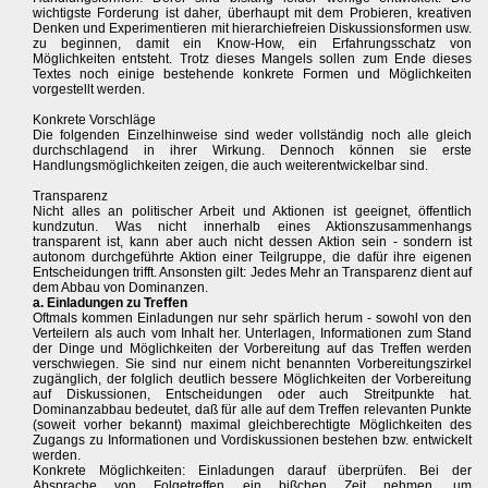
wichtigste Forderung ist daher, überhaupt mit dem Probieren, kreativen
Denken und Experimentieren mit hierarchiefreien Diskussionsformen usw.
zu beginnen, damit ein Know-How, ein Erfahrungsschatz von
Möglichkeiten entsteht. Trotz dieses Mangels sollen zum Ende dieses
Textes noch einige bestehende konkrete Formen und Möglichkeiten
vorgestellt werden.
Konkrete Vorschläge
Die folgenden Einzelhinweise sind weder vollständig noch alle gleich
durchschlagend in ihrer Wirkung. Dennoch können sie erste
Handlungsmöglichkeiten zeigen, die auch weiterentwickelbar sind.
Transparenz
Nicht alles an politischer Arbeit und Aktionen ist geeignet, öffentlich
kundzutun. Was nicht innerhalb eines Aktionszusammenhangs
transparent ist, kann aber auch nicht dessen Aktion sein - sondern ist
autonom durchgeführte Aktion einer Teilgruppe, die dafür ihre eigenen
Entscheidungen trifft. Ansonsten gilt: Jedes Mehr an Transparenz dient auf
dem Abbau von Dominanzen.
a. Einladungen zu Treffen
Oftmals kommen Einladungen nur sehr spärlich herum - sowohl von den
Verteilern als auch vom Inhalt her. Unterlagen, Informationen zum Stand
der Dinge und Möglichkeiten der Vorbereitung auf das Treffen werden
verschwiegen. Sie sind nur einem nicht benannten Vorbereitungszirkel
zugänglich, der folglich deutlich bessere Möglichkeiten der Vorbereitung
auf Diskussionen, Entscheidungen oder auch Streitpunkte hat.
Dominanzabbau bedeutet, daß für alle auf dem Treffen relevanten Punkte
(soweit vorher bekannt) maximal gleichberechtigte Möglichkeiten des
Zugangs zu Informationen und Vordiskussionen bestehen bzw. entwickelt
werden.
Konkrete Möglichkeiten: Einladungen darauf überprüfen. Bei der
Absprache von Folgetreffen ein bißchen Zeit nehmen, um