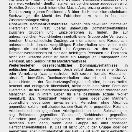
sehr weit verbreitet - deutlich stärker, als üblicherweise zugegeben wird.
Gezieltes Streben nach informeller Macht, Ausgrenzung anderer und die
Durchsetzung eigener Positionen z.B. über die Konstruktion scheinbarer
Sachzwänge, die Macht des Faktischen usw. sind in fast allen
Zusammenhängen Alltag.
Unbewußte Dominanzverhältnisse:
Neben den bewußten informellen
Hierarchien sind (fast) überall unbewußte Dominanzverhältnisse
zwischen Gruppen und Einzelpersonen zu finden, die auf
unterschiedlichen Möglichkeiten innerhalb einer Gruppe oder Vernetzung
beruhen. Unterschiedliche Zugänge zu Informationen und Ressourcen,
unterschiedlich durchsetzungsfähiges Redeverhalten und vieles mehr
prägen die politische Arbeit. Im Gegensatz zu den bewußten
Dominanzverhältnissen ist hier den beteiligten Personen die Dominanz
nicht klar. Ursache dafür ist meist ein Mangel an Transparenz und
Reflexion, also Sensibilität für Machtverhältnisse.
Weiterbestehen gesellschaftlicher Dominanzverhältnisse in
politischen Zusammenhängen:
Doch selbst dann, wenn eine Gruppe
oder Vernetzung (was anzustreben ist!) sowohl formale Hierarchien
abschafft, bewußtes Dominanzverhalten abwehrt und unbewußte
Unterschiede in der Durchsetzungsfähigkeit reflektiert, herausarbeitet,
benennt und erfolgreich überwindet, bleibt noch eine vierte Form der
Hierarchie: Die der unterschiedlichen Wertigkeitsempfinden zwischen den
Menschen, die in ihrem Leben für eine bestimmte soziale "Rolle"
beeinflußt, d.h. "konstruiert" wurden. Frauen gegenüber Männern,
Jugendliche gegenüber Erwachsenen, Menschen ohne Abschluß
gegenüber solchen mit akademischem Grad, Arme gegenüber Reichen,
ArbeitnehmerInnen gegenüber ArbeitgeberInnen oder Selbständigen,
sog. Behinderte gegenüber "Gesunden", Nichtdeutsche gegenüber
Deutschen (und jeweils umgekehr) - diese und viele Unterschiede
bestehen auch dann, wenn eine Gruppe frei aller sonstigen
Herrschaftsverhältnisse ist. Das ist nicht Schuld der Gruppe oder der
Vernetzung, aber nichtsdestotrotz der Fall. Es ist auch nicht einheitlich,