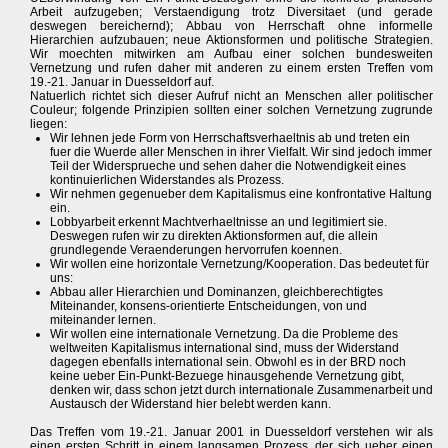
Arbeit aufzugeben; Verstaendigung trotz Diversitaet (und gerade
deswegen bereichernd); Abbau von Herrschaft ohne informelle
Hierarchien aufzubauen; neue Aktionsformen und politische Strategien.
Wir moechten mitwirken am Aufbau einer solchen bundesweiten
Vernetzung und rufen daher mit anderen zu einem ersten Treffen vom
19.-21. Januar in Duesseldorf auf.
Natuerlich richtet sich dieser Aufruf nicht an Menschen aller politischer
Couleur; folgende Prinzipien sollten einer solchen Vernetzung zugrunde
liegen:
Wir lehnen jede Form von Herrschaftsverhaeltnis ab und treten ein
fuer die Wuerde aller Menschen in ihrer Vielfalt. Wir sind jedoch immer
Teil der Widersprueche und sehen daher die Notwendigkeit eines
kontinuierlichen Widerstandes als Prozess.
Wir nehmen gegenueber dem Kapitalismus eine konfrontative Haltung
ein.
Lobbyarbeit erkennt Machtverhaeltnisse an und legitimiert sie.
Deswegen rufen wir zu direkten Aktionsformen auf, die allein
grundlegende Veraenderungen hervorrufen koennen.
Wir wollen eine horizontale Vernetzung/Kooperation. Das bedeutet für
uns:
Abbau aller Hierarchien und Dominanzen, gleichberechtigtes
Miteinander, konsens-orientierte Entscheidungen, von und
miteinander lernen.
Wir wollen eine internationale Vernetzung. Da die Probleme des
weltweiten Kapitalismus international sind, muss der Widerstand
dagegen ebenfalls international sein. Obwohl es in der BRD noch
keine ueber Ein-Punkt-Bezuege hinausgehende Vernetzung gibt,
denken wir, dass schon jetzt durch internationale Zusammenarbeit und
Austausch der Widerstand hier belebt werden kann.
Das Treffen vom 19.-21. Januar 2001 in Duesseldorf verstehen wir als
einen ersten Schritt in einem langsamen Prozess, der sich ueber einen