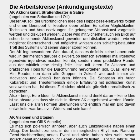
Die Arbeitskreise (Ankündigungstexte)
AK Aktionskunst, Straßentheater & Satire
(angeboten von Sebastian und Olli)
Dieser AK soll der ursprünglichen Idee des Hoppetosse-Netzwerks folgen
und einen Ideenpool für kreative Ideen bilden. Es sollen Möglichkeiten,
Techniken und Voraussetzungen für gelungene Aktionskunst vorgestellt
werden und diskutiert werden. Dabei wird mit Sicherheit auch ein Blick auf
schon bestehende Aktionskunst geworfen und diskutiert werden, wie wir
möglichst überraschend und möglichst wirksam den schläfrig-betäubten
Trott des Systems und seiner Bürger stören können.
Der AK legt besonderen Wert darauf, dass es definitiv keine Laberrunde
wird, in der mensch darüber diskutiert, ob mensch eventuell mal irgendwo
irgendwie irgendwas machen könnte, sondern eine produktive Runde,
aus der wirklich eine richtig fette Liste mit Ideen für Aktionen und
praktischen Tipps für die Durchführung hervorgehen soll. Quasi eine Art
Mini-Reader, den dann alle Gruppen in Zukunft wie auch immer als
Motivation und Anstoß benutzen können. Da Sebastian als Autor,
Kabarettist und Theatermensch einige Erfahrung mit politischer Kunst
vorzuweisen hat, ist dieses Ziel sicher nicht als gänzlich unrealistisch zu
betrachten.
Also – bringt Eure Ideen für Aktionskunst mit und denkt daran – keine Idee
ist so absurd, als dass sie nicht in diesen AK eingebracht werden könnte!
Lasst uns die alten Formen überwinden und endlich mal ein Bild davon
entwickeln, was kreativer Widerstand sein kann!
AK Visionen und Utopien
(angeboten von Olli & Annette)
Es mag sich polemisch anhören, aber auch Linksradikale haben einen
Alltag. Der besteht zumeist in dem immergleichen Rhythmus Planung-
Event-Nachbereitung-neues Event und viele haben sich wohl schon
stoisch damit abgefunden, ihr Leben damit zu fristen, Jahr für Jahr zu der