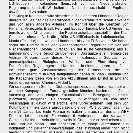
US-Truppen in Kolumbien (logistisch von der Niederländischen
Regierung unterstützt). Wir hoffen die Nachricht auch bald ins Englische
usw übersetzt zu haben.
Der Krieg in Kolumbien wird sicherlich auf die anderen Länder der Region
übergreifen, es hat das Operationsfeld der Paramilitärs schon erweitert
und von allen anderen Akteuren im Konflikt über die Grenzen von
Panama, Venezuela, Brasil, Peru und Ecuador hinaus. Die US Armee hat
bereits weitere Militärbasen in der Region aufgebaut speziell für den Plan
Colombia, einschließlich die größte US Militärbasis in Lateinamerika in
Manta (Ecuador) und weitere Länder hin bis zum El Salvador. Sie haben
sogar die Unterstützund der Niederländischen Regierung um von der
Niederländischen Kolonie Curacao (an der Küste Venezuelas) aus zu
handeln und um die Region zu überfliegen. Das ganze ist ein remake des
Vietnam Krieges, aber dieses Mal mit extensivem Gebrauch von
genmanipulierten Biologischen Waffen und Einwicklung von
Europäischen Regierungen und Konzerne. In einem anderen mail findet
ihr eine gute Zusammenfassung der Diskussionen die im
Konvergenzzentrum in Prag stattgefunden haben zu Plan Colombia und
die Kapagnen Ideen von einigen AktivistInnen aus Bristol in England
(erläutert von einem Chomsky Artikel ).
Wir schlagen vor in Genf ein Diskussionsprozess zu inizieren, darüber wie
wir eine Kampagne in Europa gestalten könnten, basierend auf dem
Vorschlag der von einigen Kolumbianischen Bewegungen kommt
(Schwarze, Indigenen, BäuerInnen). Ein wichtiger Teil von ihren
Vorschlägen ist davon wird erstmal eine SprecherInnen Tour sein von
KolumbianerInnen durch Europa sein, die der PCN vorgeschlagen hat
vom 19. Januar bis Ende Februar zu halten (um auch an den anti WEF
Proteste teilzunehmen). Es werden 6 VertreterInnen der schwarzen
Gemeinschaften da sein die in jeweils in Gruppen von zwei reisen (eine
Frau und ein Mann ) und hoffentlich auch einige VertrerInnen aus
Indigenen und BäuerInnenbewegungen (das ist bislang leider noch nicht
bestätigt). Wir möchten in Genf diese Tours besprechen und auch die