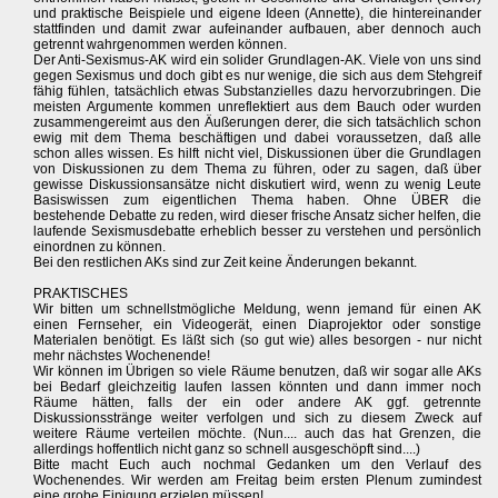
und praktische Beispiele und eigene Ideen (Annette), die hintereinander
stattfinden und damit zwar aufeinander aufbauen, aber dennoch auch
getrennt wahrgenommen werden können.
Der Anti-Sexismus-AK wird ein solider Grundlagen-AK. Viele von uns sind
gegen Sexismus und doch gibt es nur wenige, die sich aus dem Stehgreif
fähig fühlen, tatsächlich etwas Substanzielles dazu hervorzubringen. Die
meisten Argumente kommen unreflektiert aus dem Bauch oder wurden
zusammengereimt aus den Äußerungen derer, die sich tatsächlich schon
ewig mit dem Thema beschäftigen und dabei voraussetzen, daß alle
schon alles wissen. Es hilft nicht viel, Diskussionen über die Grundlagen
von Diskussionen zu dem Thema zu führen, oder zu sagen, daß über
gewisse Diskussionsansätze nicht diskutiert wird, wenn zu wenig Leute
Basiswissen zum eigentlichen Thema haben. Ohne ÜBER die
bestehende Debatte zu reden, wird dieser frische Ansatz sicher helfen, die
laufende Sexismusdebatte erheblich besser zu verstehen und persönlich
einordnen zu können.
Bei den restlichen AKs sind zur Zeit keine Änderungen bekannt.
PRAKTISCHES
Wir bitten um schnellstmögliche Meldung, wenn jemand für einen AK
einen Fernseher, ein Videogerät, einen Diaprojektor oder sonstige
Materialen benötigt. Es läßt sich (so gut wie) alles besorgen - nur nicht
mehr nächstes Wochenende!
Wir können im Übrigen so viele Räume benutzen, daß wir sogar alle AKs
bei Bedarf gleichzeitig laufen lassen könnten und dann immer noch
Räume hätten, falls der ein oder andere AK ggf. getrennte
Diskussionsstränge weiter verfolgen und sich zu diesem Zweck auf
weitere Räume verteilen möchte. (Nun.... auch das hat Grenzen, die
allerdings hoffentlich nicht ganz so schnell ausgeschöpft sind....)
Bitte macht Euch auch nochmal Gedanken um den Verlauf des
Wochenendes. Wir werden am Freitag beim ersten Plenum zumindest
eine grobe Einigung erzielen müssen!