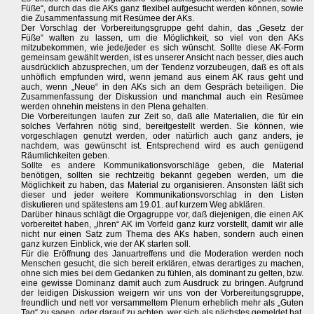
Füße“, durch das die AKs ganz flexibel aufgesucht werden können, sowie
die Zusammenfassung mit Resümee der AKs.
Der Vorschlag der Vorbereitungsgruppe geht dahin, das „Gesetz der
Füße“ walten zu lassen, um die Möglichkeit, so viel von den AKs
mitzubekommen, wie jede/jeder es sich wünscht. Sollte diese AK-Form
gemeinsam gewählt werden, ist es unserer Ansicht nach besser, dies auch
ausdrücklich abzusprechen, um der Tendenz vorzubeugen, daß es oft als
unhöflich empfunden wird, wenn jemand aus einem AK raus geht und
auch, wenn „Neue“ in den AKs sich an dem Gespräch beteiligen. Die
Zusammenfassung der Diskussion und manchmal auch ein Resümee
werden ohnehin meistens in den Plena gehalten.
Die Vorbereitungen laufen zur Zeit so, daß alle Materialien, die für ein
solches Verfahren nötig sind, bereitgestellt werden. Sie können, wie
vorgeschlagen genutzt werden, oder natürlich auch ganz anders, je
nachdem, was gewünscht ist. Entsprechend wird es auch genügend
Räumlichkeiten geben.
Sollte es andere Kommunikationsvorschläge geben, die Material
benötigen, sollten sie rechtzeitig bekannt gegeben werden, um die
Möglichkeit zu haben, das Material zu organisieren. Ansonsten läßt sich
dieser und jeder weitere Kommunikationsvorschlag in den Listen
diskutieren und spätestens am 19.01. auf kurzem Weg abklären.
Darüber hinaus schlägt die Orgagruppe vor, daß diejenigen, die einen AK
vorbereitet haben, „ihren“ AK im Vorfeld ganz kurz vorstellt, damit wir alle
nicht nur einen Satz zum Thema des AKs haben, sondern auch einen
ganz kurzen Einblick, wie der AK starten soll.
Für die Eröffnung des Januartreffens und die Moderation werden noch
Menschen gesucht, die sich bereit erklären, etwas derartiges zu machen,
ohne sich mies bei dem Gedanken zu fühlen, als dominant zu gelten, bzw.
eine gewisse Dominanz damit auch zum Ausdruck zu bringen. Aufgrund
der leidigen Diskussion weigern wir uns von der Vorbereitungsgruppe,
freundlich und nett vor versammeltem Plenum erheblich mehr als „Guten
Tag“ zu sagen, oder darauf zu achten, wer sich als nächstes gemeldet hat.