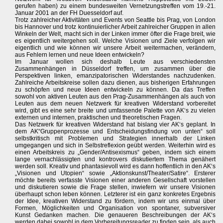
gerufen haben) zu einem bundesweiten Vernetzungstreffen vom 19.-21.
Januar 2001 an der FH Duesseldorf auf.
Trotz zahlreicher Aktivitäten und Events von Seattle bis Prag, von London
bis Hannover und trotz kontinuierlicher Arbeit zahlreicher Gruppen in allen
Winkeln der Welt, macht sich in der Linken immer öfter die Frage breit, wie
es eigentlich weitergehen soll. Welche Visionen und Ziele verfolgen wir
eigentlich und wie können wir unsere Arbeit weitermachen, verändern,
aus Fehlern lernen und neue Ideen entwickeln?
Im Januar wollen sich deshalb Leute aus verschiedensten
Zusammenhängen in Düsseldorf treffen, um zusammen über die
Perspektiven linken, emanzipatorischen Widerstandes nachzudenken.
Zahlreiche Arbeitskreise sollen dazu dienen, aus bisherigen Erfahrungen
zu schöpfen und neue Ideen entwickeln zu können. Da das Treffen
sowohl von aktiven Leuten aus den Prag-Zusammenhängen als auch von
Leuten aus dem neuen Netzwerk für kreativen Widerstand vorbereitet
wird, gibt es eine sehr breite und umfassende Palette von AK‘s zu vielen
externen und internen, praktischen und theoretischen Fragen.
Das Netzwerk für kreativen Widerstand hat bislang vier AK‘s geplant. In
dem AK“Gruppenprozesse und Entscheidungsfindung von unten“ soll
selbstkritisch mit Problemen und Strategien innerhalb der Linken
umgegangen und sich in Selbstreflexion geübt werden. Weiterhin wird es
einen Arbeitskreis zu „Gender/Antisexismus“ geben, indem sich einem
lange vernachlässigten und kontrovers diskutiertem Thema genähert
werden soll. Kreativ und phantasievoll wird es dann hoffentlich in den AK‘s
„Visionen und Utopien“ sowie „Aktionskunst/Theater/Satire“. Ersterer
möchte bereits verfasste Visionen einer anderen Gesellschaft vorstellen
und diskutieren sowie die Frage stellen, inwiefern wir unsere Visionen
überhaupt schon leben können. Letzterer ist ein ganz konkretes Ergebnis
der Idee, kreativen Widerstand zu fördern, indem wir uns einmal über
Formen, Möglichkeiten und Organisation von spontaner, subversiver
Kunst Gedanken machen. Die genaueren Beschreibungen der AK‘s
werden dabei sowohl in dem Vorbereitungsreader zu finden sein, als auch