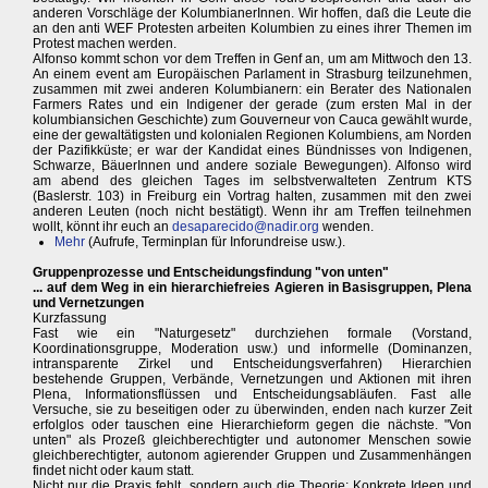
anderen Vorschläge der KolumbianerInnen. Wir hoffen, daß die Leute die
an den anti WEF Protesten arbeiten Kolumbien zu eines ihrer Themen im
Protest machen werden.
Alfonso kommt schon vor dem Treffen in Genf an, um am Mittwoch den 13.
An einem event am Europäischen Parlament in Strasburg teilzunehmen,
zusammen mit zwei anderen Kolumbianern: ein Berater des Nationalen
Farmers Rates und ein Indigener der gerade (zum ersten Mal in der
kolumbiansichen Geschichte) zum Gouverneur von Cauca gewählt wurde,
eine der gewaltätigsten und kolonialen Regionen Kolumbiens, am Norden
der Pazifikküste; er war der Kandidat eines Bündnisses von Indigenen,
Schwarze, BäuerInnen und andere soziale Bewegungen). Alfonso wird
am abend des gleichen Tages im selbstverwalteten Zentrum KTS
(Baslerstr. 103) in Freiburg ein Vortrag halten, zusammen mit den zwei
anderen Leuten (noch nicht bestätigt). Wenn ihr am Treffen teilnehmen
wollt, könnt ihr euch an
desaparecido@nadir.org
wenden.
Mehr
(Aufrufe, Terminplan für Inforundreise usw.).
Gruppenprozesse und Entscheidungsfindung "von unten"
... auf dem Weg in ein hierarchiefreies Agieren in Basisgruppen, Plena
und Vernetzungen
Kurzfassung
Fast wie ein "Naturgesetz" durchziehen formale (Vorstand,
Koordinationsgruppe, Moderation usw.) und informelle (Dominanzen,
intransparente Zirkel und Entscheidungsverfahren) Hierarchien
bestehende Gruppen, Verbände, Vernetzungen und Aktionen mit ihren
Plena, Informationsflüssen und Entscheidungsabläufen. Fast alle
Versuche, sie zu beseitigen oder zu überwinden, enden nach kurzer Zeit
erfolglos oder tauschen eine Hierarchieform gegen die nächste. "Von
unten" als Prozeß gleichberechtigter und autonomer Menschen sowie
gleichberechtigter, autonom agierender Gruppen und Zusammenhängen
findet nicht oder kaum statt.
Nicht nur die Praxis fehlt, sondern auch die Theorie: Konkrete Ideen und