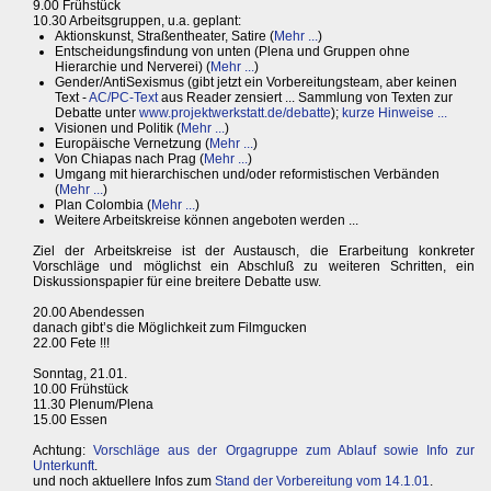
9.00 Frühstück
10.30 Arbeitsgruppen, u.a. geplant:
Aktionskunst, Straßentheater, Satire (
Mehr ...
)
Entscheidungsfindung von unten (Plena und Gruppen ohne
Hierarchie und Nerverei) (
Mehr ...
)
Gender/AntiSexismus (gibt jetzt ein Vorbereitungsteam, aber keinen
Text -
AC/PC-Text
aus Reader zensiert ... Sammlung von Texten zur
Debatte unter
www.projektwerkstatt.de/debatte
);
kurze Hinweise ...
Visionen und Politik (
Mehr ...
)
Europäische Vernetzung (
Mehr ...
)
Von Chiapas nach Prag (
Mehr ...
)
Umgang mit hierarchischen und/oder reformistischen Verbänden
(
Mehr ...
)
Plan Colombia (
Mehr ...
)
Weitere Arbeitskreise können angeboten werden ...
Ziel der Arbeitskreise ist der Austausch, die Erarbeitung konkreter
Vorschläge und möglichst ein Abschluß zu weiteren Schritten, ein
Diskussionspapier für eine breitere Debatte usw.
20.00 Abendessen
danach gibt’s die Möglichkeit zum Filmgucken
22.00 Fete !!!
Sonntag, 21.01.
10.00 Frühstück
11.30 Plenum/Plena
15.00 Essen
Achtung:
Vorschläge aus der Orgagruppe zum Ablauf sowie Info zur
Unterkunft
.
und noch aktuellere Infos zum
Stand der Vorbereitung vom 14.1.01
.