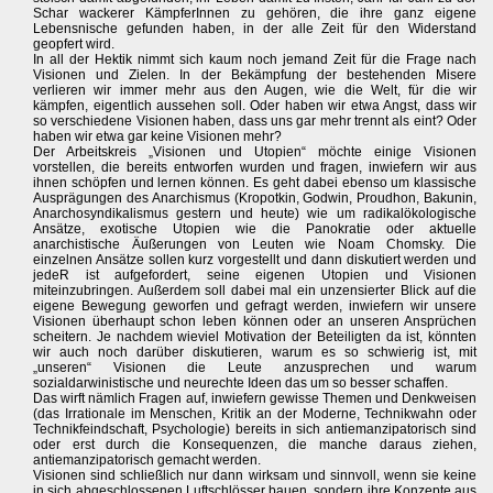
Schar wackerer KämpferInnen zu gehören, die ihre ganz eigene
Lebensnische gefunden haben, in der alle Zeit für den Widerstand
geopfert wird.
In all der Hektik nimmt sich kaum noch jemand Zeit für die Frage nach
Visionen und Zielen. In der Bekämpfung der bestehenden Misere
verlieren wir immer mehr aus den Augen, wie die Welt, für die wir
kämpfen, eigentlich aussehen soll. Oder haben wir etwa Angst, dass wir
so verschiedene Visionen haben, dass uns gar mehr trennt als eint? Oder
haben wir etwa gar keine Visionen mehr?
Der Arbeitskreis „Visionen und Utopien“ möchte einige Visionen
vorstellen, die bereits entworfen wurden und fragen, inwiefern wir aus
ihnen schöpfen und lernen können. Es geht dabei ebenso um klassische
Ausprägungen des Anarchismus (Kropotkin, Godwin, Proudhon, Bakunin,
Anarchosyndikalismus gestern und heute) wie um radikalökologische
Ansätze, exotische Utopien wie die Panokratie oder aktuelle
anarchistische Äußerungen von Leuten wie Noam Chomsky. Die
einzelnen Ansätze sollen kurz vorgestellt und dann diskutiert werden und
jedeR ist aufgefordert, seine eigenen Utopien und Visionen
miteinzubringen. Außerdem soll dabei mal ein unzensierter Blick auf die
eigene Bewegung geworfen und gefragt werden, inwiefern wir unsere
Visionen überhaupt schon leben können oder an unseren Ansprüchen
scheitern. Je nachdem wieviel Motivation der Beteiligten da ist, könnten
wir auch noch darüber diskutieren, warum es so schwierig ist, mit
„unseren“ Visionen die Leute anzusprechen und warum
sozialdarwinistische und neurechte Ideen das um so besser schaffen.
Das wirft nämlich Fragen auf, inwiefern gewisse Themen und Denkweisen
(das Irrationale im Menschen, Kritik an der Moderne, Technikwahn oder
Technikfeindschaft, Psychologie) bereits in sich antiemanzipatorisch sind
oder erst durch die Konsequenzen, die manche daraus ziehen,
antiemanzipatorisch gemacht werden.
Visionen sind schließlich nur dann wirksam und sinnvoll, wenn sie keine
in sich abgeschlossenen Luftschlösser bauen, sondern ihre Konzepte aus