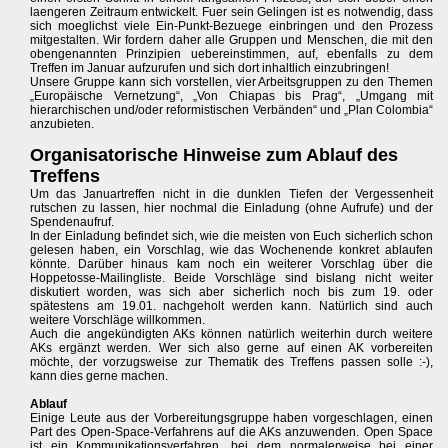
laengeren Zeitraum entwickelt. Fuer sein Gelingen ist es notwendig, dass
sich moeglichst viele Ein-Punkt-Bezuege einbringen und den Prozess
mitgestalten. Wir fordern daher alle Gruppen und Menschen, die mit den
obengenannten Prinzipien uebereinstimmen, auf, ebenfalls zu dem
Treffen im Januar aufzurufen und sich dort inhaltlich einzubringen!
Unsere Gruppe kann sich vorstellen, vier Arbeitsgruppen zu den Themen
„Europäische Vernetzung“, „Von Chiapas bis Prag“, „Umgang mit
hierarchischen und/oder reformistischen Verbänden“ und „Plan Colombia“
anzubieten.
Organisatorische Hinweise zum Ablauf des
Treffens
Um das Januartreffen nicht in die dunklen Tiefen der Vergessenheit
rutschen zu lassen, hier nochmal die Einladung (ohne Aufrufe) und der
Spendenaufruf.
In der Einladung befindet sich, wie die meisten von Euch sicherlich schon
gelesen haben, ein Vorschlag, wie das Wochenende konkret ablaufen
könnte. Darüber hinaus kam noch ein weiterer Vorschlag über die
Hoppetosse-Mailingliste. Beide Vorschläge sind bislang nicht weiter
diskutiert worden, was sich aber sicherlich noch bis zum 19. oder
spätestens am 19.01. nachgeholt werden kann. Natürlich sind auch
weitere Vorschläge willkommen.
Auch die angekündigten AKs können natürlich weiterhin durch weitere
AKs ergänzt werden. Wer sich also gerne auf einen AK vorbereiten
möchte, der vorzugsweise zur Thematik des Treffens passen solle :-),
kann dies gerne machen.
Ablauf
Einige Leute aus der Vorbereitungsgruppe haben vorgeschlagen, einen
Part des Open-Space-Verfahrens auf die AKs anzuwenden. Open Space
ist ein Kommunikationsverfahren, bei dem normalerweise bei einer