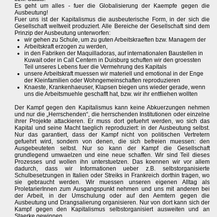
Es geht um alles - fuer die Globalisierung der Kaempfe gegen die
Ausbeutung!
Fuer uns ist der Kapitalismus die ausbeuterische Form, in der sich die
Gesellschaft weltweit produziert. Alle Bereiche der Gesellschaft sind dem
Prinzip der Ausbeutung unterworfen:
wir gehen zu Schule, um zu guten Arbeitskraeften bzw. Managern der
Arbeitskraft erzogen zu werden,
in den Fabriken der Maquilladoras, auf internationalen Baustellen in
Kuwait oder in Call Centern in Duisburg schuften wir den groessten
Teil unseres Lebens fuer die Vermehrung des Kapitals
unsere Arbeitskraft muessen wir materiell und emotional in der Enge
der Kleinfamilien oder Wohngemeinschaften reproduzieren
Knaeste, Krankenhaeuser, Klapsen biegen uns wieder gerade, wenn
uns die Arbeitsmuehle geschafft hat, bzw. wir ihr entfliehen wollten
Der Kampf gegen den Kapitalismus kann keine Abkuerzungen nehmen
und nur die „Herrschenden“, die herrschenden Institutionen oder einzelne
ihrer Projekte attackieren. Er muss dort gefuehrt werden, wo sich das
Kapital und seine Macht taeglich reproduziert: in der Ausbeutung selbst.
Nur das garantiert, dass der Kampf nicht von politischen Vertretern
gefuehrt wird, sondern von denen, die sich befreien muessen: den
Ausgebeuteten selbst. Nur so kann der Kampf die Gesellschaft
grundlegend umwaelzen und eine neue schaffen. Wir sind Teil dieses
Prozesses und wollen ihn unterstuetzen. Das koennen wir vor allem
dadurch, dass wir Informationen ueber z.B. selbstorganisierte
Schulbesetzungen in Italien oder Streiks in Frankreich dorthin tragen, wo
sie gebraucht werden. Wir muessen unseren eigenen Alltag als
ProletarierInnen zum Ausgangspunkt nehmen und uns mit anderen bei
der Arbeit, in der Umschulung oder auf den Aemtern gegen die
Ausbeutung und Drangsalierung organisieren. Nur von dort kann sich der
Kampf gegen den Kapitalismus selbstorganisiert ausweiten und an
Staerke gewinnen.