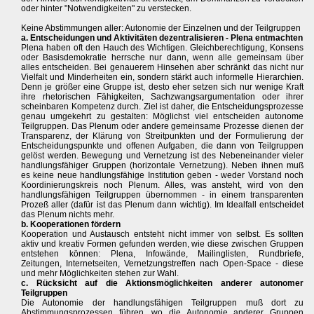
oder hinter "Notwendigkeiten" zu verstecken.
Keine Abstimmungen aller: Autonomie der Einzelnen und der Teilgruppen
a. Entscheidungen und Aktivitäten dezentralisieren - Plena entmachten
Plena haben oft den Hauch des Wichtigen. Gleichberechtigung, Konsens
oder Basisdemokratie herrsche nur dann, wenn alle gemeinsam über
alles entscheiden. Bei genauerem Hinsehen aber schränkt das nicht nur
Vielfalt und Minderheiten ein, sondern stärkt auch informelle Hierarchien.
Denn je größer eine Gruppe ist, desto eher setzen sich nur wenige Kraft
ihre rhetorischen Fähigkeiten, Sachzwangsargumentation oder ihrer
scheinbaren Kompetenz durch. Ziel ist daher, die Entscheidungsprozesse
genau umgekehrt zu gestalten: Möglichst viel entscheiden autonome
Teilgruppen. Das Plenum oder andere gemeinsame Prozesse dienen der
Transparenz, der Klärung von Streitpunkten und der Formulierung der
Entscheidungspunkte und offenen Aufgaben, die dann von Teilgruppen
gelöst werden. Bewegung und Vernetzung ist des Nebeneinander vieler
handlungsfähiger Gruppen (horizontale Vernetzung). Neben ihnen muß
es keine neue handlungsfähige Institution geben - weder Vorstand noch
Koordinierungskreis noch Plenum. Alles, was ansteht, wird von den
handlungsfähigen Teilgruppen übernommen - in einem transparenten
Prozeß aller (dafür ist das Plenum dann wichtig). Im Idealfall entscheidet
das Plenum nichts mehr.
b. Kooperationen fördern
Kooperation und Austausch entsteht nicht immer von selbst. Es sollten
aktiv und kreativ Formen gefunden werden, wie diese zwischen Gruppen
entstehen können: Plena, Infowände, Mailinglisten, Rundbriefe,
Zeitungen, Internetseiten, Vernetzungstreffen nach Open-Space - diese
und mehr Möglichkeiten stehen zur Wahl.
c. Rücksicht auf die Aktionsmöglichkeiten anderer autonomer
Teilgruppen
Die Autonomie der handlungsfähigen Teilgruppen muß dort zu
Abstimmungsprozessen führen, wo die Autonomie anderer Gruppen