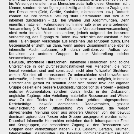
bis Weisungen erteilen, was Menschen außerhalb dieser Gremien nicht
können, sondern sie verfügen gleichzeitig auch über bessere Zugänge zu
den Ressourcen (Geld, Geräte, Kontakte, Informationen usw.). Dadurch
können sie ihre formale Stellung stark untermauern und sich auch
informell durchsetzen - z.B. bei Wahlen und Abstimmungen. Denn
eigentlich hätte ein Führungsgremium innerhalb einer weitergehenden
Versammlung (z.B. Vorstand innerhalb einer VertreterInnenversammlung)
nicht mehr formale Macht als andere, jedoch aufgrund der besseren
Vorbereitung, des Zugangs zu Daten usw. setzt sich der Vorstand in fast
allen Fällen gegen Vorschläge aus einzelnen Basisgruppen durch. Eine
Gegenmacht entsteht nur dann, wenn andere Zusammenhänge ebenso
informelle Macht aufbauen, z.B. durch zeitintensiven Aufbau von
Kontakten zu anderen Gruppen in der Vorbereitung solcher
Versammlungen.
Bewußte, informelle Hierarchien:
Informelle Hierarchien sind solche
Unterschiede in der Durchsetzungsfähigkeit von Menschen, die nicht
formal vereinbart sind und somit auch nicht über "offizielle" Strukturen
wirken. Sie sind oft intransparent. Zu unterschieden sind bewußte und
unbewußte, informelle Hierarchien. Es ist sehr wohl möglich, informelle
Unterschiede gezielt zu schaffen oder sich selbst bzw. der eigenen
Gruppe gezielt eine bessere Durchsetzungsposition zu erobern - jenseits
jeglicher Argumentation, sondern durch Tricks in der Diskussion,
ungleiche Zugänge oder Verteilung materieller Ressourcen und Wissen
usw. Zu den Tricks in der Diskussion gehören abgesprochene
Redebeiträge, bewußt dominantes Redeverhalten, gezielte
Verunsicherung oder Diffamierung von Personen, die wegen
abweichender Meinung oder aus anderen Gründen von der bewußt
dominant agierenden Person oder Gruppe ausgegrenzt werden sollen.
Dauerhaft informelle Hierarchien entstehen durch intransparente Zirkel
und Kerngruppen, die besonderen Zugang zu den Ressourcen von
Gruppen oder Vernetzungen haben - z.B. Geldern, Geräten, Räumen,
Internetseiten, Mailinglisten usw. Bewußte Dominanzverhältnisse sind