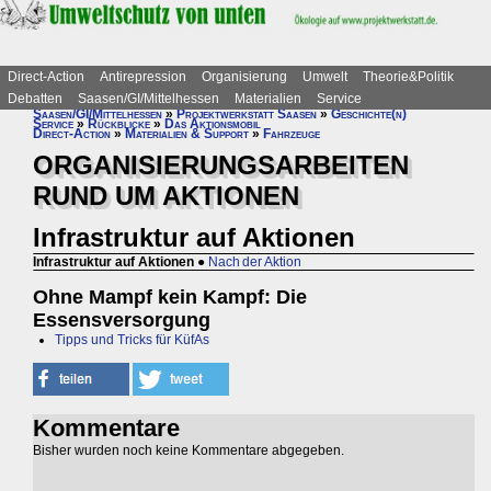
Direct-Action
Antirepression
Organisierung
Umwelt
Theorie&Politik
Debatten
Saasen/GI/Mittelhessen
Materialien
Service
Saasen/GI/Mittelhessen
»
Projektwerkstatt Saasen
»
Geschichte(n)
Service
»
Rückblicke
»
Das Aktionsmobil
Direct-Action
»
Materialien & Support
»
Fahrzeuge
ORGANISIERUNGSARBEITEN
RUND UM AKTIONEN
Infrastruktur auf Aktionen
Infrastruktur auf Aktionen
●
Nach der Aktion
Ohne Mampf kein Kampf: Die
Essensversorgung
Tipps und Tricks für KüfAs
Kommentare
Bisher wurden noch keine Kommentare abgegeben.