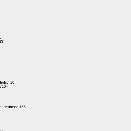
1
83
ofstr. 10
87104
drichstrasse 165
5