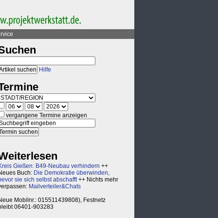
rvice
Suchen
Hilfe
Termine
vergangene Termine anzeigen
Weiterlesen
Kreis Gießen: B49-Neubau verhindern
++
Neues Buch:
Die Demokratie überwinden,
bevor sie sich selbst abschafft
++ Nichts mehr
verpassen:
Mailverteiler&Chats
Neue Mobilnr.: 015511439808), Festnetz
bleibt 06401-903283