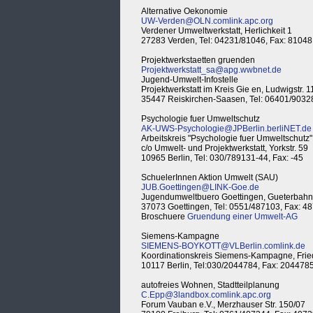
Alternative Oekonomie
UW-Verden@OLN.comlink.apc.org
Verdener Umweltwerkstatt, Herlichkeit 1
27283 Verden, Tel: 04231/81046, Fax: 81048
Projektwerkstaetten gruenden
Projektwerkstatt_sa@apg.wwbnet.de
Jugend-Umwelt-Infostelle
Projektwerkstatt im Kreis Gie en, Ludwigstr. 1
35447 Reiskirchen-Saasen, Tel: 06401/9032
Psychologie fuer Umweltschutz
AK-UWS-Psychologie@JPBerlin.berliNET.de
Arbeitskreis "Psychologie fuer Umweltschutz"
c/o Umwelt- und Projektwerkstatt, Yorkstr. 59
10965 Berlin, Tel: 030/789131-44, Fax: -45
SchuelerInnen Aktion Umwelt (SAU)
JUB.Goettingen@LINK-Goe.de
Jugendumweltbuero Goettingen, Gueterbahnh
37073 Goettingen, Tel: 0551/487103, Fax: 4
Broschuere
Gruendung einer Umwelt-AG
Siemens-Kampagne
SIEMENS-BOYKOTT@VLBerlin.comlink.de
Koordinationskreis Siemens-Kampagne, Frie
10117 Berlin, Tel:030/2044784, Fax: 204478
autofreies Wohnen, Stadtteilplanung
C.Epp@3landbox.comlink.apc.org
Forum Vauban e.V., Merzhauser Str. 150/07