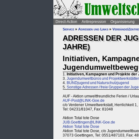
Direct-Action
Antirepression
Organisierung
Service
»
Adressen und Links
»
Verbände/Zentren
ADRESSEN DER JU
JAHRE)
Initiativen, Kampagn
Jugendumweltbeweg
1.
Initiativen, Kampagnen und Projekte d
3.
Jugendumweltbüros und Projektwerkstätte
4.
BUNDjugend und Naturschutzjugend
5.
Sonstige Adressen / freie Gruppen der J
AUF - Aktion umweltfreundliche Ferien / Urla
AUF-Post@LINK-Goe.de
c/o Verdener Umweltwerkstatt, Herrlichkeit 1
Tel: 04231/81047, Fax: 81048
Aktion Total tote Dose
JUB.Goettingen@LINK-Goe.de
Aktion Total tote Dose
Aktion Total tote Dose, c/o Jugendumweltbue
37073 Goettingen, Tel: 0551/487103, Fax: 4