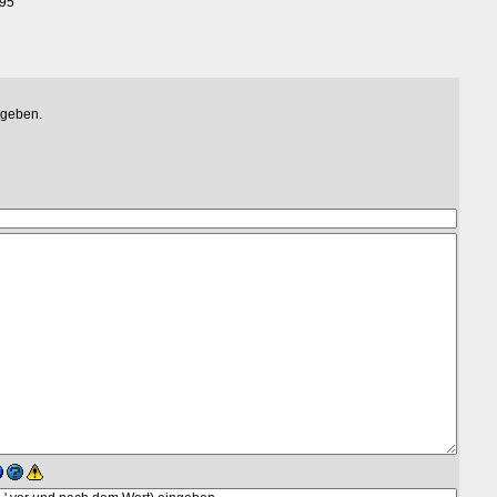
395
egeben.