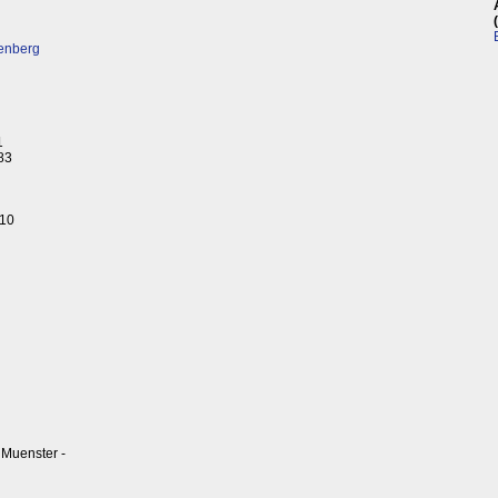
enberg
1
83
 10
Muenster -