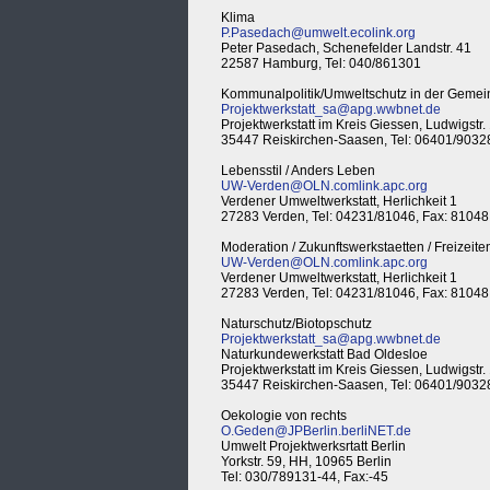
Klima
P.Pasedach@umwelt.ecolink.org
Peter Pasedach, Schenefelder Landstr. 41
22587 Hamburg, Tel: 040/861301
Kommunalpolitik/Umweltschutz in der Gemei
Projektwerkstatt_sa@apg.wwbnet.de
Projektwerkstatt im Kreis Giessen, Ludwigstr.
35447 Reiskirchen-Saasen, Tel: 06401/9032
Lebensstil / Anders Leben
UW-Verden@OLN.comlink.apc.org
Verdener Umweltwerkstatt, Herlichkeit 1
27283 Verden, Tel: 04231/81046, Fax: 81048
Moderation / Zukunftswerkstaetten / Freizeite
UW-Verden@OLN.comlink.apc.org
Verdener Umweltwerkstatt, Herlichkeit 1
27283 Verden, Tel: 04231/81046, Fax: 81048
Naturschutz/Biotopschutz
Projektwerkstatt_sa@apg.wwbnet.de
Naturkundewerkstatt Bad Oldesloe
Projektwerkstatt im Kreis Giessen, Ludwigstr.
35447 Reiskirchen-Saasen, Tel: 06401/9032
Oekologie von rechts
O.Geden@JPBerlin.berliNET.de
Umwelt Projektwerksrtatt Berlin
Yorkstr. 59, HH, 10965 Berlin
Tel: 030/789131-44, Fax:-45