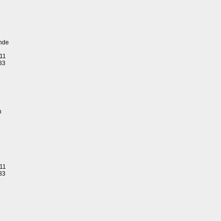
nde
 11
83
n
 11
83