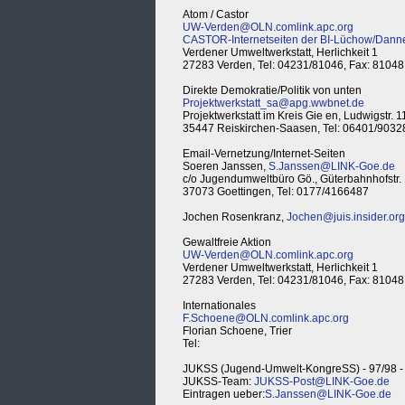
Atom / Castor
UW-Verden@OLN.comlink.apc.org
CASTOR-Internetseiten der BI-Lüchow/Dann
Verdener Umweltwerkstatt, Herlichkeit 1
27283 Verden, Tel: 04231/81046, Fax: 81048
Direkte Demokratie/Politik von unten
Projektwerkstatt_sa@apg.wwbnet.de
Projektwerkstatt im Kreis Gie en, Ludwigstr. 1
35447 Reiskirchen-Saasen, Tel: 06401/9032
Email-Vernetzung/Internet-Seiten
Soeren Janssen,
S.Janssen@LINK-Goe.de
c/o Jugendumweltbüro Gö., Güterbahnhofstr.
37073 Goettingen, Tel: 0177/4166487
Jochen Rosenkranz,
Jochen@juis.insider.org
Gewaltfreie Aktion
UW-Verden@OLN.comlink.apc.org
Verdener Umweltwerkstatt, Herlichkeit 1
27283 Verden, Tel: 04231/81046, Fax: 81048
Internationales
F.Schoene@OLN.comlink.apc.org
Florian Schoene, Trier
Tel:
JUKSS (Jugend-Umwelt-KongreSS) - 97/98 - 
JUKSS-Team:
JUKSS-Post@LINK-Goe.de
Eintragen ueber:
S.Janssen@LINK-Goe.de