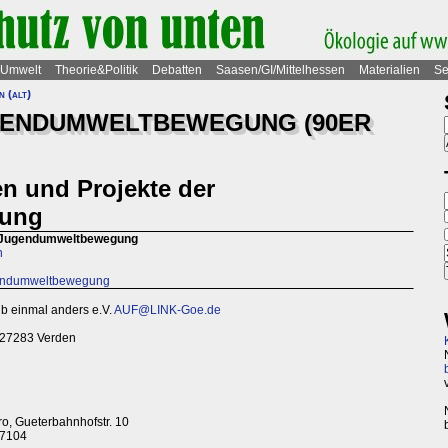
Umwelt
Theorie&Politik
Debatten
Saasen/GI/Mittelhessen
Materialien
Se
 (alt)
GENDUMWELTBEWEGUNG (90ER
en und Projekte der
ung
er Jugendumweltbewegung
n
ugendumweltbewegung
ub einmal anders e.V.
AUF@LINK-Goe.de
, 27283 Verden
ro, Gueterbahnhofstr. 10
87104