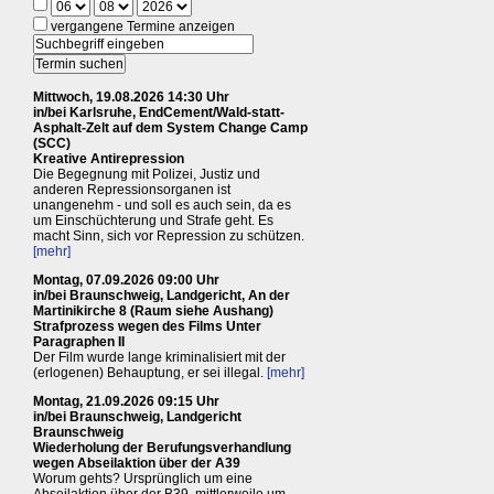
vergangene Termine anzeigen
Mittwoch, 19.08.2026 14:30 Uhr
in/bei Karlsruhe, EndCement/Wald-statt-
Asphalt-Zelt auf dem System Change Camp
(SCC)
Kreative Antirepression
Die Begegnung mit Polizei, Justiz und
anderen Repressionsorganen ist
unangenehm - und soll es auch sein, da es
um Einschüchterung und Strafe geht. Es
macht Sinn, sich vor Repression zu schützen.
[mehr]
Montag, 07.09.2026 09:00 Uhr
in/bei Braunschweig, Landgericht, An der
Martinikirche 8 (Raum siehe Aushang)
Strafprozess wegen des Films Unter
Paragraphen II
Der Film wurde lange kriminalisiert mit der
(erlogenen) Behauptung, er sei illegal.
[mehr]
Montag, 21.09.2026 09:15 Uhr
in/bei Braunschweig, Landgericht
Braunschweig
Wiederholung der Berufungsverhandlung
wegen Abseilaktion über der A39
Worum gehts? Ursprünglich um eine