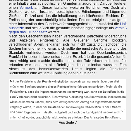
eine Inhaftierung aus politischen Gründen anzuordnen. Darüber legte er
einen
Vermerk
an. Dieser lag allen weiteren Gerichten vor. Doch alle
Gießener weiteren Instanzen bestätigten die Erfindungen und Lügen der
Gießener Polizei und des die Inhaftierung beschließenden Richters. Die
Freilassung der unrechtmäßig inhaftierten Person erfolgte nur aufgrund
einer Intervention des Bundesverfassungsgerichts, das zunächst die
Haft
aussetzte
und schließlich die gesamte Inhaftierungsgrundlage als
Verstoß
gegen das Grundgesetz
wertete.
Nach den Geschehnissen haben verschiedene Betroffene Widersprüche
und Anzeigen eingereicht. Alle Gießener Gerichte blockten,
verschluderten Akten, erklärten sich für nicht zuständig, schoben die
Sachen hin und her - offensichtlich sollte die juristische Aufarbeitung des
Skandals verhindert werden. Doch nun hat das Oberlandesgericht
Frankfurt in letzter Instanz entschieden. Es erklärte die gesamte Aktion für
rechtswidrig und machte deutlich, dass der Tatverdacht nicht nur frei
erfunden war, sondern alle Beteiligten dieses offenbar wussten. Zum
Abschluss des bemerkenswerten Urteils legten die Frankfurter
RichterInnen eine weitere Aufklärung der Abläufe nahe:
Aus Seite 7