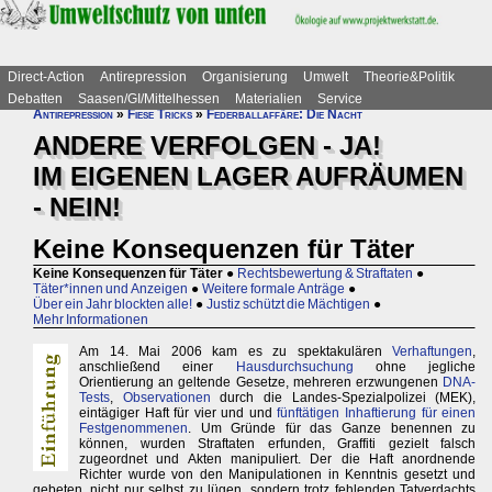
Direct-Action
Antirepression
Organisierung
Umwelt
Theorie&Politik
Debatten
Saasen/GI/Mittelhessen
Materialien
Service
Antirepression
»
Fiese Tricks
»
Federballaffäre: Die Nacht
ANDERE VERFOLGEN - JA!
IM EIGENEN LAGER AUFRÄUMEN
- NEIN!
Keine Konsequenzen für Täter
Keine Konsequenzen für Täter
●
Rechtsbewertung & Straftaten
●
Täter*innen und Anzeigen
●
Weitere formale Anträge
●
Über ein Jahr blockten alle!
●
Justiz schützt die Mächtigen
●
Mehr Informationen
Am 14. Mai 2006 kam es zu spektakulären
Verhaftungen
,
anschließend einer
Hausdurchsuchung
ohne jegliche
Orientierung an geltende Gesetze, mehreren erzwungenen
DNA-
Tests
,
Observationen
durch die Landes-Spezialpolizei (MEK),
eintägiger Haft für vier und und
fünftätigen Inhaftierung für einen
Festgenommenen
. Um Gründe für das Ganze benennen zu
können, wurden Straftaten erfunden, Graffiti gezielt falsch
zugeordnet und Akten manipuliert. Der die Haft anordnende
Richter wurde von den Manipulationen in Kenntnis gesetzt und
gebeten, nicht nur selbst zu lügen, sondern trotz fehlenden Tatverdachts