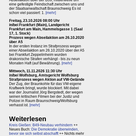
Abseilaktion über der B39, mittlerweile um
eine gefestigte Feindschaft zwischen uns und
der Staatsanwaltschaft Braunschweig Es ist
schon viel passiert: 1.
[mehr]
Freitag, 23.10.2026 08:00 Uhr
in/bei Frankfurt (Main), Landgericht
Frankfurt am Main, Hammelsgasse 1 (Saal
17, 1. Stock)
Prozess wegen Abseilaktion am 26.10.2020
über A5
In der ersten Instanz im Strafprozess wegen
einer Abseilaktion am 26.10.2020 über der A5
bei Frankfurt Zeppelinheim wurden
drakonische Strafen verhängt - bis zu neun
Monaten Haft (auf Bewährung).
[mehr]
Mittwoch, 11.11.2026 11:30 Uhr
in/bei Wolfsburg, Amtsgericht Wolfsburg
Strafprozess wegen Aktion auf VW-Gelände
Der Zug, der Braunkohle für das VW-eigene
Kraftwerk bringt, wurde blockiert. Mit dabei
war der Journalist Jörg Bergstedt, der wegen
seinen kritischen Filmen bei der Justiz und
Polizei in Raum Braunschweig/Wolfsburg
verhasst ist.
[mehr]
Weiterlesen
Kreis Gießen: B49-Neubau verhindern
++
Neues Buch:
Die Demokratie überwinden,
bevor sie sich selbst abschafft
++ Nichts mehr