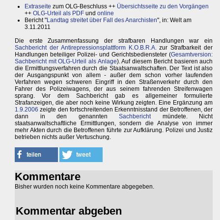
Extraseite
zum OLG-Beschluss ++
Übersichtsseite zu den Vorgängen
++
OLG-Urteil als PDF
und
online
Bericht "
Landtag streitet über Fall des Anarchisten
", in: Welt am
3.11.2011
Die erste Zusammenfassung der strafbaren Handlungen war ein
Sachbericht der Antirepressionsplattform K.O.B.R.A.
zur Strafbarkeit der
Handlungen beteiliger Polizei- und Gerichtsbediensteter (
Gesamtversion:
Sachbericht mit OLG-Urteil als Anlage
). Auf diesem Bericht basieren auch
die Ermittlungsverfahren durch die Staatsanwaltschaften. Der Text ist also
der Ausgangspunkt von allem - außer dem schon vorher laufenden
Verfahren wegen schweren Eingriff in den Straßenverkehr durch den
Fahrer des Polizeiwagens, der aus seinem fahrenden Streifenwagen
sprang. Vor dem Sachbericht gab es allgemeiner formulierte
Strafanzeigen, die aber noch keine Wirkung zeigten. Eine Ergänzung am
1.9.2006
zeigte den fortschreitenden Erkenntnisstand der Betroffenen, der
dann in den genannten
Sachbericht
mündete. Nicht
staatsanwaltschaftliche Ermittlungen, sondern die Analyse von immer
mehr Akten durch die Betroffenen führte zur Aufklärung. Polizei und Justiz
betrieben nichts außer Vertuschung.
Kommentare
Bisher wurden noch keine Kommentare abgegeben.
Kommentar abgeben