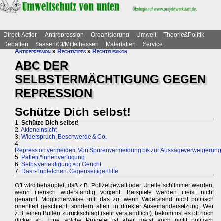
Direct-Action
Antirepression
Organisierung
Umwelt
Theorie&Politik
Debatten
Saasen/GI/Mittelhessen
Materialien
Service
Antirepression
»
Rechtstipps
»
Rechtslexikon
ABC DER
SELBSTERMÄCHTIGUNG GEGEN
REPRESSION
Schütze Dich selbst!
1.
Schütze Dich selbst!
2.
Akteneinsicht
3.
Widerspruch, Beschwerde & Co.
4.
Repression vermeiden: Von Spurenvermeidung bis zur Aussageverweigerung
5.
Patient*innenverfügung
6.
Selbstverteidigung vor Gericht
7.
Das i-Tüpfelchen: Gegenseitige Hilfe
Oft wird behauptet, daß z.B. Polizeigewalt oder Urteile schlimmer werden,
wenn mensch widerständig vorgeht. Beispiele werden meist nicht
genannt. Möglicherweise trifft das zu, wenn Widerstand nicht politisch
orientiert geschieht, sondern allein in direkter Auseinandersetzung. Wer
z.B. einen Bullen zurückschlägt (sehr verständlich!), bekommst es oft noch
dicker ab. Eine solche Prügelei ist aber meist auch nicht politisch