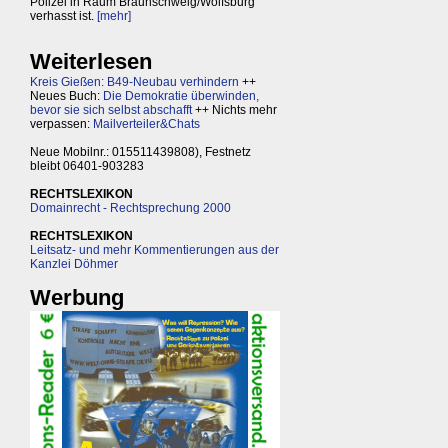
Polizei in Raum Braunschweig/Wolfsburg
verhasst ist.
[mehr]
Weiterlesen
Kreis Gießen: B49-Neubau verhindern
++
Neues Buch:
Die Demokratie überwinden,
bevor sie sich selbst abschafft
++ Nichts mehr
verpassen:
Mailverteiler&Chats
Neue Mobilnr.: 015511439808), Festnetz
bleibt 06401-903283
RECHTSLEXIKON
Domainrecht - Rechtsprechung 2000
RECHTSLEXIKON
Leitsatz- und mehr Kommentierungen aus der
Kanzlei Döhmer
Werbung