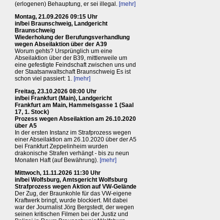
(erlogenen) Behauptung, er sei illegal.
[mehr]
Montag, 21.09.2026 09:15 Uhr
in/bei Braunschweig, Landgericht
Braunschweig
Wiederholung der Berufungsverhandlung
wegen Abseilaktion über der A39
Worum gehts? Ursprünglich um eine
Abseilaktion über der B39, mittlerweile um
eine gefestigte Feindschaft zwischen uns und
der Staatsanwaltschaft Braunschweig Es ist
schon viel passiert: 1.
[mehr]
Freitag, 23.10.2026 08:00 Uhr
in/bei Frankfurt (Main), Landgericht
Frankfurt am Main, Hammelsgasse 1 (Saal
17, 1. Stock)
Prozess wegen Abseilaktion am 26.10.2020
über A5
In der ersten Instanz im Strafprozess wegen
einer Abseilaktion am 26.10.2020 über der A5
bei Frankfurt Zeppelinheim wurden
drakonische Strafen verhängt - bis zu neun
Monaten Haft (auf Bewährung).
[mehr]
Mittwoch, 11.11.2026 11:30 Uhr
in/bei Wolfsburg, Amtsgericht Wolfsburg
Strafprozess wegen Aktion auf VW-Gelände
Der Zug, der Braunkohle für das VW-eigene
Kraftwerk bringt, wurde blockiert. Mit dabei
war der Journalist Jörg Bergstedt, der wegen
seinen kritischen Filmen bei der Justiz und