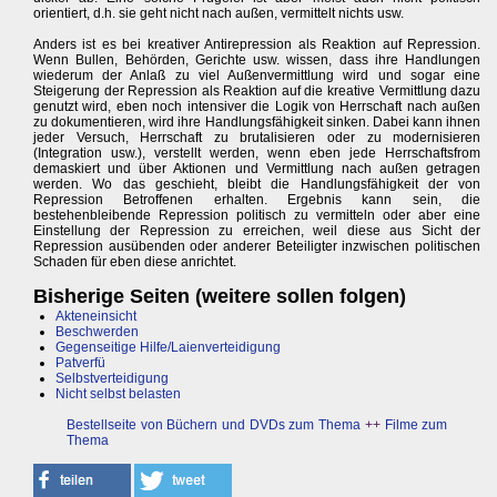
orientiert, d.h. sie geht nicht nach außen, vermittelt nichts usw.
Anders ist es bei kreativer Antirepression als Reaktion auf Repression.
Wenn Bullen, Behörden, Gerichte usw. wissen, dass ihre Handlungen
wiederum der Anlaß zu viel Außenvermittlung wird und sogar eine
Steigerung der Repression als Reaktion auf die kreative Vermittlung dazu
genutzt wird, eben noch intensiver die Logik von Herrschaft nach außen
zu dokumentieren, wird ihre Handlungsfähigkeit sinken. Dabei kann ihnen
jeder Versuch, Herrschaft zu brutalisieren oder zu modernisieren
(Integration usw.), verstellt werden, wenn eben jede Herrschaftsfrom
demaskiert und über Aktionen und Vermittlung nach außen getragen
werden. Wo das geschieht, bleibt die Handlungsfähigkeit der von
Repression Betroffenen erhalten. Ergebnis kann sein, die
bestehenbleibende Repression politisch zu vermitteln oder aber eine
Einstellung der Repression zu erreichen, weil diese aus Sicht der
Repression ausübenden oder anderer Beteiligter inzwischen politischen
Schaden für eben diese anrichtet.
Bisherige Seiten (weitere sollen folgen)
Akteneinsicht
Beschwerden
Gegenseitige Hilfe/Laienverteidigung
Patverfü
Selbstverteidigung
Nicht selbst belasten
Bestellseite von Büchern und DVDs zum Thema
++
Filme zum
Thema