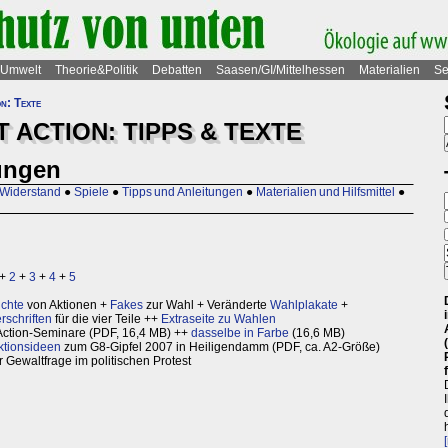
Umwelt
Theorie&Politik
Debatten
Saasen/GI/Mittelhessen
Materialien
Se
n: Texte
ACTION: TIPPS & TEXTE
ungen
 Widerstand
●
Spiele
●
Tipps und Anleitungen
●
Materialien und Hilfsmittel
●
+
2
+
3
+
4
+
5
ichte
von Aktionen +
Fakes
zur Wahl + Veränderte
Wahlplakate
+
rschriften
für die vier Teile ++
Extraseite zu Wahlen
-Action-Seminare (PDF, 16,4 MB) ++
dasselbe in Farbe
(16,6 MB)
Aktionsideen
zum G8-Gipfel 2007 in Heiligendamm (PDF, ca. A2-Größe)
 Gewaltfrage im politischen Protest