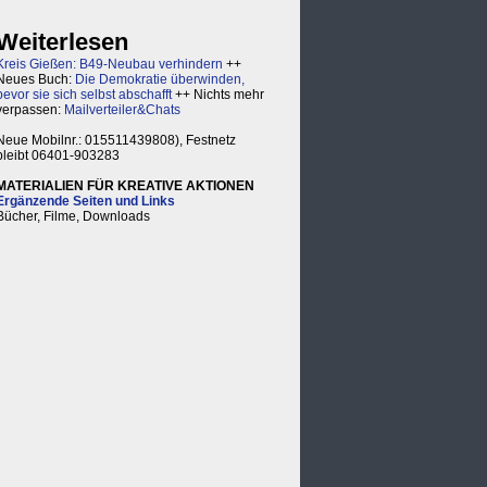
Weiterlesen
Kreis Gießen: B49-Neubau verhindern
++
Neues Buch:
Die Demokratie überwinden,
bevor sie sich selbst abschafft
++ Nichts mehr
verpassen:
Mailverteiler&Chats
Neue Mobilnr.: 015511439808), Festnetz
bleibt 06401-903283
MATERIALIEN FÜR KREATIVE AKTIONEN
Ergänzende Seiten und Links
Bücher, Filme, Downloads