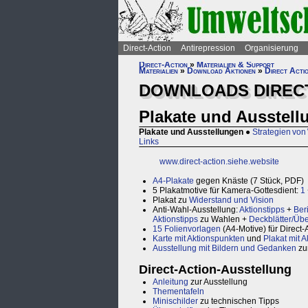
Direct-Action
Antirepression
Organisierung
Direct-Action
»
Materialien & Support
Materialien
»
Download Aktionen
»
Direct Actio
DOWNLOADS DIRECT 
Plakate und Ausstell
Plakate und Ausstellungen
●
Strategien von
Links
www.direct-action.siehe.website
A4-Plakate
gegen Knäste (7 Stück, PDF)
5 Plakatmotive für Kamera-Gottesdient:
1
Plakat zu
Widerstand und Vision
Anti-Wahl-Ausstellung:
Aktionstipps
+
Ber
Aktionstipps
zu Wahlen +
Deckblätter/Übe
15 Folienvorlagen
(A4-Motive) für Direct
Karte mit Aktionspunkten
und
Plakat mit 
Ausstellung mit Bildern und Gedanken
zur
Direct-Action-Ausstellung
Anleitung
zur Ausstellung
Thementafeln
Minischilder
zu technischen Tipps