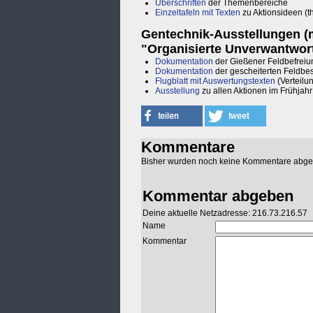
Überschriften
der Themenbereiche
Einzeltafeln mit Texten
zu Aktionsideen (t
Gentechnik-Ausstellungen (
"Organisierte Unverwantwort
Dokumentation
der Gießener Feldbefrei
Dokumentation
der gescheiterten Feldbe
Flugblatt mit Auswertungstexten
(Verteilu
Ausstellung
zu allen Aktionen im Frühjah
Kommentare
Bisher wurden noch keine Kommentare abg
Kommentar abgeben
Deine aktuelle Netzadresse: 216.73.216.57
Name
Kommentar