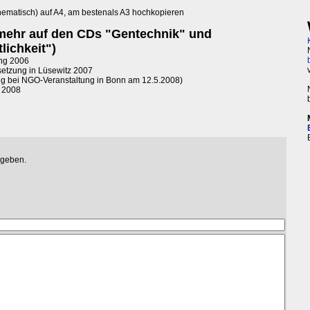
hematisch) auf A4, am bestenals A3 hochkopieren
mehr auf den CDs "Gentechnik" und
lichkeit")
ung 2006
setzung in Lüsewitz 2007
ng bei NGO-Veranstaltung in Bonn am 12.5.2008)
r 2008
egeben.