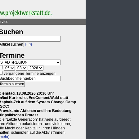
rvice
Suchen
Hilfe
Termine
vergangene Termine anzeigen
Dienstag, 18.08.2026 20:30 Uhr
in/bei Karlsruhe, EndCement/Wald-statt-
Asphalt-Zelt auf dem System Change Camp
(SCC)
Provokante Aktionen und ihre Bedeutung
für politischen Protest
Die "Letzte Generation" hat viele aufgeregt.
Ihre Aktionen polarisieren - und viele derer,
die Macht oder Kapital in ihren Händen
halten, schimpfen auf die Aktivist*innen.
[mehr]