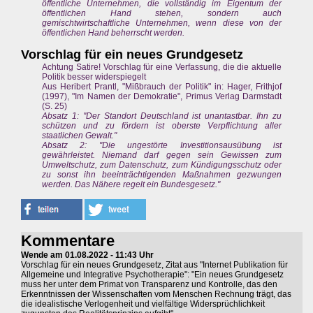
öffentliche Unternehmen, die vollständig im Eigentum der
öffentlichen Hand stehen, sondern auch
gemischtwirtschaftliche Unternehmen, wenn diese von der
öffentlichen Hand beherrscht werden.
Vorschlag für ein neues Grundgesetz
Achtung Satire! Vorschlag für eine Verfassung, die die aktuelle
Politik besser widerspiegelt
Aus Heribert Prantl, "Mißbrauch der Politik" in: Hager, Frithjof
(1997), "Im Namen der Demokratie", Primus Verlag Darmstadt
(S. 25)
Absatz 1: "Der Standort Deutschland ist unantastbar. Ihn zu
schützen und zu fördern ist oberste Verpflichtung aller
staatlichen Gewalt."
Absatz 2: "Die ungestörte Investitionsausübung ist
gewährleistet. Niemand darf gegen sein Gewissen zum
Umweltschutz, zum Datenschutz, zum Kündigungsschutz oder
zu sonst ihn beeinträchtigenden Maßnahmen gezwungen
werden. Das Nähere regelt ein Bundesgesetz."
Kommentare
Wende am 01.08.2022 - 11:43 Uhr
Vorschlag für ein neues Grundgesetz, Zitat aus "Internet Publikation für
Allgemeine und Integrative Psychotherapie": "Ein neues Grundgesetz
muss her unter dem Primat von Transparenz und Kontrolle, das den
Erkenntnissen der Wissenschaften vom Menschen Rechnung trägt, das
die idealistische Verlogenheit und vielfältige Widersprüchlichkeit