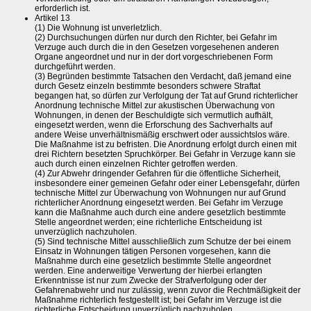
erforderlich ist.
Artikel 13
(1) Die Wohnung ist unverletzlich.
(2) Durchsuchungen dürfen nur durch den Richter, bei Gefahr im
Verzuge auch durch die in den Gesetzen vorgesehenen anderen
Organe angeordnet und nur in der dort vorgeschriebenen Form
durchgeführt werden.
(3) Begründen bestimmte Tatsachen den Verdacht, daß jemand eine
durch Gesetz einzeln bestimmte besonders schwere Straftat
begangen hat, so dürfen zur Verfolgung der Tat auf Grund richterlicher
Anordnung technische Mittel zur akustischen Überwachung von
Wohnungen, in denen der Beschuldigte sich vermutlich aufhält,
eingesetzt werden, wenn die Erforschung des Sachverhalts auf
andere Weise unverhältnismäßig erschwert oder aussichtslos wäre.
Die Maßnahme ist zu befristen. Die Anordnung erfolgt durch einen mit
drei Richtern besetzten Spruchkörper. Bei Gefahr in Verzuge kann sie
auch durch einen einzelnen Richter getroffen werden.
(4) Zur Abwehr dringender Gefahren für die öffentliche Sicherheit,
insbesondere einer gemeinen Gefahr oder einer Lebensgefahr, dürfen
technische Mittel zur Überwachung von Wohnungen nur auf Grund
richterlicher Anordnung eingesetzt werden. Bei Gefahr im Verzuge
kann die Maßnahme auch durch eine andere gesetzlich bestimmte
Stelle angeordnet werden; eine richterliche Entscheidung ist
unverzüglich nachzuholen.
(5) Sind technische Mittel ausschließlich zum Schutze der bei einem
Einsatz in Wohnungen tätigen Personen vorgesehen, kann die
Maßnahme durch eine gesetzlich bestimmte Stelle angeordnet
werden. Eine anderweitige Verwertung der hierbei erlangten
Erkenntnisse ist nur zum Zwecke der Strafverfolgung oder der
Gefahrenabwehr und nur zulässig, wenn zuvor die Rechtmäßigkeit der
Maßnahme richterlich festgestellt ist; bei Gefahr im Verzuge ist die
richterliche Entscheidung unverzüglich nachzuholen.