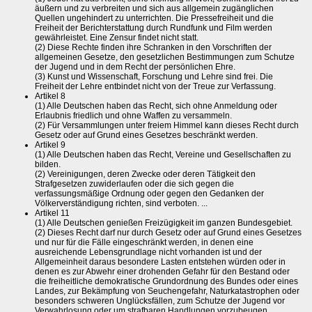
äußern und zu verbreiten und sich aus allgemein zugänglichen
Quellen ungehindert zu unterrichten. Die Pressefreiheit und die
Freiheit der Berichterstattung durch Rundfunk und Film werden
gewährleistet. Eine Zensur findet nicht statt.
(2) Diese Rechte finden ihre Schranken in den Vorschriften der
allgemeinen Gesetze, den gesetzlichen Bestimmungen zum Schutze
der Jugend und in dem Recht der persönlichen Ehre.
(3) Kunst und Wissenschaft, Forschung und Lehre sind frei. Die
Freiheit der Lehre entbindet nicht von der Treue zur Verfassung.
Artikel 8
(1) Alle Deutschen haben das Recht, sich ohne Anmeldung oder
Erlaubnis friedlich und ohne Waffen zu versammeln.
(2) Für Versammlungen unter freiem Himmel kann dieses Recht durch
Gesetz oder auf Grund eines Gesetzes beschränkt werden.
Artikel 9
(1) Alle Deutschen haben das Recht, Vereine und Gesellschaften zu
bilden.
(2) Vereinigungen, deren Zwecke oder deren Tätigkeit den
Strafgesetzen zuwiderlaufen oder die sich gegen die
verfassungsmäßige Ordnung oder gegen den Gedanken der
Völkerverständigung richten, sind verboten. ...
Artikel 11
(1) Alle Deutschen genießen Freizügigkeit im ganzen Bundesgebiet.
(2) Dieses Recht darf nur durch Gesetz oder auf Grund eines Gesetzes
und nur für die Fälle eingeschränkt werden, in denen eine
ausreichende Lebensgrundlage nicht vorhanden ist und der
Allgemeinheit daraus besondere Lasten entstehen würden oder in
denen es zur Abwehr einer drohenden Gefahr für den Bestand oder
die freiheitliche demokratische Grundordnung des Bundes oder eines
Landes, zur Bekämpfung von Seuchengefahr, Naturkatastrophen oder
besonders schweren Unglücksfällen, zum Schutze der Jugend vor
Verwahrlosung oder um strafbaren Handlungen vorzubeugen,