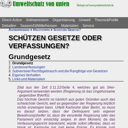
Direct-Action
Antirepression
Organisierung
Umwelt
Theorie&Politik
Debatten
Saasen/GI/Mittelhessen
Materialien
Service
Antirepression
»
Rechtstipps
»
Schützen Gesetze?
SCHÜTZEN GESETZE ODER
VERFASSUNGEN?
Grundgesetz
1.
Grundgesetz
2.
Landesverfassungen
3.
Subversiver Rechtsgebrauch und die Rangfolge von Gesetzen
4.
Eigenes Verhalten
5.
Links und Materialien
Zitat aus der Zeit 3.11.22/Seite 4, welches gut als 34er-
Argument verwendet werden (Regierung ist das Ungehorsame
- gegenüber BVerfG):
Das höchste Gericht ist nämlich aus guten Gründen auch das
schwächste Gericht, weil es gegenüber der Regierung letztlich
nichts erzwingen kann. Urteilt Karlsruhe über Berlin, so muss
es darauf setzen, dass der Delinquent sein eigener
Bewährungshelfer ist, dass die verurteilte Regierung oder das
Parlament sich einsichtig zeigen. In dem Moment, da das
Verfassungsgericht blankzieht, würde sofort offenbar, dass es
blank ist, Karlsruhe hat halt keine Polizei. Es könnte zum