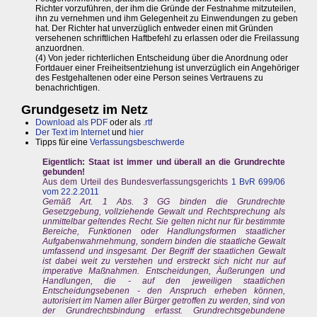
Richter vorzuführen, der ihm die Gründe der Festnahme mitzuteilen,
ihn zu vernehmen und ihm Gelegenheit zu Einwendungen zu geben
hat. Der Richter hat unverzüglich entweder einen mit Gründen
versehenen schriftlichen Haftbefehl zu erlassen oder die Freilassung
anzuordnen.
(4) Von jeder richterlichen Entscheidung über die Anordnung oder
Fortdauer einer Freiheitsentziehung ist unverzüglich ein Angehöriger
des Festgehaltenen oder eine Person seines Vertrauens zu
benachrichtigen.
Grundgesetz im Netz
Download als PDF
oder als
.rtf
Der Text im Internet
und
hier
Tipps für eine
Verfassungsbeschwerde
Eigentlich: Staat ist immer und überall an die Grundrechte
gebunden!
Aus dem Urteil des Bundesverfassungsgerichts
1 BvR 699/06
vom 22.2.2011
Gemäß Art. 1 Abs. 3 GG binden die Grundrechte
Gesetzgebung, vollziehende Gewalt und Rechtsprechung als
unmittelbar geltendes Recht. Sie gelten nicht nur für bestimmte
Bereiche, Funktionen oder Handlungsformen staatlicher
Aufgabenwahrnehmung, sondern binden die staatliche Gewalt
umfassend und insgesamt. Der Begriff der staatlichen Gewalt
ist dabei weit zu verstehen und erstreckt sich nicht nur auf
imperative Maßnahmen. Entscheidungen, Äußerungen und
Handlungen, die - auf den jeweiligen staatlichen
Entscheidungsebenen - den Anspruch erheben können,
autorisiert im Namen aller Bürger getroffen zu werden, sind von
der Grundrechtsbindung erfasst. Grundrechtsgebundene