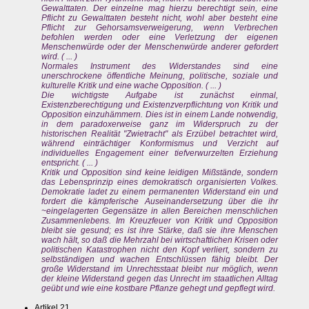
Gewalttaten. Der einzelne mag hierzu berechtigt sein, eine
Pflicht zu Gewalttaten besteht nicht, wohl aber besteht eine
Pflicht zur Gehorsamsverweigerung, wenn Verbrechen
befohlen werden oder eine Verletzung der eigenen
Menschenwürde oder der Menschenwürde anderer gefordert
wird. ( ... )
Normales Instrument des Widerstandes sind eine
unerschrockene öffentliche Meinung, politische, soziale und
kulturelle Kritik und eine wache Opposition. ( ... )
Die wichtigste Aufgabe ist zunächst einmal,
Existenzberechtigung und Existenzverpflichtung von Kritik und
Opposition einzuhämmern. Dies ist in einem Lande notwendig,
in dem paradoxerweise ganz im Widerspruch zu der
historischen Realität "Zwietracht" als Erzübel betrachtet wird,
während einträchtiger Konformismus und Verzicht auf
individuelles Engagement einer tiefverwurzelten Erziehung
entspricht. ( ... )
Kritik und Opposition sind keine leidigen Mißstände, sondern
das Lebensprinzip eines demokratisch organisierten Volkes.
Demokratie ladet zu einem permanenten Widerstand ein und
fordert die kämpferische Auseinandersetzung über die ihr
~eingelagerten Gegensätze in allen Bereichen menschlichen
Zusammenlebens. Im Kreuzfeuer von Kritik und Opposition
bleibt sie gesund; es ist ihre Stärke, daß sie ihre Menschen
wach hält, so daß die Mehrzahl bei wirtschaftlichen Krisen oder
politischen Katastrophen nicht den Kopf verliert, sondern zu
selbständigen und wachen Entschlüssen fähig bleibt. Der
große Widerstand im Unrechtsstaat bleibt nur möglich, wenn
der kleine Widerstand gegen das Unrecht im staatlichen Alltag
geübt und wie eine kostbare Pflanze gehegt und gepflegt wird.
Artikel 21