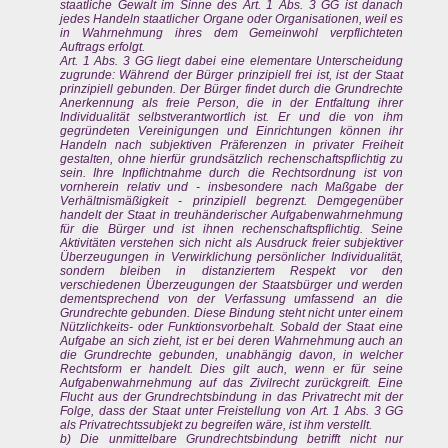
staatliche Gewalt im Sinne des Art. 1 Abs. 3 GG ist danach
jedes Handeln staatlicher Organe oder Organisationen, weil es
in Wahrnehmung ihres dem Gemeinwohl verpflichteten
Auftrags erfolgt.
Art. 1 Abs. 3 GG liegt dabei eine elementare Unterscheidung
zugrunde: Während der Bürger prinzipiell frei ist, ist der Staat
prinzipiell gebunden. Der Bürger findet durch die Grundrechte
Anerkennung als freie Person, die in der Entfaltung ihrer
Individualität selbstverantwortlich ist. Er und die von ihm
gegründeten Vereinigungen und Einrichtungen können ihr
Handeln nach subjektiven Präferenzen in privater Freiheit
gestalten, ohne hierfür grundsätzlich rechenschaftspflichtig zu
sein. Ihre Inpflichtnahme durch die Rechtsordnung ist von
vornherein relativ und - insbesondere nach Maßgabe der
Verhältnismäßigkeit - prinzipiell begrenzt. Demgegenüber
handelt der Staat in treuhänderischer Aufgabenwahrnehmung
für die Bürger und ist ihnen rechenschaftspflichtig. Seine
Aktivitäten verstehen sich nicht als Ausdruck freier subjektiver
Überzeugungen in Verwirklichung persönlicher Individualität,
sondern bleiben in distanziertem Respekt vor den
verschiedenen Überzeugungen der Staatsbürger und werden
dementsprechend von der Verfassung umfassend an die
Grundrechte gebunden. Diese Bindung steht nicht unter einem
Nützlichkeits- oder Funktionsvorbehalt. Sobald der Staat eine
Aufgabe an sich zieht, ist er bei deren Wahrnehmung auch an
die Grundrechte gebunden, unabhängig davon, in welcher
Rechtsform er handelt. Dies gilt auch, wenn er für seine
Aufgabenwahrnehmung auf das Zivilrecht zurückgreift. Eine
Flucht aus der Grundrechtsbindung in das Privatrecht mit der
Folge, dass der Staat unter Freistellung von Art. 1 Abs. 3 GG
als Privatrechtssubjekt zu begreifen wäre, ist ihm verstellt.
b) Die unmittelbare Grundrechtsbindung betrifft nicht nur