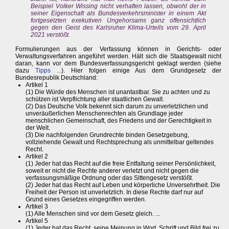
Beispiel Volker Wissing nicht verhaften lassen, obwohl der in
seiner Eigenschaft als Bundesverkehrsminister in einem Akt
fortgesetzten exekutiven Ungehorsams ganz offensichtlich
gegen den Geist des Karlsruher Klima-Urteils vom 29. April
2021 verstößt.
Formulierungen aus der Verfassung können in Gerichts- oder
Verwaltungsverfahren angeführt werden. Hält sich die Staatsgewalt nicht
daran, kann vor dem Bundesverfassungsgericht geklagt werden (siehe
dazu
Tipps ...
). Hier folgen einige Aus dem Grundgesetz der
Bundesrepublik Deutschland:
Artikel 1
(1) Die Würde des Menschen ist unantastbar. Sie zu achten und zu
schützen ist Verpflichtung aller staatlichen Gewalt.
(2) Das Deutsche Volk bekennt sich darum zu unverletzlichen und
unveräußerlichen Menschenrechten als Grundlage jeder
menschlichen Gemeinschaft, des Friedens und der Gerechtigkeit in
der Welt.
(3) Die nachfolgenden Grundrechte binden Gesetzgebung,
vollziehende Gewalt und Rechtsprechung als unmittelbar geltendes
Recht.
Artikel 2
(1) Jeder hat das Recht auf die freie Entfaltung seiner Persönlichkeit,
soweit er nicht die Rechte anderer verletzt und nicht gegen die
verfassungsmäßige Ordnung oder das Sittengesetz verstößt.
(2) Jeder hat das Recht auf Leben und körperliche Unversehrtheit. Die
Freiheit der Person ist unverletzlich. In diese Rechte darf nur auf
Grund eines Gesetzes eingegriffen werden.
Artikel 3
(1) Alle Menschen sind vor dem Gesetz gleich. ...
Artikel 5
(1) Jeder hat das Recht, seine Meinung in Wort, Schrift und Bild frei zu