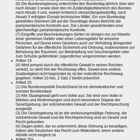
(6) Die Bundesregierung unterrichtet den Bundestag jährlich über den
nach Absatz 3 sowie über den im Zuständigkeitsbereich des Bundes
nach Absatz 4 und, soweit richterlich überprüfungsbedürftig, nach
Absatz 5 erfolgten Einsatz technischer Mittel. Ein vom Bundestag
gewähltes Gremium übt auf der Grundlage dieses Berichts die
parlamentarische Kontrolle aus. Die Länder gewährleisten eine
gleichwertige parlamentarische Kontrolle.
(7) Eingriffe und Beschränkungen dürfen im übrigen nur zur Abwehr
einer gemeinen Gefahr oder einer Lebensgefahr für einzelne
Personen, auf Grund eines Gesetzes auch zur Verhütung dringender
Gefahren für die öffentliche Sicherheit und Ordnung, insbesondere zur
Behebung der Raumnot, zur Bekämpfung von Seuchengefahr oder
zum Schutze gefährdeter Jugendlicher vorgenommen werden.
Artikel 19
(4) Wird jemand durch die öffentliche Gewalt in seinen Rechten
verletzt, so steht ihm der Rechtsweg offen. Soweit eine andere
Zuständigkeit nicht begründet ist, ist der ordentliche Rechtsweg
gegeben. Artikel 10 Abs. 2 Satz 2 bleibt unberührt.
Artikel 20
(1) Die Bundesrepublik Deutschland ist ein demokratischer und
sozialer Bundesstaat.
(2) Alle Staatsgewalt geht vom Volke aus. Sie wird vom Volke in
Wahlen und Abstimmungen und durch besondere Organe der
Gesetzgebung, der vollziehenden Gewalt und der Rechtsprechung
ausgeübt.
(3) Die Gesetzgebung ist an die verfassungsmäßige Ordnung, die
vollziehende Gewalt und die Rechtsprechung sind an Gesetz und
Recht gebunden.
(4) Gegen jeden, der es unternimmt, diese Ordnung zu beseitigen,
haben alle Deutschen das Recht zum Widerstand, wenn andere
Abhilfe nicht möglich ist.
Artikel 20a