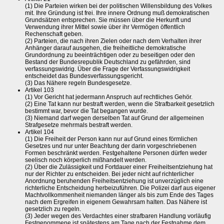
(1) Die Parteien wirken bei der politischen Willensbildung des Volkes
mit. Ihre Gründung ist frei. Ihre innere Ordnung muß demokratischen
Grundsätzen entsprechen. Sie müssen über die Herkunft und
Verwendung ihrer Mittel sowie über ihr Vermögen öffentlich
Rechenschaft geben.
(2) Parteien, die nach ihren Zielen oder nach dem Verhalten ihrer
Anhänger darauf ausgehen, die freiheitliche demokratische
Grundordnung zu beeinträchtigen oder zu beseitigen oder den
Bestand der Bundesrepublik Deutschland zu gefährden, sind
verfassungswidrig. Über die Frage der Verfassungswidrigkeit
entscheidet das Bundesverfassungsgericht.
(3) Das Nähere regeln Bundesgesetze.
Artikel 103
(1) Vor Gericht hat jedermann Anspruch auf rechtliches Gehör.
(2) Eine Tat kann nur bestraft werden, wenn die Strafbarkeit gesetzlich
bestimmt war, bevor die Tat begangen wurde.
(3) Niemand darf wegen derselben Tat auf Grund der allgemeinen
Strafgesetze mehrmals bestraft werden.
Artikel 104
(1) Die Freiheit der Person kann nur auf Grund eines förmlichen
Gesetzes und nur unter Beachtung der darin vorgeschriebenen
Formen beschränkt werden. Festgehaltene Personen dürfen weder
seelisch noch körperlich mißhandelt werden.
(2) Über die Zulässigkeit und Fortdauer einer Freiheitsentziehung hat
nur der Richter zu entscheiden. Bei jeder nicht auf richterlicher
Anordnung beruhenden Freiheitsentziehung ist unverzüglich eine
richterliche Entscheidung herbeizuführen. Die Polizei darf aus eigener
Machtvollkommenheit niemanden länger als bis zum Ende des Tages
nach dem Ergreifen in eigenem Gewahrsam halten. Das Nähere ist
gesetzlich zu regeln.
(3) Jeder wegen des Verdachtes einer strafbaren Handlung vorläufig
Festgenommene ist spätestens am Tage nach der Festnahme dem