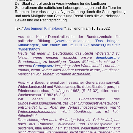
Der Staat schützt auch in Verantwortung für die künftigen
Generationen die natürlichen Lebensgrundlagen und die Tiere im
Rahmen der verfassungsmäßigen Ordnung durch die Gesetzgebung
und nach Maßgabe von Gesetz und Recht durch die vollziehende
Gewalt und die Rechtsprechung.
Text "
Das bringen Klimaklagen
", auf: enorm am 15.12.2022
Aus der Kinder-Demokratieseite der Bundeszentrale für
politische Bildung (
www.hanisauland.de
,
"Das bringen
Klimaklagen", auf: enorm am 15.12.2022"_blank">Quelle für
"Widerstand"
)
Heute hat jeder in Deutschland das Recht Widerstand zu
leisten, wenn jemand versucht, unsere
demokratische
Grundordnung zu beseitigen. Dieses Widerstandsrecht ist in
unserem
Grundgesetz
festgelegt. Aber Widerstand ist nur dann
erlaubt, wenn vorher alles andere versucht wurde, um diesen
Menschen von seinem Vorhaben abzuhalten.
Aus: Fritz Bauer, ehemaliger hessischer Generalstaatsanwalt,
Widerstandsrecht und Widerstandspflicht des Staatsbürgers; in:
Friedensrundschau, Juli/August 1962, (S. 31-32); zitiert nach:
Wochenschau 1/1982 (S. 32)
Wir haben in der Bundesrepublik das
Bundesverfassungsgericht, das über Grundgesetzverletzungen
entscheidet (.. .). Aber die Verfassungsbeschwerde macht
Widerstandshandlungen nicht überflüssig: sie ist kein
Allheilmittel.
Deutschland, aber auch die übrige Welt, die Gefahr läuft, nur
noch aus Robotern, Automaten und Plattenspielern zu
bestehen, muß lernen, nein zu sagen. Widerstandspflicht heißt
nicht Pflicht zum Tyrannenmord, nicht Pflicht zu Aufständen und