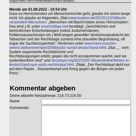
zugunsten des Realitätsprinzips aufgibt".
Wende am 01.08.2022 - 10:54 Uhr
Dass es Herrschenden um Menschenrechte geht, glaube ich schon lange
nicht. Ich glaube an folgendes, Zitat
www.leadion.de/2010/12/15/Macht-
veraendert-Menschen/:
„Menschen mit Macht haben einen Hirnschaden“.
Das wird z.B. unter
unschuldige.net/
bestätigt: „Gerichtlichen und
behördlichen Entscheidungen (nebst Justizministerien,
Petitionsausschüssen etc.) fehlt wegen gewollter Verdrehungsabsicht der
Tatsachen und der Rechtslage zumeist eine plausible Begründung, oft
sogar die Sachbezogenheit.“ Ähnliches unter
www.hans-joachim-
selenz.de/kommentare/2008/justiz-sumpf-deutschland.html,
Zitat: „... vom
System organisierte Rechtsbrüche und
Rechtsbeugungen erlebt, gegen die nicht anzukommen war/ist, weil sie
systemkonform sind" und
docplayer.org/9223185-Steuerstrafverfahren-in-
deutschland-quo-vadis-rechtsstaat.html,
Zitate: „Der Rechtsstaat steht nur
auf dem Papier... Klassenkampf und Krieg gegen die Bürger um jeden
Preis.“
Kommentar abgeben
Deine aktuelle Netzadresse: 216.73.216.50
Name
Kommentar