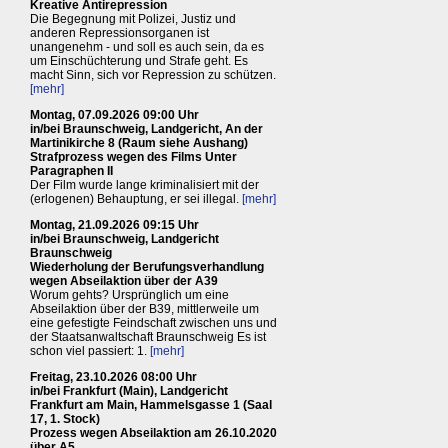
Kreative Antirepression
Die Begegnung mit Polizei, Justiz und
anderen Repressionsorganen ist
unangenehm - und soll es auch sein, da es
um Einschüchterung und Strafe geht. Es
macht Sinn, sich vor Repression zu schützen.
[mehr]
Montag, 07.09.2026 09:00 Uhr
in/bei Braunschweig, Landgericht, An der
Martinikirche 8 (Raum siehe Aushang)
Strafprozess wegen des Films Unter
Paragraphen II
Der Film wurde lange kriminalisiert mit der
(erlogenen) Behauptung, er sei illegal.
[mehr]
Montag, 21.09.2026 09:15 Uhr
in/bei Braunschweig, Landgericht
Braunschweig
Wiederholung der Berufungsverhandlung
wegen Abseilaktion über der A39
Worum gehts? Ursprünglich um eine
Abseilaktion über der B39, mittlerweile um
eine gefestigte Feindschaft zwischen uns und
der Staatsanwaltschaft Braunschweig Es ist
schon viel passiert: 1.
[mehr]
Freitag, 23.10.2026 08:00 Uhr
in/bei Frankfurt (Main), Landgericht
Frankfurt am Main, Hammelsgasse 1 (Saal
17, 1. Stock)
Prozess wegen Abseilaktion am 26.10.2020
über A5