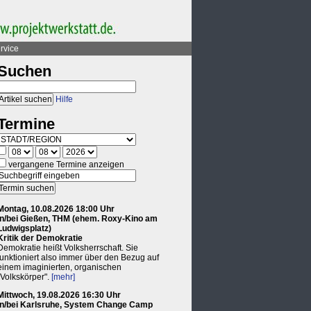
rvice
Suchen
Hilfe
Termine
vergangene Termine anzeigen
Montag, 10.08.2026 18:00 Uhr
in/bei Gießen, THM (ehem. Roxy-Kino am
Ludwigsplatz)
Kritik der Demokratie
Demokratie heißt Volksherrschaft. Sie
funktioniert also immer über den Bezug auf
einem imaginierten, organischen
"Volkskörper".
[mehr]
Mittwoch, 19.08.2026 16:30 Uhr
in/bei Karlsruhe, System Change Camp