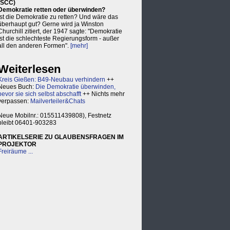
(SCC)
Demokratie retten oder überwinden?
Ist die Demokratie zu retten? Und wäre das
überhaupt gut? Gerne wird ja Winston
Churchill zitiert, der 1947 sagte: "Demokratie
ist die schlechteste Regierungsform - außer
all den anderen Formen".
[mehr]
Weiterlesen
Kreis Gießen: B49-Neubau verhindern
++
Neues Buch:
Die Demokratie überwinden,
bevor sie sich selbst abschafft
++ Nichts mehr
verpassen:
Mailverteiler&Chats
Neue Mobilnr.: 015511439808), Festnetz
bleibt 06401-903283
ARTIKELSERIE ZU GLAUBENSFRAGEN IM
PROJEKTOR
Freiräume ...