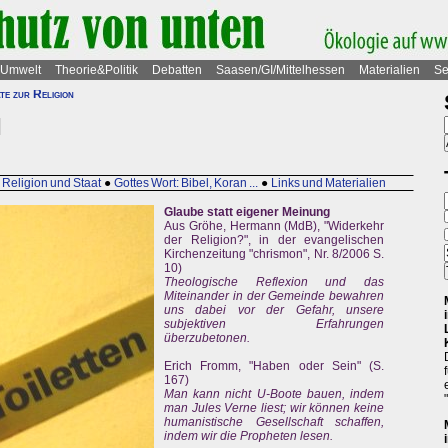
Umwelt
Theorie&Politik
Debatten
Saasen/GI/Mittelhessen
Materialien
Se
ate zur Religion
Religion und Staat
●
Gottes Wort: Bibel, Koran ...
●
Links und Materialien
Glaube statt eigener Meinung
Aus Gröhe, Hermann (MdB), "Widerkehr
der Religion?", in der evangelischen
Kirchenzeitung "chrismon", Nr. 8/2006 S.
10)
Theologische Reflexion und das
Miteinander in der Gemeinde bewahren
uns dabei vor der Gefahr, unsere
subjektiven Erfahrungen
überzubetonen.
Erich Fromm, "Haben oder Sein" (S.
167)
Man kann nicht U-Boote bauen, indem
man Jules Verne liest; wir können keine
humanistische Gesellschaft schaffen,
indem wir die Propheten lesen.