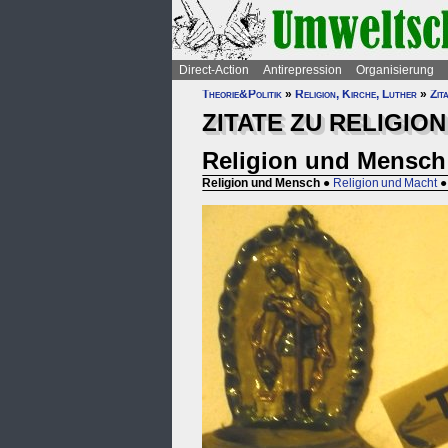
Direct-Action
Antirepression
Organisierung
Theorie&Politik
»
Religion, Kirche, Luther
»
Zit
ZITATE ZU RELIGION
Religion und Mensch
Religion und Mensch
●
Religion und Macht
●