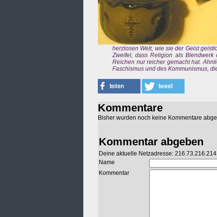
herzlosen Welt, wie sie der Geist geistl
Zweifel, dass Religion als Blendwerk
Reichen nur reicher gemacht hat. Ahnlic
Faschismus und des Kommunismus, die 
Kommentare
Bisher wurden noch keine Kommentare abg
Kommentar abgeben
Deine aktuelle Netzadresse: 216.73.216.214
Name
Kommentar