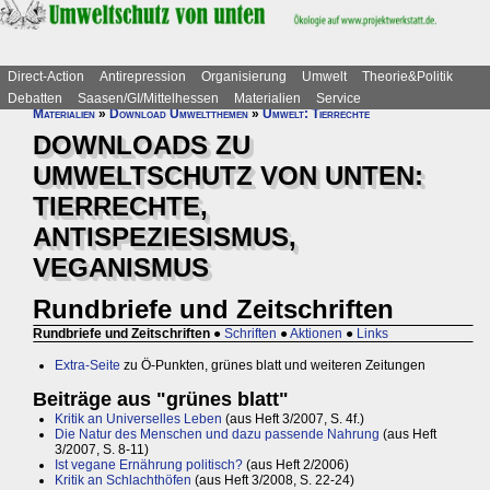
Direct-Action
Antirepression
Organisierung
Umwelt
Theorie&Politik
Debatten
Saasen/GI/Mittelhessen
Materialien
Service
Materialien
»
Download Umweltthemen
»
Umwelt: Tierrechte
DOWNLOADS ZU
UMWELTSCHUTZ VON UNTEN:
TIERRECHTE,
ANTISPEZIESISMUS,
VEGANISMUS
Rundbriefe und Zeitschriften
Rundbriefe und Zeitschriften
●
Schriften
●
Aktionen
●
Links
Extra-Seite
zu Ö-Punkten, grünes blatt und weiteren Zeitungen
Beiträge aus "grünes blatt"
Kritik an Universelles Leben
(aus Heft 3/2007, S. 4f.)
Die Natur des Menschen und dazu passende Nahrung
(aus Heft
3/2007, S. 8-11)
Ist vegane Ernährung politisch?
(aus Heft 2/2006)
Kritik an Schlachthöfen
(aus Heft 3/2008, S. 22-24)