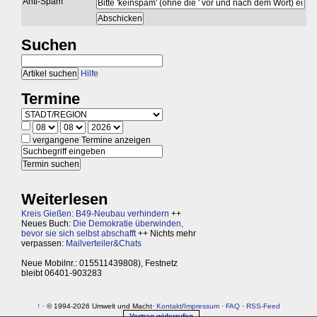
Anti-Spam
Suchen
Hilfe
Termine
vergangene Termine anzeigen
Weiterlesen
Kreis Gießen: B49-Neubau verhindern
++
Neues Buch:
Die Demokratie überwinden,
bevor sie sich selbst abschafft
++ Nichts mehr
verpassen:
Mailverteiler&Chats
Neue Mobilnr.: 015511439808), Festnetz
bleibt 06401-903283
↑
· © 1994-2026 Umwelt und Macht·
Kontakt
/
Impressum
·
FAQ
·
RSS-Feed
Vertrag widerrufen