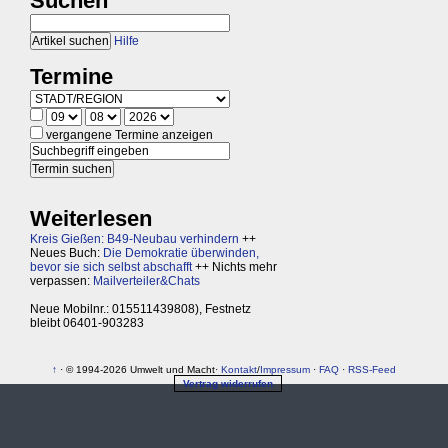
Suchen
Hilfe
Termine
vergangene Termine anzeigen
Weiterlesen
Kreis Gießen: B49-Neubau verhindern
++
Neues Buch:
Die Demokratie überwinden,
bevor sie sich selbst abschafft
++ Nichts mehr
verpassen:
Mailverteiler&Chats
Neue Mobilnr.: 015511439808), Festnetz
bleibt 06401-903283
↑
· © 1994-2026 Umwelt und Macht·
Kontakt
/
Impressum
·
FAQ
·
RSS-Feed
Vertrag widerrufen