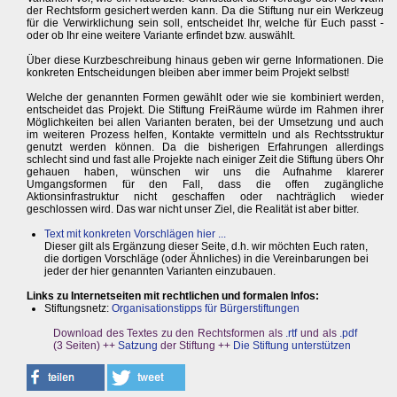
der Rechtsform gesichert werden kann. Da die Stiftung nur ein Werkzeug
für die Verwirklichung sein soll, entscheidet Ihr, welche für Euch passt -
oder ob Ihr eine weitere Variante erfindet bzw. auswählt.
Über diese Kurzbeschreibung hinaus geben wir gerne Informationen. Die
konkreten Entscheidungen bleiben aber immer beim Projekt selbst!
Welche der genannten Formen gewählt oder wie sie kombiniert werden,
entscheidet das Projekt. Die Stiftung FreiRäume würde im Rahmen ihrer
Möglichkeiten bei allen Varianten beraten, bei der Umsetzung und auch
im weiteren Prozess helfen, Kontakte vermitteln und als Rechtsstruktur
genutzt werden können. Da die bisherigen Erfahrungen allerdings
schlecht sind und fast alle Projekte nach einiger Zeit die Stiftung übers Ohr
gehauen haben, wünschen wir uns die Aufnahme klarerer
Umgangsformen für den Fall, dass die offen zugängliche
Aktionsinfrastruktur nicht geschaffen oder nachträglich wieder
geschlossen wird. Das war nicht unser Ziel, die Realität ist aber bitter.
Text mit konkreten Vorschlägen hier ...
Dieser gilt als Ergänzung dieser Seite, d.h. wir möchten Euch raten,
die dortigen Vorschläge (oder Ähnliches) in die Vereinbarungen bei
jeder der hier genannten Varianten einzubauen.
Links zu Internetseiten mit rechtlichen und formalen Infos:
Stiftungsnetz:
Organisationstipps für Bürgerstiftungen
Download des Textes zu den Rechtsformen als
.rtf
und als
.pdf
(3 Seiten) ++
Satzung
der Stiftung ++
Die Stiftung unterstützen