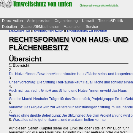
Direct-Action
Antirepression
Organisierung
Umwelt
Theorie&Politik
Debatten
Saasen/GI/Mittelhessen
Materialien
Service
Organisierung
»
Stiftung FreiRäume
»
Rechtsformen am Eigentum
RECHTSFORMEN VON HAUS- UND
FLÄCHENBESITZ
Übersicht
1.
Übersicht
2.
Die Nutzer*innen/Bewohner*innen kaufen Haus/Fläche selbst und kooperieren 
3.
Unser Vorschlag: Die Stiftung FreiRäume kauft Haus/Fläche und schließt eine
4.
Auch nicht schlecht: GmbH aus Stiftung und Nutzer*innen erwirbt das Haus
5.
Geteilte Macht: Neutraler Träger für das Grundstück, Projektgruppe für die Ge
6.
Variante: Das Projekt wird zur weiteren unselbständigen Stiftung im Treuhände
7.
Vertrag ohne direkte Beteiligung: Die Stiftung legt Geld im Projekt an und wird
8.
Was alles schiefgehen kann ... und was dann helfen könnte
Auf diesen Seiten (Kapitel siehe die Linkliste oben) stellen wir Euch fünf
Varianten vor, wie ein Haus bzw. Grundstück über Verträge oder die Wahl