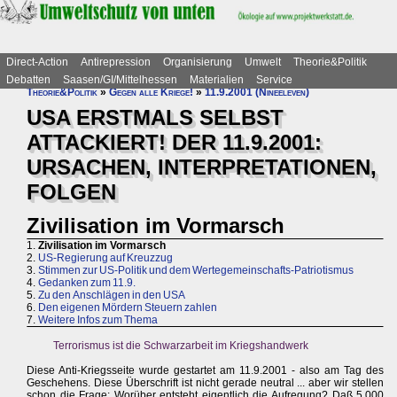
Direct-Action
Antirepression
Organisierung
Umwelt
Theorie&Politik
Debatten
Saasen/GI/Mittelhessen
Materialien
Service
Theorie&Politik
»
Gegen alle Kriege!
»
11.9.2001 (Nineeleven)
USA ERSTMALS SELBST
ATTACKIERT! DER 11.9.2001:
URSACHEN, INTERPRETATIONEN,
FOLGEN
Zivilisation im Vormarsch
1.
Zivilisation im Vormarsch
2.
US-Regierung auf Kreuzzug
3.
Stimmen zur US-Politik und dem Wertegemeinschafts-Patriotismus
4.
Gedanken zum 11.9.
5.
Zu den Anschlägen in den USA
6.
Den eigenen Mördern Steuern zahlen
7.
Weitere Infos zum Thema
Terrorismus ist die Schwarzarbeit im Kriegshandwerk
Diese Anti-Kriegsseite wurde gestartet am 11.9.2001 - also am Tag des
Geschehens. Diese Überschrift ist nicht gerade neutral ... aber wir stellen
schon die Frage: Worüber entsteht eigentlich die Aufregung? Daß 5.000