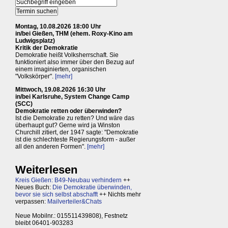
Montag, 10.08.2026 18:00 Uhr
in/bei Gießen, THM (ehem. Roxy-Kino am
Ludwigsplatz)
Kritik der Demokratie
Demokratie heißt Volksherrschaft. Sie
funktioniert also immer über den Bezug auf
einem imaginierten, organischen
"Volkskörper".
[mehr]
Mittwoch, 19.08.2026 16:30 Uhr
in/bei Karlsruhe, System Change Camp
(SCC)
Demokratie retten oder überwinden?
Ist die Demokratie zu retten? Und wäre das
überhaupt gut? Gerne wird ja Winston
Churchill zitiert, der 1947 sagte: "Demokratie
ist die schlechteste Regierungsform - außer
all den anderen Formen".
[mehr]
Weiterlesen
Kreis Gießen: B49-Neubau verhindern
++
Neues Buch:
Die Demokratie überwinden,
bevor sie sich selbst abschafft
++ Nichts mehr
verpassen:
Mailverteiler&Chats
Neue Mobilnr.: 015511439808), Festnetz
bleibt 06401-903283