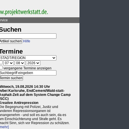
rvice
Suchen
Hilfe
Termine
vergangene Termine anzeigen
Mittwoch, 19.08.2026 14:30 Uhr
in/bei Karlsruhe, EndCement/Wald-statt-
Asphalt-Zelt auf dem System Change Camp
(SCC)
Kreative Antirepression
Die Begegnung mit Polizei, Justiz und
anderen Repressionsorganen ist
unangenehm - und soll es auch sein, da es
um Einschüchterung und Strafe geht. Es
macht Sinn, sich vor Repression zu schützen.
[mehr]