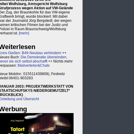
in/bei Wolfsburg, Amtsgericht Wolfsburg
Strafprozess wegen Aktion auf VW-Gelände
Der Zug, der Braunkohle für das VW-eigene
Kraftwerk bringt, wurde blockiert. Mit dabei
war der Journalist Jörg Bergstedt, der wegen
seinen kritischen Filmen bei der Justiz und
Polizei in Raum Braunschweig/Wolfsburg
verhasst ist.
[mehr]
Weiterlesen
Kreis Gießen: B49-Neubau verhindern
++
Neues Buch:
Die Demokratie überwinden,
bevor sie sich selbst abschafft
++ Nichts mehr
verpassen:
Mailverteiler&Chats
Neue Mobilnr.: 015511439808), Festnetz
bleibt 06401-903283
JANUAR 2003: PROJEKTWERKSTATT VON
STAATSCHUFSKYS NIEDERGEMUTZELT*
(RÜCKBLICK)
Einleitung und Übersicht
Werbung