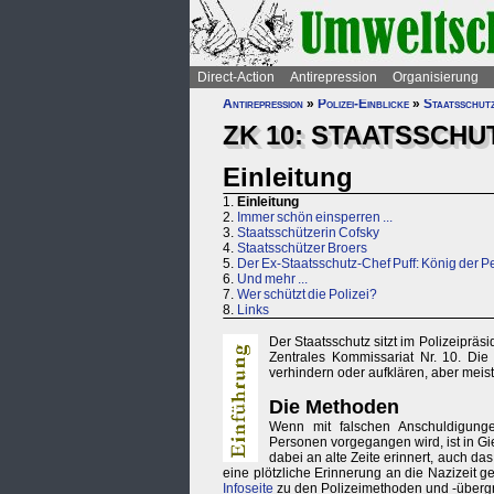
Direct-Action
Antirepression
Organisierung
Antirepression
»
Polizei-Einblicke
»
Staatsschut
ZK 10: STAATSSCHU
Einleitung
1.
Einleitung
2.
Immer schön einsperren ...
3.
Staatsschützerin Cofsky
4.
Staatsschützer Broers
5.
Der Ex-Staatsschutz-Chef Puff: König der P
6.
Und mehr ...
7.
Wer schützt die Polizei?
8.
Links
Der Staatsschutz sitzt im Polizeipräs
Zentrales Kommissariat Nr. 10. Die Kr
verhindern oder aufklären, aber meist 
Die Methoden
Wenn mit falschen Anschuldigunge
Personen vorgegangen wird, ist in Gie
dabei an alte Zeite erinnert, auch da
eine plötzliche Erinnerung an die Nazizeit 
Infoseite
zu den Polizeimethoden und -überg