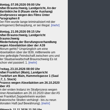
Montag, 07.09.2026 09:00 Uhr
in/bei Braunschweig, Landgericht, An der
Martinikirche 8 (Raum siehe Aushang)
Strafprozess wegen des Films Unter
Paragraphen II
Der Film wurde lange kriminalisiert mit der
(erlogenen) Behauptung, er sei illegal.
[mehr]
Montag, 21.09.2026 09:15 Uhr
in/bei Braunschweig, Landgericht
Braunschweig
Wiederholung der Berufungsverhandlung
wegen Abseilaktion über der A39
Worum gehts? Ursprünglich um eine
Abseilaktion über der B39, mittlerweile um
eine gefestigte Feindschaft zwischen uns und
der Staatsanwaltschaft Braunschweig Es ist
schon viel passiert: 1.
[mehr]
Freitag, 23.10.2026 08:00 Uhr
in/bei Frankfurt (Main), Landgericht
Frankfurt am Main, Hammelsgasse 1 (Saal
17, 1. Stock)
Prozess wegen Abseilaktion am 26.10.2020
über A5
In der ersten Instanz im Strafprozess wegen
einer Abseilaktion am 26.10.2020 über der A5
bei Frankfurt Zeppelinheim wurden
drakonische Strafen verhängt - bis zu neun
Monaten Haft (auf Bewährung).
[mehr]
Mittwoch, 11.11.2026 11:30 Uhr