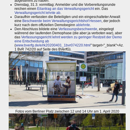
abgestimmt zu haben.
Dienstag, 31.3. vormittag: Anmelder und die Vorbereitungsrunde
reichen einen
Eilantrag an das Verwaltungsgericht
ein. Das
Verwaltungsgericht lehnte ab
.
Daraufhin verfassten die Beteiligten und ein eingeschalteter Anwalt
eine
Beschwerde beim Verwaltungsgerichtshof Hessen
, der jedoch
kurz nach dem offiziellen Demobeginn
ablehnte
.
Den Abschluss bildete eine
Verfassungsbeschwerde
, eingelegt
während der laufenden Demophase (die aber ja verboten war), aber
das
Verfassungsgericht lehnt werden zu geringer Restzeit der Demo
eine Entscheidung ab
(
www.bverfg.de/e/rk20200401_1bvr074220.html
" target="_blank">Az.
1 BvR 742/20 auf Seite des BVerfG).
Fotos vom Berliner Platz zwischen 12 und 14 Uhr am 1. April 2020