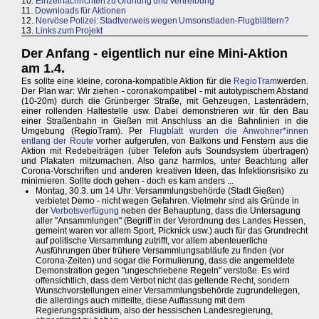
10.
Einzelnachrichten zu Ordnung und Vertreibung
11.
Downloads für Aktionen
12.
Nervöse Polizei: Stadtverweis wegen Umsonstladen-Flugblättern?
13.
Links zum Projekt
Der Anfang - eigentlich nur eine Mini-Aktion
am 1.4.
Es sollte eine kleine, corona-kompatible Aktion für die
RegioTram
werden.
Der Plan war: Wir ziehen - coronakompatibel - mit autotypischem Abstand
(10-20m) durch die Grünberger Straße, mit Gehzeugen, Lastenrädern,
einer rollenden Haltestelle usw. Dabei demonstrieren wir für den Bau
einer Straßenbahn in Gießen mit Anschluss an die Bahnlinien in die
Umgebung (RegioTram). Per
Flugblatt wurden die Anwohner*innen
entlang der Route
vorher aufgerufen, von Balkons und Fenstern aus die
Aktion mit Redebeiträgen (über Telefon aufs Soundsystem übertragen)
und Plakaten mitzumachen. Also ganz harmlos, unter Beachtung aller
Corona-Vorschriften und anderen kreativen Ideen, das Infektionsrisiko zu
minimieren. Sollte doch gehen - doch es kam anders ...
Montag, 30.3. um 14 Uhr: Versammlungsbehörde (Stadt Gießen)
verbietet Demo - nicht wegen Gefahren. Vielmehr sind als Gründe in
der
Verbotsverfügung
neben der Behauptung, dass die Untersagung
aller "Ansammlungen" (Begriff in der Verordnung des Landes Hessen,
gemeint waren vor allem Sport, Picknick usw.) auch für das Grundrecht
auf politische Versammlung zutrifft, vor allem abenteuerliche
Ausführungen über frühere Versammlungsabläufe zu finden (vor
Corona-Zeiten) und sogar die Formulierung, dass die angemeldete
Demonstration gegen "ungeschriebene Regeln" verstoße. Es wird
offensichtlich, dass dem Verbot nicht das geltende Recht, sondern
Wunschvorstellungen einer Versammlungsbehörde zugrundeliegen,
die allerdings auch mitteilte, diese Auffassung mit dem
Regierungspräsidium, also der hessischen Landesregierung,