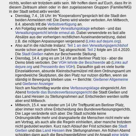
nichts, wollen wir trotzdem aktiv sein. Wir hoffen dann auf Euch, dass Ihr in
diesem Zeitraum allein oder in den zugelassenen Gruppen (Familie/WG)
in der Stadt selbst aktiv werdet.
Dienstag, 7.4., 16 Uhr: Im "Kooperations"gespräch teil die Stadt den
beiden Anmeldern mit: Die Demo wird wieder verboten. Am Mittwoch,
8.4. abends tritt die
Verbotsverfügung
an.
Am Folgetag wurde wieder
Verwaltungsklage
erhoben - und das
Verwaltungsgericht lehnte erneut ab
. Dabei verwendete es fast alle
Absätze aus der vorherigen rechtlichen Auseinandersetzung, dabei
z.B. die nötigen Anpassungen vergessend (
Links auf dejure.org
).
Also auf in die nächste Instanz:
Teil 1 an den Verwaltungsgerichtshof
wurde schon am gleichen Tag abgeschickt.
Teil 2
folgte am 10.4.2020.
Die
Stadt Gießen
nahm zur Beschwerde Stellung.
Dienstag, 14.4. ging es um 14 Uhr am Berliner Platz los - aber die
Demo blieb verboten. Der
VGH lehnte die Beschwerde
ab (
Links auf
dejure.org
und
Presseinfo des VGH
). Daraufhin gab es viele bunte
Einzelaktionen, absurde Kleinstscharmützel mit dem Ordnungsamt um
irgendwelche Skulpturen, die den Platz nur nutzen dürften, wenn sie
ständig in Bewegung blieben usw. ++ Berichte:
Gießener Allgemeine
und
Gießener Anzeiger
Noch am Nachmittag wurde eine
Verfassungsklage
eingereicht. Am
Abend
forderte das Bundesverfassungsgericht
die Stadt Gießen und
das Land Hessen zu Stellungnahmen auf. Entschieden werden sollte
aber erst Mittwoch.
Mittwoch, 15.4. war wieder um 14 Uhr Treffpunkt am Berliner Platz,
aber immer noch ohne Entscheidung des Bundesverfassungsgerichts.
Die Lage veränderte sich aber. Die Stadt schickte keine
Ordnungskräfte mehr und drangsalierte die Menschen nicht mehr wie
am Vortrag, als auch alle die Regeln einhielten, aber manche trotzdem
nicht geduldet wurden. Kurz nach Ablauf der Frist schicken die
Stadt
Gießen
und das
Land Hessen
ihre Stellungnahmen. Am frühen Abend
schickten dann auch die Beschwerdeführer und ihr Anwalt
eine letzte