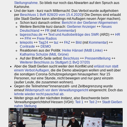
Stellungnahme
. So blieb nur noch das Abwarten auf den Spruch aus
Karlsruhe.
Und der kam - kurz nach Mitternacht: Das Verbot wurde aufgehoben
per
Beschluss 1 BvR 828/20 vom 15.4.2020
)! Die Demos sind erlaubt
(die Stadt Gießen kann allerdings mit Auflagen neuen Ärger machen).
Schon kurz danach online:
Bericht in der Gießener Allgemeinen
Weitere Berichte kurz danach:
Gießener Anzeiger
++
Neues
Deutschland
++
FR
(mit
Kommentar
)
tagesschau.de
++
Text und Audiobeiträge des SWR
(ARD) ++
HR
++
FFH
++
Freie Radios
telepolis
++
Tag24
++
taz
++
FAZ
++
Bild
(mit
Kommentar
) ++
Contraste
++
DEMO
Reaktionen aus der Politik:
Heike Hänsel (MdB Linke)
++
Katharina Schulze (MdL Grüne)
Auf der BVerfG-Seite selbst:
Beschluss
++
Pressemitteilung
++
Weiterer Beschluss zu Stuttgart (1 BvQ 37/20)
Aber die Stadt Gießen sucht weiter den Konflikt und
erlässt nun statt
einem Verbot Auflagen
, die die Demo abwürgen wollen und weit über
die sonstigen Corona-Schutzregelungen hinausgehen: Nur 15
Personen, nur eine Stunde, nicht bewegen und nur ganz einzeln
(außer Leute, die zusammen wohnen).
Gegen die Teilnehmer*innenanzahl- und Zeitbegrenzung wurde
erneut
Widerspruch vor dem Verwaltungsgericht
eingereicht. Doch das
lehnte wieder recht pauschal ab
.
Weiter gings auf der nächsten Instanz, also Beschwerde beim
Verwaltungsgerichtshof Hessen (VGH):
Teil 1
++
Teil 2
++
Stadt Gießen
nahm Stellung