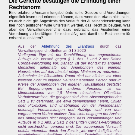
Die Gerichte bestätigen die Erfindung einer
Rechtsnorm
Eine erfahrene Versammlungsbehörde sollte Gesetze und Verordnungen
eigentlich lesen und erkennen können, dass wenn dort etwas nicht steht,
es auch nicht gilt. Angesichts des Verlaufs der Auseinandersetzung kann
hier noch politischer Wille unterstellt werden, das Recht zu beugen. Was
aber die Verwaltungsgerichte dazu gebracht, das Ausdenken einer
Verordnung zu bestätigen, für rechtmäßig und damit die Rechtsnorm für
existent zu erklären?
Aus der
Ablehnung des Eilantrags
durch das
Verwaltungsgericht Gießen am 31.3.2020
Vorliegend läge mit der Durchführung des angemeldeten
Aufzugs ein Verstoß gegen § 1 Abs. 1 und 2 der Dritten
Corona-Verordnung vor. Danach ist der Kontakt zu anderen
Menschen außerhalb der Angehörigen des eigenen
Hausstandes auf das absolut nötige Minimum zu reduzieren.
Aufenthalte im öffentlichen Raum sind nur alleine, mit einer
weiteren nicht im eigenen Haushalt lebenden Person oder im
Kreise der Angehörigen des eigenen Hausstandes gestattet.
Bei Begegnungen mit anderen Personen ist ein
Mindestabstand von 1,5 Metern einzuhalten. Öffentliche
Verhaltensweisen, die geeignet sind, dass Abstandsgebot des
Satz 2 zu gefährden, wie etwa gemeinsames Feiern, Grillen
oder Picknicken, sind unabhängig von der Personenzahl
untersagt. Versammlungen und Aufzüge sind von dem
vorgenannten Verbot umfasst. Dem steht entgegen der Ansicht
des Antragstellers nicht entgegen, dass Versammlungen und
Aufzüge in § 1 Abs. 2 Satz 2 der Dritten Corona-Verordnung
nicht ausdrücklich genannt sind. Die vorgenannte Vorschrift
enthält erkennbar durch den Zusatz „wie etwa“ lediglich nicht
abschließend aufgeführte Beispiele. Ersichtlich wird dies