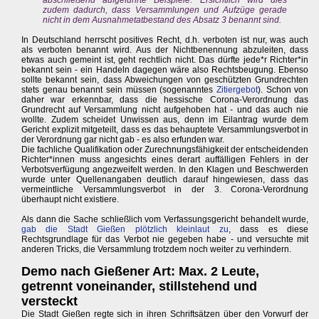
zudem dadurch, dass Versammlungen und Aufzüge gerade
nicht in dem Ausnahmetatbestand des Absatz 3 benannt sind.
In Deutschland herrscht positives Recht, d.h. verboten ist nur, was auch
als verboten benannt wird. Aus der Nichtbenennung abzuleiten, dass
etwas auch gemeint ist, geht rechtlich nicht. Das dürfte jede*r Richter*in
bekannt sein - ein Handeln dagegen wäre also Rechtsbeugung. Ebenso
sollte bekannt sein, dass Abweichungen von geschützten Grundrechten
stets genau benannt sein müssen (sogenanntes
Zitiergebot
). Schon von
daher war erkennbar, dass die hessische Corona-Verordnung das
Grundrecht auf Versammlung nicht aufgehoben hat - und das auch nie
wollte. Zudem scheidet Unwissen aus, denn im Eilantrag wurde dem
Gericht explizit mitgeteilt, dass es das behauptete Versammlungsverbot in
der Verordnung gar nicht gab - es also erfunden war.
Die fachliche Qualifikation oder Zurechnungsfähigkeit der entscheidenden
Richter*innen muss angesichts eines derart auffälligen Fehlers in der
Verbotsverfügung angezweifelt werden. In den Klagen und Beschwerden
wurde unter Quellenangaben deutlich darauf hingewiesen, dass das
vermeintliche Versammlungsverbot in der 3. Corona-Verordnung
überhaupt nicht existiere.
Als dann die Sache schließlich vom Verfassungsgericht behandelt wurde,
gab die Stadt Gießen plötzlich kleinlaut zu
, dass es diese
Rechtsgrundlage für das Verbot nie gegeben habe - und versuchte mit
anderen Tricks, die Versammlung trotzdem noch weiter zu verhindern.
Demo nach Gießener Art: Max. 2 Leute,
getrennt voneinander, stillstehend und
versteckt
Die Stadt Gießen regte sich in ihren Schriftsätzen über den Vorwurf der