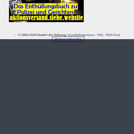
↑
· © 1994-2026 Abwehr der Ordnung·
Kontakt
/
Impressum
·
FAQ
·
RSS-Feed
Vertrag widerrufen