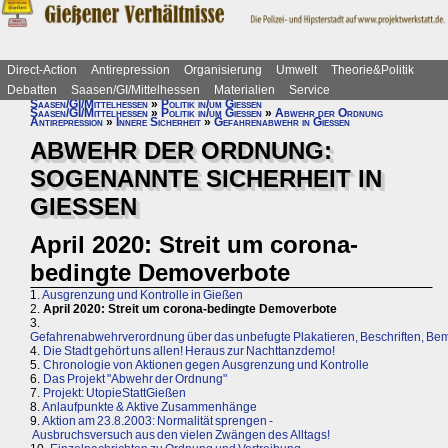
Direct-Action
Antirepression
Organisierung
Umwelt
Theorie&Politik
Debatten
Saasen/GI/Mittelhessen
Materialien
Service
Saasen/GI/Mittelhessen
»
Politik in/um Gießen
Saasen/GI/Mittelhessen
»
Politik in/um Gießen
»
Abwehr der Ordnung
Antirepression
»
Innere Sicherheit
»
Gefahrenabwehr in Gießen
ABWEHR DER ORDNUNG:
SOGENANNTE SICHERHEIT IN
GIESSEN
April 2020: Streit um corona-
bedingte Demoverbote
1.
Ausgrenzung und Kontrolle in Gießen
2.
April 2020: Streit um corona-bedingte Demoverbote
3.
Gefahrenabwehrverordnung über das unbefugte Plakatieren, Beschriften, Bem
4.
Die Stadt gehört uns allen! Heraus zur Nachttanzdemo!
5.
Chronologie von Aktionen gegen Ausgrenzung und Kontrolle
6.
Das Projekt "Abwehr der Ordnung"
7.
Projekt: UtopieStattGießen
8.
Anlaufpunkte & Aktive Zusammenhänge
9.
Aktion am 23.8.2003: Normalität sprengen -
Ausbruchsversuch aus den vielen Zwängen des Alltags!