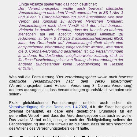
Einige Absätze später wird das noch deutlicher:
Der Verordnungsgeber wollte auch bewusst öffentliche
Versammlungen nach dem VersG unterbinden. In &$ 1 Abs. 3
und 4 der 3. Corona-Verordnung sind Ausnahmen von dem
Verbot des Kontakts zu anderen Menschen formuliert.
Versammlungen nach dem VersG sind dort nicht benannt.
Vielmehr ist deutlich erkennbar, dass der Kontakt zu anderen
Menschen auf ein absolut notwendiges Minimum zu
reduzieren ist. Gem. $ 32 Satz 2 Infektionsschutzgesetz [IfSG)
kann das Grundrecht auf Versammlungsfreiheit durch eine
entsprechende Verordnung eingeschränkt werden, was durch
die 3. Corona-Verordnung geschehen ist. Ob Versammlungen
in anderen Bundesländern möglicherweise zulässig sind, ist
für diese Entscheidung nicht von Belang, da Verordnungen der
anderen Bundesländer keine Rechtswirkung in Hessen
entfalten.
Was soll die Formulierung "
Der Verordnungsgeber wollte auch bewusst
öffentliche Versammlungen nach dem VersG unterbinden
"
(Verordnungsgeber=Land Hessen, Verordnung=3. Corona-Verordnung)
anderes aussagen, als dass Versammlungen grundsätzlich verboten sein
sollen?
Exakt gleichlautende Formulierungen enthielt auch schon die
Verbotsverfügung für die Demo am 1.4.2020
, d.h. die Stadt hat gleich
zweimal behauptet, es gäbe eine gesetzliche Grundlage für ein
generelles Verbot - und dass der Verordnungsgeber das auch so wollte.
Das zweite Verbot erfolgte sogar nach der Richtigstellung seitens der
Landesregierung und dem Hinweis an die Stadt, dass sie sich hinsichtlich
des Willens des Verordnungsgebers geirrt hätte.