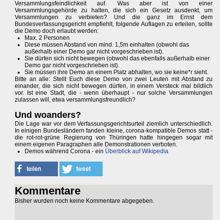
Versammlungsfeindlichkeit auf. Was aber ist von einer
Versammlungsgehörde zu halten, die sich ein Gesetz ausdenkt, um
Versammlungen zu verbieten? Und die ganz im Ernst dem
Bundesverfassungsgericht empfiehlt, folgende Auflagen zu erteilen, sollte
die Demo doch erlaubt werden:
Max. 2 Personen
Diese müssen Abstand von mind. 1,5m einhalten (obwohl das
außerhalb einer Demo gar nicht vorgeschrieben ist).
Sie dürfen sich nicht bewegen (obwohl das ebenfalls außerhalb einer
Demo gar nicht vorgeschrieben ist).
Sie müssen ihre Demo an einem Platz abhalten, wo sie keine*r sieht.
Bitte an alle: Stellt Euch diese Demo von zwei Leuten mit Abstand zu
einander, die sich nicht bewegen dürfen, in einem Versteck mal bildlich
vor. Ist eine Stadt, die - wenn überhaupt - nur solche Versammlungen
zulassen will, etwa versammlungsfreundlich?
Und woanders?
Die Lage war vor dem Verfassungsgerichtsurteil ziemlich unterschiedlich.
In einigen Bundesländern fanden kleine, corona-kompatible Demos statt -
die rot-rot-grüne Regierung von Thüringen hatte hingegen sogar mit
einem eigenen Paragraphen alle Demonstrationen verboten.
Demos während Corona - ein
Überblick auf Wikipedia
Kommentare
Bisher wurden noch keine Kommentare abgegeben.