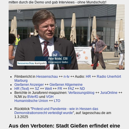
mitten durch die Demo und gab Interviews - ohne Mundschutz!
Filmbericht in
Hessenschau
++
n-tv
++ Audio:
HR
++
Radio Unerhört
Marburg
Gießener Anzeiger
++
Gießener Allgemeine
HR (Text)
++
SZ
++
Welt
++
FR
++
FAZ
++
ND
Berichte in Juraforen/-magazinen:
Verfassungsblog
++
JuraOnline
++
NJW zu
BVerfG
und
VGH
Humanistische Union
++
LTO
Rückblick "
Protest und Pandemie - wie in Hessen das
Demonstrationsrecht verteidigt wurde
", auf: tagesschau.de am
1.3.2025
Aus den Verboten: Stadt Gießen erfindet eine