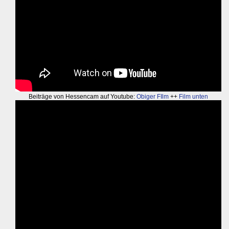
Beiträge von Hessencam auf Youtube:
Obiger FIlm
++
Film unten