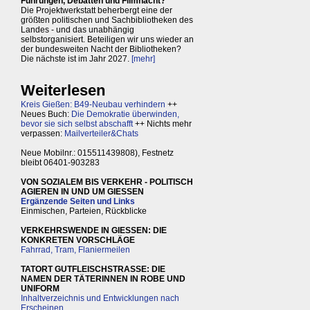
Führungen, Debatten und Filmnacht?
Die Projektwerkstatt beherbergt eine der
größten politischen und Sachbibliotheken des
Landes - und das unabhängig
selbstorganisiert. Beteiligen wir uns wieder an
der bundesweiten Nacht der Bibliotheken?
Die nächste ist im Jahr 2027.
[mehr]
Weiterlesen
Kreis Gießen: B49-Neubau verhindern
++
Neues Buch:
Die Demokratie überwinden,
bevor sie sich selbst abschafft
++ Nichts mehr
verpassen:
Mailverteiler&Chats
Neue Mobilnr.: 015511439808), Festnetz
bleibt 06401-903283
VON SOZIALEM BIS VERKEHR - POLITISCH
AGIEREN IN UND UM GIESSEN
Ergänzende Seiten und Links
Einmischen, Parteien, Rückblicke
VERKEHRSWENDE IN GIESSEN: DIE
KONKRETEN VORSCHLÄGE
Fahrrad, Tram, Flaniermeilen
TATORT GUTFLEISCHSTRASSE: DIE
NAMEN DER TÄTERINNEN IN ROBE UND
UNIFORM
Inhaltverzeichnis und Entwicklungen nach
Erscheinen