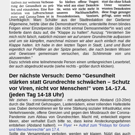
Unerträglich: Marc Schäfer aus der Stadtredaktion der Gießener
Allgemeine, hetzte über die Demonstrant*innen, unterstellte ihnen blindes
Folgen einer Einzelperson (die nicht einmal Demoanmelder*in war) und
forderte dann dazu auf, die "Klappe zu halten". Auszug: "
Verstehen Sie
mich nicht falsch, natürlich müssen wir auf unsere Grundrechte aufpassen
und um sie kämpfen, manchmal müssen wir aber auch einfach mal die
Klappe halten. Ich habe in den letzten Tagen in Stadt, Land und Bund
eigentlich nur Politiker an der Spitze gesehen, die nach bestem Wissen
und Gewissen gemeinsam versuchen, das Schlimmste von uns
abzuwenden
."
Dazu schrieb eine teilnehmende Person einen umfangreichen Leserbrief,
der auch abgedruckt wurde (siehe rechts - größer durch klicken).
Der nächste Versuch: Demo "Gesundheit
stärken statt Grundrechte schwächen – Schutz
vor Viren, nicht vor Menschen!" vom 14.-17.4.
(jeden Tag 14-18 Uhr)
Wir ziehen - coronakompatibel - mit autotypischem Abstand (10-20m)
durch die Stadt mit Gehzeugen, Lastenrädern, einer rollenden Haltestelle
usw. Dabei demonstrieren wir für eine Stärkung sozialer Infrastruktur, eine
Verkehrswende, offene Grenzen und gegen den Missbrauch der Corona-
Pandemie zum Abbau von Grundrechten. Macht mit, entwickelt eigene
Ideen, aber verhaltet Euch bitte so, dass keine Ansteckungsgefahren
entstehen (Abstand halten!). ++
Flyer
++
Aufruf zum "Fridays for Grund-
und Menschenrechte" am 17.4.
Sollte die Versammlung verboten, werden wir klagen. Nützt das auch