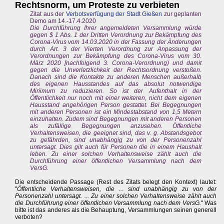
Rechtsnorm, um Proteste zu verbieten
Zitat aus der
Verbotsverfügung der Stadt Gießen
zur geplanten
Demo am 14.-17.4.2020
Die Durchführung Ihrer angemeldeten Versammlung würde
gegen $ 1 Abs. 1 der Dritten Verordnung zur Bekämpfung des
Corona-Virus vom 14.03.2020 in der Fassung der Änderungen
durch Art. 3 der Vierten Verordnung zur Anpassung der
Verordnungen zur Bekämpfung des Corona-Virus vom 30.
März 2020 [nachfolgend 3. Corona-Verordnung) und damit
gegen die Unverletzlichkeit der Rechtsordnung verstoßen.
Danach sind die Kontakte zu anderen Menschen außerhalb
des eigenen Hausstandes auf das absolut notwendige
Miriimum zu reduzieren. So ist der Aufenthalt in der
Öffentlichkeit nur noch mit einer weiteren, nicht dem eigenen
Hausstand angehörigen Person gestattet. Bei Begegnungen
mit anderen Personen ist ein Mindestabstand von 1,5 Metern
einzuhalten. Zudem sind Begegnungen mit anderen Personen
als zufällige Begegnungen anzusehen. Öffentliche
Verhaltensweisen, die geeignet sind, das v. g. Abstandsgebot
zu gefährden, sind unabhängig zu von der Personenzahl
untersagt. Dies gilt auch für Personen die in einem Haushalt
leben. Zu einer solchen Verhaltensweise zählt auch die
Durchführung einer öffentlichen Versammlung nach dem
VersG.
Die entscheidende Passage (Rest des Zitats belegt den Kontext) lautet:
"
Öffentliche Verhaltensweisen, die ... sind unabhängig zu von der
Personenzahl untersagt. ... Zu einer solchen Verhaltensweise zählt auch
die Durchführung einer öffentlichen Versammlung nach dem VersG.
" Was
bitte ist das anderes als die Behauptung, Versammlungen seinen generell
verboten?