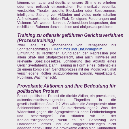
können, um lauter und deutlicher unsere Stimme zu erheben
oder uns politisch einzumischen: Kommunikationsguerilla,
verstecktes Theater, gezielte Blockaden oder Besetzungen,
intelligente Störung von Abläufen und vieles mehr schaffen
Aufmerksamkeit und bieten Platz für eigene Forderungen und
Visionen. Wir werden konkrete Aktionsideen besprechen, den
rechtlichen Rahmen durchleuchten und einiges ausprobieren.
Training zu offensiv geführten Gerichtsverfahren
(Prozesstraining)
Zwei Tage, z.B. Wochenende von Freitagabend bis
Sonntagnachmittag ++
Mehr Infos und Einführungsfilm
Einführung zu rechtlichen Grundlagen der Repression (vor
allem Straf- und Strafprozessrecht, aber auch Hinweise auf
relevante Spezialgesetze). Schilderung des Ablaufs eines
Gerichtsverfahrens. Dann Training in Form eines Rollenspiels
zu einem kompletten Gerichtsprozess mit der Möglichkeit, mal
verschiedene Rollen auszuprobieren (ZeugIn, AngeklagteR,
Publikum, Wachmensch).
Provokante Aktionen und ihre Bedeutung für
politischen Protest
Braucht politischer Protest die direkte Aktion, ein provokantes,
aufmerksamkeitserzeugendes Eingreifen in die
gesellschaftlichen Abläufe? Was wären die Atomproteste ohne
Schienenblockaden und Bauplatzbesetzungen? Was der
Widerstand gegen die Agrogentechnik ohne Feldbefreiungen
und -besetzungen? Wo ständen wir in der
Kohleausstiegsdebatte, wenn es die Besetzung des
Hambacher Forstes und die Baggerbesetzungen nicht
gegeben hätte? Ohne die provokante Aktion sind Kampagnen