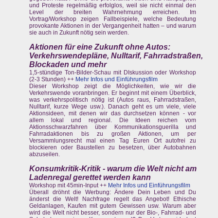
und Proteste regelmäßig erfolglos, weil sie nicht einmal den
Level der breiten Wahrnehmung erreichen. Im
Vortrag/Workshop zeigen Fallbeispiele, welche Bedeutung
provokante Aktionen in der Vergangenheit hatten – und warum
sie auch in Zukunft nötig sein werden.
Aktionen für eine Zukunft ohne Autos:
Verkehrswendepläne, Nulltarif, Fahrradstraßen,
Blockaden und mehr
1,5-stündige Ton-Bilder-Schau mit DIskussion oder Workshop
(2-3 Stunden) ++
Mehr Infos und Einführungsfilm
Dieser Workshop zeigt die Möglichkeiten, wie wir die
Verkehrswende voranbringen. Er beginnt mit einem Überblick,
was verkehrspolitisch nötig ist (Autos raus, Fahrradstraßen,
Nulltarif, kurze Wege usw.). Danach geht es um viele, viele
Aktionsideen, mit denen wir das durchsetzen können - vor
allem lokal und regional. Die Ideen reichen vom
Aktionsschwarzfahren über Kommunikationsguerilla und
Fahrradaktionen bis zu großen Aktionen, um per
Versammlungsrecht mal einen Tag Euren Ort autofrei zu
blockieren oder Baustellen zu besetzen, über Autobahnen
abzuseilen.
Konsumkritik-Kritik - warum die Welt nicht am
Ladenregal gerettet werden kann
Workshop mit 45min-Input ++
Mehr Infos und Einführungsfilm
Überall dröhnt die Werbung: Ändere Dein Leben und Du
änderst die Welt! Nachfrage regelt das Angebot! Ethische
Geldanlagen, Kaufen mit gutem Gewissen usw. Warum aber
wird die Welt nicht besser, sondern nur der Bio-, Fahrrad- und