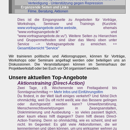
Verteidigung - Unterstützung gegen Repression
Ergänzende Seiten und Links
Filme, Beratung, Aktionen
Dies ist die Eingangsseite zu Angeboten für Vorträge,
Workshops, Seminare und Trainings (Kurzlink:
www.vortragsangebote.siehe.website
, ehemals
"www.vortragsangebote.tk" und
"www.vortragsangebote.de.vu"). Weitere Seiten zu Hierarchien
und Gruppenmethoden sind über das Menü oben unter
Service --> Vortragsangebote zu erreichen. ++
Gesamtübersicht "Service"
Wir trainieren politische und Aktionsgruppen, können für Vorträge,
Workshops oder Seminare angefragt werden oder beteiligen uns an
Diskussionen. Die Veranstaltungen können im Seminarhaus der
Projektwerkstatt oder bei Euch vor Ort organisiert werden.
Unsere aktuellen Top-Angebote
Aktionstraining (Direct-Action)
Zwei Tage, z.B. Wochenende von Freitagabend bis
Sonntagnachmittag ++
Mehr Infos und Einführungsfilm
Du findest, in der Welt läuft einiges verkehrt? Und fühlst Dich
ohnmächtig, weil Du oft nicht weißt, wie das Bessere gelingen
oder durchgesetzt werden kann? Umweltzerstörung,
Menschenrechtsverletzungen in Zwangsanstalten,
Diskriminierung und Ausbeutung - so vieles passiert täglich,
aber kaum etwas hilft dagegen? Dann hilft dieses Direct-
Action-Training. Denn so ohnmächtig, wie es scheint, sind wir
nicht. Im Gegenteil: Es gibt viele Aktionsformen, die wir
kennenlernen und üben können, um uns wirksamer wehren zu