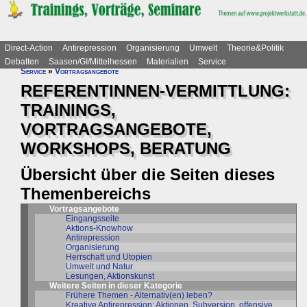
Direct-Action
Antirepression
Organisierung
Umwelt
Theorie&Politik
Debatten
Saasen/GI/Mittelhessen
Materialien
Service
Service
»
Vortragsangebote
REFERENTINNEN-VERMITTLUNG:
TRAININGS,
VORTRAGSANGEBOTE,
WORKSHOPS, BERATUNG
Übersicht über die Seiten dieses
Themenbereichs
Vortragsangebote
Eingangsseite
Aktions-Knowhow
Antirepression
Organisierung
Herrschaft und Utopien
Umwelt und Natur
Lesungen, Aktionskunst
Weitere Seiten in dieser Kategorie
Frühere Themen - Alternativ(en) leben?
Kreative Antirepression: Aktionen, Subversion, offensive