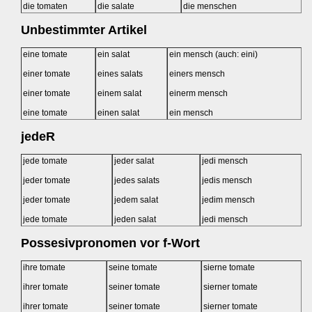
die tomaten
die salate
die menschen
Unbestimmter Artikel
eine tomate
ein salat
ein mensch (auch: eini)
einer tomate
eines salats
einers mensch
einer tomate
einem salat
einerm mensch
eine tomate
einen salat
ein mensch
jedeR
jede tomate
jeder salat
jedi mensch
jeder tomate
jedes salats
jedis mensch
jeder tomate
jedem salat
jedim mensch
jede tomate
jeden salat
jedi mensch
Possesivpronomen vor f-Wort
ihre tomate
seine tomate
sierne tomate
ihrer tomate
seiner tomate
sierner tomate
ihrer tomate
seiner tomate
sierner tomate