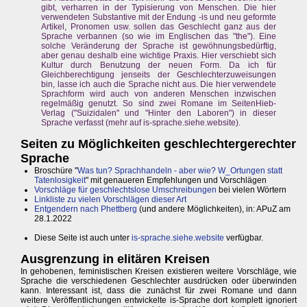
gibt, verharren in der Typisierung von Menschen. Die hier
verwendeten Substantive mit der Endung -is und neu geformte
Artikel, Pronomen usw. sollen das Geschlecht ganz aus der
Sprache verbannen (so wie im Englischen das "the"). Eine
solche Veränderung der Sprache ist gewöhnungsbedürftig,
aber genau deshalb eine wichtige Praxis. Hier verschiebt sich
Kultur durch Benutzung der neuen Form. Da ich für
Gleichberechtigung jenseits der Geschlechterzuweisungen
bin, lasse ich auch die Sprache nicht aus. Die hier verwendete
Sprachform wird auch von anderen Menschen inzwischen
regelmäßig genutzt. So sind zwei Romane im SeitenHieb-
Verlag ("Suizidalen" und "Hinter den Laboren") in dieser
Sprache verfasst (mehr auf is-sprache.siehe.website).
Seiten zu Möglichkeiten geschlechtergerechter
Sprache
Broschüre "
Was tun? Sprachhandeln - aber wie? W_Ortungen statt
Tatenlosigkeit
" mit genaueren Empfehlungen und Vorschlägen
Vorschläge für geschlechtslose Umschreibungen
bei vielen Wörtern
Linkliste zu vielen Vorschlägen dieser Art
Entgendern nach Phettberg
(und andere Möglichkeiten), in: APuZ am
28.1.2022
Diese Seite ist auch unter
is-sprache.siehe.website
verfügbar.
Ausgrenzung in elitären Kreisen
In gehobenen, feministischen Kreisen existieren weitere Vorschläge, wie
Sprache die verschiedenen Geschlechter ausdrücken oder überwinden
kann. Interessant ist, dass die zunächst für zwei Romane und dann
weitere Veröffentlichungen entwickelte is-Sprache dort komplett ignoriert