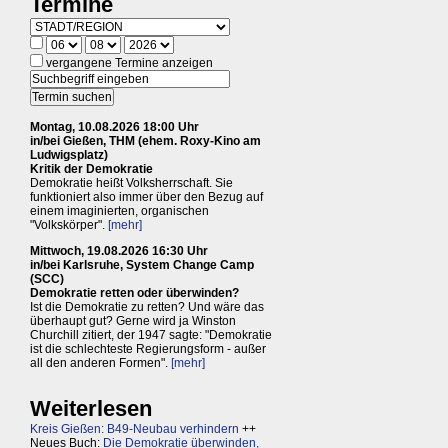
Termine
vergangene Termine anzeigen
Montag, 10.08.2026 18:00 Uhr
in/bei Gießen, THM (ehem. Roxy-Kino am
Ludwigsplatz)
Kritik der Demokratie
Demokratie heißt Volksherrschaft. Sie
funktioniert also immer über den Bezug auf
einem imaginierten, organischen
"Volkskörper".
[mehr]
Mittwoch, 19.08.2026 16:30 Uhr
in/bei Karlsruhe, System Change Camp
(SCC)
Demokratie retten oder überwinden?
Ist die Demokratie zu retten? Und wäre das
überhaupt gut? Gerne wird ja Winston
Churchill zitiert, der 1947 sagte: "Demokratie
ist die schlechteste Regierungsform - außer
all den anderen Formen".
[mehr]
Weiterlesen
Kreis Gießen: B49-Neubau verhindern
++
Neues Buch:
Die Demokratie überwinden,