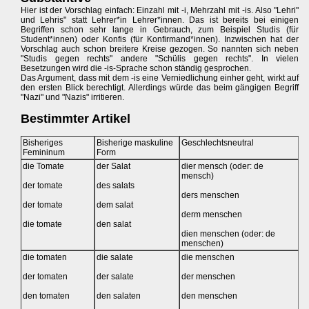
Hier ist der Vorschlag einfach: Einzahl mit -i, Mehrzahl mit -is. Also "Lehri"
und Lehris" statt Lehrer*in Lehrer*innen. Das ist bereits bei einigen
Begriffen schon sehr lange in Gebrauch, zum Beispiel Studis (für
Student*innen) oder Konfis (für Konfirmand*innen). Inzwischen hat der
Vorschlag auch schon breitere Kreise gezogen. So nannten sich neben
"Studis gegen rechts" andere "Schülis gegen rechts". In vielen
Besetzungen wird die -is-Sprache schon ständig gesprochen.
Das Argument, dass mit dem -is eine Verniedlichung einher geht, wirkt auf
den ersten Blick berechtigt. Allerdings würde das beim gängigen Begriff
"Nazi" und "Nazis" irritieren.
Bestimmter Artikel
Bisheriges
Bisherige maskuline
Geschlechtsneutral
Femininum
Form
die Tomate
der Salat
dier mensch (oder: de
mensch)
der tomate
des salats
ders menschen
der tomate
dem salat
derm menschen
die tomate
den salat
dien menschen (oder: de
menschen)
die tomaten
die salate
die menschen
der tomaten
der salate
der menschen
den tomaten
den salaten
den menschen