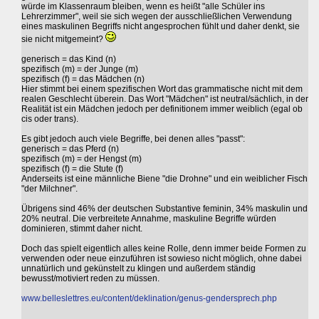
würde im Klassenraum bleiben, wenn es heißt "alle Schüler ins
Lehrerzimmer", weil sie sich wegen der ausschließlichen Verwendung
eines maskulinen Begriffs nicht angesprochen fühlt und daher denkt, sie
sie nicht mitgemeint?
generisch = das Kind (n)
spezifisch (m) = der Junge (m)
spezifisch (f) = das Mädchen (n)
Hier stimmt bei einem spezifischen Wort das grammatische nicht mit dem
realen Geschlecht überein. Das Wort "Mädchen" ist neutral/sächlich, in der
Realität ist ein Mädchen jedoch per definitionem immer weiblich (egal ob
cis oder trans).
Es gibt jedoch auch viele Begriffe, bei denen alles "passt":
generisch = das Pferd (n)
spezifisch (m) = der Hengst (m)
spezifisch (f) = die Stute (f)
Anderseits ist eine männliche Biene "die Drohne" und ein weiblicher Fisch
"der Milchner".
Übrigens sind 46% der deutschen Substantive feminin, 34% maskulin und
20% neutral. Die verbreitete Annahme, maskuline Begriffe würden
dominieren, stimmt daher nicht.
Doch das spielt eigentlich alles keine Rolle, denn immer beide Formen zu
verwenden oder neue einzuführen ist sowieso nicht möglich, ohne dabei
unnatürlich und gekünstelt zu klingen und außerdem ständig
bewusst/motiviert reden zu müssen.
www.belleslettres.eu/content/deklination/genus-gendersprech.php