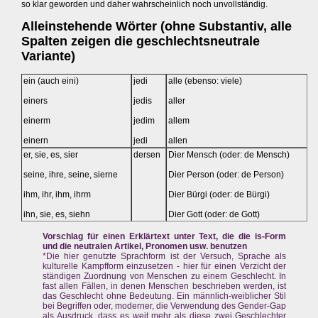
so klar geworden und daher wahrscheinlich noch unvollständig.
Alleinstehende Wörter (ohne Substantiv, alle
Spalten zeigen die geschlechtsneutrale
Variante)
ein (auch eini)
jedi
alle (ebenso: viele)
einers
jedis
aller
einerm
jedim
allem
einern
jedi
allen
er, sie, es, sier
dersen
Dier Mensch (oder: de Mensch)
seine, ihre, seine, sierne
Dier Person (oder: de Person)
ihm, ihr, ihm, ihrm
Dier Bürgi (oder: de Bürgi)
ihn, sie, es, siehn
Dier Gott (oder: de Gott)
Vorschlag für einen Erklärtext unter Text, die die is-Form
und die neutralen Artikel, Pronomen usw. benutzen
*Die hier genutzte Sprachform ist der Versuch, Sprache als
kulturelle Kampfform einzusetzen - hier für einen Verzicht der
ständigen Zuordnung von Menschen zu einem Geschlecht. In
fast allen Fällen, in denen Menschen beschrieben werden, ist
das Geschlecht ohne Bedeutung. Ein männlich-weiblicher Stil
bei Begriffen oder, moderner, die Verwendung des Gender-Gap
als Ausdruck, dass es weit mehr als diese zwei Geschlechter