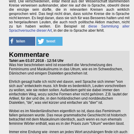
wird. Die verschiedenen, elitär meist aus der Wissenschaft stammenden
Kreise verweisen aufeinander, aber nie auf die is-Sprache, obwohl diese
die einzige sein dürfte, die in relevanten Kreisen auch wirklich
gesprochen wird. Das liegt nicht dran, dass solche Kreise die is-Sprache
nicht kennen. Es liegt daran, dass sie sich für was Besseres halten und mit
so hergelaufenen Leuten, die auch noch politische Aktion machen, nicht
zu tun haben wollen. Ein Beispiel ist
diese Sammlung aller
Sprachversuche dieser Art
, in der die is-Sprache aber fehlt.
Kommentare
Tahiri am 03.07.2018 - 12:54 Uhr
Was hier beschrieben wird ist essentiell die Verschmelzung des
Femininums und Maskulinums in das Utrum, wie es im Schwedischen,
Dänischen und einigen Dialekten geschehen ist.
Ehrlich gesagt halte ich nicht viel davon, weil Sprache sich immer "von
sich aus" entwickeln muss. Ich finde es bedenklich, Leuten vorschreiben
zu wollen, wie sie reden sollen. Außerdem geht sie dabei immer den
einfachsten Weg, wozu solche Formen eher nicht gehören. Z.B. lautet der
Artikel, für der und die, in den holländischen und norddeutschen
Dialekten, "de", was viel kürzer und einfacher als "dier" ist.
Wobei es im Niederländischen eigentlich so ist, dass das Femininum
fallen gelassen wurde. Das neue grammatische Geschlecht ist historisch
betrachtet mit dem Maskulinum identisch, auch wenn es nun ehemals
feminine Wörter enthält, was es in der Praxis zum "Utrum" werden lässt.
Immer eine Endung wie -innen an jedes Wort anzuhängen finde ich auch