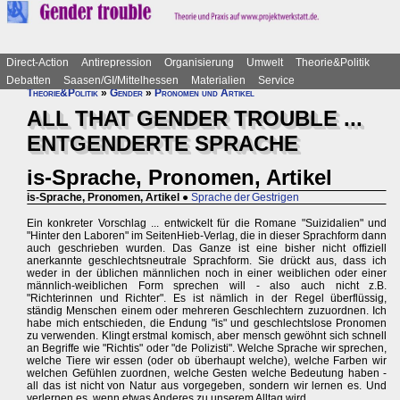
Direct-Action
Antirepression
Organisierung
Umwelt
Theorie&Politik
Debatten
Saasen/GI/Mittelhessen
Materialien
Service
Theorie&Politik
»
Gender
»
Pronomen und Artikel
ALL THAT GENDER TROUBLE ...
ENTGENDERTE SPRACHE
is-Sprache, Pronomen, Artikel
is-Sprache, Pronomen, Artikel
●
Sprache der Gestrigen
Ein konkreter Vorschlag ... entwickelt für die Romane "Suizidalien" und
"Hinter den Laboren" im SeitenHieb-Verlag, die in dieser Sprachform dann
auch geschrieben wurden. Das Ganze ist eine bisher nicht offiziell
anerkannte geschlechtsneutrale Sprachform. Sie drückt aus, dass ich
weder in der üblichen männlichen noch in einer weiblichen oder einer
männlich-weiblichen Form sprechen will - also auch nicht z.B.
"Richterinnen und Richter". Es ist nämlich in der Regel überflüssig,
ständig Menschen einem oder mehreren Geschlechtern zuzuordnen. Ich
habe mich entschieden, die Endung "is" und geschlechtslose Pronomen
zu verwenden. Klingt erstmal komisch, aber mensch gewöhnt sich schnell
an Begriffe wie "Richtis" oder "de Polizisti". Welche Sprache wir sprechen,
welche Tiere wir essen (oder ob überhaupt welche), welche Farben wir
welchen Gefühlen zuordnen, welche Gesten welche Bedeutung haben -
all das ist nicht von Natur aus vorgegeben, sondern wir lernen es. Und
verlernen es, wenn etwas Anderes zu unserem Alltag wird.