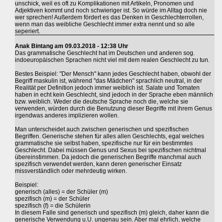
unschick, weil es oft zu Komplikationen mit Artikeln, Pronomen und
Adjektiven kommt und noch schwieriger ist. So würde im Alltag doch nie
wer sprechen! Außerdem fördert es das Denken in Geschlechterrollen,
wenn man das weibliche Geschlecht immer extra nennt und so alle
seperiert.
Anak Bintang am 09.03.2018 - 12:38 Uhr
Das grammatische Geschlecht hat im Deutschen und anderen sog.
indoeuropäischen Sprachen nicht viel mit dem realen Geschlecht zu tun.
Bestes Beispiel: "Der Mensch" kann jedes Geschlecht haben, obwohl der
Begriff maskulin ist, während "das Mädchen" sprachlich neutral, in der
Realität per Definition jedoch immer weiblich ist. Salate und Tomaten
haben in echt kein Geschlecht, sind jedoch in der Sprache eben männlich
bzw. weiblich. Weder die deutsche Sprache noch die, welche sie
verwenden, würden durch die Benutzung dieser Begriffe mit ihrem Genus
irgendwas anderes implizieren wollen.
Man unterscheidet auch zwischen generischen und spezifischen
Begriffen. Generische stehen für alles allen Geschlechts, egal welches
grammatische sie selbst haben, spezifische nur für ein bestimmtes
Geschlecht. Dabei müssen Genus und Sexus bei spezifischen nichtmal
übereinstimmen. Da jedoch die generischen Begriffe manchmal auch
spezifisch verwendet werden, kann deren generischer Einsatz
missverständlich oder mehrdeutig wirken.
Beispiel:
generisch (alles) = der Schüler (m)
spezifisch (m) = der Schüler
spezifisch (f) = die Schülerin
In diesem Falle sind generisch und spezifisch (m) gleich, daher kann die
generische Verwendung u.U. ungenau sein. Aber mal ehrlich, welche