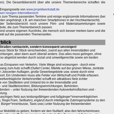
ken). Die Gesamtübersicht über alle unsere Themenbereiche schaffen die
 Eingangsseite von
www.projektwerkstatt.de
sen riesigen Internetbereich
weils zum Thema passenden Termine und einige ergänzende Informationen (bei
nten angehängt, z.B. am manchen Smartphones in der Hochkantansicht).
 der Seitenübersicht noch unsere Film- und Materialsammlungen sowie
bote, die zum Themenbereich passen.
 sind unsere eigenen Kurzlinks, die mensch sich besser merken kann und die
irekt auf die passenden Themenseiten.
blick
n Straßen rumbasteln, sondern konsequent umsteigen!
muss Stück für Stück verschwinden, zuerst aus allen Innenstädten und
ichtungen, aber dann auch überall anders. Das alles muss gelingen, ohne
also abgelöst werden durch sozial und umweltgerechte sowie am besten
das Einsparen von Verkehrs. Viele Wege sind erzwungen - durch eine
Zwang zum Auto schafft (Outlet Center, Märkte auf der grünen Wiese, zentrale
ch Jobcenter-Auflagen, große Gewerbegebiete usw. sowie durch eine
ort. Ein Umdenken muss alle Felder von Wirtschaft und Politik erfassen.
verträgliche Verkehrsmittel schafft ein attraktives Netz echter
ie von Stadtteilen und Umland bis in die Innenstädte und
- und Stadtteilzentren, Bildungseinrichtungen, Behörden,
inden – unter Nutzung der freiwerdenden Autoverkehrsflächen und -
elung.
maschiges Netz aus leistungsfähigen und fußgänger*innenverträglichen
n, RegioTram, Seilbahn), ergänzt durch intelligente Zubringersysteme zu den
, Bürger*innenbusse, Taxis usw.) unter Nutzung der freiwerdenden
Mobilität zu geben, fordern wir den Nulltarif, also den fahrscheinlosen,