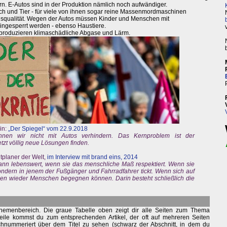
rn. E-Autos sind in der Produktion nämlich noch aufwändiger.
sch und Tier - für viele von ihnen sogar reine Massenmordmaschinen
ebensqualität. Wegen der Autos müssen Kinder und Menschen mit
ngesperrt werden - ebenso Haustiere.
t, produzieren klimaschädliche Abgase und Lärm.
in:
„Der Spiegel“ vom 22.9.2018
nen wir nicht mit Autos verhindern. Das Kernproblem ist der
tzt völlig neue Lösungen finden.
tplaner der Welt,
im Interview mit brand eins, 2014
 dann lebenswert, wenn sie das menschliche Maß respektiert. Wenn sie
ondern in jenem der Fußgänger und Fahrradfahrer tickt. Wenn sich auf
en wieder Menschen begegnen können. Darin besteht schließlich die
hemenbereich. Die graue Tabelle oben zeigt dir alle Seiten zum Thema
eile kommst du zum entsprechenden Artikel, der oft auf mehreren Seiten
durchnummeriert über dem Titel zu sehen (schwarz der Abschnitt, in dem du