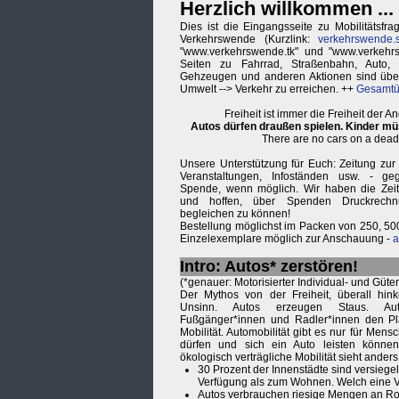
Herzlich willkommen ...
Dies ist die Eingangsseite zu Mobilitätsfr
Verkehrswende (Kurzlink:
verkehrswende.s
"www.verkehrswende.tk" und "www.verkehrs
Seiten zu Fahrrad, Straßenbahn, Auto, B
Gehzeugen und anderen Aktionen sind übe
Umwelt --> Verkehr zu erreichen. ++
Gesamtüb
Freiheit ist immer die Freiheit der 
Autos dürfen draußen spielen. Kinder mü
There are no cars on a dead
Unsere Unterstützung für Euch: Zeitung zur 
Veranstaltungen, Infoständen usw. - g
Spende, wenn möglich. Wir haben die Zeitu
und hoffen, über Spenden Druckrech
begleichen zu können!
Bestellung möglichst im Packen von 250, 50
Einzelexemplare möglich zur Anschauung -
a
Intro: Autos* zerstören!
(*genauer: Motorisierter Individual- und Güte
Der Mythos von der Freiheit, überall hi
Unsinn. Autos erzeugen Staus. A
Fußgänger*innen und Radler*innen den Pl
Mobilität. Automobilität gibt es nur für Mens
dürfen und sich ein Auto leisten können
ökologisch verträgliche Mobilität sieht anders
30 Prozent der Innenstädte sind versiegel
Verfügung als zum Wohnen. Welch eine 
Autos verbrauchen riesige Mengen an Roh