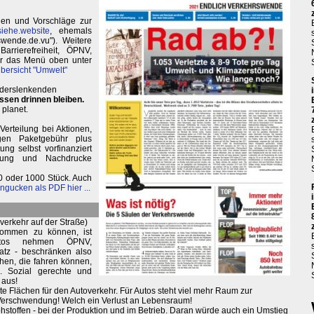
agen und Vorschläge zur
iehe.website
, ehemals
wende.de.vu"). Weitere
arrierefreiheit, ÖPNV,
r das Menü oben unter
ersicht "Umwelt"
Anderslenkenden
ssen drinnen bleiben.
 planet.
Verteilung bei Aktionen,
egen Paketgebühr plus
ng selbst vorfinanziert
nung und Nachdrucke
0 oder 1000 Stück. Auch
ngucken als PDF hier ...
rverkehr auf der Straße)
nkommen zu können, ist
utos nehmen ÖPNV,
atz - beschränken also
chen, die fahren können,
. Sozial gerechte und
 aus!
te Flächen für den Autoverkehr. Für Autos steht viel mehr Raum zur
Verschwendung! Welch ein Verlust an Lebensraum!
stoffen - bei der Produktion und im Betrieb. Daran würde auch ein Umstieg