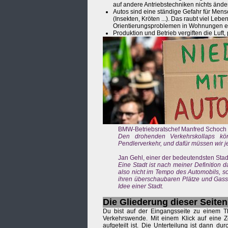
auf andere Antriebstechniken nichts ände
Autos sind eine ständige Gefahr für Men
(Insekten, Kröten ...). Das raubt viel L
Orientierungsproblemen in Wohnungen ei
Produktion und Betrieb vergiften die Luf
BMW-Betriebsratschef Manfred Schoch 
Den drohenden Verkehrskollaps kön
Pendlerverkehr, und dafür müssen wir je
Jan Gehl, einer der bedeutendsten Stad
Eine Stadt ist nach meiner Definition
also nicht im Tempo des Automobils, s
ihren überschaubaren Plätze und Gass
Idee einer Stadt.
Die Gliederung dieser Seiten
Du bist auf der Eingangsseite zu einem T
Verkehrswende. Mit einem Klick auf eine Z
aufgeteilt ist. Die Unterteilung ist dann 