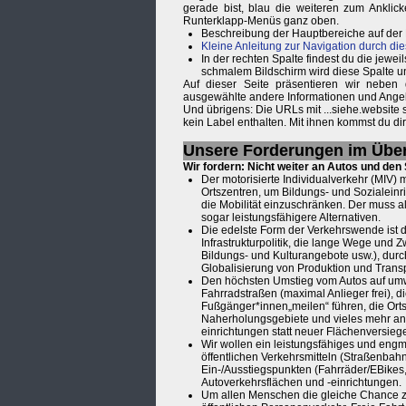
gerade bist, blau die weiteren zum Anklic
Runterklapp-Menüs ganz oben.
Beschreibung der Hauptbereiche auf der
Kleine Anleitung zur Navigation durch die
In der rechten Spalte findest du die je
schmalem Bildschirm wird diese Spalte u
Auf dieser Seite präsentieren wir neben
ausgewählte andere Informationen und Ange
Und übrigens: Die URLs mit ...siehe.website
kein Label enthalten. Mit ihnen kommst du d
Unsere Forderungen im Über
Wir fordern: Nicht weiter an Autos und de
Der motorisierte Individualverkehr (MIV) 
Ortszentren, um Bildungs- und Sozialeinr
die Mobilität einzuschränken. Der muss 
sogar leistungsfähigere Alternativen.
Die edelste Form der Verkehrswende ist 
Infrastrukturpolitik, die lange Wege und 
Bildungs- und Kulturangebote usw.), dur
Globalisierung von Produktion und Transp
Den höchsten Umstieg vom Autos auf umwelt
Fahrradstraßen (maximal Anlieger frei), d
Fußgänger*innen„meilen“ führen, die Orts
Naherholungsgebiete und vieles mehr anb
einrichtungen statt neuer Flächenversieg
Wir wollen ein leistungsfähiges und eng
öffentlichen Verkehrsmitteln (Straßenbah
Ein-/Ausstiegspunkten (Fahrräder/EBikes
Autoverkehrsflächen und -einrichtungen.
Um allen Menschen die gleiche Chance zur 