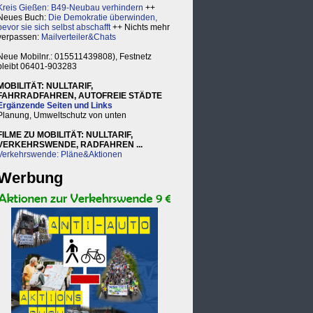
Kreis Gießen: B49-Neubau verhindern
++
Neues Buch:
Die Demokratie überwinden,
bevor sie sich selbst abschafft
++ Nichts mehr
verpassen:
Mailverteiler&Chats
Neue Mobilnr.: 015511439808), Festnetz
bleibt 06401-903283
MOBILITÄT: NULLTARIF,
FAHRRADFAHREN, AUTOFREIE STÄDTE
Ergänzende Seiten und Links
Planung, Umweltschutz von unten
FILME ZU MOBILITÄT: NULLTARIF,
VERKEHRSWENDE, RADFAHREN ...
Verkehrswende: Pläne&Aktionen
Werbung