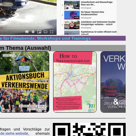
 für Filmabende, Workshops und Trainings
um Thema (Auswahl)
sfragen und Vorschläge zur
de.siehe.website
, ehemals