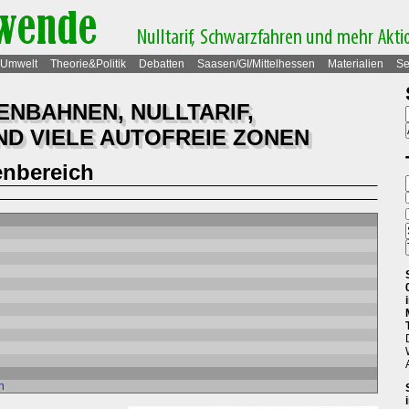
Umwelt
Theorie&Politik
Debatten
Saasen/GI/Mittelhessen
Materialien
Se
ENBAHNEN, NULLTARIF,
D VIELE AUTOFREIE ZONEN
nbereich
n