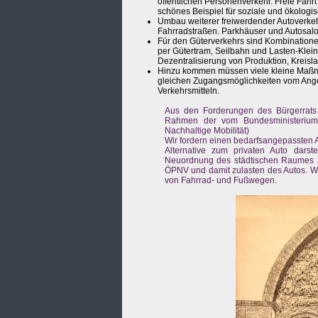
öffentlichen Personenverkehr. Freie Fahrt
schönes Beispiel für soziale und ökologi
Umbau weiterer freiwerdender Autoverkeh
Fahrradstraßen. Parkhäuser und Autosa
Für den Güterverkehrs sind Kombinatione
per Gütertram, Seilbahn und Lasten-Klein
Dezentralisierung von Produktion, Kreisl
Hinzu kommen müssen viele kleine Maßna
gleichen Zugangsmöglichkeiten vom Ang
Verkehrsmitteln.
Aus den Forderungen des Bürgerrats
Rahmen der vom Bundesministerium 
Nachhaltige Mobilität)
Wir fordern einen bedarfsangepassten 
Alternative zum privaten Auto darste
Neuordnung des städtischen Raumes 
ÖPNV und damit zulasten des Autos. W
von Fahrrad- und Fußwegen.