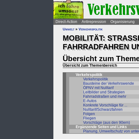
Direct-Action
Antirepression
Organisierung
Umwelt
»
Verkehrspolitik
MOBILITÄT: STRASS
FAHRRADFAHREN UN
Übersicht zum Theme
Übersicht zum Themenbereich
Verkehrspolitik
Verkehrspolitik
Bausteine der Verkehrswende
ÖPNV mit Nulltarif
Leitbilder und Strategien
Fahrradstraßen und mehr
E-Autos
Konkrete Vorschläge für ...
Nulltarif/Schwarzfahren
Folgen
Fliegen
Vorschläge (aus den 90ern)
Ergänzende Seiten und Links
Planung, Umweltschutz von unte