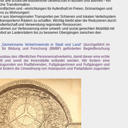
 für alle schafft die klassenlose Gesellschaft in Bussen und Bahnen - ein
sche Transformation.
rsflächen und –einrichtungen für Aufenthalt im Freien, Grünanlagen und
lons zu Wohnungen!
n aus überregionalen Transporten per Schienen und lokalen Verteilsystem
transportern/-Rädern zu schaffen. Wichtig bleibt aber die Reduzieren durch
aufwirtschaft und Verwendung regionaler Ressourcen.
hmen zur Verbesserung einer umwelt- und sozial gerechten Mobilität mit
ebot an Lastenrädern bis zu besseren Übergängen zwischen den
 „
Gemeinsame Verkehrswende in Stadt und Land
“ (durchgeführt im
für Bildung und Forschung (BMBF) geförderten Begleitforschung
Ausbau des öffentlichen Personennahverkehrs, damit dieser eine echte
llt und somit die Innenstädte entlastet werden. Wir fordern eine
zugunsten von Radfahrenden, Fußgängerinnen und Fußgängern und
ir fordern die Umwidmung von Autospuren und Parkplätzen zugunsten