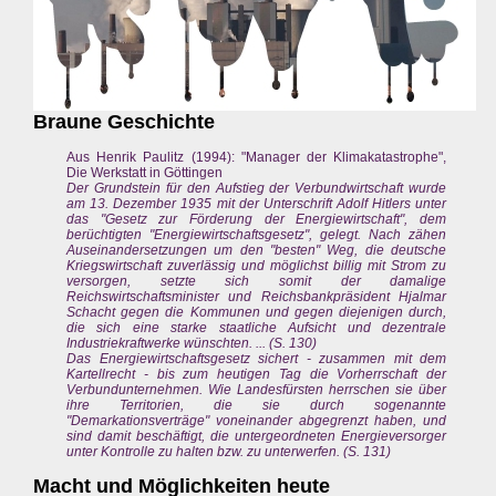
Braune Geschichte
Aus Henrik Paulitz (1994): "Manager der Klimakatastrophe",
Die Werkstatt in Göttingen
Der Grundstein für den Aufstieg der Verbundwirtschaft wurde
am 13. Dezember 1935 mit der Unterschrift Adolf Hitlers unter
das "Gesetz zur Förderung der Energiewirtschaft", dem
berüchtigten "Energiewirtschaftsgesetz", gelegt. Nach zähen
Auseinandersetzungen um den "besten" Weg, die deutsche
Kriegswirtschaft zuverlässig und möglichst billig mit Strom zu
versorgen, setzte sich somit der damalige
Reichswirtschaftsminister und Reichsbankpräsident Hjalmar
Schacht gegen die Kommunen und gegen diejenigen durch,
die sich eine starke staatliche Aufsicht und dezentrale
Industriekraftwerke wünschten. ... (S. 130)
Das Energiewirtschaftsgesetz sichert - zusammen mit dem
Kartellrecht - bis zum heutigen Tag die Vorherrschaft der
Verbundunternehmen. Wie Landesfürsten herrschen sie über
ihre Territorien, die sie durch sogenannte
"Demarkationsverträge" voneinander abgegrenzt haben, und
sind damit beschäftigt, die untergeordneten Energieversorger
unter Kontrolle zu halten bzw. zu unterwerfen. (S. 131)
Macht und Möglichkeiten heute