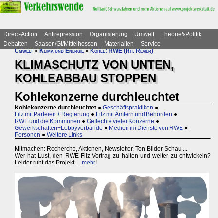
Direct-Action
Antirepression
Organisierung
Umwelt
Theorie&Politik
Debatten
Saasen/GI/Mittelhessen
Materialien
Service
Umwelt
»
Klima und Energie
»
Kohle: RWE (Rh. Revier)
KLIMASCHUTZ VON UNTEN,
KOHLEABBAU STOPPEN
Kohlekonzerne durchleuchtet
Kohlekonzerne durchleuchtet
●
Geschäftspraktiken
●
Filz mit Parteien + Regierung
●
Filz mit Ämtern und Behörden
●
RWE und die Kommunen
●
Geflechte vieler Konzerne
●
Gewerkschaften+Lobbyverbände
●
Medien im Dienste von RWE
●
Personen
●
Weitere Links
Mitmachen: Recherche, Aktionen, Newsletter, Ton-Bilder-Schau ...
Wer hat Lust, den RWE-Filz-Vortrag zu halten und weiter zu entwickeln?
Leider ruht das Projekt ...
mehr
!