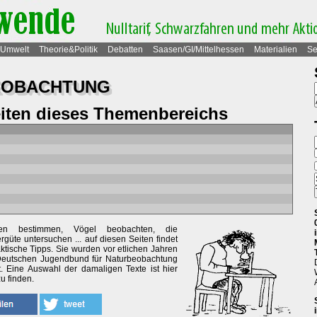
Umwelt
Theorie&Politik
Debatten
Saasen/GI/Mittelhessen
Materialien
Se
BEOBACHTUNG
eiten dieses Themenbereichs
ten bestimmen, Vögel beobachten, die
güte untersuchen ... auf diesen Seiten findet
aktische Tipps. Sie wurden vor etlichen Jahren
eutschen Jugendbund für Naturbeobachtung
lt. Eine Auswahl der damaligen Texte ist hier
u finden.