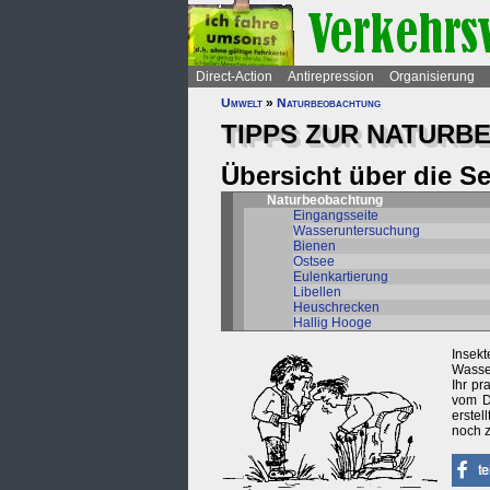
Direct-Action
Antirepression
Organisierung
Umwelt
»
Naturbeobachtung
TIPPS ZUR NATUR
Übersicht über die S
Naturbeobachtung
Eingangsseite
Wasseruntersuchung
Bienen
Ostsee
Eulenkartierung
Libellen
Heuschrecken
Hallig Hooge
Insek
Wasser
Ihr pr
vom D
erstel
noch z