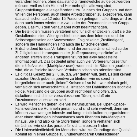
verändern können, ohne daß ständig irgendwelche aufgelöst werden
müssen, weil es kein Hin und Her mehr gibt, alle weg sind,
Gruppenteilungen alles gefährden usw. Je nach der Gruppen und dem
Willen der Personen, auch kleine Arbeitsgruppen zu akzeptieren, kann
das auch schon ab 12 oder 15 Personen gelingen – allerdings wird es
dann auch immer wieder nur zwei oder der Personen in einer Gruppe
geben. Das muß den Verlauf aber nicht beeinträchtigen.
Die Beteiligten müssen verstehen und für sich entdecken , daß sie die
Gestaltenden sind. Alles geschieht nur aus dem Interesse und der
Selbstorganisation der Anwesenden. Es gibt keine „Zuständigen“,
sondern die Handelnden sind auch die Entscheidenden.
Entscheidend für das Verfahren und der zentrale Unterschied zu der
Zufälligkeit und Intransparent der „Kaffeepausengespräche“ auf
anderen Treffen ist die Transparenz und der aktiv hergestellte
Informationsfluß. Das bedeutet unter auch viel Vorbereitungszeit für
die Infoflußstruktur (Marktplatz usw.), wenn nicht in Räumen gearbeitet
wird, die auf solche kreativen Verfahren schon hin orientiert sind.
Es gilt das Gesetz der 2 Füße, d.h. wer gehen will, geht. Es soll keinen
sozialen Druck geben, irgendwo zu bleiben, wie es sonst in
bürgerlichen oder auch „linken“ Kreisen oft so ist – wer einfach geht,
verhältlich sich unverschämt u.ä., Irritation der Dableibenden ist oft die
Folge. Meist sind die Gruppen auch recht klein und offen, d.h.
diskutieren nicht hinter verschlossenen Türen, so daß ein
Dazukommen auch kaum stört.
Es wird Menschen geben, die viel herumsuchen. Bei Open-Space-
Fans werden sie Hummeln genannt und sind sehr wertvoll, denn sie
können zwar weniger intensiv und lange mitdiskutieren, organisieren
aber einen ständigen Infoaustausch auch über den Info-Marktplatz
hinaus. Sie sind also keine StörerInnen, sondern verhalten sich
einfach so, wie sie das gerade für sich am besten finden.
Die Unterschiedlichkeit der Menschen wird zur Grundlage der Qualität.
Kommt es in einer Gruppe zu unüberwindbaren Unterschieden