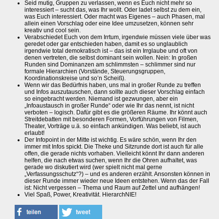
Seid mutig, Gruppen zu verlassen, wenn es Euch nicht mehr so
interessiert – sucht das, was Ihr wollt. Oder ladet selbst zu dem ein,
was Euch interessiert. Oder macht was Eigenes – auch Phasen, mal
allein einen Vorschlag oder eine Idee umzusetzen, können sehr
kreativ und cool sein.
Verabschiedet Euch von dem Irrtum, irgendwie müssen viele über was
geredet oder gar entschieden haben, damit es so unglaublich
irgendwie total demokratisch ist – das ist ein Irrglaube und oft von
denen vertreten, die selbst dominant sein wollen. Nein: In großen
Runden sind Dominanzen am schlimmsten – schlimmer sind nur
formale Hierarchien (Vorstände, Steuerungsgruppen,
Koordinationskreise und so’n Scheiß).
Wenn wir das Bedürfnis haben, uns mal in großer Runde zu treffen
und Infos auszutauschen, dann sollte auch dieser Vorschlag einfach
so eingebracht werden. Niemand ist gezwungen, aber ein
„Infoaustausch in großer Runde“ oder wie Ihr das nennt, ist nicht
verboten – logisch. Dafür gibt es die größeren Räume. Ihr könnt auch
Streitdebatten mit besonderen Formen, Vorführungen von Filmen,
Theater, Vorträge u.ä. so einfach ankündigen. Was beliebt, ist auch
erlaubt!
Der Infopoint in der Mitte ist wichtig. Es wäre schön, wenn Ihr den
immer mit Infos spickt. Die Theke und Sitzrunde dort ist auch für alle
offen, die gerade nichts vorhaben. Vielleicht könnt Ihr dann anderen
helfen, die nach etwas suchen, wenn Ihr die Ohren aufhaltet, was
gerade wo diskutiert wird (wer spielt nicht mal gerne
„Verfassungsschutz“?) – und es anderen erzählt. Ansonsten können in
dieser Runde immer wieder neue Ideen entstehen. Wenn das der Fall
ist: Nicht vergessen – Thema und Raum auf Zettel und aufhängen!
Viel Spaß, Power, Kreativität. HierarchNIE!