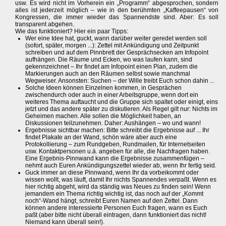
usw. Es wird nicht im Vorherein ein „Programm“ abgesprochen, sondern
alles ist jederzeit möglich – wie in den berühmten „Kaffeepausen“ von
Kongressen, die immer wieder das Spannendste sind. Aber: Es soll
transparent abgehen.
Wie das funktioniert? Hier ein paar Tipps:
Wer eine Idee hat, guckt, wann darüber weiter geredet werden soll
(sofort, später, morgen ...): Zettel mit Ankündigung und Zeitpunkt
schreiben und auf dem Pinnbrett der Gesprächsecken am Infopoint
aufhängen. Die Räume und Ecken, wo was laufen kann, sind
gekennzeichnet – Ihr findet am Infopoint einen Plan, zudem die
Markierungen auch an den Räumen selbst sowie manchmal
Wegweiser. Ansonsten: Suchen – der Wille treibt Euch schon dahin ...
Solche Ideen können Einzelnen kommen, in Gesprächen
zwischendurch oder auch in einer Arbeitsgruppe, wenn dort ein
weiteres Thema auftaucht und die Gruppe sich spaltet oder einigt, eins
jetzt und das andere später zu diskutieren. Als Regel gilt nur: Nichts im
Geheimen machen. Alle sollen die Möglichkeit haben, an
Diskussionen teilzunehmen. Daher: Aushängen – wo und wann!
Ergebnisse sichtbar machen: Bitte schreibt die Ergebnisse auf ... Ihr
findet Plakate an der Wand, schön wäre aber auch eine
Protokollierung – zum Rundgeben, Rundmailen, für Internetseiten
usw. Kontaktpersonen u.ä. angeben für alle, die Nachfragen haben.
Eine Ergebnis-Pinnwand kann die Ergebnisse zusammenfügen –
nehmt auch Euren Ankündigungszettel wieder ab, wenn Ihr fertig seid.
Guck immer an diese Pinnwand, wenn Ihr da vorbeikommt oder
wissen wollt, was läuft, damit Ihr nichts Spannendes verpaßt. Wenn es
hier richtig abgeht, wird da ständig was Neues zu finden sein! Wenn
jemandem ein Thema richtig wichtig ist, das noch auf der „Kommt
noch“-Wand hängt, schreibt Euren Namen auf den Zettel. Dann
können andere interessierte Personen Euch fragen, wann es Euch
paßt (aber bitte nicht überall eintragen, dann funktioniert das nicht!
Niemand kann überall sein!).