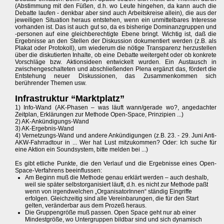
(Abstimmung mit den Füßen, d.h. wo Leute hingehen, da kann auch die
Debatte laufen - denkbar aber sind auch Arbeitskreise allein), die aus der
jeweiligen Situation heraus entstehen, wenn ein unmittelbares Interesse
vorhanden ist. Das ist auch gut so, da es bisherige Dominanzgruppen und
-personen auf eine gleichberechtigte Ebene bringt. Wichtig ist, daß die
Ergebnisse an den Stellen der Diskussion dokumentiert werden (z.B. als
Plakat oder Protokoll), um wiederum die nötige Transparenz herzustellen
über die diskutierten Inhalte, ob eine Debatte weitergeht oder ob konkrete
Vorschläge bzw. Aktionsideen entwickelt wurden. Ein Austausch in
zwischengeschalteten und abschließenden Plena ergänzt das, fördert die
Entstehung neuer Diskussionen, das Zusammenkommen sich
berührender Themen usw.
Infrastruktur “Marktplatz”
1) Info-Wand (AK-Phasen – was läuft wann/gerade wo?, angedachter
Zeitplan, Erklärungen zur Methode Open-Space, Prinzipien ...)
2) AK-Ankündigungs-Wand
3) AK-Ergebnis-Wand
4) Vernetzungs-Wand und andere Ankündigungen (z.B. 23. - 29. Juni Anti-
AKW-Fahrradtour in ... Wer hat Lust mitzukommen? Oder: Ich suche für
eine Aktion ein Soundsystem, bitte melden bei ...)
Es gibt etliche Punkte, die den Verlauf und die Ergebnisse eines Open-
Space-Verfahrens beeinflussen:
Am Beginn muß die Methode genau erklärt werden – auch deshalb,
weil sie später selbstorganisiert läuft, d.h. es nicht zur Methode paßt
wenn von irgendwelchen „OrganisatorInnen“ ständig Eingriffe
erfolgen. Gleichzeitig sind alle Vereinbarungen, die für den Start
gelten, veränderbar aus dem Prozeß heraus.
Die Gruppengröße muß passen. Open Space geht nur ab einer
Mindestgröße, wo Untergruppen bildbar sind und sich dynamisch