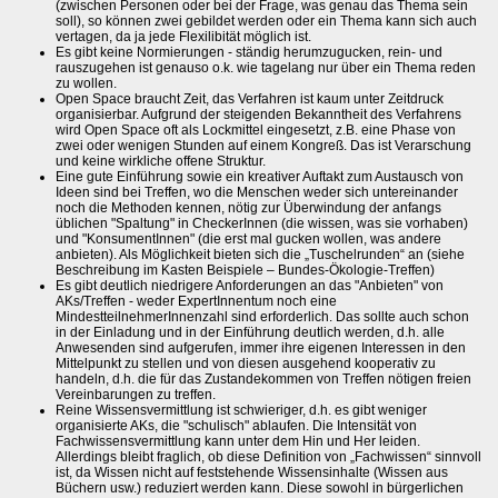
(zwischen Personen oder bei der Frage, was genau das Thema sein
soll), so können zwei gebildet werden oder ein Thema kann sich auch
vertagen, da ja jede Flexilibität möglich ist.
Es gibt keine Normierungen - ständig herumzugucken, rein- und
rauszugehen ist genauso o.k. wie tagelang nur über ein Thema reden
zu wollen.
Open Space braucht Zeit, das Verfahren ist kaum unter Zeitdruck
organisierbar. Aufgrund der steigenden Bekanntheit des Verfahrens
wird Open Space oft als Lockmittel eingesetzt, z.B. eine Phase von
zwei oder wenigen Stunden auf einem Kongreß. Das ist Verarschung
und keine wirkliche offene Struktur.
Eine gute Einführung sowie ein kreativer Auftakt zum Austausch von
Ideen sind bei Treffen, wo die Menschen weder sich untereinander
noch die Methoden kennen, nötig zur Überwindung der anfangs
üblichen "Spaltung" in CheckerInnen (die wissen, was sie vorhaben)
und "KonsumentInnen" (die erst mal gucken wollen, was andere
anbieten). Als Möglichkeit bieten sich die „Tuschelrunden“ an (siehe
Beschreibung im Kasten Beispiele – Bundes-Ökologie-Treffen)
Es gibt deutlich niedrigere Anforderungen an das "Anbieten" von
AKs/Treffen - weder ExpertInnentum noch eine
MindestteilnehmerInnenzahl sind erforderlich. Das sollte auch schon
in der Einladung und in der Einführung deutlich werden, d.h. alle
Anwesenden sind aufgerufen, immer ihre eigenen Interessen in den
Mittelpunkt zu stellen und von diesen ausgehend kooperativ zu
handeln, d.h. die für das Zustandekommen von Treffen nötigen freien
Vereinbarungen zu treffen.
Reine Wissensvermittlung ist schwieriger, d.h. es gibt weniger
organisierte AKs, die "schulisch" ablaufen. Die Intensität von
Fachwissensvermittlung kann unter dem Hin und Her leiden.
Allerdings bleibt fraglich, ob diese Definition von „Fachwissen“ sinnvoll
ist, da Wissen nicht auf feststehende Wissensinhalte (Wissen aus
Büchern usw.) reduziert werden kann. Diese sowohl in bürgerlichen