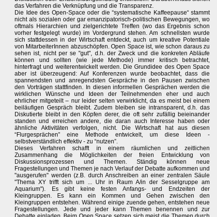
das Verfahren die Verknüpfung und die Transparenz.
Die Idee des Open-Space oder die “systematische Kaffeepause“ stammt
nicht als sozialen oder gar emanzipatorisch-politischen Bewegungen, wo
oftmals Hierarchien und zielgerichtete Treffen (wo das Ergebnis schon
vorher festgelegt wurde) im Vordergrund stehen. Am schnellsten wurde
sich stattdessen in der Wirtschaft entdeckt, auch um kreative Potentiale
von MitarbeiterInnen abzuschöpfen. Open Space ist, wie schon daraus zu
sehen ist, nicht per se "gut", d.h. der Zweck und die konkreten Abläufe
können und sollten (wie jede Methode) immer kritisch betrachtet,
hinterfragt und weiterentwickelt werden. Die Grundidee des Open Space
aber ist überzeugend: Auf Konferenzen wurde beobachtet, dass die
spannendsten und anregendsten Gespräche in den Pausen zwischen
den Vorträgen stattfinden. In diesen informellen Gesprächen werden die
wirklichen Wünsche und Ideen der Teilnehmenden eher und auch
ehrlicher mitgeteilt – nur leider selten verwirklicht, da es meist bei einem
beiläufigen Gespräch bleibt. Zudem bleiben sie intransparent, d.h. das
Diskutierte bleibt in den Köpfen derer, die oft sehr zufällig beieinander
standen und erreichen andere, die daran auch Interesse haben oder
ähnliche Aktivitäten verfolgen, nicht. Die Wirtschaft hat aus diesen
“Flurgesprächen” eine Methode entwickelt, um diese Ideen -
selbstverständlich effektiv - zu “nutzen”.
Dieses Verfahren schafft in einem räumlichen und zeitlichen
Zusammenhang die Möglichkeiten der freien Entwicklung von
Diskussionsprozessen und Themen. Ständig können neue
Fragestellungen und Themen je nach Verlauf der Debatte aufkommen und
"ausgerufen" werden (z.B. durch Anschreiben an einer zentralen Säule
"Thema XY trifft sich um ... Uhr in Raum A/in der Sesselgruppe am
Aquarium"). Es gibt keine festen Anfangs- und Endzeiten der
Kleingruppen. Es kann ein Kommen und Gehen zwischen den
Kleingruppen entstehen. Während einige zuende gehen, entstehen neue
Fragestellungen. Jede und jeder kann Themen benennen und zur
Debatte einladen. Beim Open Space setzen sich meist die Themen durch