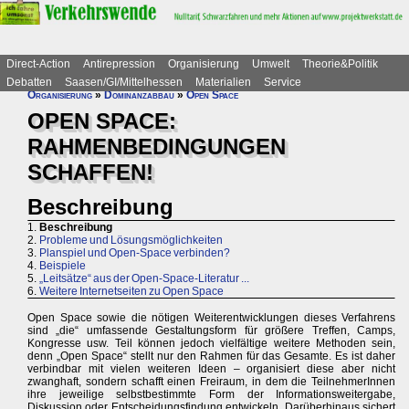
Direct-Action
Antirepression
Organisierung
Umwelt
Theorie&Politik
Debatten
Saasen/GI/Mittelhessen
Materialien
Service
Organisierung
»
Dominanzabbau
»
Open Space
OPEN SPACE:
RAHMENBEDINGUNGEN
SCHAFFEN!
Beschreibung
1.
Beschreibung
2.
Probleme und Lösungsmöglichkeiten
3.
Planspiel und Open-Space verbinden?
4.
Beispiele
5.
„Leitsätze“ aus der Open-Space-Literatur ...
6.
Weitere Internetseiten zu Open Space
Open Space sowie die nötigen Weiterentwicklungen dieses Verfahrens
sind „die“ umfassende Gestaltungsform für größere Treffen, Camps,
Kongresse usw. Teil können jedoch vielfältige weitere Methoden sein,
denn „Open Space“ stellt nur den Rahmen für das Gesamte. Es ist daher
verbindbar mit vielen weiteren Ideen – organisiert diese aber nicht
zwanghaft, sondern schafft einen Freiraum, in dem die TeilnehmerInnen
ihre jeweilige selbstbestimmte Form der Informationsweitergabe,
Diskussion oder Entscheidungsfindung entwickeln. Darüberhinaus sichert